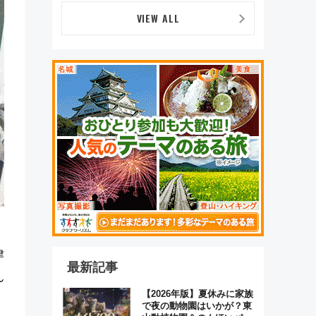
VIEW ALL
津
最新記事
ん
【2026年版】夏休みに家族
で夜の動物園はいかが？東