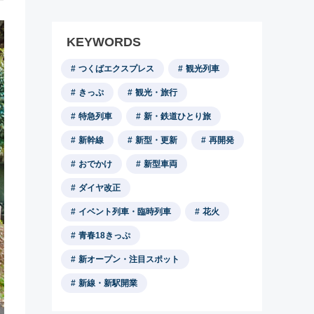
KEYWORDS
つくばエクスプレス
観光列車
きっぷ
観光・旅行
特急列車
新・鉄道ひとり旅
新幹線
新型・更新
再開発
おでかけ
新型車両
ダイヤ改正
イベント列車・臨時列車
花火
青春18きっぷ
新オープン・注目スポット
新線・新駅開業