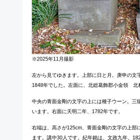
※2025年11月撮影
左から見てゆきます。上部に日と月。庚申の文字
1848年でした。左面に、北総葛飾郡小金領 
中央の青面金剛の文字の上には種子ウーン。三
います。右面に天明二年、1782年です。
右端は、高さが125cm、青面金剛の文字の上
ます。講中30人です。紀年銘は、文政九年、18