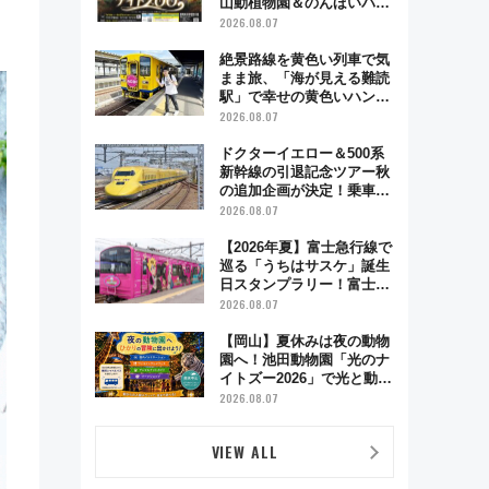
山動植物園＆のんほいパー
ク「ナイトZOO」開催情報
2026.08.07
絶景路線を黄色い列車で気
まま旅、「海が見える難読
駅」で幸せの黄色いハンカ
チに願いを 「新・鉄道ひ
2026.08.07
とり旅」279回目の舞台は
「島原鉄道」
ドクターイエロー＆500系
新幹線の引退記念ツアー秋
の追加企画が決定！乗車体
験やグッズ・ホテル情報ま
2026.08.07
とめ
【2026年夏】富士急行線で
巡る「うちはサスケ」誕生
日スタンプラリー！富士急
ハイランド限定グルメ＆グ
2026.08.07
ッズ徹底ガイド
【岡山】夏休みは夜の動物
園へ！池田動物園「光のナ
イトズー2026」で光と動物
が彩る特別な夜
2026.08.07
VIEW ALL