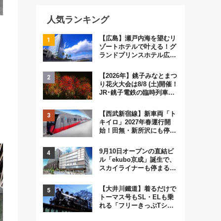
人気ランキング
【広島】瀬戸内海を望むリ
ゾートホテルで叶える！グ
ランドプリンスホテル広島
のフォトウエディング＆カ
ジュアルパーティープラン
【2026年】銚子みなとまつ
」
り花火大会は8/8 (土)開催！
JR･銚子電鉄の臨時列車や
アクセス情報、利根川に咲
く8,000発の大迫力＆屋台
【西武新宿線】新車両「ト
を満喫
キイロ」2027年春運行開
始！田無・新所沢にも停
車 2028年春には「第2
弾」も
9月10日オープンの直結ビ
ル「ekubo京成」誕生で、
スカイライナーも停まる巨
大ハブ駅・新鎌ヶ谷はどう
変わる？ 全テナント情報も
【大井川鐵道】着るだけで
公開！
トーマス号もSL・ELも乗
れる「フリーきっぷTシャ
ツ」8月6日より受注販売