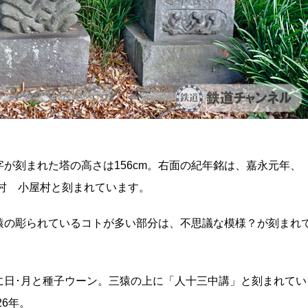
が刻まれた塔の高さは156cm。右面の紀年銘は、嘉永元年、
北村 小屋村と刻まれています。
猿の彫られているコトが多い部分は、不思議な模様？が刻まれ
部に日･月と種子ウーン。三猿の上に「人十三中講」と刻まれてい
26年。