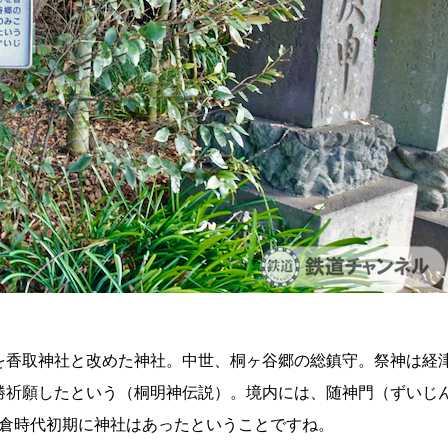
を香取神社と改めた神社。中世、桐ヶ谷郷の総鎮守。祭神は経
勝祈願したという（桐明神伝説）。境内には、随神門（ずいじ
鎌倉時代初期に神社はあったということですね。