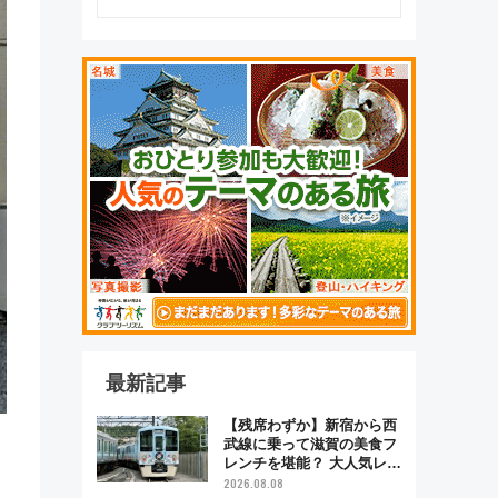
最新記事
【残席わずか】新宿から西
武線に乗って滋賀の美食フ
レンチを堪能？ 大人気レス
トラン列車「52席の至福」
2026.08.08