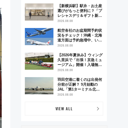
で味わう近江牛や伝統文化
の特別コラボ
【新横浜駅】駅弁・お土産
選びがもっと便利に？「プ
レシャスデリ＆ギフト新横
浜」がオープン 場所や営
2026.08.08
業時間・限定弁当を紹介
航空各社のお盆期間予約状
況をチェック！沖縄・北海
道方面は予約急増中、いま
から狙うべき日は？
2026.08.08
【2026年夏休み】ウィング
久里浜で「出張！京急ミュ
ージアム」開催！入場無料
でスタンプラリーや子ども
2026.08.08
制服撮影も
羽田空港に着くのは出発何
分前が正解？ 9月始動の
JAL「第1ターミナル北側
サテライト」は徒歩1キロ
2026.08.08
超え！ 知っておきたい変更
点まとめ
VIEW ALL