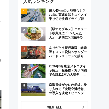
人気ランキング
最大45kmの大渋滞も！？
お盆の高速道路をスイスイ
乗り切る快適ドライブ術
の
【駅ナカグルメ】エキュー
ト秋葉原に「T’sたんた
ん」 新橋に551蓬莱の
DNAを継ぐ「東京豚饅」、
オムライス専門店「肉とた
ありがとう現行車両！嵯峨
まご」新グルメ続々登場！
野トロッコ貸切＆サンダー
【2026年8月】
バードレストランで語り合
う秋の京都 斉藤雪乃＆福
求
原トシヒロと行く！9月13
2026年9月東京メトロダイ
日「京都の鉄道満喫ツア
ヤ改正！銀座線・丸ノ内線
ー」開催
で合計212本の大増発、混
雑緩和に期待
南海電鉄がなにわ筋線に乗
り入れる「次期空港特急」
の導入を決定！ピニンファ
リーナによる日本初の鉄道
デザイン
VIEW ALL