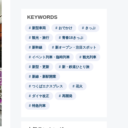
KEYWORDS
新型車両
おでかけ
きっぷ
観光・旅行
青春18きっぷ
新幹線
新オープン・注目スポット
イベント列車・臨時列車
観光列車
新型・更新
新・鉄道ひとり旅
新線・新駅開業
つくばエクスプレス
花火
ダイヤ改正
再開発
特急列車