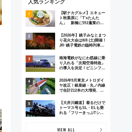
人気ランキング
【駅ナカグルメ】エキュー
ト秋葉原に「T’sたんた
ん」 新橋に551蓬莱の
DNAを継ぐ「東京豚饅」、
オムライス専門店「肉とた
【2026年】銚子みなとまつ
まご」新グルメ続々登場！
り花火大会は8/8 (土)開催！
【2026年8月】
JR･銚子電鉄の臨時列車や
アクセス情報、利根川に咲
く8,000発の大迫力＆屋台
南海電鉄がなにわ筋線に乗
を満喫
り入れる「次期空港特急」
の導入を決定！ピニンファ
リーナによる日本初の鉄道
デザイン
2026年9月東京メトロダイ
ヤ改正！銀座線・丸ノ内線
で合計212本の大増発、混
雑緩和に期待
【大井川鐵道】着るだけで
トーマス号もSL・ELも乗
れる「フリーきっぷTシャ
ツ」8月6日より受注販売
VIEW ALL