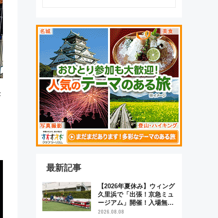
F
最新記事
【2026年夏休み】ウィング
久里浜で「出張！京急ミュ
ージアム」開催！入場無料
でスタンプラリーや子ども
2026.08.08