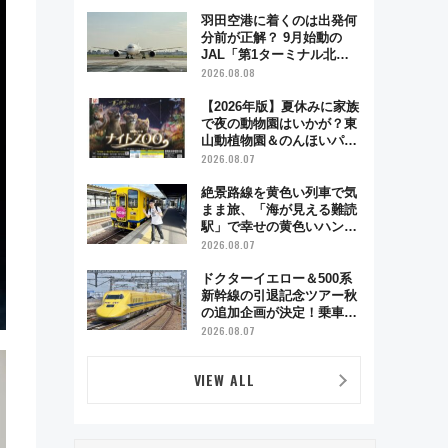
制服撮影も
羽田空港に着くのは出発何
分前が正解？ 9月始動の
JAL「第1ターミナル北側
サテライト」は徒歩1キロ
2026.08.08
超え！ 知っておきたい変更
点まとめ
【2026年版】夏休みに家族
で夜の動物園はいかが？東
山動植物園＆のんほいパー
ク「ナイトZOO」開催情報
2026.08.07
絶景路線を黄色い列車で気
まま旅、「海が見える難読
駅」で幸せの黄色いハンカ
チに願いを 「新・鉄道ひ
2026.08.07
とり旅」279回目の舞台は
「島原鉄道」
ドクターイエロー＆500系
新幹線の引退記念ツアー秋
の追加企画が決定！乗車体
験やグッズ・ホテル情報ま
2026.08.07
とめ
VIEW ALL