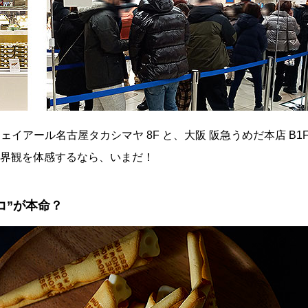
イアール名古屋タカシマヤ 8F と、大阪 阪急うめだ本店 B1
世界観を体感するなら、いまだ！
コ”が本命？