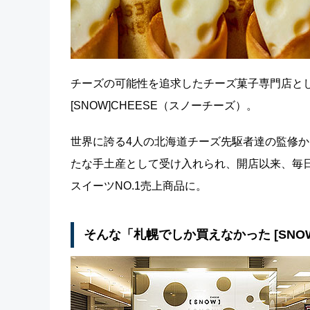
チーズの可能性を追求したチーズ菓子専門店とし
[SNOW]CHEESE（スノーチーズ）。
世界に誇る4人の北海道チーズ先駆者達の監修
たな手土産として受け入れられ、開店以来、毎日
スイーツNO.1売上商品に。
そんな「札幌でしか買えなかった [SNOW