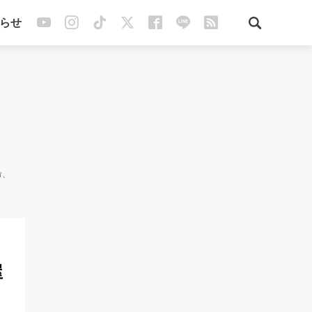
らせ
命、
屋