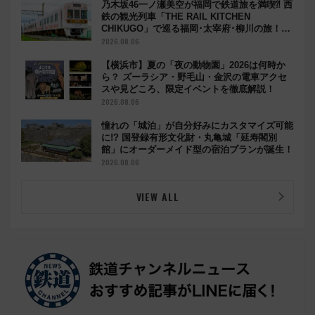
乃木坂46一ノ瀬美空が福岡で鉄道旅を満喫⁈ 西
鉄の観光列車「THE RAIL KITCHEN
CHIKUGO」で巡る福岡･太宰府･柳川の旅！
YouTubeが公開に
2026.08.06
【横浜市】夏の「夜の動物園」2026は何時か
ら？ ズーラシア・野毛山・金沢の電車アクセ
スや見どころ、限定イベントを徹底解説！
2026.08.06
憧れの「城泊」が自分好みにカスタマイズ可能
に!? 国登録有形文化財・丸亀城「延寿閣別
館」にオーダーメイド型の宿泊プランが誕生！
2026.08.06
VIEW ALL