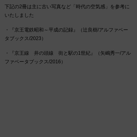
下記の2冊は主に古い写真など「時代の空気感」を参考に
いたしました
・『京王電鉄昭和～平成の記録』（辻良樹/アルファベー
タブックス/2023）
・『京王線 井の頭線 街と駅の1世紀』（矢嶋秀一/アル
ファベータブックス/2016）