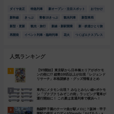
ダイヤ改正
特急列車
新オープン・注目スポット
おでかけ
新幹線
きっぷ
青春18きっぷ
観光列車
新型車両
新型・更新
観光・旅行
新線・新駅開業
新・鉄道ひとり旅
再開発
イベント列車・臨時列車
花火
つくばエクスプレス
人気ランキング
【9/9開始】東京駅から日本橋エリアがポケモ
ンの街に!? 総勢100匹以上が出現「レジェンド
リサーチ」本格謎解き・グッズ情報まとめ
車内にメタモン出現？ みなとみらい線×ポケモ
ン「ブクブクうみぞこの街」ラッピング電車が
運行開始に！ この夏は直通列車で横浜へ！
熱闘甲子園のテーマ曲が駅メロに？阪神・甲子
園駅の接近メロディがVaundy「かげろう」×