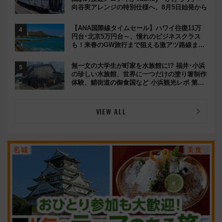
向谷実アレンジの特別仕様へ、8月5日始発から
【ANA国際線タイムセール】ハワイ往復11万
円台･北京5万円台～、憧れのビジネスクラス
も！来春のGW旅行まで狙える激アツ路線まと
め（8/10まで）
無一文の大学生が町家を水族館に!? 福井･小浜
の珍しい水族館、世界に一つだけの塗り箸制作
体験、鯖街道の御食国など 小浜観光レポ 第2
弾
VIEW ALL