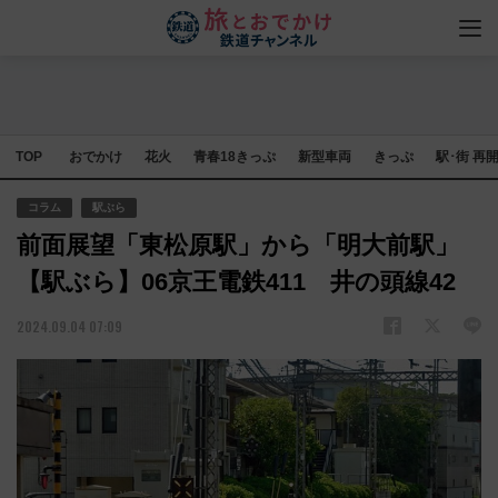
TOP
おでかけ
花火
青春18きっぷ
新型車両
きっぷ
駅･街 再
コラム
駅ぶら
前面展望「東松原駅」から「明大前駅」
【駅ぶら】06京王電鉄411 井の頭線42
2024.09.04 07:09