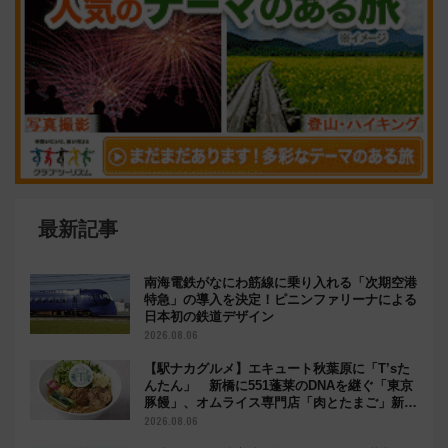
最新記事
南海電鉄がなにわ筋線に乗り入れる「次期空港
特急」の導入を決定！ピニンファリーナによる
日本初の鉄道デザイン
2026.08.06
【駅ナカグルメ】エキュート秋葉原に「T’sた
んたん」 新橋に551蓬莱のDNAを継ぐ「東京
豚饅」、オムライス専門店「肉とたまご」新グ
ルメ続々登場！【2026年8月】
2026.08.06