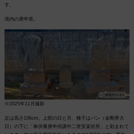
す。
境内の庚申塔。
※2025年11月撮影
左は高さ106cm。上部の日と月、種子はバン（金剛界大
日）の下に「奉供養庚申待講中二世安楽祈所」と刻まれて