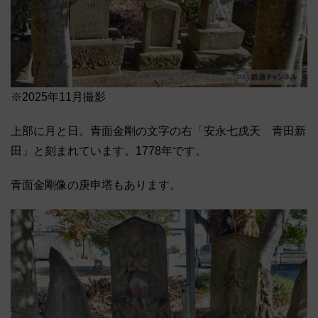
※2025年11月撮影
上部に月と日。青面金剛の文字の右「安永七戌天 青田新
田」と刻まれています。1778年です。
青面金剛像の庚申塔もあります。