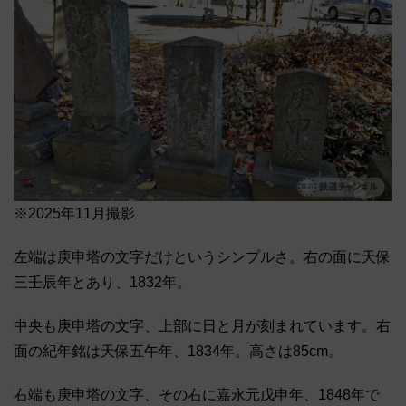
※2025年11月撮影
左端は庚申塔の文字だけというシンプルさ。右の面に天保
三壬辰年とあり、1832年。
中央も庚申塔の文字、上部に日と月が刻まれています。右
面の紀年銘は天保五午年、1834年。高さは85cm。
右端も庚申塔の文字、その右に嘉永元戊申年、1848年で