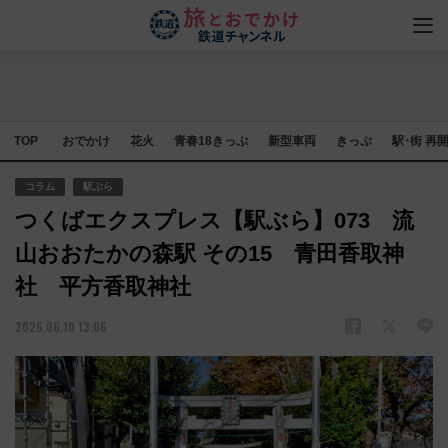
TOP
おでかけ
花火
青春18きっぷ
新型車両
きっぷ
駅･街 再
コラム
駅ぶら
つくばエクスプレス【駅ぶら】073 流
山おおたかの森駅 その15 青田香取神
社 平方香取神社
2026.06.10 13:06