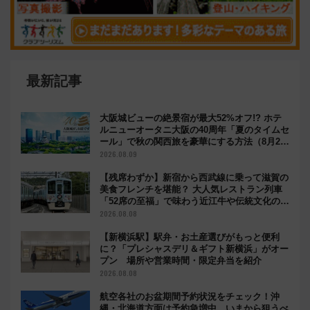
最新記事
大阪城ビューの絶景宿が最大52%オフ!? ホテ
ルニューオータニ大阪の40周年「夏のタイムセ
ール」で秋の関西旅を豪華にする方法（8月20
日まで！）
2026.08.09
【残席わずか】新宿から西武線に乗って滋賀の
美食フレンチを堪能？ 大人気レストラン列車
「52席の至福」で味わう近江牛や伝統文化の特
別コラボ
2026.08.08
【新横浜駅】駅弁・お土産選びがもっと便利
に？「プレシャスデリ＆ギフト新横浜」がオー
プン 場所や営業時間・限定弁当を紹介
2026.08.08
航空各社のお盆期間予約状況をチェック！沖
縄・北海道方面は予約急増中、いまから狙うべ