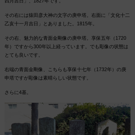
四月吉日」、1827年です。
その右には猿田彦大神の文字の庚申塔。右面に「文化十二
乙亥十一月吉日」とありました。1815年。
その右、魅力的な青面金剛像の庚申塔。享保五年（1720
年）ですから300年以上経っています。でも彫像の状態は
とても良いです。
右端の青面金剛像、こちらも享保十七年（1732年）の庚
申塔ですが彫像は素晴らしい状態です。
さらに4基。