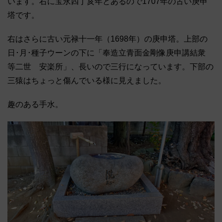
います。右に宝永四丁亥年とあるので1707年の古い庚申
塔です。
右はさらに古い元禄十一年（1698年）の庚申塔。上部の
日･月･種子ウーンの下に「奉造立青面金剛像庚申講結衆
等二世 安楽所」、長いので三行になっています。下部の
三猿はちょっと傷んでいる様に見えました。
趣のある手水。