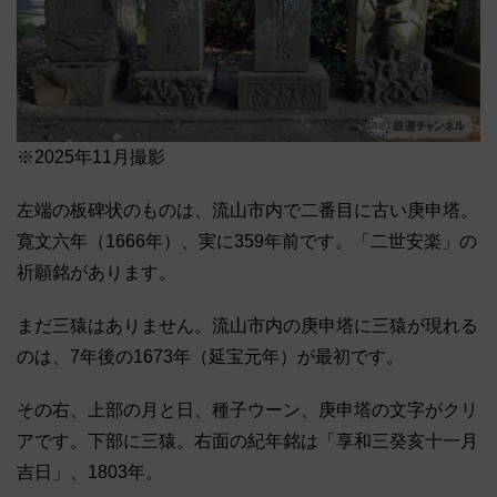
※2025年11月撮影
左端の板碑状のものは、流山市内で二番目に古い庚申塔。
寛文六年（1666年）、実に359年前です。「二世安楽」の
祈願銘があります。
まだ三猿はありません。流山市内の庚申塔に三猿が現れる
のは、7年後の1673年（延宝元年）が最初です。
その右、上部の月と日、種子ウーン、庚申塔の文字がクリ
アです。下部に三猿。右面の紀年銘は「享和三癸亥十一月
吉日」、1803年。