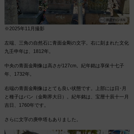
※2025年11月撮影
左端、三角の自然石に青面金剛の文字。右に刻まれた文化
九壬申年は、1812年。
中央の青面金剛像は高さが127cm。紀年銘は享保十七子
年、1732年。
右端の青面金剛像はとても良い状態です。上部には日･月
と種子はバン（金剛界大日）。紀年銘は、宝暦十辰十一月
吉日、1760年です。
さらに文字の庚申塔もありました。