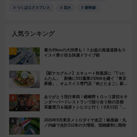
つくばエクスプレス
花火
新幹線
人気ランキング
最大45kmの大渋滞も！？お盆の高速道路をス
イスイ乗り切る快適ドライブ術
【駅ナカグルメ】エキュート秋葉原に「T’sた
んたん」 新橋に551蓬莱のDNAを継ぐ「東京
豚饅」、オムライス専門店「肉とたまご」新グ
ルメ続々登場！【2026年8月】
ありがとう現行車両！嵯峨野トロッコ貸切＆サ
ンダーバードレストランで語り合う秋の京都
斉藤雪乃＆福原トシヒロと行く！9月13日「京
都の鉄道満喫ツアー」開催
2026年9月東京メトロダイヤ改正！銀座線・丸
ノ内線で合計212本の大増発、混雑緩和に期待