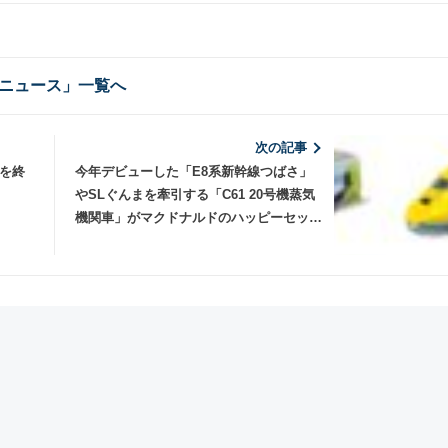
ニュース」一覧へ
次の記事
を終
今年デビューした「E8系新幹線つばさ」
やSLぐんまを牽引する「C61 20号機蒸気
機関車」がマクドナルドのハッピーセット
に登場！ 去年に続きドクターイエローも