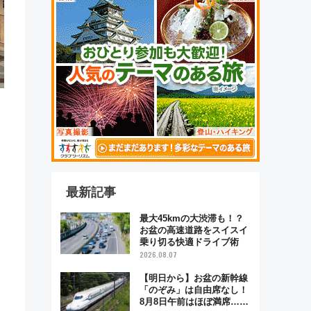
最新記事
最大45kmの大渋滞も！？
お盆の高速道路をスイスイ
乗り切る快適ドライブ術
2026.08.07
【明日から】お盆の新幹線
「のぞみ」は自由席なし！
8月8日午前はほぼ満席…で