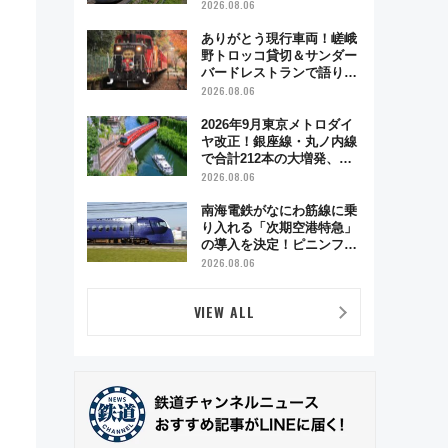
も数時間ズラせば空きが見
2026.08.06
つかることも 混雑避ける
「空席」探しのコツ
ありがとう現行車両！嵯峨
野トロッコ貸切＆サンダー
バードレストランで語り合
う秋の京都 斉藤雪乃＆福
2026.08.06
原トシヒロと行く！9月13
日「京都の鉄道満喫ツア
2026年9月東京メトロダイ
ー」開催
ヤ改正！銀座線・丸ノ内線
で合計212本の大増発、混
雑緩和に期待
2026.08.06
南海電鉄がなにわ筋線に乗
り入れる「次期空港特急」
の導入を決定！ピニンファ
リーナによる日本初の鉄道
2026.08.06
デザイン
VIEW ALL