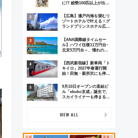
に!? 総勢100匹以上が出現
「レジェンドリサーチ」本
格謎解き・グッズ情報まと
【広島】瀬戸内海を望むリ
め
ゾートホテルで叶える！グ
ランドプリンスホテル広島
のフォトウエディング＆カ
ジュアルパーティープラン
【ANA国際線タイムセー
ル】ハワイ往復11万円台･
北京5万円台～、憧れのビ
ジネスクラスも！来春の
GW旅行まで狙える激アツ
【西武新宿線】新車両「ト
路線まとめ（8/10まで）
フ
キイロ」2027年春運行開
始！田無・新所沢にも停
車 2028年春には「第2
弾」も
9月10日オープンの直結ビ
ル「ekubo京成」誕生で、
スカイライナーも停まる巨
大ハブ駅・新鎌ヶ谷はどう
変わる？ 全テナント情報も
公開！
VIEW ALL