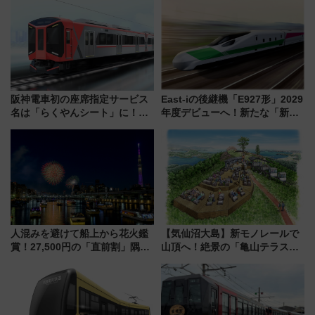
阪神電車初の座席指定サービス
East-iの後継機「E927形」2029
名は「らくやんシート」に！新
年度デビューへ！新たな「新幹
型3000系で大阪梅田～山陽姫路
線専用検測車」の性能を徹底解
を快適移動
説【JR東日本】
人混みを避けて船上から花火鑑
【気仙沼大島】新モノレールで
賞！27,500円の「直前割」隅田
山頂へ！絶景の「亀山テラス
川花火クルーズはデパ地下グル
360°」が7月19日オープン、休
メも持ち込みOK
暇村のお得な日帰りプランも登
場