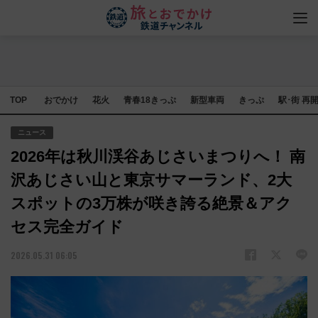
TOP
おでかけ
花火
青春18きっぷ
新型車両
きっぷ
駅･街 再
ニュース
2026年は秋川渓谷あじさいまつりへ！ 南
沢あじさい山と東京サマーランド、2大
スポットの3万株が咲き誇る絶景＆アク
セス完全ガイド
2026.05.31 06:05