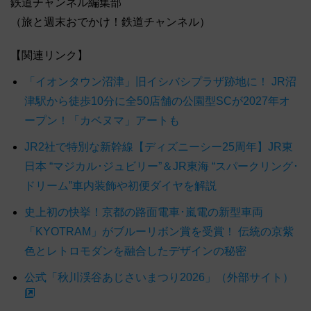
鉄道チャンネル編集部
（旅と週末おでかけ！鉄道チャンネル）
【関連リンク】
「イオンタウン沼津」旧イシバシプラザ跡地に！ JR沼
津駅から徒歩10分に全50店舗の公園型SCが2027年オ
ープン！「カベヌマ」アートも
JR2社で特別な新幹線【ディズニーシー25周年】JR東
日本 “マジカル･ジュビリー”＆JR東海 “スパークリング･
ドリーム”車内装飾や初便ダイヤを解説
史上初の快挙！京都の路面電車･嵐電の新型車両
「KYOTRAM」がブルーリボン賞を受賞！ 伝統の京紫
色とレトロモダンを融合したデザインの秘密
公式「秋川渓谷あじさいまつり2026」（外部サイト）