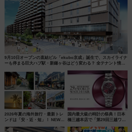
9月10日オープンの直結ビル「ekubo京成」誕生で、スカイライナ
ーも停まる巨大ハブ駅・新鎌ヶ谷はどう変わる？ 全テナント情報
も公開！
2026年夏の海外旅行・最新トレ
国内最大級の時計の祭典！日本
ンドは「安・近・短」！ NEWT
橋三越本店で「第29回三越ワー
調査から読み解く、最新の人気
ルドウォッチフェア」開幕
渡航先TOP5とは？ 円安時代の
【2026年8月5日～25日】