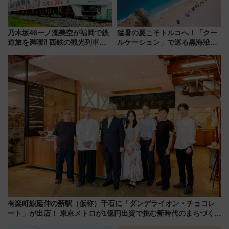
乃木坂46一ノ瀬美空が福岡で鉄
猛暑の夏こそトルコへ！「クー
道旅を満喫⁈ 西鉄の観光列車
ルケーション」で巡る黒海沿岸
「THE RAIL KITCHEN
やエーゲ海の避暑リゾート 関
CHIKUGO」で巡る福岡･太宰
連検索数が前年比237％増、ナ
府･柳川の旅！YouTubeが公開
ショジオも認める『2026年に訪
に
れるべき世界の旅先』
有楽町線延伸の新駅（仮称）千石に「ダンデライオン・チョコレ
ート」が出店！ 東京メトロが1億円出資で挑む新時代のまちづくり
とは？