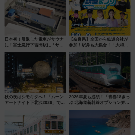
旅行術
日本初！引退した電車がサウナ
【奈良県】全国から鉄道会社が
に！富士急行下吉田駅に「サ電
参加！駅弁も大集合！「大和鉄
（SADEN）」2026年12月開
道まつり2026」が8月8日・9日
業 行き交う電車の音や振動を
に開催決定
感じながら「ととのう」新感覚
秋の夜はシモキタへ！「ムーン
2026年夏も必須！「青春18きっ
アートナイト下北沢2026」でイ
ぷ 北海道新幹線オプション券」
マーシブシアターやアート巡り
自動改札対応ルールと途中下車
を満喫しよう
の罠