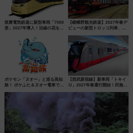
筑豊電気鉄道に新型車両「7000
【嵯峨野観光鉄道】2027年春デ
形」2027年導入！沿線の花をイ
ビューの新型トロッコ列車、い
メージしたイエローを採用 車
よいよ試運転開始へ！現行車両
内は落ち着いたゆとりある空間
は2026年で引退
に
ポケモン「ヌオー」と巡る高知
【西武新宿線】新車両「トキイ
旅！ ポケふた＆ヌオー電車で楽
ロ」2027年春運行開始！田無・
しむ鉄道スタンプラリーで土佐
新所沢にも停車 2028年春には
路の絶景と絶品グルメを満喫！
「第2弾」も
（7月18日スタート）