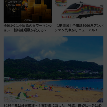
全国1位は小田原のタワーマンシ
【JR四国】予讃線8000系アンパ
ョン！新幹線通勤が変える？
ンマン列車がリニューアル！内
「住みたい街」の最新トレンド
外装デザイン公開 デビューは
【新築マンション人気ランキン
今年12月
グ】
2026年夏は那智勝浦へ！熊野灘に面した「特選」白砂ビーチは必