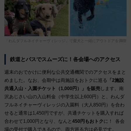
「わんダフルネイチャーヴィレッジ」で愛犬と一緒にアウトドアを満喫
鉄道とバスでスムーズに！各会場へのアクセス
週末のおでかけに便利な公共交通機関でのアクセスをまと
めました。なお、会期中は両施設をおトクに巡る
「2施設
共通入山・入園チケット（1,000円）」を販売
します。南
沢あじさい山の入山料金（中学生以上600円）と、わんダ
フルネイチャーヴィレッジの入園料（大人850円）を合わ
せると通常は1,450円ですが、共通チケットを購入すれば
合わせて1,000円となり、なんと
450円もおトク
に！ 各会
場の受付で購入できるので、両方巡る方は必見です。