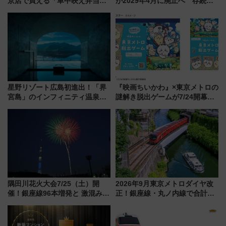
京店で買える「車中映え弁当」
が2029年4月に廃止へ 存続協
フェア【2026年夏】
議終了で100年の歴史に幕
星野リゾート広島初進出！「界
『映画ちいかわ』×東京メトロの
宮島」のインフィニティ温泉と
謎解き脱出ゲームが7/24開幕！
古式サウナ「石風呂」を大解剖
オリジナル24時間券の買い方と
宿泊料金・アクセスは？（2026
遊び方を解説！（7/10発売開
年7月23日開業）
始）
隅田川花火大会7/25（土）開
2026年9月東京メトロダイヤ改
催！銀座線96本増発と 激混みの
正！銀座線・丸ノ内線で合計
「浅草駅」を回避する最寄り駅･
212本の大増発、混雑緩和に期
アクセス攻略法、2万発の花火が
待
都心の夜に！