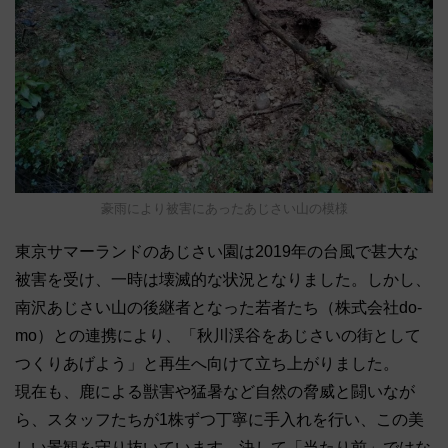
豪雨により被害にあったあじさい山の模様
東京サマーランドのあじさい園は2019年の台風で甚大な
被害を受け、一時は壊滅的な状況となりました。しかし、
南沢あじさい山の後継者となった若者たち（株式会社do-
mo）との連携により、「秋川渓谷をあじさいの街として
つくりあげよう」と再生へ向けて立ち上がりました。
現在も、鹿による獣害や猛暑など自然の脅威と闘いなが
ら、スタッフたちが1株ずつ丁寧に手入れを行い、この美
しい景観を守り抜いています。決して「当たり前」ではな