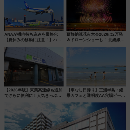
め
く！9月13日「京都の鉄道満喫
ツアー」開催
ANAが機内持ち込みを厳格化
葛飾納涼花火大会2026は2万発
【夏休みの移動に注意！】ハン
＆ドローンショーも！ 北総線を
ドバッグやPCケースも対象の
使った穴場アクセスや臨時列
「身の回り品」新サイズ制限
車、観覧スポット情報と周辺観
(40×30×20cm)おさらい
光まとめ（7/28開催）
【2026年版】東葉高速線も追加
【車なし日帰り】三浦半島・絶
でさらに便利に！人気きっぷ
景カフェと透明度AA穴場ビーチ
「サンキューちばフリーパス」
を巡る！ おトクな電車きっぷ活
今年も発売 秋・早春に千葉県を
用してストレスフリー旅へ行こ
巡るなら使い勝手・コスパ抜群
う！