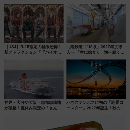
「HirakeBA」8月3日始動、ス
連携で描く瀬戸内の波模様 運
マホで簡単申請 物販や演奏会な
用は今冬から
どに【JR東日本】
【USJ】R-15指定の極限恐怖！
北陸鉄道「1M系」2027年度導
新アトラクション「『バイオハ
入へ 「空に始まり、海へ続く」
ザード レクイエム』 ザ・ダイ
白山比咩神社をモチーフにした
ブ」今秋登場 ―予測不能の恐
神秘的なデザイン
怖に泣き叫べ―
神戸・大分や大阪・志布志航路
ハウステンボスに初の「絶景コ
が破格！夏休み限定の「さんふ
ースター」2027年誕生！秋の
らわあスペシャルセール」スタ
「すんごいハロウィン」見どこ
ート 夕朝食ビュッフェ付きで
ろも一挙紹介
快適な船旅はいかが？