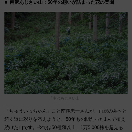
南沢あじさい山：50年の想いが詰まった花の楽園
「南沢あじさい山」
「ちゅういっちゃん」こと南澤忠一さんが、両親の墓へと
続く道に彩りを添えようと、50年もの間たった1人で植え
続けた山です。今では50種類以上、1万5,000株を超える