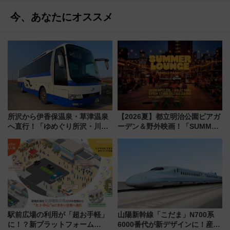
今、あなたにオススメ
所沢から伊香保温泉・草津温泉
【2026夏】都立明治公園ビアガ
へ直行！「ゆめぐり所沢・川越
ーデン＆野外映画！「SUMMER
号」で群馬の温泉旅をもっと気
LOUNGE」のアクセスと上映ス
軽に 運行ダイヤ・運賃を解説
ケジュール 夜風とビール、映画
を満喫！
駅前広場の利用が「超お手軽」
山陽新幹線「こだま」N700系
に！？新プラットフォーム
6000番代が新デザインに！産学