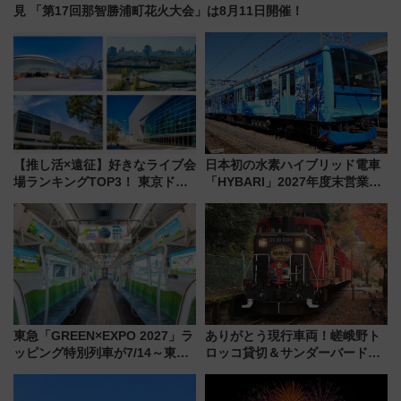
見 「第17回那智勝浦町花火大会」は8月11日開催！
【推し活×遠征】好きなライブ会
日本初の水素ハイブリッド電車
場ランキングTOP3！ 東京ドー
「HYBARI」2027年度末営業運
ムや大阪城ホールが選ばれる理
転へ 鉄道・発電・まちづくり
由と交通アクセス術、ライブ会
で水素利活用が加速
場に何を求める？
東急「GREEN×EXPO 2027」ラ
ありがとう現行車両！嵯峨野ト
ッピング特別列車が7/14～東
ロッコ貸切＆サンダーバードレ
横・田園都市・目黒線でデビュ
ストランで語り合う秋の京都
ー！ 注目の編成やデザインまと
斉藤雪乃＆福原トシヒロと行