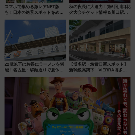
スマホで集める激レアNFT版
秋の夜長に大迫力！第6回川口花
も！日本の絶景スポットをめぐ
火大会チケット情報＆川口駅か
って集める「索道印(さくどうい
らのアクセスガイド
ん)」企画がスタート
22歳以下はお得にラーメンを堪
【博多駅・筑紫口新スポット】
能！名古屋・驛麺通りで夏休み
新幹線高架下「VIERRA博多テ
限定「U22応援割り」が7月21日
ラス」が9/18開業！九州初出店
よりスタート
など注目の全6店舗 「博多活憩
通り」も一新