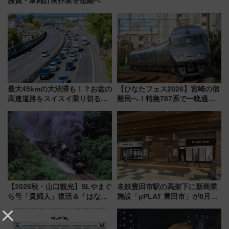
務員・車両計画作業を短縮へ
最大45kmの大渋滞も！？お盆の
【ひなたフェス2026】宮崎の宿
高速道路をスイスイ乗り切る快
難民へ！特急787系で一晩過ご
適ドライブ術
せる夜間滞在型イベント「スワ
ローおひさま」が救世主に？
【2026秋・山口観光】SLやまぐ
名鉄豊田市駅の高架下に新商業
ち号「貴婦人」復活＆「はなあ
施設「μPLAT 豊田市」が8月26
かり」初走行区間も！山口DCの
日開業！全8店舗が出店し街の新
注目観光列車まとめ きっぷの取
たな玄関口へ
り方は？