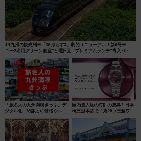
JR九州の観光列車「36ぷらす3」劇的リニューアル！新6号車
“1〜2名用グリーン個室”と曜日別 “プレミアムランチ”導入･ルー
トや価格など解説
「旅名人の九州満喫きっぷ」デ
国内最大級の時計の祭典！日本
ジタル化 紙版との価格やルー
橋三越本店で「第29回三越ワー
ルの違いを解説
ルドウォッチフェア」開幕
【2026年8月5日～25日】