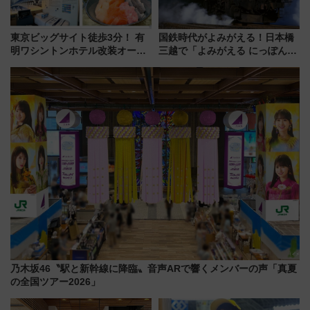
東京ビッグサイト徒歩3分！ 有
国鉄時代がよみがえる！日本橋
明ワシントンホテル改装オープ
三越で「よみがえる にっぽんの
ン直前「ゆりかもめ運転台付き
鉄道展」7/22-8/3開催、広田尚
客室」や海鮮丼が人気の朝食ビ
敬の名作写真も、駅弁フェスも
ュッフェを現地レポ
同時開催！
乃木坂46〝駅と新幹線に降臨〟音声ARで響くメンバーの声「真夏
の全国ツアー2026」