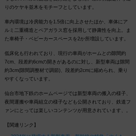
りのケヤキ並木をモチーフとしています。
車内環境は冷房能力を1.5倍に向上させたほか、車体にア
ルミ二重構造とペアガラス窓を採用して静粛性を向上。ま
た車椅子・ベビーカースペースを2か所増設しています。
低床化も行われており、現行の車両がホームとの隙間約
7cm、段差約6cmの開きがあるのに対し、新型車両は隙間
約3cm(隙間調整材で調節)、段差約2cmに縮められ、乗り
やすくなっています。
仙台市地下鉄のホームページでは新型車両の搬入の様子、
夜間運搬や車両組立の様子なども公開されており、鉄道フ
ァンにとっては楽しいコンテンツが用意されています、。
【関連リンク】