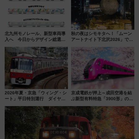
北九州モノレール、新型車両導
秋の夜はシモキタへ！「ムーン
入へ 今日からデザイン総選挙
アートナイト下北沢2026」でイ
始まる
マーシブシアターやアート巡り
を満喫しよう
2026年夏・京急「ウィング・シ
京成電鉄が押上～成田空港を結
ート」平日特別運行 ダイヤ・
ぶ新型有料特急「3900形」のコ
乗車方法を解説！2階建てバスや
ンセプト・デザイン公開 愛称
三浦海岸を堪能できるお出かけ
募集も実施
プランもご紹介