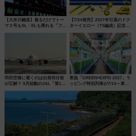
【大井川鐵道】着るだけでトー
【7/24発売】2027年引退のドク
マス号もSL・ELも乗れる「フリ
ターイエロー（T5編成）記念グ
ーきっぷTシャツ」8月6日より
ッズ7種が登場！ 新幹線車内放
受注販売
送の目覚まし時計など通販・販
売店舗まとめ
羽田空港に着くのは出発何分前
東急「GREEN×EXPO 2027」ラ
が正解？ 9月始動のJAL「第1タ
ッピング特別列車が7/14～東
ーミナル北側サテライト」は徒
横・田園都市・目黒線でデビュ
歩1キロ超え！ 知っておきたい
ー！ 注目の編成やデザインまと
変更点まとめ
め