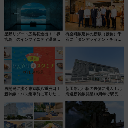
く！9月13日「京都の鉄道満喫
ツアー」開催
星野リゾート広島初進出！「界
有楽町線延伸の新駅（仮称）千
宮島」のインフィニティ温泉と
石に「ダンデライオン・チョコ
古式サウナ「石風呂」を大解剖
レート」が出店！ 東京メトロが
宿泊料金・アクセスは？（2026
1億円出資で挑む新時代のまちづ
年7月23日開業）
くりとは？
再開発に沸く東京駅八重洲口！
新函館北斗駅の裏側に潜入！北
新幹線・バス乗車前に寄りたい
海道新幹線開業10周年で駅長
「ヤエチカ」2026年夏の「ひん
室・地下通路など公開イベン
やり＆スタミナグルメ」6選【新
ト 参加方法や体験内容を紹介
店舗も！】