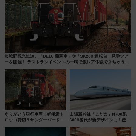
嵯峨野観光鉄道、「DE10 機関車」や「SK200 運転台」見学ツア
ーを開催！ ラストランイベントの一環で激レア体験できちゃうか
も 参加方法やスケジュールをご紹介
ありがとう現行車両！嵯峨野ト
山陽新幹線「こだま」N700系
ロッコ貸切＆サンダーバードレ
6000番代が新デザインに！産学
ストランで語り合う秋の京都
連携で描く瀬戸内の波模様 運
斉藤雪乃＆福原トシヒロと行
用は今冬から