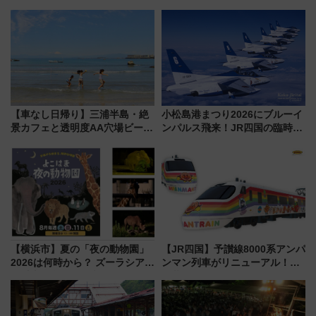
車」第5弾！海辺のBBQも楽し
クーラー体験号」と限定鉄コレ
める日帰りツアー
発売
【車なし日帰り】三浦半島・絶
小松島港まつり2026にブルーイ
景カフェと透明度AA穴場ビーチ
ンパルス飛来！JR四国の臨時ダ
を巡る！ おトクな電車きっぷ活
イヤや駐車場予約を徹底解説
用してストレスフリー旅へ行こ
う！
【横浜市】夏の「夜の動物園」
【JR四国】予讃線8000系アンパ
2026は何時から？ ズーラシア・
ンマン列車がリニューアル！内
野毛山・金沢の電車アクセスや
外装デザイン公開 デビューは
見どころ、限定イベントを徹底
今年12月
解説！