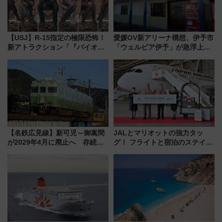
【USJ】R-15指定の極限恐怖！
愛媛OV新アリーナ構想、伊予市
新アトラクション「『バイオハ
「ウェルピア伊予」が急浮上！
ザード レクイエム』 ザ・ダイ
サイボウズ青野社長の参加表明
ブ」今秋登場 ―予測不能の恐
で探る鉄道アクセスの未来
怖に泣き叫べ―
【名鉄広見線】新可児～御嵩間
JALとマリオットの強力タッ
が2029年4月に廃止へ 存続協
グ！ フライトと宿泊のステイタ
議終了で100年の歴史に幕
スマッチでFLY ON ポイントや
上級会員資格を効率よく獲得す
る方法を解説