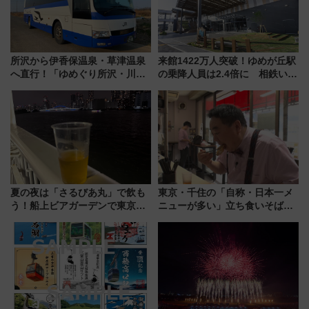
所沢から伊香保温泉・草津温泉
来館1422万人突破！ゆめが丘駅
へ直行！「ゆめぐり所沢・川越
の乗降人員は2.4倍に 相鉄いず
号」で群馬の温泉旅をもっと気
み野線「ゆめが丘ソラトス」2周
軽に 運行ダイヤ・運賃を解説
年祭にそうにゃん＆DB.スター
マンが登場
夏の夜は「さるびあ丸」で飲も
東京・千住の「自称・日本一メ
う！船上ビアガーデンで東京湾
ニューが多い」立ち食いそば屋
の夜景を眺めながら軽く一
とは？ ＢＳ日テレ『ドランク塚
杯……工場直送生ビールや島グ
地のふらっと立ち食いそば』
ルメが美味い
7/27夜10時～放送