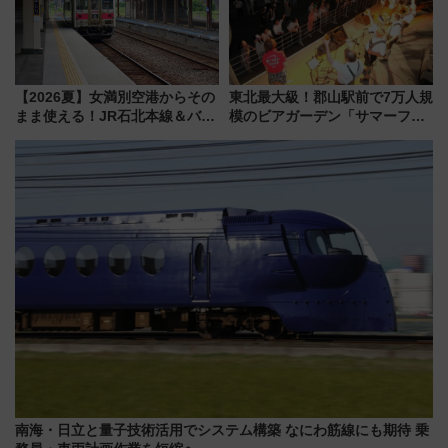
【2026夏】女満別空港からその
東北最大級！郡山駅前で7万人規
まま使える！JR石北本線＆バス
模のビアガーデン「サマーフェ
乗り放題「北見・網走周遊フリ
スタ IN KORIYAMA 2026」
ーパス」でおトクに道東観光
7/24-26開催！ 有料席はJRE
（8/3発売）
MALLで予約可能
南海・日立と量子技術活用でシステム構築 なにわ筋線にも期待 乗