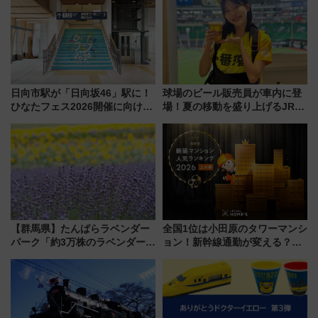
日向市駅が「日向坂46」駅に！
球場のビール販売員が車内に登
ひなたフェス2026開催に向けJR
場！夏の移動を盛り上げるJR九
九州が記念きっぷや臨時列車で
州「ビール新幹線」7月31日・8
全力応援 夜行列車「ドリーム
月7日限定 ソフトバンクホーク
おひさま号」も走る
スとコラボ
【群馬県】たんばらラベンダー
全国1位は小田原のタワーマンシ
パーク「約3万株のラベンダー」
ョン！新幹線通勤が変える？
が見頃！新幹線＆無料送迎バス
「住みたい街」の最新トレンド
で都心から約1時間半で夏の絶景
【新築マンション人気ランキン
を！
グ】