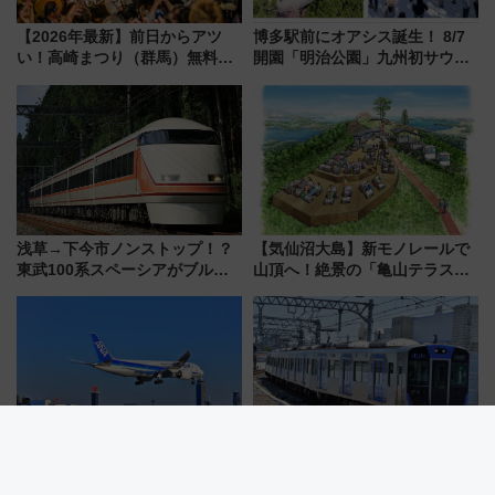
【2026年最新】前日からアツ
博多駅前にオアシス誕生！ 8/7
い！高崎まつり（群馬）無料観
開園「明治公園」九州初サウナ
覧エリアから初開催100人みこ
TOTOPAや日本一のピザなど絶
しまで
品グルメ登場で駅前の過ごし方
はどう変わる？
浅草→下今市ノンストップ！？
【気仙沼大島】新モノレールで
東武100系スペーシアがブルー
山頂へ！絶景の「亀山テラス
リボン賞35周年記念で「デビュ
360°」が7月19日オープン、休
ー当時の停車駅」を再現 運転
暇村のお得な日帰りプランも登
時刻や特急券の買い方を紹介
場
ANAが機内持ち込みを厳格化
熱闘甲子園のテーマ曲が駅メロ
【夏休みの移動に注意！】ハン
に？阪神・甲子園駅の接近メロ