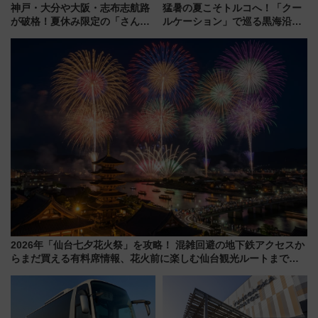
神戸・大分や大阪・志布志航路
猛暑の夏こそトルコへ！「クー
が破格！夏休み限定の「さんふ
ルケーション」で巡る黒海沿岸
らわあスペシャルセール」スタ
やエーゲ海の避暑リゾート 関
ート 夕朝食ビュッフェ付きで
連検索数が前年比237％増、ナ
快適な船旅はいかが？
ショジオも認める『2026年に訪
れるべき世界の旅先』
2026年「仙台七夕花火祭」を攻略！ 混雑回避の地下鉄アクセスか
らまだ買える有料席情報、花火前に楽しむ仙台観光ルートまで解
説！