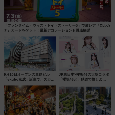
「ファンタイム・ウィズ・トイ・ストーリー5」で激レア『ロルカ
ナ』カードをゲット！最新デコレーションも徹底解説
9月10日オープンの直結ビル
JR東日本×櫻坂46の大型コラボ
「ekubo京成」誕生で、スカイ
「櫻坂46と、鉄道で旅しよ
ライナーも停まる巨大ハブ駅・
う。」が7月20日より始動！新
新鎌ヶ谷はどう変わる？ 全テナ
潟・長野・庄内へ
ント情報も公開！