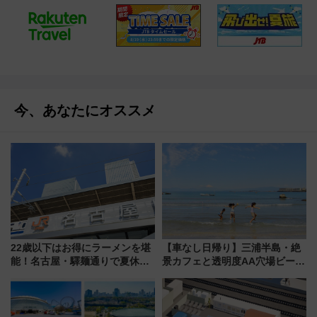
今、あなたにオススメ
22歳以下はお得にラーメンを堪
【車なし日帰り】三浦半島・絶
能！名古屋・驛麺通りで夏休み
景カフェと透明度AA穴場ビーチ
限定「U22応援割り」が7月21日
を巡る！ おトクな電車きっぷ活
よりスタート
用してストレスフリー旅へ行こ
う！