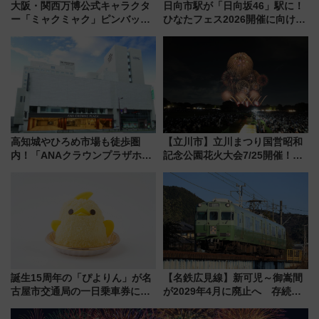
大阪・関西万博公式キャラクタ
日向市駅が「日向坂46」駅に！
ー「ミャクミャク」ピンバッジ
ひなたフェス2026開催に向けJR
新登場！関西の駅構内などで7月
九州が記念きっぷや臨時列車で
中旬発売
全力応援 夜行列車「ドリーム
おひさま号」も走る
高知城やひろめ市場も徒歩圏
【立川市】立川まつり国営昭和
内！「ANAクラウンプラザホテ
記念公園花火大会7/25開催！
ル高知」が8月開業
5000発の花火が夜を彩る 今年は
混雑に要注意、その理由は
誕生15周年の「ぴよりん」が名
【名鉄広見線】新可児～御嵩間
古屋市交通局の一日乗車券に！
が2029年4月に廃止へ 存続協
東山線では貸切電車も登場【限
議終了で100年の歴史に幕
定1万5000枚】