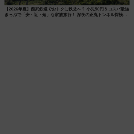
【2026年夏】西武鉄道でおトクに秩父へ？ 小児50円＆コスパ最強
きっぷで「安・近・短」な家族旅行！ 深夜の正丸トンネル探検や
特急ラビューも