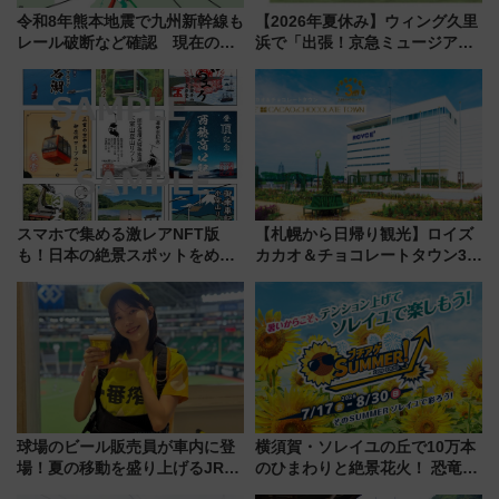
令和8年熊本地震で九州新幹線も
【2026年夏休み】ウィング久里
レール破断など確認 現在の運
浜で「出張！京急ミュージア
転見合わせ状況と交通網への影
ム」開催！入場無料でスタンプ
響
ラリーや子ども制服撮影も
スマホで集める激レアNFT版
【札幌から日帰り観光】ロイズ
も！日本の絶景スポットをめぐ
カカオ＆チョコレートタウン3周
って集める「索道印(さくどうい
年！ 9月は入場料半額やチョコ
ん)」企画がスタート
詰め放題を開催、ロイズタウン
駅からのアクセスも
球場のビール販売員が車内に登
横須賀・ソレイユの丘で10万本
場！夏の移動を盛り上げるJR九
のひまわりと絶景花火！ 恐竜や
州「ビール新幹線」7月31日・8
ドッグプールなど三浦半島の日