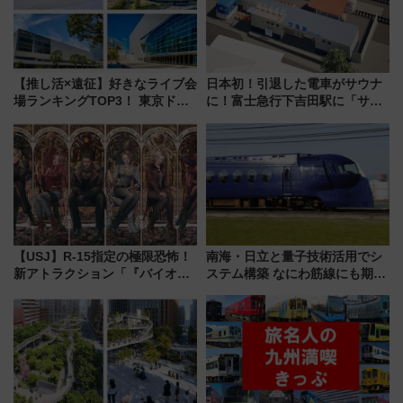
【推し活×遠征】好きなライブ会
日本初！引退した電車がサウナ
場ランキングTOP3！ 東京ドー
に！富士急行下吉田駅に「サ電
ムや大阪城ホールが選ばれる理
（SADEN）」2026年12月開
由と交通アクセス術、ライブ会
業 行き交う電車の音や振動を
場に何を求める？
感じながら「ととのう」新感覚
【USJ】R-15指定の極限恐怖！
南海・日立と量子技術活用でシ
新アトラクション「『バイオハ
ステム構築 なにわ筋線にも期待
ザード レクイエム』 ザ・ダイ
乗務員・車両計画作業を短縮へ
ブ」今秋登場 ―予測不能の恐
怖に泣き叫べ―