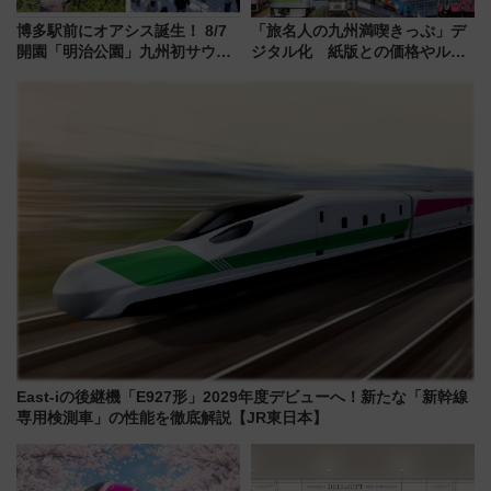
博多駅前にオアシス誕生！ 8/7
「旅名人の九州満喫きっぷ」デ
開園「明治公園」九州初サウナ
ジタル化 紙版との価格やルー
TOTOPAや日本一のピザなど絶
ルの違いを解説
品グルメ登場で駅前の過ごし方
はどう変わる？
East-iの後継機「E927形」2029年度デビューへ！新たな「新幹線
専用検測車」の性能を徹底解説【JR東日本】