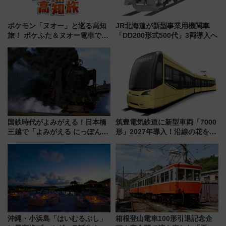
ポケモン「ヌオー」と巡る高知
JR北海道が新型事業用機関車
旅！ ポケふた＆ヌオー電車で楽
「DD200形式500代」3両導入へ
しむ鉄道スタンプラリーで土佐
路の絶景と絶品グルメを満喫！
（7月18日スタート）
国鉄時代がよみがえる！日本橋
筑豊電気鉄道に新型車両「7000
三越で「よみがえる にっぽんの
形」2027年導入！沿線の花をイ
鉄道展」7/22-8/3開催、広田尚
メージしたイエローを採用 車
敬の名作写真も、駅弁フェスも
内は落ち着いたゆとりある空間
同時開催！
に
沖縄・小浜島「はいむるぶし」
箱根登山電車100形引退記念企