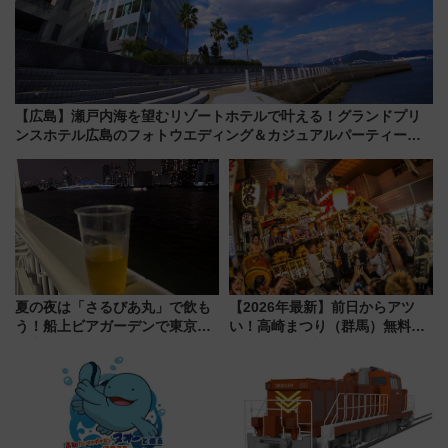
【広島】瀬戸内海を望むリゾートホテルで叶える！グランドプリ
ンスホテル広島のフォトウエディング＆カジュアルパーティープ
ラン
夏の夜は「さるびあ丸」で飲も
【2026年最新】前日からアツ
う！船上ビアガーデンで東京湾
い！高崎まつり（群馬）無料観
の夜景を眺めながら軽く一
覧エリアから初開催100人みこ
杯……工場直送生ビールや島グ
しまで
ルメが美味い