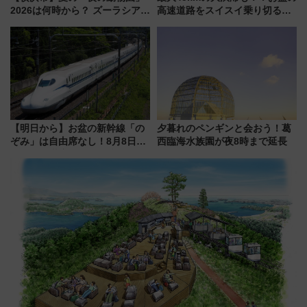
2026は何時から？ ズーラシア・
高速道路をスイスイ乗り切る快
野毛山・金沢の電車アクセスや
適ドライブ術
見どころ、限定イベントを徹底
解説！
【明日から】お盆の新幹線「の
夕暮れのペンギンと会おう！葛
ぞみ」は自由席なし！8月8日午
西臨海水族園が夜8時まで延長
前はほぼ満席…でも数時間ズラ
せば空きが見つかることも 混
雑避ける「空席」探しのコツ