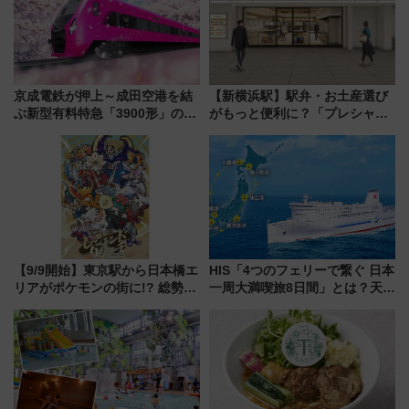
京成電鉄が押上～成田空港を結
【新横浜駅】駅弁・お土産選び
ぶ新型有料特急「3900形」のコ
がもっと便利に？「プレシャス
ンセプト・デザイン公開 愛称
デリ＆ギフト新横浜」がオープ
募集も実施
ン 場所や営業時間・限定弁当
を紹介
【9/9開始】東京駅から日本橋エ
HIS「4つのフェリーで繋ぐ 日本
リアがポケモンの街に!? 総勢
一周大満喫旅8日間」とは？天橋
100匹以上が出現「レジェンド
立・小樽・日光東照宮など全国
リサーチ」本格謎解き・グッズ
の絶景＆限定グルメを網羅！煩
情報まとめ
雑な手続きも不要でお手軽に楽
しめるプランが登場