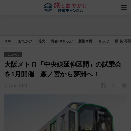
TOP
おでかけ
花火
青春18きっぷ
新型車両
きっぷ
駅･街 再
ニュース
大阪メトロ「中央線延伸区間」の試乗会
を1月開催 森ノ宮から夢洲へ！
2024.11.19 17:11