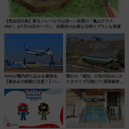
【気仙沼大島】新モノレールで山頂へ！絶景の「亀山テラス
360°」が7月19日オープン、休暇村のお得な日帰りプランも登場
ANAが機内持ち込みを厳格化
憧れの「城泊」が自分好みにカ
【夏休みの移動に注意！】ハン
スタマイズ可能に!? 国登録有形
ドバッグやPCケースも対象の
文化財・丸亀城「延寿閣別館」
「身の回り品」新サイズ制限
にオーダーメイド型の宿泊プラ
(40×30×20cm)おさらい
ンが誕生！