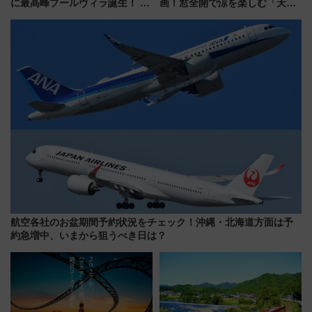
に最高峰プールヴィラ誕生！ 石
画！窓全開で涼を楽しむ「天然
垣島から船で向かう究極のご褒
クーラー体験号」と限定鉄コレ
美旅「何もしない贅沢」を体験
発売
してみない？
航空各社のお盆期間予約状況をチェック！沖縄・北海道方面は予
約急増中、いまから狙うべき日は？