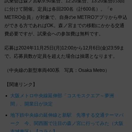
試乗会は森ノ宮駅9:50集合、12:20集合、13:20集合の3回
に分けて開催。定員は各回200名（計600名）。「e
METRO会員」が対象で、自身のe METROアプリから申込
ができる方であればOK。森ノ宮までの移動にかかる交通
費必要ですが、試乗会への参加費は無料です。
応募は2024年11月25日(月)12:00から12月6日(金)23:59ま
で。応募員数が定員を超えた場合は抽選となります。
（中央線の新型車両400系 写真：Osaka Metro）
【関連リンク】
大阪メトロ中央線延伸部「コスモスクエア～夢洲
間」、開業日が決定
地下鉄中央線の延伸線と新駅 先導する交通テーマパ
ーク 今、関西圏で注目の森ノ宮に行ってみた（大阪
市城東区）【コラム】