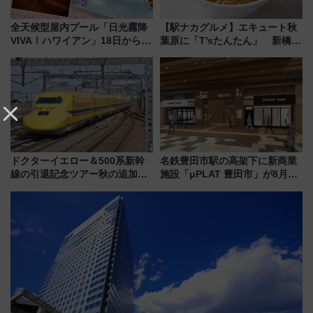
全天候型屋内プール「日光霧降
【駅ナカグルメ】エキュート秋
VIVA！ハワイアン」18日から営
葉原に「T’sたんたん」 新橋に
業開始 小さなお子様連れのフ
551蓬莱のDNAを継ぐ「東京豚
ァミリーから大人まで幅広い世
饅」、オムライス専門店「肉と
代が一日中楽しる夏のリゾート
たまご」新グルメ続々登場！
を楽しんで
【2026年8月】
ドクターイエロー＆500系新幹
名鉄豊田市駅の高架下に新商業
線の引退記念ツアー秋の追加企
施設「μPLAT 豊田市」が8月26
画が決定！乗車体験やグッズ・
日開業！全8店舗が出店し街の新
ホテル情報まとめ
たな玄関口へ