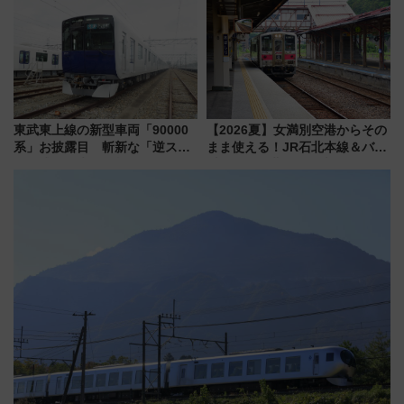
月7日限定 ソフトバンクホーク
帰りお出かけ最新情報（2026年
スとコラボ
7月17日～開催）
東武東上線の新型車両「90000
【2026夏】女満別空港からその
系」お披露目 斬新な「逆スラ
まま使える！JR石北本線＆バス
ント式」の先頭形状と明るく開
乗り放題「北見・網走周遊フリ
放的な車内空間に注目、デビュ
ーパス」でおトクに道東観光
ーは9月
（8/3発売）