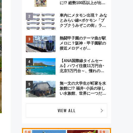
に!? 総勢100匹以上が出現
「レジェンドリサーチ」本
格謎解き・グッズ情報まと
車内にメタモン出現？ みな
め
とみらい線×ポケモン「ブ
クブクうみぞこの街」ラッ
ピング電車が運行開始に！
この夏は直通列車で横浜
熱闘甲子園のテーマ曲が駅
へ！
メロに？阪神・甲子園駅の
接近メロディが
Vaundy「かげろう」×向谷
実アレンジの特別仕様へ、
【ANA国際線タイムセー
8月5日始発から
ル】ハワイ往復11万円台･
北京5万円台～、憧れのビ
ジネスクラスも！来春の
GW旅行まで狙える激アツ
無一文の大学生が町家を水
路線まとめ（8/10まで）
族館に!? 福井･小浜の珍し
い水族館、世界に一つだけ
の塗り箸制作体験、鯖街道
の御食国など 小浜観光レポ
第2弾
VIEW ALL