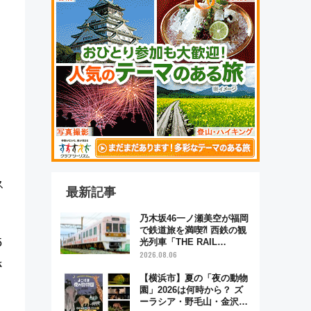
。
逃
ス
最新記事
乃木坂46一ノ瀬美空が福岡
で鉄道旅を満喫⁈ 西鉄の観
5
光列車「THE RAIL
KITCHEN CHIKUGO」で巡
2026.08.06
さ
る福岡･太宰府･柳川の旅！
YouTubeが公開に
【横浜市】夏の「夜の動物
園」2026は何時から？ ズ
ーラシア・野毛山・金沢の