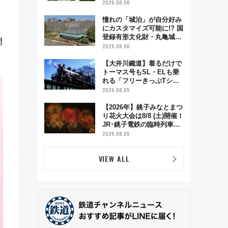
電車アクセスや見どころ、
2026.08.06
限定イベントを徹底解説！
憧れの「城泊」が自分好み
にカスタマイズ可能に!? 国
登録有形文化財・丸亀城
開
「延寿閣別館」にオーダー
2026.08.06
メイド型の宿泊プランが誕
生！
【大井川鐵道】着るだけで
トーマス号もSL・ELも乗
れる「フリーきっぷTシャ
ツ」8月6日より受注販売
2026.08.05
【2026年】銚子みなとまつ
り花火大会は8/8 (土)開催！
JR･銚子電鉄の臨時列車や
アクセス情報、利根川に咲
2026.08.05
く8,000発の大迫力＆屋台
を満喫
VIEW ALL