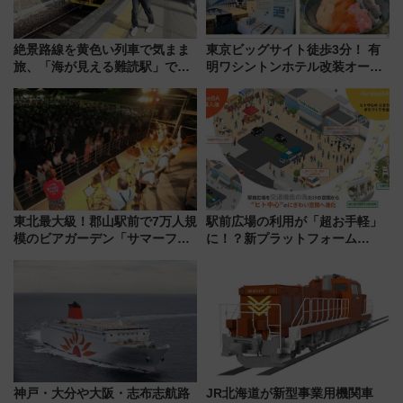
絶景路線を黄色い列車で気まま
東京ビッグサイト徒歩3分！ 有
旅、「海が見える難読駅」で幸
明ワシントンホテル改装オープ
せの黄色いハンカチに願いを
ン直前「ゆりかもめ運転台付き
「新・鉄道ひとり旅」279回目
客室」や海鮮丼が人気の朝食ビ
の舞台は「島原鉄道」
ュッフェを現地レポ
東北最大級！郡山駅前で7万人規
駅前広場の利用が「超お手軽」
模のビアガーデン「サマーフェ
に！？新プラットフォーム
スタ IN KORIYAMA 2026」
「HirakeBA」8月3日始動、ス
7/24-26開催！ 有料席はJRE
マホで簡単申請 物販や演奏会な
MALLで予約可能
どに【JR東日本】
神戸・大分や大阪・志布志航路
JR北海道が新型事業用機関車