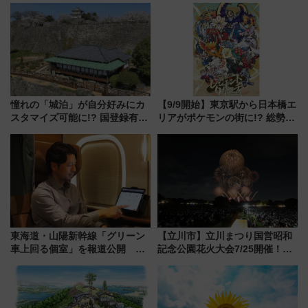
憧れの「城泊」が自分好みにカ
【9/9開始】東京駅から日本橋エ
スタマイズ可能に!? 国登録有形
リアがポケモンの街に!? 総勢
文化財・丸亀城「延寿閣別館」
100匹以上が出現「レジェンド
にオーダーメイド型の宿泊プラ
リサーチ」本格謎解き・グッズ
ンが誕生！
情報まとめ
東海道・山陽新幹線「グリーン
【立川市】立川まつり国営昭和
車上回る個室」を報道公開 プ
記念公園花火大会7/25開催！
ライベート感備えた上質な空間
5000発の花火が夜を彩る 今年は
混雑に要注意、その理由は