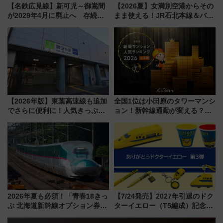
【名鉄広見線】新可児～御嵩間
【2026夏】女満別空港からその
が2029年4月に廃止へ 存続協
まま使える！JR石北本線＆バス
議終了で100年の歴史に幕
乗り放題「北見・網走周遊フリ
ーパス」でおトクに道東観光
（8/3発売）
【2026年版】東葉高速線も追加
全国1位は小田原のタワーマンシ
でさらに便利に！人気きっぷ
ョン！新幹線通勤が変える？
「サンキューちばフリーパス」
「住みたい街」の最新トレンド
今年も発売 秋・早春に千葉県を
【新築マンション人気ランキン
巡るなら使い勝手・コスパ抜群
グ】
2026年夏も必須！「青春18きっ
【7/24発売】2027年引退のドク
ぷ 北海道新幹線オプション券」
ターイエロー（T5編成）記念グ
自動改札対応ルールと途中下車
ッズ7種が登場！ 新幹線車内放