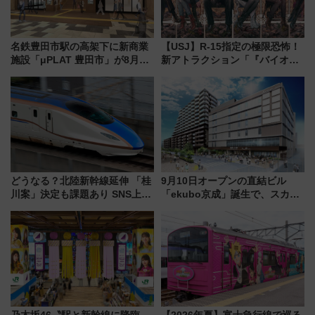
名鉄豊田市駅の高架下に新商業
【USJ】R-15指定の極限恐怖！
施設「μPLAT 豊田市」が8月26
新アトラクション「『バイオハ
日開業！全8店舗が出店し街の新
ザード レクイエム』 ザ・ダイ
たな玄関口へ
ブ」今秋登場 ―予測不能の恐
怖に泣き叫べ―
どうなる？北陸新幹線延伸 「桂
9月10日オープンの直結ビル
川案」決定も課題あり SNS上の
「ekubo京成」誕生で、スカイ
声は
ライナーも停まる巨大ハブ駅・
新鎌ヶ谷はどう変わる？ 全テナ
ント情報も公開！