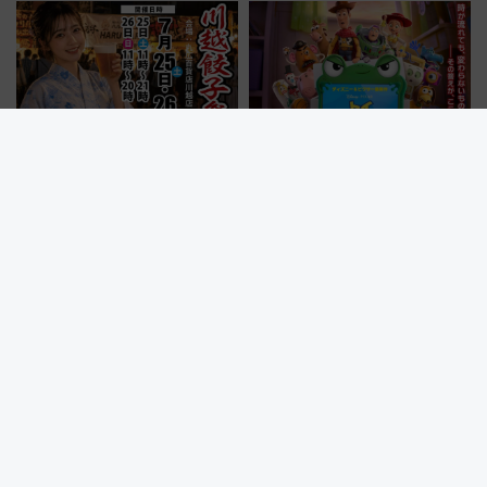
化！安全性や乗り心地の向上に
な夜
貢献するだけでなく、全線区で
活躍するための仕組みも
埼玉・川越駅すぐ！「川越餃子
「ファンタイム・ウィズ・ト
祭り」とは？宇都宮・浜松から
イ・ストーリー5」で激レア『ロ
ご当地和牛まで全国の人気餃子
ルカナ』カードをゲット！最新
を食べ比べ【7月25日・26日開
デコレーションも徹底解説
催】