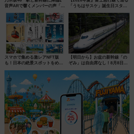
乃木坂46〝駅と新幹線に降臨〟
【2026年夏】富士急行線で巡る
音声ARで響くメンバーの声「真
「うちはサスケ」誕生日スタン
夏の全国ツアー2026」
プラリー！富士急ハイランド限
定グルメ＆グッズ徹底ガイド
スマホで集める激レアNFT版
【明日から】お盆の新幹線「の
も！日本の絶景スポットをめぐ
ぞみ」は自由席なし！8月8日午
って集める「索道印(さくどうい
前はほぼ満席…でも数時間ズラ
ん)」企画がスタート
せば空きが見つかることも 混
雑避ける「空席」探しのコツ