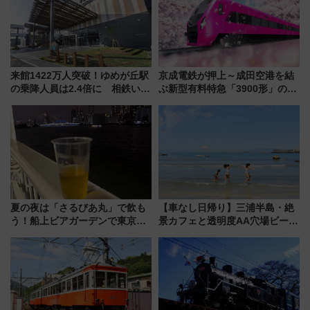
来館1422万人突破！ゆめが丘駅
京成電鉄が押上～成田空港を結
の乗降人員は2.4倍に 相鉄いず
ぶ新型有料特急「3900形」のコ
み野線「ゆめが丘ソラトス」2周
ンセプト・デザイン公開 愛称
年祭にそうにゃん＆DB.スター
募集も実施
マンが登場
夏の夜は「さるびあ丸」で飲も
【車なし日帰り】三浦半島・絶
う！船上ビアガーデンで東京湾
景カフェと透明度AA穴場ビーチ
の夜景を眺めながら軽く一
を巡る！ おトクな電車きっぷ活
杯……工場直送生ビールや島グ
用してストレスフリー旅へ行こ
ルメが美味い
う！