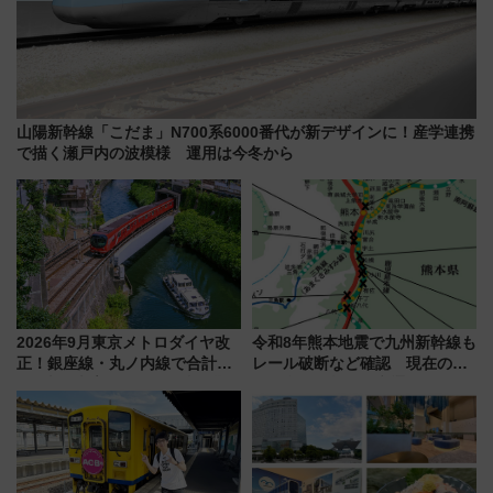
山陽新幹線「こだま」N700系6000番代が新デザインに！産学連携
で描く瀬戸内の波模様 運用は今冬から
2026年9月東京メトロダイヤ改
令和8年熊本地震で九州新幹線も
正！銀座線・丸ノ内線で合計
レール破断など確認 現在の運
212本の大増発、混雑緩和に期
転見合わせ状況と交通網への影
待
響