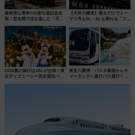
箱根登山電車100形引退記念企
【大井川鐵道】着るだけでトー
画！窓全開で涼を楽しむ「天然
マス号もSL・ELも乗れる「フリ
クーラー体験号」と限定鉄コレ
ーきっぷTシャツ」8月6日より
発売
受注販売
2026夏の旅行はJALがお得！東
東京八重洲・バスタ新宿からサ
京ディズニーシー完全貸切パー
マーランドへ直行バス運行！ お
ティー招待券が当たるキャンペ
トクな1Dayパスで夏のプールと
ーン始まる 条件は「夏の国内
推し活を楽しもう！（2026年
線に2回搭乗」
8/1～31）