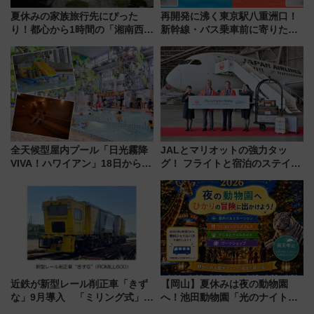
夏休みの家族旅行先にぴった
再開発に沸く東京駅八重洲口！
り！都心から1時間の「湘南西エ
新幹線・バス乗車前に寄りたい
リア」満喫ガイド 鎌倉・江の
「ヤエチカ」2026年夏の「ひん
島とは異なる魅力を持つ今夏の
やり＆スタミナグルメ」6選【新
注目スポット
店舗も！】
全天候型屋内プール「日光霧降
JALとマリオットの強力タッ
VIVA！ハワイアン」18日から営
グ！ フライトと宿泊のステイタ
業開始 小さなお子様連れのフ
スマッチでFLY ON ポイントや
ァミリーから大人まで幅広い世
上級会員資格を効率よく獲得す
代が一日中楽しる夏のリゾート
る方法を解説
を楽しんで
近鉄が新型レール削正車「きず
【岡山】夏休みは夜の動物園
な」9月導入 「ミリング式」採
へ！池田動物園「光のナイトズ
用でメンテナンス作業を効率
ー2026」で光と動物が彩る特別