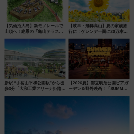
【気仙沼大島】新モノレールで
【岐阜・飛騨高山】夏の家族旅
山頂へ！絶景の「亀山テラス
行に！ゲレンデ一面に20万本の
360°」が7月19日オープン、休
ひまわりが咲き誇る「アルコピ
暇村のお得な日帰りプランも登
アひまわり園」開園
場
新駅 “手柄山平和公園駅”から徒
【2026夏】都立明治公園ビアガ
歩3分「大和工業アリーナ姫路」
ーデン＆野外映画！「SUMMER
10月開業！Novelbright公演 や
LOUNGE」のアクセスと上映ス
大相撲巡業など 豪華イベントと
ケジュール 夜風とビール、映画
アクセス
を満喫！