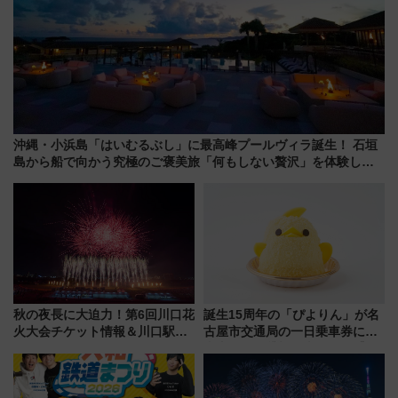
沖縄・小浜島「はいむるぶし」に最高峰プールヴィラ誕生！ 石垣
島から船で向かう究極のご褒美旅「何もしない贅沢」を体験して
みない？
秋の夜長に大迫力！第6回川口花
誕生15周年の「ぴよりん」が名
火大会チケット情報＆川口駅か
古屋市交通局の一日乗車券に！
らのアクセスガイド
東山線では貸切電車も登場【限
定1万5000枚】