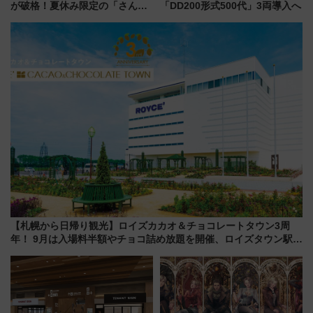
が破格！夏休み限定の「さんふ
「DD200形式500代」3両導入へ
らわあスペシャルセール」スタ
ート 夕朝食ビュッフェ付きで
快適な船旅はいかが？
【札幌から日帰り観光】ロイズカカオ＆チョコレートタウン3周
年！ 9月は入場料半額やチョコ詰め放題を開催、ロイズタウン駅か
らのアクセスも