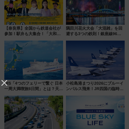
【奈良県】全国から鉄道会社が
隅田川花火大会「大混雑」を回
参加！駅弁も大集合！「大和鉄
避する3つの鉄則！銀座線96本
道まつり2026」が8月8日・9日
増発･浅草線臨時ダイヤ･スカイ
に開催決定
ツリー駅の規制まとめ 7/25開催
（2026年）
HIS「4つのフェリーで繋ぐ 日本
小松島港まつり2026にブルーイ
一周大満喫旅8日間」とは？天橋
ンパルス飛来！JR四国の臨時ダ
立・小樽・日光東照宮など全国
イヤや駐車場予約を徹底解説
の絶景＆限定グルメを網羅！煩
雑な手続きも不要でお手軽に楽
しめるプランが登場