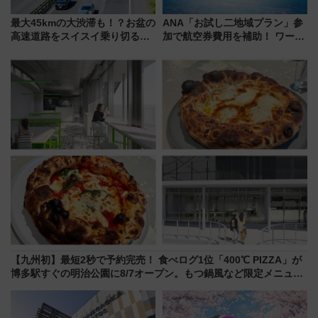
最大45kmの大渋滞も！？お盆の
ANA「お試し二地域プラン」参
高速道路をスイスイ乗り切る快
加で航空券費用を補助！ ワーケ
適ドライブ術
ーションや週末移住に最適な自
治体は？ 2026年は対象のエリア
が拡大！
【九州初】最短2秒で予約完売！ 食べログ1位「400℃ PIZZA」が
博多駅すぐの明治公園に8/7オープン。もつ鍋風など限定メニュー
も