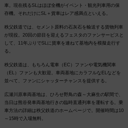
車。現在残るSLはほぼ全機がイベント・観光列車用の保
存機。それだけにSL＋貨車はレア感満点といえる。
秩父鉄道では、セメント原料の石灰石を輸送する貨物列車
が現役。20回の節目を迎えるフェスタのファンサービスと
して、11年ぶりでSLに貨車を連ねて基地内を模擬走行す
る。
秩父鉄道は、もちろん電車（EC）ファンや電気機関車
（EL）ファンも大歓迎。車両基地にカラフルなELなどを
並べて、ファンにシャッターチャンスを提供する。
広瀬川原車両基地は、ひろせ野鳥の森～大麻生の駅間で、
当日は熊谷発車両基地行きの臨時直通列車を運転する。乗
車方法の詳細は秩父鉄道のホームページで。開催時間は10
～15時で入場無料。