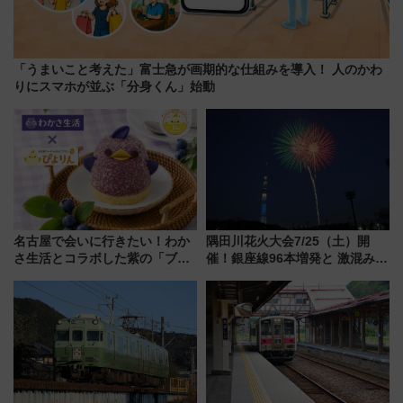
「うまいこと考えた」富士急が画期的な仕組みを導入！ 人のかわ
りにスマホが並ぶ「分身くん」始動
名古屋で会いに行きたい！わか
隅田川花火大会7/25（土）開
さ生活とコラボした紫の「ブル
催！銀座線96本増発と 激混みの
ーベリーぴよりん」期間限定販
「浅草駅」を回避する最寄り駅･
売
アクセス攻略法、2万発の花火が
都心の夜に！