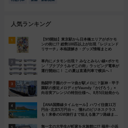
人気ランキング
【9/9開始】東京駅から日本橋エリアがポケモ
ンの街に!? 総勢100匹以上が出現「レジェンド
リサーチ」本格謎解き・グッズ情報まとめ
車内にメタモン出現？ みなとみらい線×ポケモ
ン「ブクブクうみぞこの街」ラッピング電車が
運行開始に！ この夏は直通列車で横浜へ！
熱闘甲子園のテーマ曲が駅メロに？阪神・甲子
園駅の接近メロディがVaundy「かげろう」×
向谷実アレンジの特別仕様へ、8月5日始発から
【ANA国際線タイムセール】ハワイ往復11万
円台･北京5万円台～、憧れのビジネスクラス
も！来春のGW旅行まで狙える激アツ路線まと
め（8/10まで）
無一文の大学生が町家を水族館に!? 福井･小浜