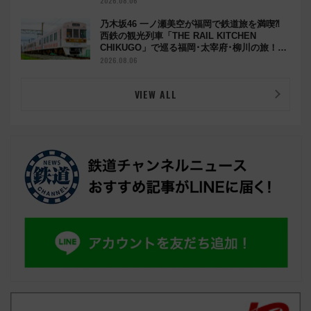
2026.08.06
乃木坂46 一ノ瀬美空が福岡で鉄道旅を満喫⁈
西鉄の観光列車「THE RAIL KITCHEN
CHIKUGO」で巡る福岡･太宰府･柳川の旅！
YouTubeが公開に
2026.08.06
VIEW ALL