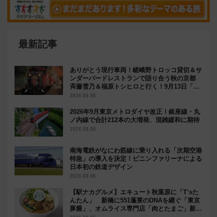
最新記事
ありがとう現行車両！嵯峨野トロッコ貸切＆サ
ンダーバードレストランで語り合う秋の京都
斉藤雪乃＆福原トシヒロと行く！9月13日「京
都の鉄道満喫ツアー」開催
2026.08.06
2026年9月東京メトロダイヤ改正！銀座線・丸
ノ内線で合計212本の大増発、混雑緩和に期待
2026.08.06
南海電鉄がなにわ筋線に乗り入れる「次期空港
特急」の導入を決定！ピニンファリーナによる
日本初の鉄道デザイン
2026.08.06
【駅ナカグルメ】エキュート秋葉原に「T’sた
んたん」 新橋に551蓬莱のDNAを継ぐ「東京
豚饅」、オムライス専門店「肉とたまご」新グ
ルメ続々登場！【2026年8月】