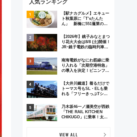
人気ランキング
【駅ナカグルメ】エキュー
ト秋葉原に「T’sたんた
ん」 新橋に551蓬莱の
DNAを継ぐ「東京豚饅」、
オムライス専門店「肉とた
【2026年】銚子みなとまつ
まご」新グルメ続々登場！
り花火大会は8/8 (土)開催！
【2026年8月】
JR･銚子電鉄の臨時列車や
アクセス情報、利根川に咲
く8,000発の大迫力＆屋台
南海電鉄がなにわ筋線に乗
を満喫
り入れる「次期空港特急」
の導入を決定！ピニンファ
リーナによる日本初の鉄道
デザイン
【大井川鐵道】着るだけで
トーマス号もSL・ELも乗
れる「フリーきっぷTシャ
ツ」8月6日より受注販売
乃木坂46一ノ瀬美空が西鉄
「THE RAIL KITCHEN
CHIKUGO」に乗車！太宰
府･柳川を巡る福岡観光列
車の魅力と予約攻略ガイド
VIEW ALL