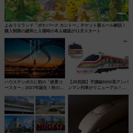
よみうりランド「ポケパーク カントー」チケット新ルール解説！
購入制限の緩和と入場時の本人確認が11月スタート
ハウステンボスに初の「絶景コ
【JR四国】予讃線8000系アンパ
ースター」2027年誕生！秋の
ンマン列車がリニューアル！内
「すんごいハロウィン」見どこ
外装デザイン公開 デビューは
ろも一挙紹介
今年12月