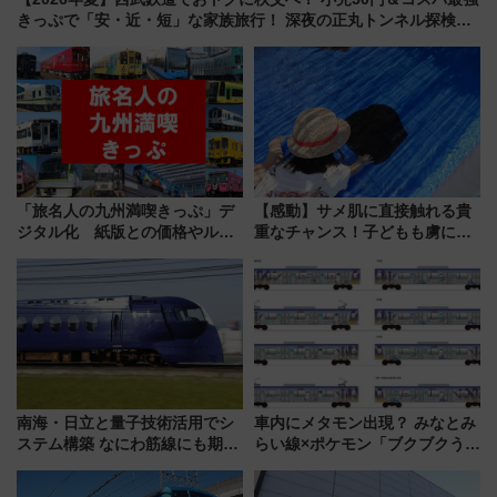
きっぷで「安・近・短」な家族旅行！ 深夜の正丸トンネル探検や
特急ラビューも
「旅名人の九州満喫きっぷ」デ
【感動】サメ肌に直接触れる貴
ジタル化 紙版との価格やルー
重なチャンス！子どもも虜にな
ルの違いを解説
る鴨川シーワールド「エイとサ
メのタッチングプール」【夏休
み限定企画】
南海・日立と量子技術活用でシ
車内にメタモン出現？ みなとみ
ステム構築 なにわ筋線にも期待
らい線×ポケモン「ブクブクうみ
乗務員・車両計画作業を短縮へ
ぞこの街」ラッピング電車が運
行開始に！ この夏は直通列車で