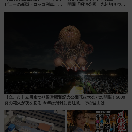
ビューの新型トロッコ列車、い
開園「明治公園」九州初サウナ
よいよ試運転開始へ！現行車両
TOTOPAや日本一のピザなど絶
は2026年で引退
品グルメ登場で駅前の過ごし方
はどう変わる？
【立川市】立川まつり国営昭和記念公園花火大会7/25開催！5000
発の花火が夜を彩る 今年は混雑に要注意、その理由は