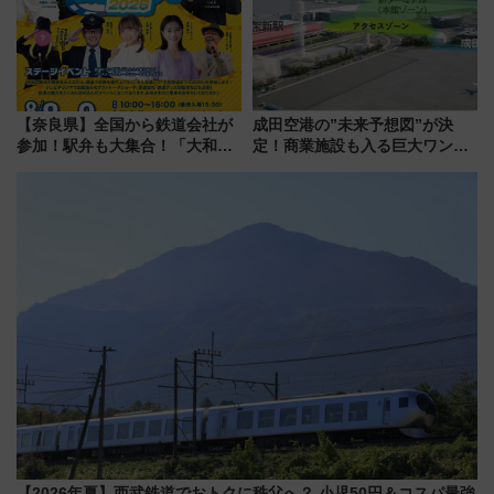
【奈良県】全国から鉄道会社が
成田空港の”未来予想図”が決
参加！駅弁も大集合！「大和鉄
定！商業施設も入る巨大ワンタ
道まつり2026」が8月8日・9日
ーミナル、京成の高架新駅整備
に開催決定
で新型特急が品川･羽田とを結
ぶ！ JR空港駅は2面3線化！
【2026年夏】西武鉄道でおトクに秩父へ？ 小児50円＆コスパ最強