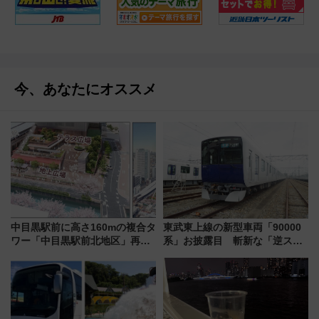
今、あなたにオススメ
中目黒駅前に高さ160mの複合タ
東武東上線の新型車両「90000
ワー「中目黒駅前北地区」再開
系」お披露目 斬新な「逆スラ
発の全貌
ント式」の先頭形状と明るく開
放的な車内空間に注目、デビュ
ーは9月