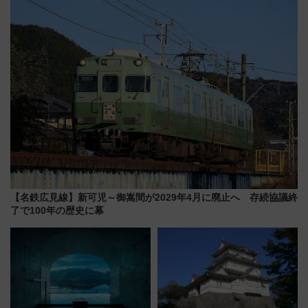
潟・長野・庄内へ
月7日限定 ソフトバンクホーク
スとコラボ
【名鉄広見線】新可児～御嵩間が2029年4月に廃止へ 存続協議終
了で100年の歴史に幕