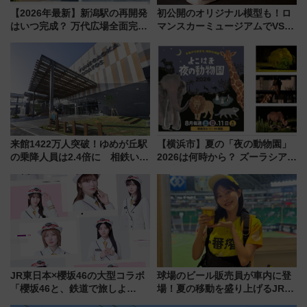
【2026年最新】新潟駅の再開発
初公開のオリジナル模型も！ロ
はいつ完成？ 万代広場全面完成
マンスカーミュージアムでVSE
から「にいがた2キロ」・古町再
の設計秘話に迫る企画展が7月
開発、バスタ新潟構想まで徹底
15日スタート
解説！
来館1422万人突破！ゆめが丘駅
【横浜市】夏の「夜の動物園」
の乗降人員は2.4倍に 相鉄いず
2026は何時から？ ズーラシア・
み野線「ゆめが丘ソラトス」2周
野毛山・金沢の電車アクセスや
年祭にそうにゃん＆DB.スター
見どころ、限定イベントを徹底
マンが登場
解説！
JR東日本×櫻坂46の大型コラボ
球場のビール販売員が車内に登
「櫻坂46と、鉄道で旅しよ
場！夏の移動を盛り上げるJR九
う。」が7月20日より始動！新
州「ビール新幹線」7月31日・8