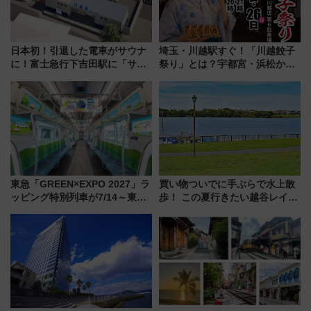
日本初！引退した電車がサウナ
埼玉・川越駅すぐ！「川越餃子
に！富士急行下吉田駅に「サ電
祭り」とは？宇都宮・浜松から
（SADEN）」2026年12月開
ご当地和牛まで全国の人気餃子
業 行き交う電車の音や振動を
を食べ比べ【7月25日・26日開
感じながら「ととのう」新感覚
催】
東急「GREEN×EXPO 2027」ラ
買い物ついでに手ぶらで水上散
ッピング特別列車が7/14～東
歩！ この夏行きたい越谷レイク
横・田園都市・目黒線でデビュ
タウンの新たな水辺の憩いエリ
ー！ 注目の編成やデザインまと
ア「LAKESIDE PARK」（埼玉
め
県越谷市）