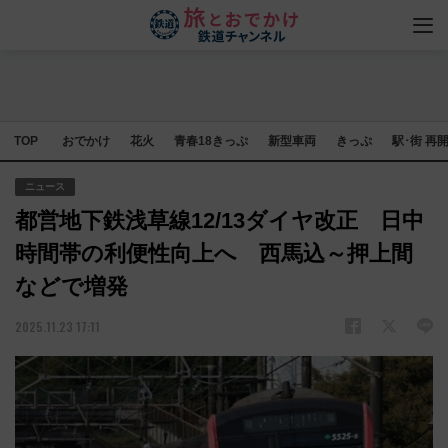
TOP
おでかけ
花火
青春18きっぷ
新型車両
きっぷ
駅･街 再
ニュース
都営地下鉄浅草線12/13ダイヤ改正 日中
時間帯の利便性向上へ 西馬込～押上間
などで増発
2025.11.23 17:11