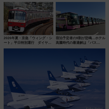
年！ 9月は入場料半額やチョコ
やエーゲ海の避暑リゾート 関
詰め放題を開催、ロイズタウン
連検索数が前年比237％増、ナ
駅からのアクセスも
ショジオも認める『2026年に訪
れるべき世界の旅先』
2026年夏・京急「ウィング・シ
宿泊予定者の9割が悲鳴…ホテル
ート」平日特別運行 ダイヤ・
高騰時代の最適解は「バス
乗車方法を解説！2階建てバスや
泊」!? WILLER最新調査で判明
三浦海岸を堪能できるお出かけ
した、推し活遠征や観光時のリ
プランもご紹介
アルな懐事情