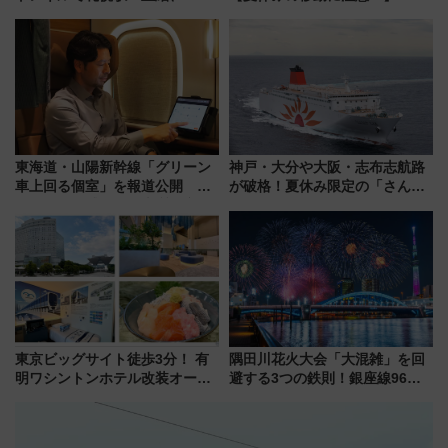
成川通都心アクセス道路」が7月
ドバッグやPCケースも対象の
から本格着工、延長4.8km整備
「身の回り品」新サイズ制限
事業の全貌
(40×30×20cm)おさらい
東海道・山陽新幹線「グリーン
神戸・大分や大阪・志布志航路
車上回る個室」を報道公開 プ
が破格！夏休み限定の「さんふ
ライベート感備えた上質な空間
らわあスペシャルセール」スタ
ート 夕朝食ビュッフェ付きで
快適な船旅はいかが？
東京ビッグサイト徒歩3分！ 有
隅田川花火大会「大混雑」を回
明ワシントンホテル改装オープ
避する3つの鉄則！銀座線96本
ン直前「ゆりかもめ運転台付き
増発･浅草線臨時ダイヤ･スカイ
客室」や海鮮丼が人気の朝食ビ
ツリー駅の規制まとめ 7/25開催
ュッフェを現地レポ
（2026年）