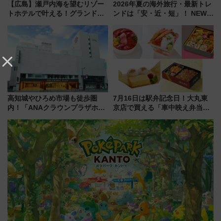
【広島】瀬戸内海を望むリゾー
2026年夏の海外旅行・最新トレ
トホテルで叶える！グランドプ
ンドは「安・近・短」！ NEWT
リンスホテル広島のフォトウエ
調査から読み解く、最新の人気
ディング＆カジュアルパーティ
渡航先TOP5とは？ 円安時代の
ープラン
旅行術
高知城やひろめ市場も徒歩圏
7月16日は駅弁記念日！大丸東
内！「ANAクラウンプラザホテ
京店で買える「車中映え弁当」
ル高知」が8月開業
フェア【2026年夏】