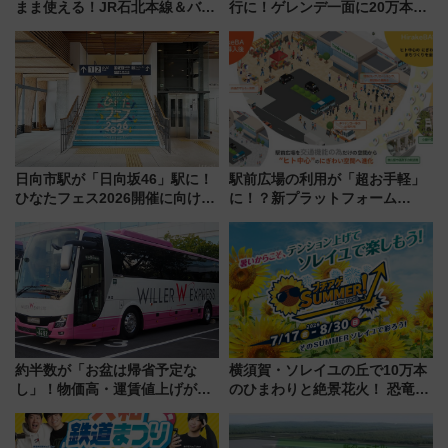
まま使える！JR石北本線＆バス
行に！ゲレンデ一面に20万本の
乗り放題「北見・網走周遊フリ
ひまわりが咲き誇る「アルコピ
ーパス」でおトクに道東観光
アひまわり園」開園
（8/3発売）
日向市駅が「日向坂46」駅に！
駅前広場の利用が「超お手軽」
ひなたフェス2026開催に向けJR
に！？新プラットフォーム
九州が記念きっぷや臨時列車で
「HirakeBA」8月3日始動、ス
全力応援 夜行列車「ドリーム
マホで簡単申請 物販や演奏会な
おひさま号」も走る
どに【JR東日本】
約半数が「お盆は帰省予定な
横須賀・ソレイユの丘で10万本
し」！物価高・運賃値上げが財
のひまわりと絶景花火！ 恐竜や
布を直撃、往復1万円以内なら帰
ドッグプールなど三浦半島の日
りたいけど……【WILLER お盆
帰りお出かけ最新情報（2026年
帰省動向調査】
7月17日～開催）