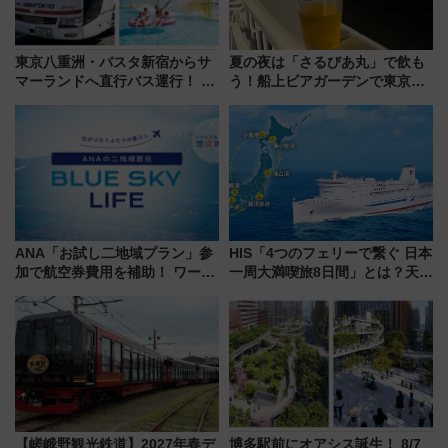
東京八重洲・バスタ新宿からサ
夏の夜は「さるびあ丸」で飲も
マーランドへ直行バス運行！ お
う！船上ビアガーデンで東京湾
トクな1Dayパスで夏のプールと
の夜景を眺めながら軽く一
推し活を楽しもう！（2026年
杯……工場直送生ビールや島グ
8/1～31）
ルメが美味い
ANA「お試し二地域プラン」参
HIS「4つのフェリーで繋ぐ 日本
加で航空券費用を補助！ ワーケ
一周大満喫旅8日間」とは？天橋
ーションや週末移住に最適な自
立・小樽・日光東照宮など全国
治体は？ 2026年は対象のエリア
の絶景＆限定グルメを網羅！煩
が拡大！
雑な手続きも不要でお手軽に楽
しめるプランが登場
【嵯峨野観光鉄道】2027年春デ
博多駅前にオアシス誕生！ 8/7