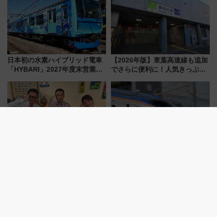
横浜へ！
日本初の水素ハイブリッド電車
【2026年版】東葉高速線も追加
「HYBARI」2027年度末営業運
でさらに便利に！人気きっぷ
転へ 鉄道・発電・まちづくり
「サンキューちばフリーパス」
で水素利活用が加速
今年も発売 秋・早春に千葉県を
巡るなら使い勝手・コスパ抜群
【ＢＳ日テレ】 友近が収録直後
どうなる？北陸新幹線延伸 「桂
に取った衝撃行動とは……？
川案」決定も課題あり SNS上の
『友近・礼二の妄想トレイン』
声は
で極上の夏祭り鉄道旅を放送