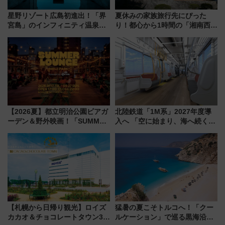
星野リゾート広島初進出！「界
夏休みの家族旅行先にぴった
宮島」のインフィニティ温泉と
り！都心から1時間の「湘南西エ
古式サウナ「石風呂」を大解剖
リア」満喫ガイド 鎌倉・江の
宿泊料金・アクセスは？（2026
島とは異なる魅力を持つ今夏の
年7月23日開業）
注目スポット
【2026夏】都立明治公園ビアガ
北陸鉄道「1M系」2027年度導
ーデン＆野外映画！「SUMMER
入へ 「空に始まり、海へ続く」
LOUNGE」のアクセスと上映ス
白山比咩神社をモチーフにした
ケジュール 夜風とビール、映画
神秘的なデザイン
を満喫！
【札幌から日帰り観光】ロイズ
猛暑の夏こそトルコへ！「クー
カカオ＆チョコレートタウン3周
ルケーション」で巡る黒海沿岸