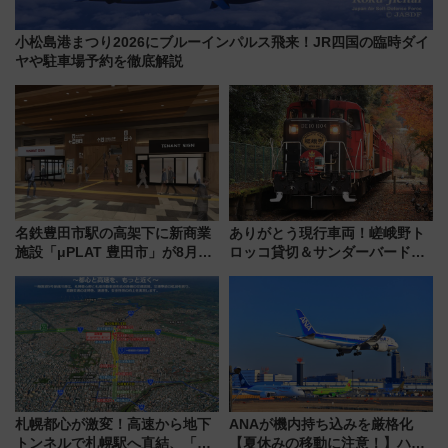
小松島港まつり2026にブルーインパルス飛来！JR四国の臨時ダイ
ヤや駐車場予約を徹底解説
名鉄豊田市駅の高架下に新商業
ありがとう現行車両！嵯峨野ト
施設「μPLAT 豊田市」が8月26
ロッコ貸切＆サンダーバードレ
日開業！全8店舗が出店し街の新
ストランで語り合う秋の京都
たな玄関口へ
斉藤雪乃＆福原トシヒロと行
く！9月13日「京都の鉄道満喫
ツアー」開催
札幌都心が激変！高速から地下
ANAが機内持ち込みを厳格化
トンネルで札幌駅へ直結、「創
【夏休みの移動に注意！】ハン