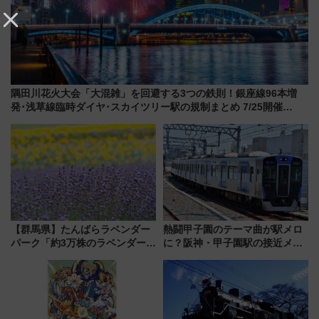
隅田川花火大会「大混雑」を回避する3つの鉄則！銀座線96本増
発･浅草線臨時ダイヤ･スカイツリー駅の規制まとめ 7/25開催
（2026年）
【群馬県】たんばらラベンダー
熱闘甲子園のテーマ曲が駅メロ
パーク「約3万株のラベンダー」
に？阪神・甲子園駅の接近メロ
が見頃！新幹線＆無料送迎バス
ディがVaundy「かげろう」×向
で都心から約1時間半で夏の絶景
谷実アレンジの特別仕様へ、8月
を！
5日始発から