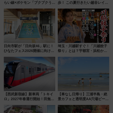
らい線×ポケモン「ブクブクうみ
歩！ この夏行きたい越谷レイク
ぞこの街」ラッピング電車が運
タウンの新たな水辺の憩いエリ
行開始に！ この夏は直通列車で
ア「LAKESIDE PARK」（埼玉
横浜へ！
県越谷市）
日向市駅が「日向坂46」駅に！
埼玉・川越駅すぐ！「川越餃子
ひなたフェス2026開催に向けJR
祭り」とは？宇都宮・浜松から
九州が記念きっぷや臨時列車で
ご当地和牛まで全国の人気餃子
全力応援 夜行列車「ドリーム
を食べ比べ【7月25日・26日開
おひさま号」も走る
催】
【西武新宿線】新車両「トキイ
【車なし日帰り】三浦半島・絶
ロ」2027年春運行開始！田無・
景カフェと透明度AA穴場ビーチ
新所沢にも停車 2028年春には
を巡る！ おトクな電車きっぷ活
「第2弾」も
用してストレスフリー旅へ行こ