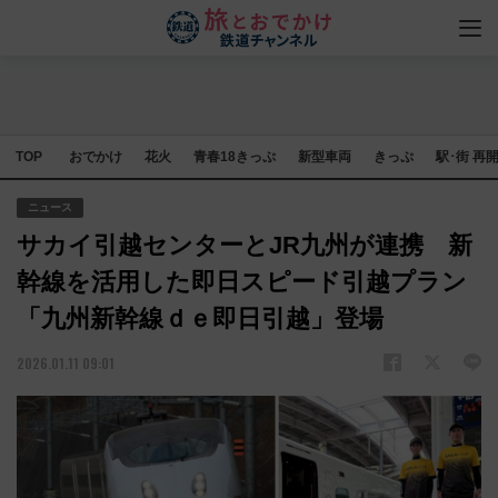
TOP
おでかけ
花火
青春18きっぷ
新型車両
きっぷ
駅･街 再
ニュース
サカイ引越センターとJR九州が連携 新
幹線を活用した即日スピード引越プラン
「九州新幹線ｄｅ即日引越」登場
2026.01.11 09:01