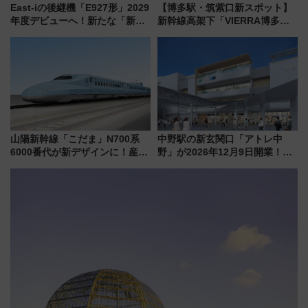
East-iの後継機「E927形」2029
【博多駅・筑紫口新スポット】
年度デビューへ！新たな「新幹
新幹線高架下「VIERRA博多テ
線専用検測車」の性能を徹底解
ラス」が9/18開業！九州初出店
説【JR東日本】
など注目の全6店舗 「博多活憩
通り」も一新
山陽新幹線「こだま」N700系
中野駅の新玄関口「アトレ中
6000番代が新デザインに！産学
野」が2026年12月9日開業！新
連携で描く瀬戸内の波模様 運
改札直結で屋上BBQも楽しめる
用は今冬から
注目スポット