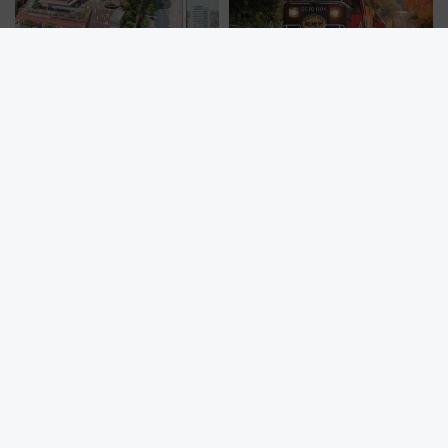
う！
中目黒駅前に高さ160mの複合タ
ありがとう現行車両！嵯峨野ト
ワー「中目黒駅前北地区」再開
ロッコ貸切＆サンダーバードレ
発の全貌
ストランで語り合う秋の京都
斉藤雪乃＆福原トシヒロと行
く！9月13日「京都の鉄道満喫
ツアー」開催