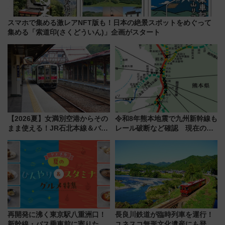
スマホで集める激レアNFT版も！日本の絶景スポットをめぐって
集める「索道印(さくどういん)」企画がスタート
【2026夏】女満別空港からその
令和8年熊本地震で九州新幹線も
まま使える！JR石北本線＆バス
レール破断など確認 現在の運
乗り放題「北見・網走周遊フリ
転見合わせ状況と交通網への影
ーパス」でおトクに道東観光
響
（8/3発売）
再開発に沸く東京駅八重洲口！
長良川鉄道が臨時列車を運行！
新幹線・バス乗車前に寄りたい
ユネスコ無形文化遺産にも登録