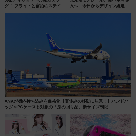
グ！ フライトと宿泊のステイタ
入へ 今日からデザイン総選挙
スマッチでFLY ON ポイントや
始まる
上級会員資格を効率よく獲得す
る方法を解説
ANAが機内持ち込みを厳格化【夏休みの移動に注意！】ハンドバ
ッグやPCケースも対象の「身の回り品」新サイズ制限
(40×30×20cm)おさらい