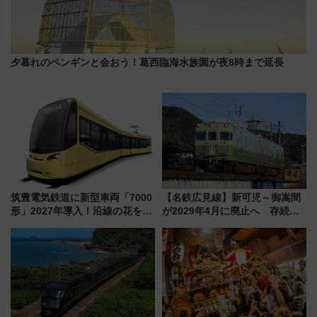
夕暮れのペンギンと会おう！葛西臨海水族園が夜8時まで延長
筑豊電気鉄道に新型車両「7000
【名鉄広見線】新可児～御嵩間
形」2027年導入！沿線の花をイ
が2029年4月に廃止へ 存続協
メージしたイエローを採用 車
議終了で100年の歴史に幕
内は落ち着いたゆとりある空間
に