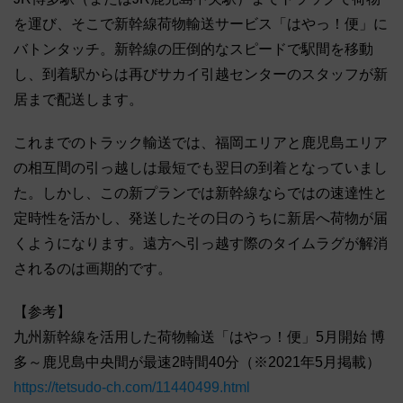
を運び、そこで新幹線荷物輸送サービス「はやっ！便」に
バトンタッチ。新幹線の圧倒的なスピードで駅間を移動
し、到着駅からは再びサカイ引越センターのスタッフが新
居まで配送します。
これまでのトラック輸送では、福岡エリアと鹿児島エリア
の相互間の引っ越しは最短でも翌日の到着となっていまし
た。しかし、この新プランでは新幹線ならではの速達性と
定時性を活かし、発送したその日のうちに新居へ荷物が届
くようになります。遠方へ引っ越す際のタイムラグが解消
されるのは画期的です。
【参考】
九州新幹線を活用した荷物輸送「はやっ！便」5月開始 博
多～鹿児島中央間が最速2時間40分（※2021年5月掲載）
https://tetsudo-ch.com/11440499.html