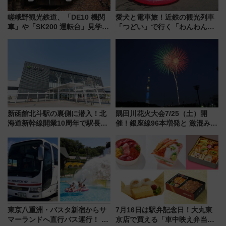
嵯峨野観光鉄道、「DE10 機関
愛犬と電車旅！近鉄の観光列車
車」や「SK200 運転台」見学ツ
「つどい」で行く「わんわん列
アーを開催！ ラストランイベン
車」第5弾！海辺のBBQも楽し
トの一環で激レア体験できちゃ
める日帰りツアー
うかも 参加方法やスケジュール
をご紹介
新函館北斗駅の裏側に潜入！北
隅田川花火大会7/25（土）開
海道新幹線開業10周年で駅長
催！銀座線96本増発と 激混みの
室・地下通路など公開イベン
「浅草駅」を回避する最寄り駅･
ト 参加方法や体験内容を紹介
アクセス攻略法、2万発の花火が
都心の夜に！
東京八重洲・バスタ新宿からサ
7月16日は駅弁記念日！大丸東
マーランドへ直行バス運行！ お
京店で買える「車中映え弁当」