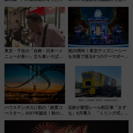
「ヤエチカ」2026年夏の「ひん
された「郡上おどり」楽しむ人
やり＆スタミナグルメ」6選【新
に 乗車には予約が必要
店舗も！】
東京・千住の「自称・日本一メ
祝25周年！東京ディズニーシー
ニューが多い」立ち食いそば屋
を水路で巡る8つのテーマポート
とは？ ＢＳ日テレ『ドランク塚
と限定デコレーションを解説
地のふらっと立ち食いそば』
7/27夜10時～放送
ハウステンボスに初の「絶景コ
近鉄が新型レール削正車「きず
ースター」2027年誕生！秋の
な」9月導入 「ミリング式」採
「すんごいハロウィン」見どこ
用でメンテナンス作業を効率
ろも一挙紹介
化！安全性や乗り心地の向上に
貢献するだけでなく、全線区で