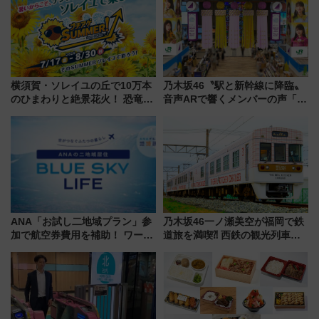
横須賀・ソレイユの丘で10万本
乃木坂46〝駅と新幹線に降臨〟
のひまわりと絶景花火！ 恐竜や
音声ARで響くメンバーの声「真
ドッグプールなど三浦半島の日
夏の全国ツアー2026」
帰りお出かけ最新情報（2026年
7月17日～開催）
ANA「お試し二地域プラン」参
乃木坂46一ノ瀬美空が福岡で鉄
加で航空券費用を補助！ ワーケ
道旅を満喫⁈ 西鉄の観光列車
ーションや週末移住に最適な自
「THE RAIL KITCHEN
治体は？ 2026年は対象のエリア
CHIKUGO」で巡る福岡･太宰
が拡大！
府･柳川の旅！YouTubeが公開
に