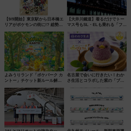
【9/9開始】東京駅から日本橋エ
【大井川鐵道】着るだけでトー
リアがポケモンの街に!? 総勢
マス号もSL・ELも乗れる「フリ
100匹以上が出現「レジェンド
ーきっぷTシャツ」8月6日より
リサーチ」本格謎解き・グッズ
受注販売
情報まとめ
よみうりランド「ポケパーク カ
名古屋で会いに行きたい！わか
ントー」チケット新ルール解
さ生活とコラボした紫の「ブル
説！購入制限の緩和と入場時の
ーベリーぴよりん」期間限定販
本人確認が11月スタート
売
JALとマリオットの強力タッ
北九州モノレール、新型車両導