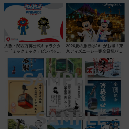
トクな1Dayパスで夏のプールと
フェア【2026年夏】
推し活を楽しもう！（2026年
8/1～31）
大阪・関西万博公式キャラクタ
2026夏の旅行はJALがお得！東
ー「ミャクミャク」ピンバッジ
京ディズニーシー完全貸切パー
新登場！関西の駅構内などで7月
ティー招待券が当たるキャンペ
中旬発売
ーン始まる 条件は「夏の国内
線に2回搭乗」