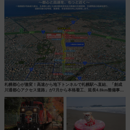
に開催決定
札幌都心が激変！高速から地下トンネルで札幌駅へ直結、「創成
川通都心アクセス道路」が7月から本格着工、延長4.8km整備事業
の全貌