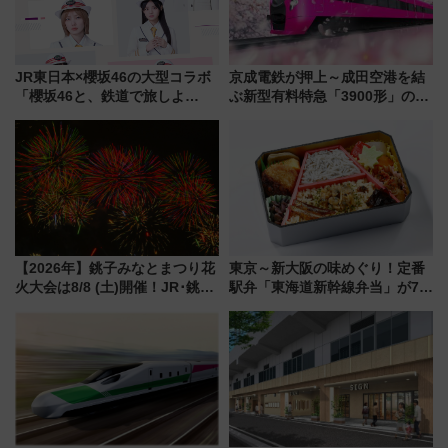
JR東日本×櫻坂46の大型コラボ
京成電鉄が押上～成田空港を結
「櫻坂46と、鉄道で旅しよ
ぶ新型有料特急「3900形」のコ
う。」が7月20日より始動！新
ンセプト・デザイン公開 愛称
潟・長野・庄内へ
募集も実施
【2026年】銚子みなとまつり花
東京～新大阪の味めぐり！定番
火大会は8/8 (土)開催！JR･銚子
駅弁「東海道新幹線弁当」が7月
電鉄の臨時列車やアクセス情
21日にリニューアル発売
報、利根川に咲く8,000発の大迫
力＆屋台を満喫