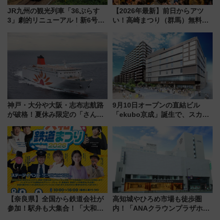
JR九州の観光列車「36ぷらす
【2026年最新】前日からアツ
3」劇的リニューアル！新6号車
い！高崎まつり（群馬）無料観
“1〜2名用グリーン個室”と曜日
覧エリアから初開催100人みこ
別 “プレミアムランチ”導入･ル
しまで
ートや価格など解説
神戸・大分や大阪・志布志航路
9月10日オープンの直結ビル
が破格！夏休み限定の「さんふ
「ekubo京成」誕生で、スカイ
らわあスペシャルセール」スタ
ライナーも停まる巨大ハブ駅・
ート 夕朝食ビュッフェ付きで
新鎌ヶ谷はどう変わる？ 全テナ
快適な船旅はいかが？
ント情報も公開！
【奈良県】全国から鉄道会社が
高知城やひろめ市場も徒歩圏
参加！駅弁も大集合！「大和鉄
内！「ANAクラウンプラザホテ
道まつり2026」が8月8日・9日
ル高知」が8月開業