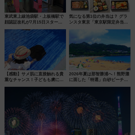
東武東上線池袋駅・上板橋駅で
気になる第1位の弁当は？ グラ
顔認証改札が7月15日スター
ンスタ東京「東京駅限定弁当
ト、手ぶらで乗車から買い物ま
2026 売上ランキング」
でシームレスに
【感動】サメ肌に直接触れる貴
2026年夏は那智勝浦へ！熊野灘
重なチャンス！子どもも虜にな
に面した「特選」白砂ビーチは
る鴨川シーワールド「エイとサ
必見 「第17回那智勝浦町花火大
メのタッチングプール」【夏休
会」は8月11日開催！
み限定企画】