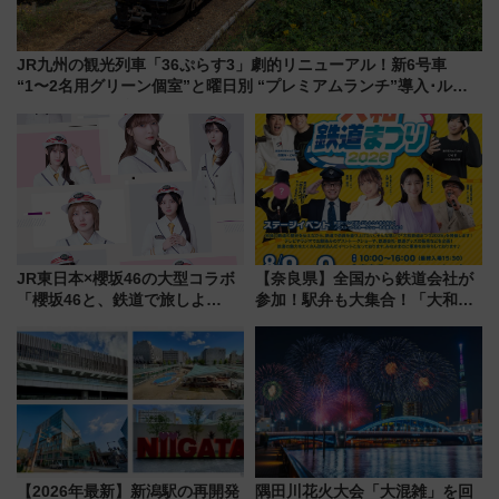
JR九州の観光列車「36ぷらす3」劇的リニューアル！新6号車
“1〜2名用グリーン個室”と曜日別 “プレミアムランチ”導入･ルー
トや価格など解説
JR東日本×櫻坂46の大型コラボ
【奈良県】全国から鉄道会社が
「櫻坂46と、鉄道で旅しよ
参加！駅弁も大集合！「大和鉄
う。」が7月20日より始動！新
道まつり2026」が8月8日・9日
潟・長野・庄内へ
に開催決定
【2026年最新】新潟駅の再開発
隅田川花火大会「大混雑」を回