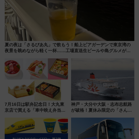
夏の夜は「さるびあ丸」で飲もう！船上ビアガーデンで東京湾の
夜景を眺めながら軽く一杯……工場直送生ビールや島グルメが美
味い
7月16日は駅弁記念日！大丸東
神戸・大分や大阪・志布志航路
京店で買える「車中映え弁当」
が破格！夏休み限定の「さんふ
フェア【2026年夏】
らわあスペシャルセール」スタ
ート 夕朝食ビュッフェ付きで
快適な船旅はいかが？