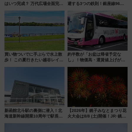
はいつ完成？ 万代広場全面完成
避する3つの鉄則！銀座線96本
から「にいがた2キロ」・古町再
増発･浅草線臨時ダイヤ･スカイ
開発、バスタ新潟構想まで徹底
ツリー駅の規制まとめ 7/25開催
解説！
（2026年）
買い物ついでに手ぶらで水上散
約半数が「お盆は帰省予定な
歩！ この夏行きたい越谷レイク
し」！物価高・運賃値上げが財
タウンの新たな水辺の憩いエリ
布を直撃、往復1万円以内なら帰
ア「LAKESIDE PARK」（埼玉
りたいけど……【WILLER お盆
県越谷市）
帰省動向調査】
新函館北斗駅の裏側に潜入！北
【2026年】銚子みなとまつり花
海道新幹線開業10周年で駅長
火大会は8/8 (土)開催！JR･銚子
室・地下通路など公開イベン
電鉄の臨時列車やアクセス情
ト 参加方法や体験内容を紹介
報、利根川に咲く8,000発の大迫