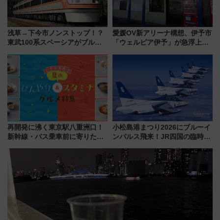
浅草→下今市ノンストップ！？
愛媛OV新アリーナ構想、伊予市
東武100系スペーシアがブルー
「ウェルピア伊予」が急浮上！
リボン賞35周年記念で「デビュ
サイボウズ青野社長の参加表明
ー当時の停車駅」を再現 運転
で探る鉄道アクセスの未来
時刻や特急券の買い方を紹介
再開発に沸く東京駅八重洲口！
小松島港まつり2026にブルーイ
新幹線・バス乗車前に寄りたい
ンパルス飛来！JR四国の臨時ダ
「ヤエチカ」2026年夏の「ひん
イヤや駐車場予約を徹底解説
やり＆スタミナグルメ」6選【新
店舗も！】