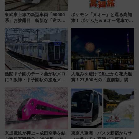
東武東上線の新型車両「90000
ポケモン「ヌオー」と巡る高知
系」お披露目 斬新な「逆スラ
旅！ ポケふた＆ヌオー電車で楽
ント式」の先頭形状と明るく開
しむ鉄道スタンプラリーで土佐
放的な車内空間に注目、デビュ
路の絶景と絶品グルメを満喫！
ーは9月
（7月18日スタート）
熱闘甲子園のテーマ曲が駅メロ
人混みを避けて船上から花火鑑
に？阪神・甲子園駅の接近メロ
賞！27,500円の「直前割」隅田
ディがVaundy「かげろう」×向
川花火クルーズはデパ地下グル
谷実アレンジの特別仕様へ、8月
メも持ち込みOK
5日始発から
京成電鉄が押上～成田空港を結
東京八重洲・バスタ新宿からサ