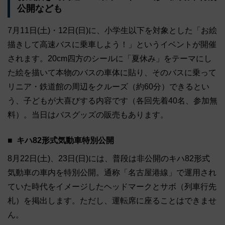
公開なども
7月11日(土)・12日(日)に、小学生以下を対象とした「お絵
描きして高速バスに乗車しよう！」というイベントが開催
されます。20cm四方のシールに「夏休み」をテーマにし
た絵を描いて本物のバスの車体に貼り、そのバスに乗って
リニア・鉄道館の周辺をクルーズ（約60分）できるとい
う、子どもが大喜びする内容です（各回先着40名、参加無
料）。当日はバスグッズの販売もあります。
キハ82形式気動車特別公開
8月22日(土)、23日(日)には、普段は非公開のキハ82形式
気動車の車内を特別公開。通称「名古屋港線」で運用され
ていた時代をイメージしたヘッドマークとサボ（列車行先
札）を掲出します。ただし、運転席に座ることはできませ
ん。