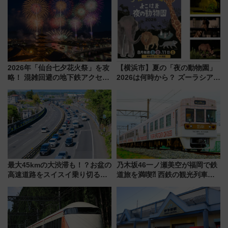
2026年「仙台七夕花火祭」を攻
【横浜市】夏の「夜の動物園」
略！ 混雑回避の地下鉄アクセス
2026は何時から？ ズーラシア・
からまだ買える有料席情報、花
野毛山・金沢の電車アクセスや
火前に楽しむ仙台観光ルートま
見どころ、限定イベントを徹底
で解説！
解説！
最大45kmの大渋滞も！？お盆の
乃木坂46一ノ瀬美空が福岡で鉄
高速道路をスイスイ乗り切る快
道旅を満喫⁈ 西鉄の観光列車
適ドライブ術
「THE RAIL KITCHEN
CHIKUGO」で巡る福岡･太宰
府･柳川の旅！YouTubeが公開
に