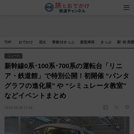
TOP
おでかけ
花火
青春18きっぷ
新型車両
きっぷ
駅･街 再
ニュース
新幹線0系･100系･700系の運転台「リニ
ア・鉄道館」で特別公開！初開催 “パンタ
グラフの進化展” や “シミュレータ教室”
などイベントまとめ
2026.06.08 12:06