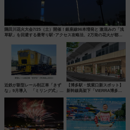
隅田川花火大会7/25（土）開催！銀座線96本増発と 激混みの「浅
草駅」を回避する最寄り駅･アクセス攻略法、2万発の花火が都心
の夜に！
近鉄が新型レール削正車「きず
【博多駅・筑紫口新スポット】
な」9月導入 「ミリング式」採
新幹線高架下「VIERRA博多テ
用でメンテナンス作業を効率
ラス」が9/18開業！九州初出店
化！安全性や乗り心地の向上に
など注目の全6店舗 「博多活憩
貢献するだけでなく、全線区で
通り」も一新
活躍するための仕組みも