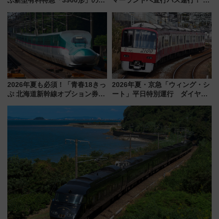
ぶ新型有料特急「3900形」のコ
マーランドへ直行バス運行！ お
ンセプト・デザイン公開 愛称
トクな1Dayパスで夏のプールと
募集も実施
推し活を楽しもう！（2026年
8/1～31）
2026年夏も必須！「青春18きっ
2026年夏・京急「ウィング・シ
ぷ 北海道新幹線オプション券」
ート」平日特別運行 ダイヤ・
自動改札対応ルールと途中下車
乗車方法を解説！2階建てバスや
の罠
三浦海岸を堪能できるお出かけ
プランもご紹介