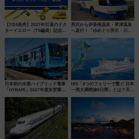
【7/24発売】2027年引退のドク
所沢から伊香保温泉・草津温泉
ターイエロー（T5編成）記念グ
へ直行！「ゆめぐり所沢・川越
ッズ7種が登場！ 新幹線車内放
号」で群馬の温泉旅をもっと気
送の目覚まし時計など通販・販
軽に 運行ダイヤ・運賃を解説
売店舗まとめ
日本初の水素ハイブリッド電車
HIS「4つのフェリーで繋ぐ 日本
「HYBARI」2027年度末営業運
一周大満喫旅8日間」とは？天橋
転へ 鉄道・発電・まちづくり
立・小樽・日光東照宮など全国
で水素利活用が加速
の絶景＆限定グルメを網羅！煩
雑な手続きも不要でお手軽に楽
しめるプランが登場