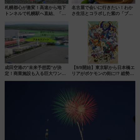
札幌都心が激変！高速から地下
名古屋で会いに行きたい！わか
トンネルで札幌駅へ直結、「創
さ生活とコラボした紫の「ブル
成川通都心アクセス道路」が7月
ーベリーぴよりん」期間限定販
から本格着工、延長4.8km整備
売
事業の全貌
成田空港の”未来予想図”が決
【9/9開始】東京駅から日本橋エ
定！商業施設も入る巨大ワンタ
リアがポケモンの街に!? 総勢
ーミナル、京成の高架新駅整備
100匹以上が出現「レジェンド
で新型特急が品川･羽田とを結
リサーチ」本格謎解き・グッズ
ぶ！ JR空港駅は2面3線化！
情報まとめ