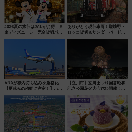
2026夏の旅行はJALがお得！東
ありがとう現行車両！嵯峨野ト
京ディズニーシー完全貸切パー
ロッコ貸切＆サンダーバードレ
ティー招待券が当たるキャンペ
ストランで語り合う秋の京都
ーン始まる 条件は「夏の国内
斉藤雪乃＆福原トシヒロと行
線に2回搭乗」
く！9月13日「京都の鉄道満喫
ツアー」開催
ANAが機内持ち込みを厳格化
【立川市】立川まつり国営昭和
【夏休みの移動に注意！】ハン
記念公園花火大会7/25開催！
ドバッグやPCケースも対象の
5000発の花火が夜を彩る 今年は
「身の回り品」新サイズ制限
混雑に要注意、その理由は
(40×30×20cm)おさらい