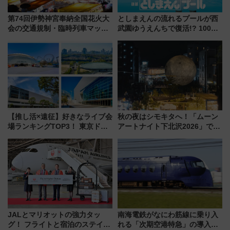
第74回伊勢神宮奉納全国花火大
としまえんの流れるプールが西
会の交通規制・臨時列車マッ
武園ゆうえんちで復活!? 100周
プ！JR東海・近鉄で快適にアク
年記念企画＆「春日のうん○スラ
セス
イダー」に注目 2026年夏は所
沢へ遊びに行こう
【推し活×遠征】好きなライブ会
秋の夜はシモキタへ！「ムーン
場ランキングTOP3！ 東京ドー
アートナイト下北沢2026」でイ
ムや大阪城ホールが選ばれる理
マーシブシアターやアート巡り
由と交通アクセス術、ライブ会
を満喫しよう
場に何を求める？
JALとマリオットの強力タッ
南海電鉄がなにわ筋線に乗り入
グ！ フライトと宿泊のステイタ
れる「次期空港特急」の導入を