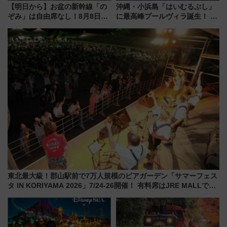
【明日から】お盆の新幹線「の
沖縄・小浜島「はいむるぶし」
ぞみ」は自由席なし！8月8日午
に最高峰プールヴィラ誕生！ 石
前はほぼ満席…でも数時間ズラ
垣島から船で向かう究極のご褒
せば空きが見つかることも 混
美旅「何もしない贅沢」を体験
雑避ける「空席」探しのコツ
してみない？
東北最大級！郡山駅前で7万人規模のビアガーデン「サマーフェス
タ IN KORIYAMA 2026」7/24-26開催！ 有料席はJRE MALLで予
約可能