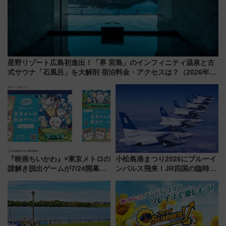
星野リゾート広島初進出！「界 宮島」のインフィニティ温泉と古
式サウナ「石風呂」を大解剖 宿泊料金・アクセスは？（2026年7
月23日開業）
『映画ちいかわ』×東京メトロの
小松島港まつり2026にブルーイ
謎解き脱出ゲームが7/24開幕！
ンパルス飛来！JR四国の臨時ダ
オリジナル24時間券の買い方と
イヤや駐車場予約を徹底解説
遊び方を解説！（7/10発売開
始）