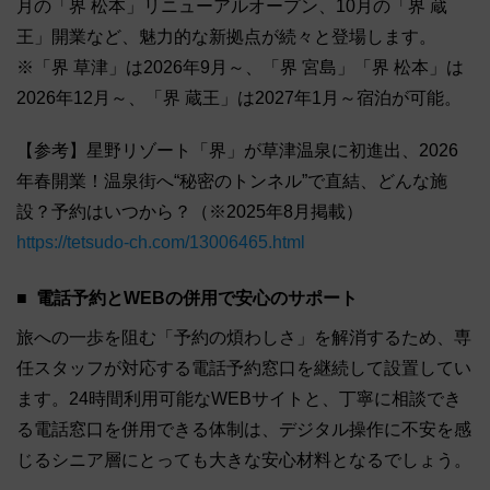
月の「界 松本」リニューアルオープン、10月の「界 蔵
王」開業など、魅力的な新拠点が続々と登場します。
※「界 草津」は2026年9月～、「界 宮島」「界 松本」は
2026年12月～、「界 蔵王」は2027年1月～宿泊が可能。
【参考】星野リゾート「界」が草津温泉に初進出、2026
年春開業！温泉街へ“秘密のトンネル”で直結、どんな施
設？予約はいつから？（※2025年8月掲載）
https://tetsudo-ch.com/13006465.html
電話予約とWEBの併用で安心のサポート
旅への一歩を阻む「予約の煩わしさ」を解消するため、専
任スタッフが対応する電話予約窓口を継続して設置してい
ます。24時間利用可能なWEBサイトと、丁寧に相談でき
る電話窓口を併用できる体制は、デジタル操作に不安を感
じるシニア層にとっても大きな安心材料となるでしょう。