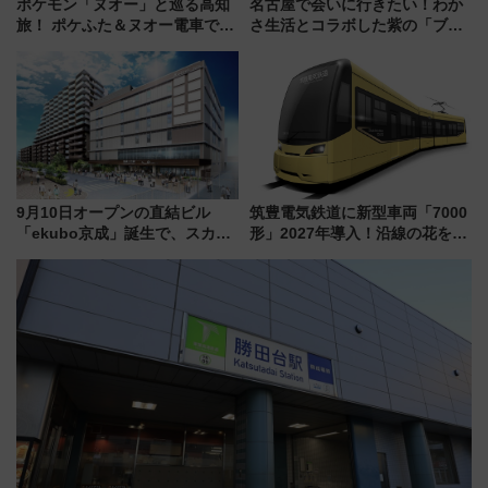
ポケモン「ヌオー」と巡る高知
名古屋で会いに行きたい！わか
旅！ ポケふた＆ヌオー電車で楽
さ生活とコラボした紫の「ブル
しむ鉄道スタンプラリーで土佐
ーベリーぴよりん」期間限定販
路の絶景と絶品グルメを満喫！
売
（7月18日スタート）
9月10日オープンの直結ビル
筑豊電気鉄道に新型車両「7000
「ekubo京成」誕生で、スカイ
形」2027年導入！沿線の花をイ
ライナーも停まる巨大ハブ駅・
メージしたイエローを採用 車
新鎌ヶ谷はどう変わる？ 全テナ
内は落ち着いたゆとりある空間
ント情報も公開！
に