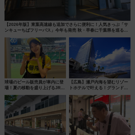
【2026年版】東葉高速線も追加でさらに便利に！人気きっぷ「サ
ンキューちばフリーパス」今年も発売 秋・早春に千葉県を巡るな
ら使い勝手・コスパ抜群
球場のビール販売員が車内に登
【広島】瀬戸内海を望むリゾー
場！夏の移動を盛り上げるJR九
トホテルで叶える！グランドプ
州「ビール新幹線」7月31日・8
リンスホテル広島のフォトウエ
月7日限定 ソフトバンクホーク
ディング＆カジュアルパーティ
スとコラボ
ープラン