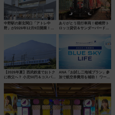
中野駅の新玄関口「アトレ中
ありがとう現行車両！嵯峨野ト
野」が2026年12月9日開業！新
ロッコ貸切＆サンダーバードレ
改札直結で屋上BBQも楽しめる
ストランで語り合う秋の京都
注目スポット
斉藤雪乃＆福原トシヒロと行
く！9月13日「京都の鉄道満喫
ツアー」開催
【2026年夏】西武鉄道でおトク
ANA「お試し二地域プラン」参
に秩父へ？ 小児50円＆コスパ最
加で航空券費用を補助！ ワーケ
強きっぷで「安・近・短」な家
ーションや週末移住に最適な自
族旅行！ 深夜の正丸トンネル探
治体は？ 2026年は対象のエリア
検や特急ラビューも
が拡大！