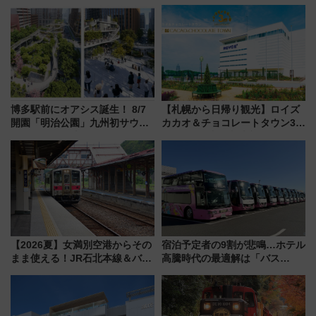
約可能
博多駅前にオアシス誕生！ 8/7
【札幌から日帰り観光】ロイズ
開園「明治公園」九州初サウナ
カカオ＆チョコレートタウン3周
TOTOPAや日本一のピザなど絶
年！ 9月は入場料半額やチョコ
品グルメ登場で駅前の過ごし方
詰め放題を開催、ロイズタウン
はどう変わる？
駅からのアクセスも
【2026夏】女満別空港からその
宿泊予定者の9割が悲鳴…ホテル
まま使える！JR石北本線＆バス
高騰時代の最適解は「バス
乗り放題「北見・網走周遊フリ
泊」!? WILLER最新調査で判明
ーパス」でおトクに道東観光
した、推し活遠征や観光時のリ
（8/3発売）
アルな懐事情