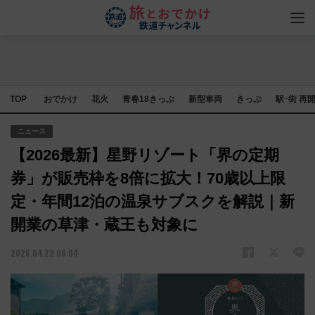
TOP
おでかけ
花火
青春18きっぷ
新型車両
きっぷ
駅･街 再
ニュース
【2026最新】星野リゾート「界の定期
券」が販売枠を8倍に拡大！70歳以上限
定・年間12泊の温泉サブスクを解説｜新
開業の草津・蔵王も対象に
2026.04.22 06:04