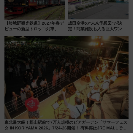
【嵯峨野観光鉄道】2027年春デ
成田空港の”未来予想図”が決
ビューの新型トロッコ列車、い
定！商業施設も入る巨大ワンタ
よいよ試運転開始へ！現行車両
ーミナル、京成の高架新駅整備
は2026年で引退
で新型特急が品川･羽田とを結
ぶ！ JR空港駅は2面3線化！
東北最大級！郡山駅前で7万人規模のビアガーデン「サマーフェス
タ IN KORIYAMA 2026」7/24-26開催！ 有料席はJRE MALLで予