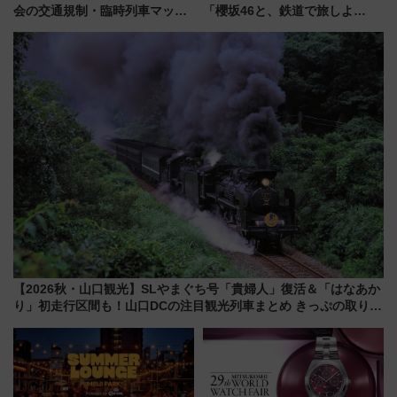
会の交通規制・臨時列車マッ
「櫻坂46と、鉄道で旅しよ
プ！JR東海・近鉄で快適にアク
う。」が7月20日より始動！新
セス
潟・長野・庄内へ
【2026秋・山口観光】SLやまぐち号「貴婦人」復活＆「はなあか
り」初走行区間も！山口DCの注目観光列車まとめ きっぷの取り方
は？