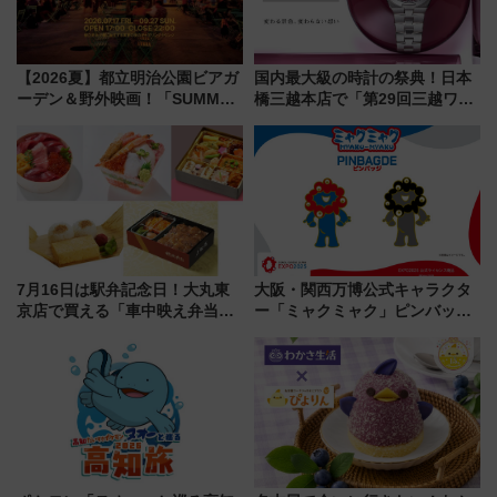
【2026夏】都立明治公園ビアガ
国内最大級の時計の祭典！日本
ーデン＆野外映画！「SUMMER
橋三越本店で「第29回三越ワー
LOUNGE」のアクセスと上映ス
ルドウォッチフェア」開幕
ケジュール 夜風とビール、映画
【2026年8月5日～25日】
を満喫！
7月16日は駅弁記念日！大丸東
大阪・関西万博公式キャラクタ
京店で買える「車中映え弁当」
ー「ミャクミャク」ピンバッジ
フェア【2026年夏】
新登場！関西の駅構内などで7月
中旬発売