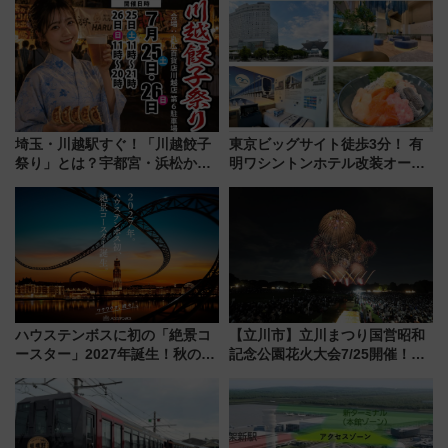
イタリアン”まで至福の滞在を解
三浦海岸を堪能できるお出かけ
説（2026年最新）
プランもご紹介
埼玉・川越駅すぐ！「川越餃子
東京ビッグサイト徒歩3分！ 有
祭り」とは？宇都宮・浜松から
明ワシントンホテル改装オープ
ご当地和牛まで全国の人気餃子
ン直前「ゆりかもめ運転台付き
を食べ比べ【7月25日・26日開
客室」や海鮮丼が人気の朝食ビ
催】
ュッフェを現地レポ
ハウステンボスに初の「絶景コ
【立川市】立川まつり国営昭和
ースター」2027年誕生！秋の
記念公園花火大会7/25開催！
「すんごいハロウィン」見どこ
5000発の花火が夜を彩る 今年は
ろも一挙紹介
混雑に要注意、その理由は