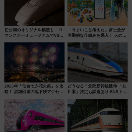
初公開のオリジナル模型も！ロ
「うまいこと考えた」富士急が
マンスカーミュージアムでVSE
画期的な仕組みを導入！ 人のか
の設計秘話に迫る企画展が7月
わりにスマホが並ぶ「分身く
15日スタート
ん」始動
2026年「仙台七夕花火祭」を攻
どうなる？北陸新幹線延伸 「桂
略！ 混雑回避の地下鉄アクセス
川案」決定も課題あり SNS上の
からまだ買える有料席情報、花
声は
火前に楽しむ仙台観光ルートま
で解説！