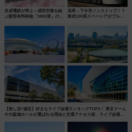
京成電鉄が押上～成田空港を結
浅草→下今市ノンストップ！？
ぶ新型有料特急「3900形」のコ
東武100系スペーシアがブルー
ンセプト・デザイン公開 愛称
リボン賞35周年記念で「デビュ
募集も実施
ー当時の停車駅」を再現 運転
時刻や特急券の買い方を紹介
【推し活×遠征】好きなライブ会場ランキングTOP3！ 東京ドーム
や大阪城ホールが選ばれる理由と交通アクセス術、ライブ会場に
何を求める？