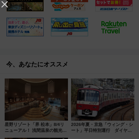
今、あなたにオススメ
星野リゾート「界 松本」8/4リ
2026年夏・京急「ウィング・シ
ニューアル！ 浅間温泉の観光ス
ート」平日特別運行 ダイヤ・
ポットから界ブランド初の“夕食
乗車方法を解説！2階建てバスや