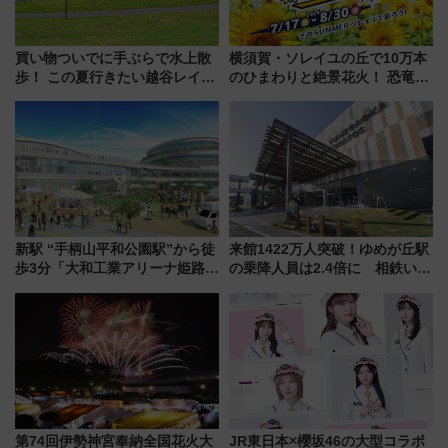
買い物ついでに手ぶらで水上散
横須賀・ソレイユの丘で10万本
歩！ この夏行きたい越谷レイク
のひまわりと絶景花火！ 恐竜や
タウンの新たな水辺の憩いエリ
ドッグプールなど三浦半島の日
ア「LAKESIDE PARK」（埼玉
帰りお出かけ最新情報（2026年
県越谷市）
7月17日～開催）
新駅 “手柄山平和公園駅”から徒
来館1422万人突破！ゆめが丘駅
歩3分「大和工業アリーナ姫路」
の乗降人員は2.4倍に 相鉄いず
10月開業！Novelbright公演 や
み野線「ゆめが丘ソラトス」2周
大相撲巡業など 豪華イベントと
年祭にそうにゃん＆DB.スター
アクセス
マンが登場
第74回伊勢神宮奉納全国花火大
JR東日本×櫻坂46の大型コラボ