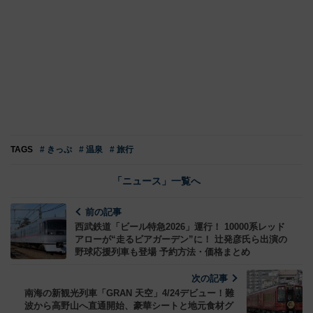
TAGS
# きっぷ
# 温泉
# 旅行
「ニュース」一覧へ
前の記事
西武鉄道「ビール特急2026」運行！ 10000系レッド
アローが“走るビアガーデン”に！ 辻発彦氏ら出演の
野球応援列車も登場 予約方法・価格まとめ
次の記事
南海の新観光列車「GRAN 天空」4/24デビュー！難
波から高野山へ直通開始、豪華シートと地元食材グ