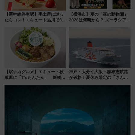
【新幹線停車駅】手土産に迷っ
【横浜市】夏の「夜の動物園」
たらコレ！エキュート品川で3年
2026は何時から？ ズーラシア・
連続売上1位を獲得した定番手土
野毛山・金沢の電車アクセスや
産スイーツとは？
見どころ、限定イベントを徹底
解説！
【駅ナカグルメ】エキュート秋
神戸・大分や大阪・志布志航路
葉原に「T’sたんたん」 新橋に
が破格！夏休み限定の「さんふ
551蓬莱のDNAを継ぐ「東京豚
らわあスペシャルセール」スタ
饅」、オムライス専門店「肉と
ート 夕朝食ビュッフェ付きで
たまご」新グルメ続々登場！
快適な船旅はいかが？
【2026年8月】