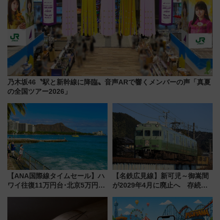
乃木坂46〝駅と新幹線に降臨〟音声ARで響くメンバーの声「真夏
の全国ツアー2026」
【ANA国際線タイムセール】ハ
【名鉄広見線】新可児～御嵩間
ワイ往復11万円台･北京5万円台
が2029年4月に廃止へ 存続協
～、憧れのビジネスクラスも！
議終了で100年の歴史に幕
来春のGW旅行まで狙える激ア
ツ路線まとめ（8/10まで）