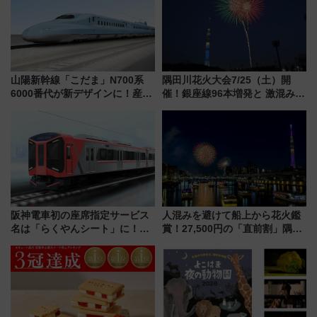
山陽新幹線「こだま」N700系
隅田川花火大会7/25（土）開
6000番代が新デザインに！産学
催！銀座線96本増発と 激混みの
連携で描く瀬戸内の波模様 運
「浅草駅」を回避する最寄り駅･
用は今冬から
アクセス攻略法、2万発の花火が
都心の夜に！
阪神電車初の座席指定サービス
人混みを避けて船上から花火鑑
名は「らくやんシート」に！新
賞！27,500円の「直前割」隅田
型3000系で大阪梅田～山陽姫路
川花火クルーズはデパ地下グル
を快適移動
メも持ち込みOK