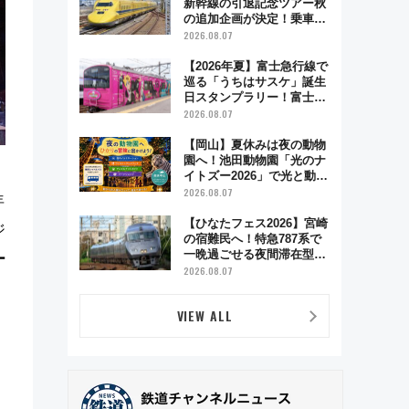
新幹線の引退記念ツアー秋
の追加企画が決定！乗車体
験やグッズ・ホテル情報ま
2026.08.07
とめ
【2026年夏】富士急行線で
巡る「うちはサスケ」誕生
日スタンプラリー！富士急
ハイランド限定グルメ＆グ
2026.08.07
ッズ徹底ガイド
【岡山】夏休みは夜の動物
園へ！池田動物園「光のナ
イトズー2026」で光と動物
が彩る特別な夜
2026.08.07
年
【ひなたフェス2026】宮崎
ジ
の宿難民へ！特急787系で
一晩過ごせる夜間滞在型イ
ー
ベント「スワローおひさ
2026.08.07
ま」が救世主に？
VIEW ALL