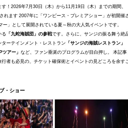
！2026年7月30日（木）から11月19日（木）までの期間、
催されます
2007年に「ワンピース・プレミアショー」が初開催
サマー」として展開されている夏～秋の大人気イベントです。
いる
「九蛇海賊団」の参戦
です。さらに、サンジの振る舞う絶
ンターテインメント・レストラン
「サンジの海賊レストラン」
IPツアー」
など、ファン垂涎のプログラムが目白押し。 本記事
旅行者も必見の、チケット確保術とイベントの見どころを余す
ブ・ショー