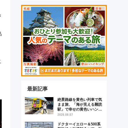
さ
品
こ
最新記事
絶景路線を黄色い列車で気
まま旅、「海が見える難読
駅」で幸せの黄色いハンカ
チに願いを 「新・鉄道ひ
2026.08.07
とり旅」279回目の舞台は
「島原鉄道」
ドクターイエロー＆500系