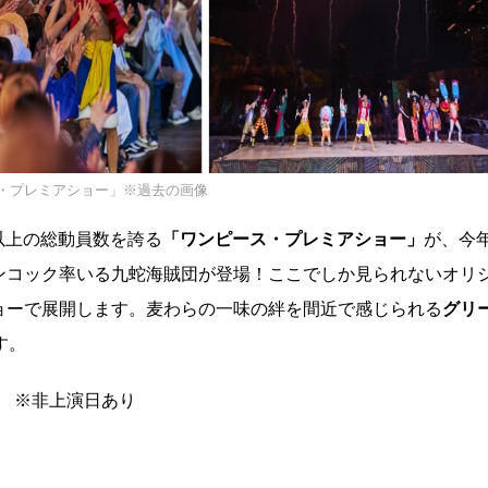
・プレミアショー」※過去の画像
人以上の総動員数を誇る
「ワンピース・プレミアショー」
が、今
ンコック率いる九蛇海賊団が登場！ここでしか見られないオリ
ョーで展開します。麦わらの一味の絆を間近で感じられる
グリ
す。
(木) ※非上演日あり