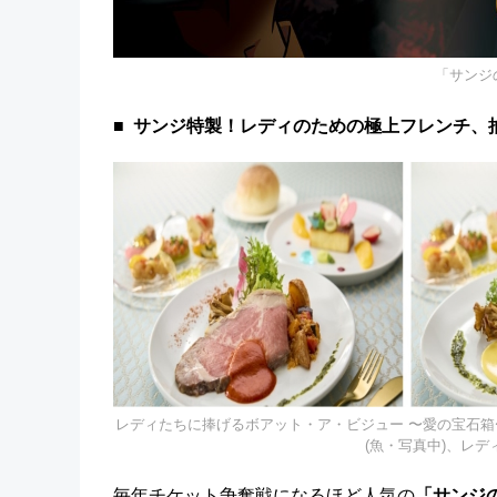
「サンジ
サンジ特製！レディのための極上フレンチ、抽
レディたちに捧げるボアット・ア・ビジュー 〜愛の宝石箱
(魚・写真中)、レ
毎年チケット争奪戦になるほど人気の
「サンジ