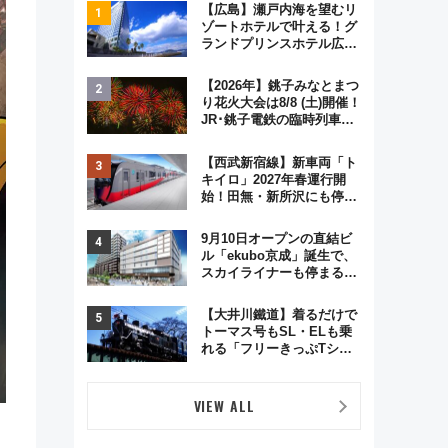
【広島】瀬戸内海を望むリ
ゾートホテルで叶える！グ
ランドプリンスホテル広島
のフォトウエディング＆カ
ジュアルパーティープラン
【2026年】銚子みなとまつ
り花火大会は8/8 (土)開催！
JR･銚子電鉄の臨時列車や
アクセス情報、利根川に咲
く8,000発の大迫力＆屋台
【西武新宿線】新車両「ト
を満喫
キイロ」2027年春運行開
始！田無・新所沢にも停
車 2028年春には「第2
弾」も
9月10日オープンの直結ビ
ル「ekubo京成」誕生で、
スカイライナーも停まる巨
大ハブ駅・新鎌ヶ谷はどう
変わる？ 全テナント情報も
【大井川鐵道】着るだけで
公開！
トーマス号もSL・ELも乗
れる「フリーきっぷTシャ
ツ」8月6日より受注販売
VIEW ALL