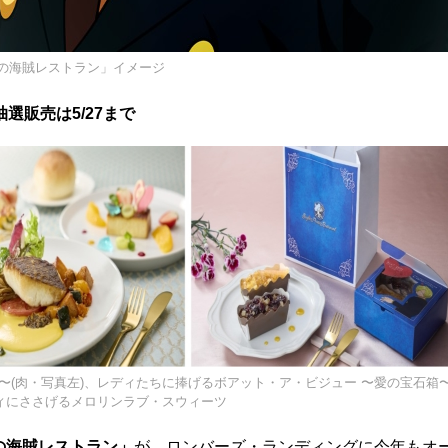
の海賊レストラン」イメージ
選販売は5/27まで
〜(肉・写真左)、レディたちに捧げるボアット・ア・ビジュー 〜愛の宝石箱
ディにささげるメロリンラブ・スウィーツ
の海賊レストラン」
が、ロンバーズ・ランディングに今年もオ