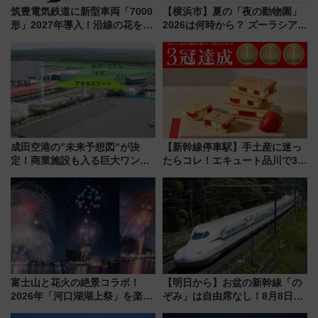
筑豊電気鉄道に新型車両「7000
【横浜市】夏の「夜の動物園」
形」2027年導入！沿線の花をイ
2026は何時から？ ズーラシア・
メージしたイエローを採用 車
野毛山・金沢の電車アクセスや
内は落ち着いたゆとりある空間
見どころ、限定イベントを徹底
に
解説！
成田空港の”未来予想図”が決
【新幹線停車駅】手土産に迷っ
定！商業施設も入る巨大ワンタ
たらコレ！エキュート品川で3年
ーミナル、京成の高架新駅整備
連続売上1位を獲得した定番手土
で新型特急が品川･羽田とを結
産スイーツとは？
ぶ！ JR空港駅は2面3線化！
富士山と花火の絶景コラボ！
【明日から】お盆の新幹線「の
2026年「河口湖湖上祭」を楽し
ぞみ」は自由席なし！8月8日午
む完全ガイド＆鉄道アクセスの
前はほぼ満席…でも数時間ズラ