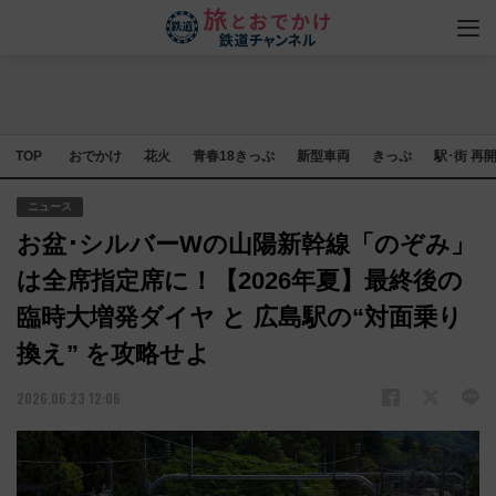
TOP
おでかけ
花火
青春18きっぷ
新型車両
きっぷ
駅･街 再
ニュース
お盆･シルバーWの山陽新幹線「のぞみ」
は全席指定席に！【2026年夏】最終後の
臨時大増発ダイヤ と 広島駅の“対面乗り
換え” を攻略せよ
2026.06.23 12:06