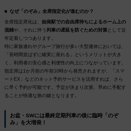
なぜ「のぞみ」全席指定化が進むのか？
全席指定席化は、
始発駅での自由席待ちによるホーム上の
混雑
や、それに伴う
列車の遅延を防ぐための対策
として近
年定着しつつあります。
特に家族連れやグループ旅行が多い大型連休においては、
「長時間並ばずに確実に座れる」というメリットが大き
く、利用者の安心感と利便性の向上につながっています。
指定席は1か月前の午前10時から発売されますが、「スマ
ートEX」などのネット予約サービスを活用すれば、さら
に早く予約が可能です。予定が決まり次第、早めに手配す
ることが快適な旅の鍵となります。
お盆・SWには最終定期列車の後に臨時「のぞ
み」を大増発！