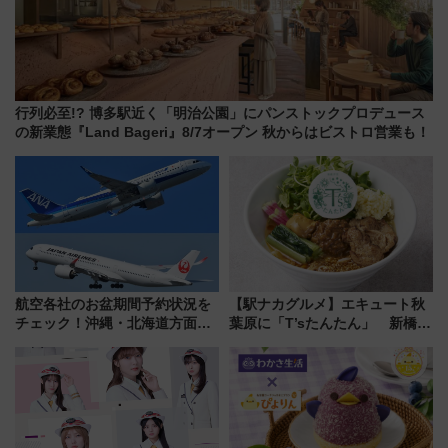
行列必至!? 博多駅近く「明治公園」にパンストックプロデュース
の新業態『Land Bageri』8/7オープン 秋からはビストロ営業も！
航空各社のお盆期間予約状況を
【駅ナカグルメ】エキュート秋
チェック！沖縄・北海道方面は
葉原に「T’sたんたん」 新橋に
予約急増中、いまから狙うべき
551蓬莱のDNAを継ぐ「東京豚
日は？
饅」、オムライス専門店「肉と
たまご」新グルメ続々登場！
【2026年8月】