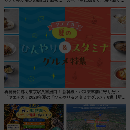
リアがポケモンの街に!? 総勢
入へ 「空に始まり、海へ続く」
100匹以上が出現「レジェンド
白山比咩神社をモチーフにした
リサーチ」本格謎解き・グッズ
神秘的なデザイン
情報まとめ
再開発に沸く東京駅八重洲口！ 新幹線・バス乗車前に寄りたい
「ヤエチカ」2026年夏の「ひんやり＆スタミナグルメ」6選【新店
舗も！】