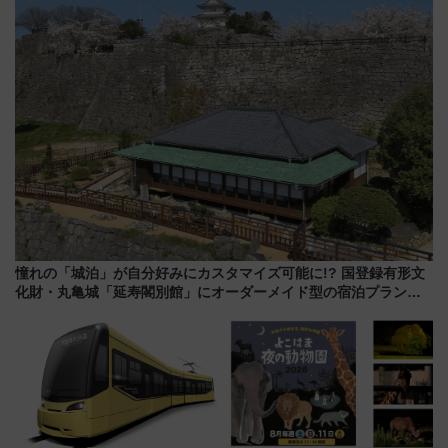
検や特急ラビューも
憧れの「城泊」が自分好みにカスタマイズ可能に!? 国登録有形文
化財・丸亀城「延寿閣別館」にオーダーメイド型の宿泊プランが
誕生！