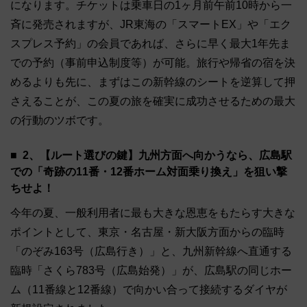
になります。チケットは乗車日の1ヶ月前午前10時から一
斉に発売されますが、JR東海の「スマートEX」や「エク
スプレス予約」の会員であれば、さらに早く最大1年先ま
での予約（事前申込制度等）が可能。旅行や帰省の宿を決
めるよりも先に、まずはこの新幹線のシートを逆算して押
さえることが、この夏の旅を確実に成功させるための最大
の行動のツボです。
2、【ルート選びの鍵】九州方面へ向かうなら、広島駅
での「奇跡の11番・12番ホーム対面乗り換え」を狙い撃
ちせよ！
今年の夏、一般利用者に最も大きな恩恵をもたらす大きな
ポイントとして、東京・名古屋・新大阪方面からの臨時
「のぞみ163号（広島行き）」と、九州新幹線へ直通する
臨時「さくら783号（広島始発）」が、広島駅の同じホー
ム（11番線と12番線）で向かい合って接続するダイヤが