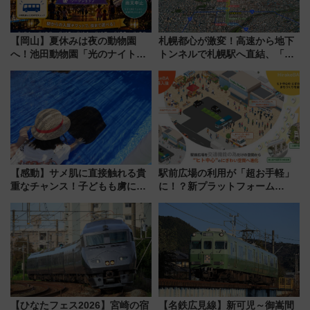
【岡山】夏休みは夜の動物園
札幌都心が激変！高速から地下
へ！池田動物園「光のナイトズ
トンネルで札幌駅へ直結、「創
ー2026」で光と動物が彩る特別
成川通都心アクセス道路」が7月
な夜
から本格着工、延長4.8km整備
事業の全貌
【感動】サメ肌に直接触れる貴
駅前広場の利用が「超お手軽」
重なチャンス！子どもも虜にな
に！？新プラットフォーム
る鴨川シーワールド「エイとサ
「HirakeBA」8月3日始動、ス
メのタッチングプール」【夏休
マホで簡単申請 物販や演奏会な
み限定企画】
どに【JR東日本】
【ひなたフェス2026】宮崎の宿
【名鉄広見線】新可児～御嵩間