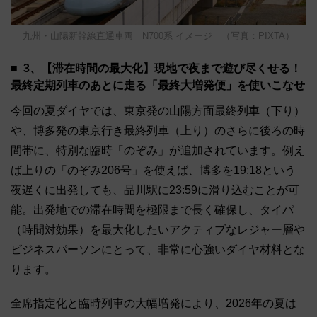
九州・山陽新幹線直通車両 N700系 イメージ （写真：PIXTA）
3、【滞在時間の最大化】現地で夜まで遊び尽くせる！
最終定期列車のあとに走る「最終大増発便」を使いこなせ
今回の夏ダイヤでは、東京発の山陽方面最終列車（下り）
や、博多発の東京行き最終列車（上り）のさらに後ろの時
間帯に、特別な臨時「のぞみ」が追加されています。例え
ば上りの「のぞみ206号」を使えば、博多を19:18という
夜遅くに出発しても、品川駅に23:59に滑り込むことが可
能。出発地での滞在時間を極限まで長く確保し、タイパ
（時間対効果）を最大化したいアクティブなレジャー層や
ビジネスパーソンにとって、非常に心強いダイヤ材料とな
ります。
全席指定化と臨時列車の大幅増発により、2026年の夏は