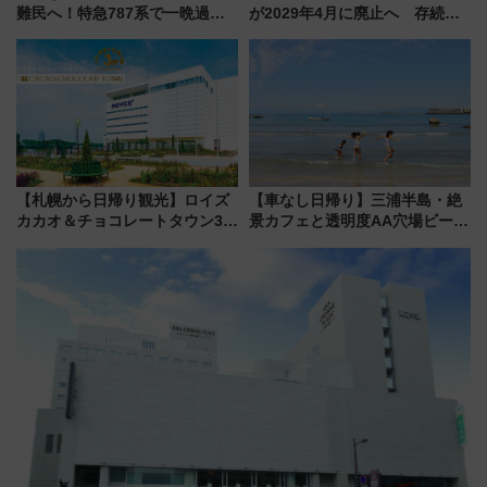
難民へ！特急787系で一晩過ご
が2029年4月に廃止へ 存続協
せる夜間滞在型イベント「スワ
議終了で100年の歴史に幕
ローおひさま」が救世主に？
【札幌から日帰り観光】ロイズ
【車なし日帰り】三浦半島・絶
カカオ＆チョコレートタウン3周
景カフェと透明度AA穴場ビーチ
年！ 9月は入場料半額やチョコ
を巡る！ おトクな電車きっぷ活
詰め放題を開催、ロイズタウン
用してストレスフリー旅へ行こ
駅からのアクセスも
う！