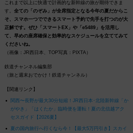
これまで以上に快適で計画的な新幹線の旅が期待できま
す。
全ての「のぞみ」が全席指定となる今年の夏だからこ
そ、スマホ一つでできるスマート予約で先手を打つのが大
正解です
。ぜひ「スマートEX」や「e5489」を活用し
て、早めの座席確保と効率的なスケジュールを立ててみて
くださいね。
（画像：JR西日本、TOP写真：PIXTA）
鉄道チャンネル編集部
（旅と週末おでかけ！鉄道チャンネル）
【関連リンク】
関西〜長野が最大30分短縮！JR西日本･北陸新幹線「か
がやき」「はくたか」臨時便を運転！夏の北信越アク
セスガイド【2026夏】
夏の国内旅行へ行くなら今！【最大5万円引き】スカイ