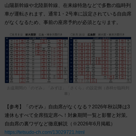
山陽新幹線や北陸新幹線、在来線特急などで多数の臨時列
車が運転されます。通常1・2号車に設定されている自由席
がなくなるため、事前の座席予約が必須となります。
お盆期間の「のぞみ」「みずほ」「さくら」の設定例（赤枠が臨時列
車）
【参考】「のぞみ」自由席がなくなる？2026年秋以降は3
連休もすべて全席指定席へ！対象期間一覧と影響と対策,
自由席の裏ワザなど徹底解説（※2026年6月掲載）
https://tetsudo-ch.com/13029721.html