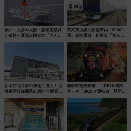
神戸・大分や大阪・志布志航路
東武東上線の新型車両「90000
が破格！夏休み限定の「さんふ
系」お披露目 斬新な「逆スラ
らわあスペシャルセール」スタ
ント式」の先頭形状と明るく開
ート 夕朝食ビュッフェ付きで
放的な車内空間に注目、デビュ
快適な船旅はいかが？
ーは9月
新函館北斗駅の裏側に潜入！北
嵯峨野観光鉄道、「DE10 機関
海道新幹線開業10周年で駅長
車」や「SK200 運転台」見学ツ
室・地下通路など公開イベン
アーを開催！ ラストランイベン
ト 参加方法や体験内容を紹介
トの一環で激レア体験できちゃ
うかも 参加方法やスケジュール
をご紹介