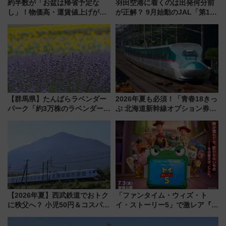
約半数が「お盆は帰省予定な
羽田空港に着くのは出発何分前
し」！物価高・運賃値上げが財
が正解？ 9月始動のJAL「第1タ
布を直撃、往復1万円以内なら帰
ーミナル北側サテライト」は徒
りたいけど……【WILLER お盆
歩1キロ超え！ 知っておきたい
帰省動向調査】
変更点まとめ
【群馬県】たんばらラベンダー
2026年夏も必須！「青春18きっ
パーク「約3万株のラベンダー」
ぷ 北海道新幹線オプション券」
が見頃！新幹線＆無料送迎バス
自動改札対応ルールと途中下車
で都心から約1時間半で夏の絶景
の罠
を！
【2026年夏】西武鉄道でおトク
「ファンタイム・ウィズ・ト
に秩父へ？ 小児50円＆コスパ最
イ・ストーリー5」で激レア『ロ
強きっぷで「安・近・短」な家
ルカナ』カードをゲット！最新
族旅行！ 深夜の正丸トンネル探
デコレーションも徹底解説