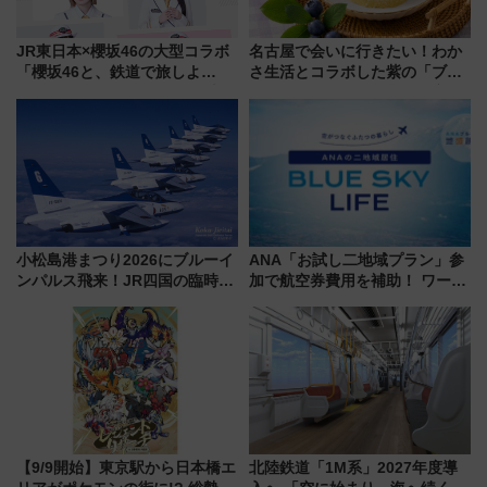
JR東日本×櫻坂46の大型コラボ
名古屋で会いに行きたい！わか
「櫻坂46と、鉄道で旅しよ
さ生活とコラボした紫の「ブル
う。」が7月20日より始動！新
ーベリーぴよりん」期間限定販
潟・長野・庄内へ
売
小松島港まつり2026にブルーイ
ANA「お試し二地域プラン」参
ンパルス飛来！JR四国の臨時ダ
加で航空券費用を補助！ ワーケ
イヤや駐車場予約を徹底解説
ーションや週末移住に最適な自
治体は？ 2026年は対象のエリア
が拡大！
【9/9開始】東京駅から日本橋エ
北陸鉄道「1M系」2027年度導