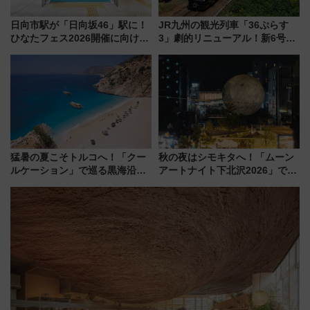
日向市駅が「日向坂46」駅に！
JR九州の観光列車「36ぷらす
ひなたフェス2026開催に向けJR
3」劇的リニューアル！新6号車
九州が記念きっぷや臨時列車で
“1〜2名用グリーン個室”と曜日
全力応援 夜行列車「ドリーム
別 “プレミアムランチ”導入･ル
おひさま号」も走る
ートや価格など解説
猛暑の夏こそトルコへ！「クー
秋の夜はシモキタへ！「ムーン
ルケーション」で巡る黒海沿岸
アートナイト下北沢2026」でイ
やエーゲ海の避暑リゾート 関
マーシブシアターやアート巡り
連検索数が前年比237％増、ナ
を満喫しよう
ショジオも認める『2026年に訪
れるべき世界の旅先』