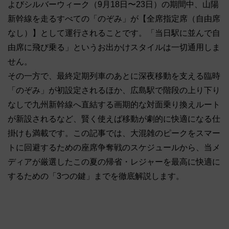
よびシルバーウィーク（9月18日〜23日）の期間中、山陽
新幹線を走るすべての「のぞみ」が【全席指定席（自由席
なし）】として運行されることです。「当日駅に並んで自
由席に飛び乗る」というお出かけスタイルは一切通用しま
せん。
その一方で、最終定期列車のあとに深夜移動を支える臨時
「のぞみ」が初設定されるほか、広島駅で階段の上り下り
なしで九州新幹線へ直結する画期的な対面乗り換えルート
が新設されるなど、賢く使えば移動が劇的に快適になる仕
掛けも満載です。この記事では、大混雑のピークをスマー
トに回避するための座席争奪戦のスケジュールから、当メ
ディアが厳選したこの夏の帰省・レジャーを最高に快適に
するための「3つの鍵」までを徹底解説します。