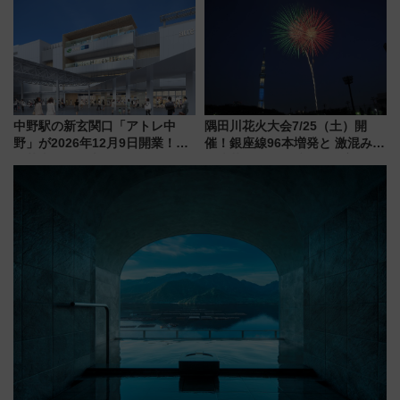
ススメ
せば空きが見つかることも 混
雑避ける「空席」探しのコツ
中野駅の新玄関口「アトレ中
隅田川花火大会7/25（土）開
野」が2026年12月9日開業！新
催！銀座線96本増発と 激混みの
改札直結で屋上BBQも楽しめる
「浅草駅」を回避する最寄り駅･
注目スポット
アクセス攻略法、2万発の花火が
都心の夜に！