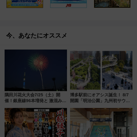
今、あなたにオススメ
隅田川花火大会7/25（土）開
博多駅前にオアシス誕生！ 8/7
催！銀座線96本増発と 激混みの
開園「明治公園」九州初サウナ
「浅草駅」を回避する最寄り駅･
TOTOPAや日本一のピザなど絶
アクセス攻略法、2万発の花火が
品グルメ登場で駅前の過ごし方
都心の夜に！
はどう変わる？