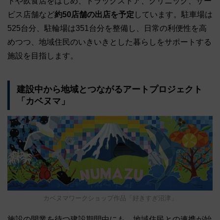
トや飲食店をはじめ、ドラッグストア、クリニック、サー
ビス店舗など
約50店舗の出店を予定
しています。駐車場は
525台分、駐輪場は351台分を整備し、日常の利便性を高
めつつ、地域住民のいきいきとした暮らしをサポートする
施設を目指します。
建設中から地域とつながるアートプロジェクト
「カベヌマ」
カベヌマワークショップ作品「好きすぎ沼津」
施設の開業を待つ建設期間中にも、地域住民との連携が始