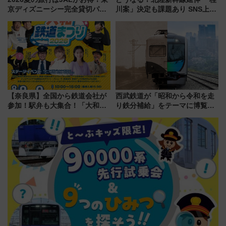
京ディズニーシー完全貸切パー
川案」決定も課題あり SNS上の
ティー招待券が当たるキャンペ
声は
ーン始まる 条件は「夏の国内
線に2回搭乗」
【奈良県】全国から鉄道会社が
西武鉄道が「昭和から令和を走
参加！駅弁も大集合！「大和鉄
り鉄分補給」をテーマに博覧会
道まつり2026」が8月8日・9日
を実施！くすのきホールで8月
に開催決定
14日から 新車両「トキイロ」体
験ブースも アクセスや申込方法
を解説