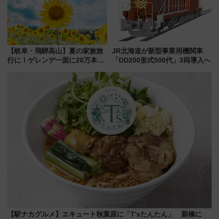
【岐阜・飛騨高山】夏の家族旅
JR北海道が新型事業用機関車
行に！ゲレンデ一面に20万本の
「DD200形式500代」3両導入へ
ひまわりが咲き誇る「アルコピ
アひまわり園」開園
【駅ナカグルメ】エキュート秋葉原に「T’sたんたん」 新橋に