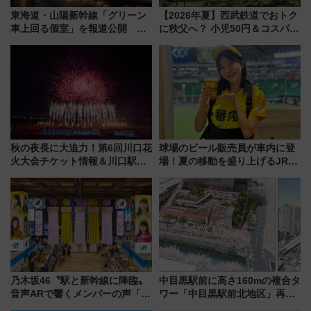
東海道・山陽新幹線「グリーン
【2026年夏】西武鉄道でおトク
車上回る個室」を報道公開 プ
に秩父へ？ 小児50円＆コスパ最
ライベート感備えた上質な空間
強きっぷで「安・近・短」な家
族旅行！ 深夜の正丸トンネル探
検や特急ラビューも
秋の夜長に大迫力！第6回川口花
球場のビール販売員が車内に登
火大会チケット情報＆川口駅か
場！夏の移動を盛り上げるJR九
らのアクセスガイド
州「ビール新幹線」7月31日・8
月7日限定 ソフトバンクホーク
スとコラボ
乃木坂46〝駅と新幹線に降臨〟
中目黒駅前に高さ160mの複合タ
音声ARで響くメンバーの声「真
ワー「中目黒駅前北地区」再開
夏の全国ツアー2026」
発の全貌