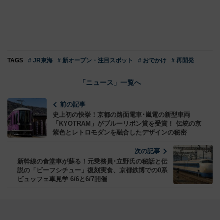
TAGS
# JR東海
# 新オープン・注目スポット
# おでかけ
# 再開発
「ニュース」一覧へ
前の記事
史上初の快挙！京都の路面電車･嵐電の新型車両
「KYOTRAM」がブルーリボン賞を受賞！ 伝統の京
紫色とレトロモダンを融合したデザインの秘密
次の記事
新幹線の食堂車が蘇る！元乗務員･立野氏の秘話と伝
説の「ビーフシチュー」復刻実食、京都鉄博での0系
ビュッフェ車見学 6/6と6/7開催