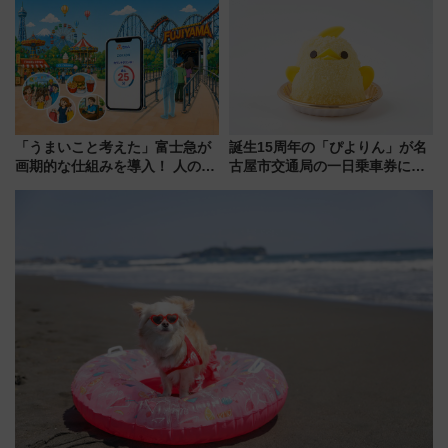
「うまいこと考えた」富士急が
誕生15周年の「ぴよりん」が名
画期的な仕組みを導入！ 人のか
古屋市交通局の一日乗車券に！
わりにスマホが並ぶ「分身く
東山線では貸切電車も登場【限
ん」始動
定1万5000枚】