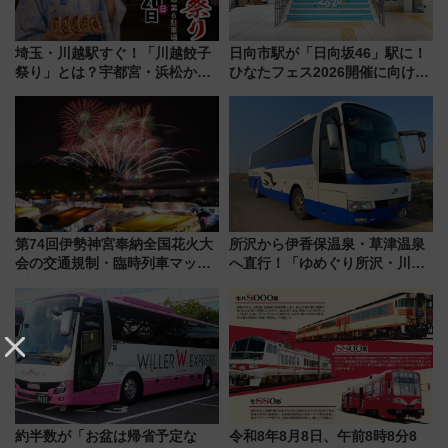
埼玉・川越駅すぐ！「川越餃子
日向市駅が「日向坂46」駅に！
祭り」とは？宇都宮・浜松から
ひなたフェス2026開催に向けJR
ご当地和牛まで全国の人気餃子
九州が記念きっぷや臨時列車で
を食べ比べ【7月25日・26日開
全力応援 夜行列車「ドリーム
催】
おひさま号」も走る
第74回伊勢神宮奉納全国花火大
所沢から伊香保温泉・草津温泉
会の交通規制・臨時列車マッ
へ直行！「ゆめぐり所沢・川越
プ！JR東海・近鉄で快適にアク
号」で群馬の温泉旅をもっと気
セス
軽に 運行ダイヤ・運賃を解説
約半数が「お盆は帰省予定な
令和8年8月8日、午前8時8分8