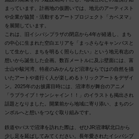
まっています。計画地の仮囲いでは、地元のアーティスト
や企業が協賛・活動するアートプロジェクト「カベヌマ」
を展開しています。
これは、旧イシバシプラザの閉店から4年が経過し、まち
の中心に生まれた空白エリアを「まっさらなキャンバスと
して生かし、まちを明るく照らしたい」という地元有志の
想いから誕生した企画。数百メートルに及ぶ壁面には、富
士山や駿河湾、特産のみかんなど沼津ならではの自然を描
いたアートや道行く人が楽しめるトリックアートをデザイ
ン。2025年のお披露目時には、沼津市が舞台のアニメ
「ラブライブ！サンシャイン！！」のイラストも掲出され
話題となりました。開業前から地域に寄り添い、まちのシ
ンボルへと想いをつなぐ取り組みです。
鉄道やバスで沼津を訪れた際は、ぜひJR沼津駅北口から
少し足を延ばしてみてください。長年愛されたイシバシプ