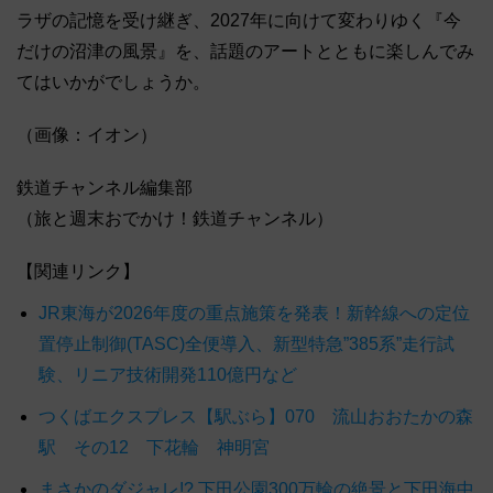
ラザの記憶を受け継ぎ、2027年に向けて変わりゆく『今
だけの沼津の風景』を、話題のアートとともに楽しんでみ
てはいかがでしょうか。
（画像：イオン）
鉄道チャンネル編集部
（旅と週末おでかけ！鉄道チャンネル）
【関連リンク】
JR東海が2026年度の重点施策を発表！新幹線への定位
置停止制御(TASC)全便導入、新型特急”385系”走行試
験、リニア技術開発110億円など
つくばエクスプレス【駅ぶら】070 流山おおたかの森
駅 その12 下花輪 神明宮
まさかのダジャレ!? 下田公園300万輪の絶景と下田海中