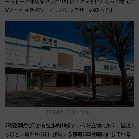
ーカドー沼津店を中心に40年以上の長きにわたって地元に
愛された商業施設「イシバシプラザ」の跡地です。
JR沼津駅（画像：Pixta）
JR沼津駅北口から徒歩約10分
という好立地に加え、国道1
号線と国道246号線に接続する
県道162号線に面している