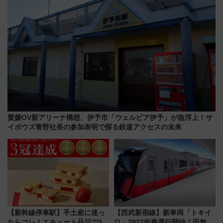
愛媛OV新アリーナ構想、伊予市「ウェルピア伊予」が急浮上！サ
イボウズ青野社長の参加表明で探る鉄道アクセスの未来
【新幹線停車駅】手土産に迷っ
【西武新宿線】新車両「トキイ
たらコレ！エキュート品川で3年
ロ」2027年春運行開始！田無・