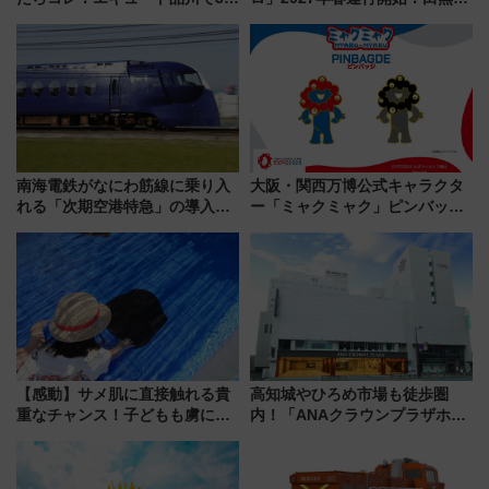
連続売上1位を獲得した定番手土
新所沢にも停車 2028年春には
産スイーツとは？
「第2弾」も
南海電鉄がなにわ筋線に乗り入
大阪・関西万博公式キャラクタ
れる「次期空港特急」の導入を
ー「ミャクミャク」ピンバッジ
決定！ピニンファリーナによる
新登場！関西の駅構内などで7月
日本初の鉄道デザイン
中旬発売
【感動】サメ肌に直接触れる貴
高知城やひろめ市場も徒歩圏
重なチャンス！子どもも虜にな
内！「ANAクラウンプラザホテ
る鴨川シーワールド「エイとサ
ル高知」が8月開業
メのタッチングプール」【夏休
み限定企画】