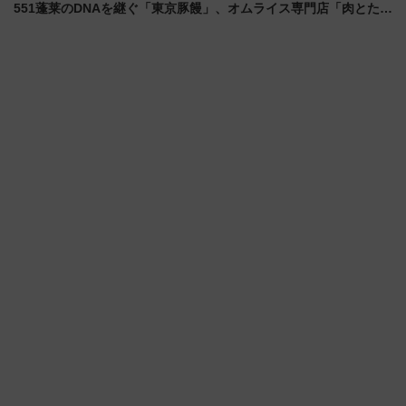
551蓬莱のDNAを継ぐ「東京豚饅」、オムライス専門店「肉とたま
ご」新グルメ続々登場！【2026年8月】