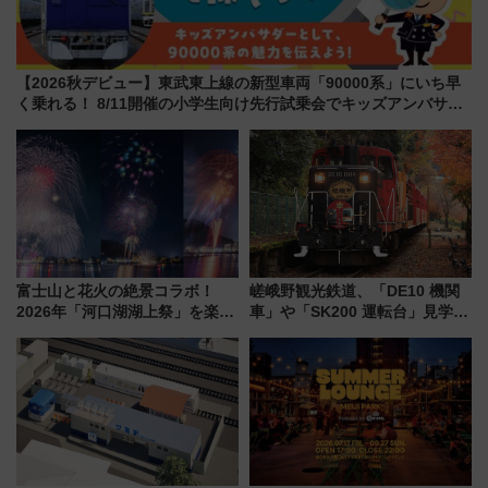
【2026秋デビュー】東武東上線の新型車両「90000系」にいち早
く乗れる！ 8/11開催の小学生向け先行試乗会でキッズアンバサダ
ーになろう
富士山と花火の絶景コラボ！
嵯峨野観光鉄道、「DE10 機関
2026年「河口湖湖上祭」を楽し
車」や「SK200 運転台」見学ツ
む完全ガイド＆鉄道アクセスの
アーを開催！ ラストランイベン
ススメ
トの一環で激レア体験できちゃ
うかも 参加方法やスケジュール
をご紹介