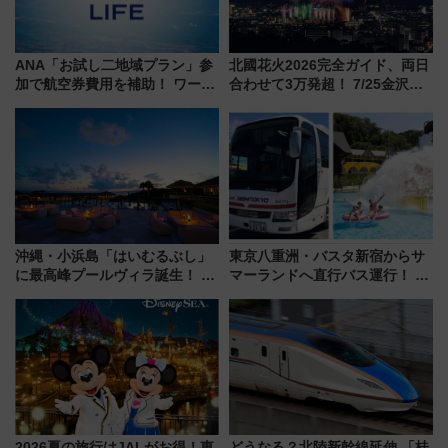
ANA「お試し二地域プラン」参
北國花火2026完全ガイド、両日
加で航空券費用を補助！ ワーケ
合わせて3万発超！ 7/25金沢大
ーションや週末移住に最適な自
会・8/1川北大会の2つの花火大
治体は？ 2026年は対象のエリア
会の日程・アクセス・観覧席ま
が拡大！
とめ（石川県）
沖縄・小浜島「はいむるぶし」
東京八重洲・バスタ新宿からサ
に最高峰プールヴィラ誕生！ 石
マーランドへ直行バス運行！ お
垣島から船で向かう究極のご褒
トクな1Dayパスで夏のプールと
美旅「何もしない贅沢」を体験
推し活を楽しもう！（2026年
してみない？
8/1～31）
2026夏の旅行はJALがお得！東
どうなる？北陸新幹線延伸 「桂