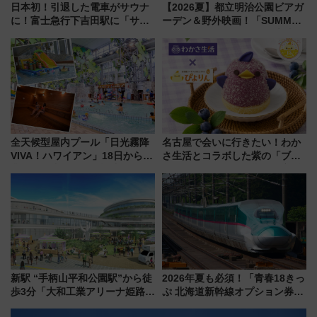
日本初！引退した電車がサウナ
【2026夏】都立明治公園ビアガ
に！富士急行下吉田駅に「サ電
ーデン＆野外映画！「SUMMER
（SADEN）」2026年12月開
LOUNGE」のアクセスと上映ス
業 行き交う電車の音や振動を
ケジュール 夜風とビール、映画
感じながら「ととのう」新感覚
を満喫！
全天候型屋内プール「日光霧降
名古屋で会いに行きたい！わか
VIVA！ハワイアン」18日から営
さ生活とコラボした紫の「ブル
業開始 小さなお子様連れのフ
ーベリーぴよりん」期間限定販
ァミリーから大人まで幅広い世
売
代が一日中楽しる夏のリゾート
を楽しんで
新駅 “手柄山平和公園駅”から徒
2026年夏も必須！「青春18きっ
歩3分「大和工業アリーナ姫路」
ぷ 北海道新幹線オプション券」
10月開業！Novelbright公演 や
自動改札対応ルールと途中下車