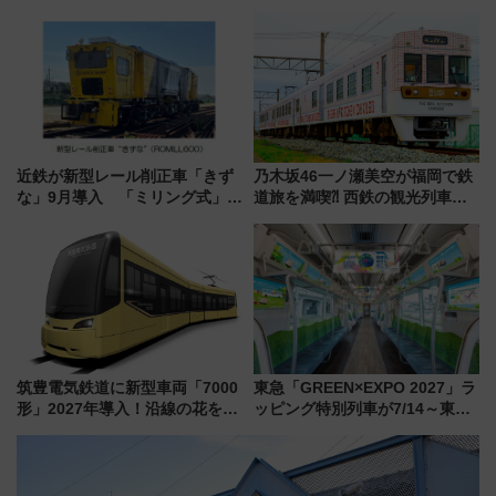
転へ 鉄道・発電・まちづくり
の設計秘話に迫る企画展が7月
で水素利活用が加速
15日スタート
近鉄が新型レール削正車「きず
乃木坂46一ノ瀬美空が福岡で鉄
な」9月導入 「ミリング式」採
道旅を満喫⁈ 西鉄の観光列車
用でメンテナンス作業を効率
「THE RAIL KITCHEN
化！安全性や乗り心地の向上に
CHIKUGO」で巡る福岡･太宰
貢献するだけでなく、全線区で
府･柳川の旅！YouTubeが公開
活躍するための仕組みも
に
筑豊電気鉄道に新型車両「7000
東急「GREEN×EXPO 2027」ラ
形」2027年導入！沿線の花をイ
ッピング特別列車が7/14～東
メージしたイエローを採用 車
横・田園都市・目黒線でデビュ
内は落ち着いたゆとりある空間
ー！ 注目の編成やデザインまと
に
め