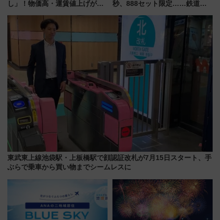
し」！物価高・運賃値上げが財
秒、888セット限定……鉄道各
布を直撃、往復1万円以内なら帰
社の「8・8・8」な記念きっぷ
りたいけど……【WILLER お盆
たち
帰省動向調査】
東武東上線池袋駅・上板橋駅で顔認証改札が7月15日スタート、手
ぶらで乗車から買い物までシームレスに