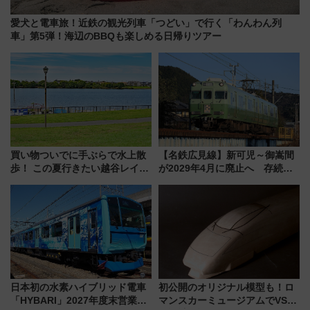
愛犬と電車旅！近鉄の観光列車「つどい」で行く「わんわん列
車」第5弾！海辺のBBQも楽しめる日帰りツアー
買い物ついでに手ぶらで水上散
【名鉄広見線】新可児～御嵩間
歩！ この夏行きたい越谷レイク
が2029年4月に廃止へ 存続協
タウンの新たな水辺の憩いエリ
議終了で100年の歴史に幕
ア「LAKESIDE PARK」（埼玉
県越谷市）
日本初の水素ハイブリッド電車
初公開のオリジナル模型も！ロ
「HYBARI」2027年度末営業運
マンスカーミュージアムでVSE