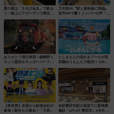
夏の夜は「さるびあ丸」で飲も
乃木坂46〝駅と新幹線に降臨〟
う！船上ビアガーデンで東京湾
音声ARで響くメンバーの声「真
の夜景を眺めながら軽く一
夏の全国ツアー2026」
杯……工場直送生ビールや島グ
ルメが美味い
ありがとう現行車両！嵯峨野ト
としまえんの流れるプールが西
ロッコ貸切＆サンダーバードレ
武園ゆうえんちで復活!? 100周
ストランで語り合う秋の京都
年記念企画＆「春日のうん○スラ
斉藤雪乃＆福原トシヒロと行
イダー」に注目 2026年夏は所
く！9月13日「京都の鉄道満喫
沢へ遊びに行こう
ツアー」開催
【奈良県】全国から鉄道会社が
名鉄豊田市駅の高架下に新商業
参加！駅弁も大集合！「大和鉄
施設「μPLAT 豊田市」が8月26