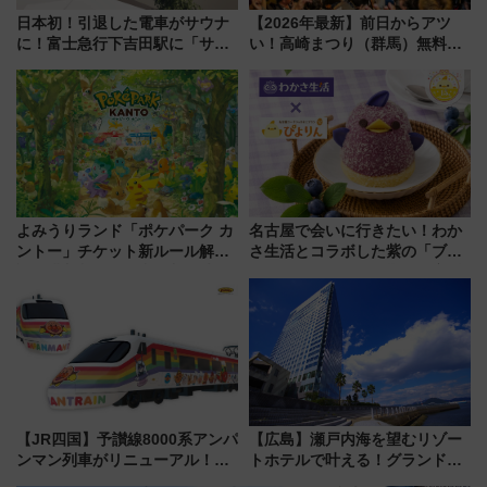
日本初！引退した電車がサウナ
【2026年最新】前日からアツ
に！富士急行下吉田駅に「サ電
い！高崎まつり（群馬）無料観
（SADEN）」2026年12月開
覧エリアから初開催100人みこ
業 行き交う電車の音や振動を
しまで
感じながら「ととのう」新感覚
よみうりランド「ポケパーク カ
名古屋で会いに行きたい！わか
ントー」チケット新ルール解
さ生活とコラボした紫の「ブル
説！購入制限の緩和と入場時の
ーベリーぴよりん」期間限定販
本人確認が11月スタート
売
【JR四国】予讃線8000系アンパ
【広島】瀬戸内海を望むリゾー
ンマン列車がリニューアル！内
トホテルで叶える！グランドプ
外装デザイン公開 デビューは
リンスホテル広島のフォトウエ