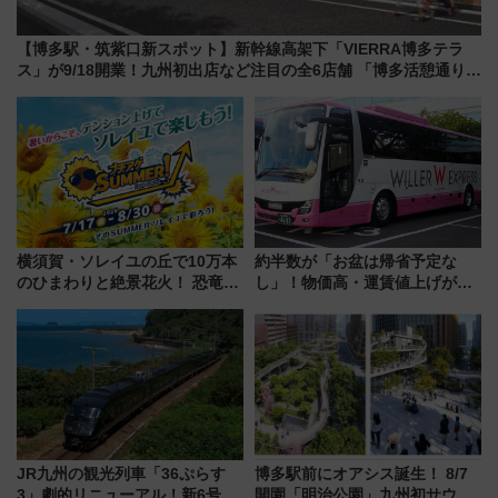
【博多駅・筑紫口新スポット】新幹線高架下「VIERRA博多テラ
ス」が9/18開業！九州初出店など注目の全6店舗 「博多活憩通り」
も一新
横須賀・ソレイユの丘で10万本
約半数が「お盆は帰省予定な
のひまわりと絶景花火！ 恐竜や
し」！物価高・運賃値上げが財
ドッグプールなど三浦半島の日
布を直撃、往復1万円以内なら帰
帰りお出かけ最新情報（2026年
りたいけど……【WILLER お盆
7月17日～開催）
帰省動向調査】
JR九州の観光列車「36ぷらす
博多駅前にオアシス誕生！ 8/7
3」劇的リニューアル！新6号車
開園「明治公園」九州初サウナ