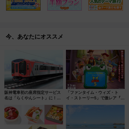
今、あなたにオススメ
阪神電車初の座席指定サービス
「ファンタイム・ウィズ・ト
名は「らくやんシート」に！新
イ・ストーリー5」で激レア『ロ
型3000系で大阪梅田～山陽姫路
ルカナ』カードをゲット！最新
を快適移動
デコレーションも徹底解説