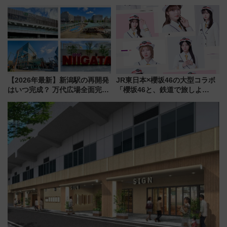
道まつり2026」が8月8日・9日
日開業！全8店舗が出店し街の新
に開催決定
たな玄関口へ
【2026年最新】新潟駅の再開発
JR東日本×櫻坂46の大型コラボ
はいつ完成？ 万代広場全面完成
「櫻坂46と、鉄道で旅しよ
から「にいがた2キロ」・古町再
う。」が7月20日より始動！新
開発、バスタ新潟構想まで徹底
潟・長野・庄内へ
解説！