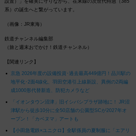
設置）」を確実に守りながら、在来線の次世代特急（385
系）の誕生へと繋がっています。
（画像：JR東海）
鉄道チャンネル編集部
（旅と週末おでかけ！鉄道チャンネル）
【関連リンク】
京急 2026年度の設備投資･過去最高449億円！品川駅の
地平化･2面4線化、羽田空港引上線新設、異例の2両編
成1000形代替新造、防犯カメラなど
「イオンタウン沼津」旧イシバシプラザ跡地に！ JR沼
津駅から徒歩10分に全50店舗の公園型SCが2027年オ
ープン！「カベヌマ」アートも
【小田急電鉄×ユニクロ】全駅係員の夏制服に「エアリ