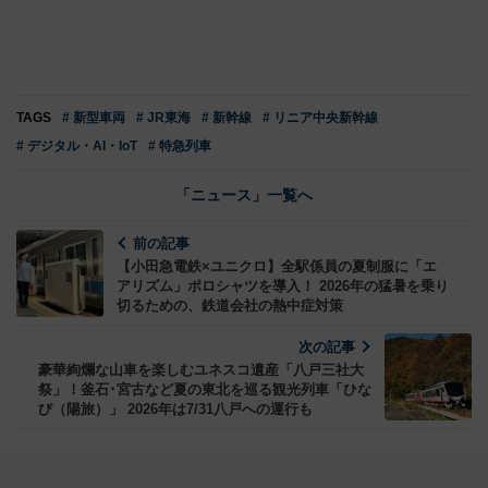
TAGS
# 新型車両
# JR東海
# 新幹線
# リニア中央新幹線
# デジタル・AI・IoT
# 特急列車
「ニュース」一覧へ
前の記事
【小田急電鉄×ユニクロ】全駅係員の夏制服に「エ
アリズム」ポロシャツを導入！ 2026年の猛暑を乗り
切るための、鉄道会社の熱中症対策
次の記事
豪華絢爛な山車を楽しむユネスコ遺産「八戸三社大
祭」！釜石･宮古など夏の東北を巡る観光列車「ひな
び（陽旅）」 2026年は7/31八戸への運行も