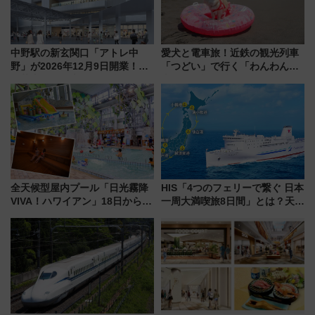
中野駅の新玄関口「アトレ中
愛犬と電車旅！近鉄の観光列車
野」が2026年12月9日開業！新
「つどい」で行く「わんわん列
改札直結で屋上BBQも楽しめる
車」第5弾！海辺のBBQも楽し
注目スポット
める日帰りツアー
全天候型屋内プール「日光霧降
HIS「4つのフェリーで繋ぐ 日本
VIVA！ハワイアン」18日から営
一周大満喫旅8日間」とは？天橋
業開始 小さなお子様連れのフ
立・小樽・日光東照宮など全国
ァミリーから大人まで幅広い世
の絶景＆限定グルメを網羅！煩
代が一日中楽しる夏のリゾート
雑な手続きも不要でお手軽に楽
を楽しんで
しめるプランが登場