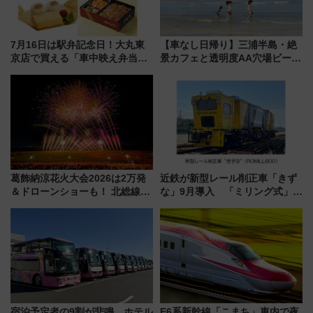
7月16日は駅弁記念日！大丸東
【車なし日帰り】三浦半島・絶
京店で買える「車中映え弁当」
景カフェと透明度AA穴場ビーチ
フェア【2026年夏】
を巡る！ おトクな電車きっぷ活
用してストレスフリー旅へ行こ
う！
葛飾納涼花火大会2026は2万発
近鉄が新型レール削正車「きず
＆ドローンショーも！ 北総線を
な」9月導入 「ミリング式」採
使った穴場アクセスや臨時列
用でメンテナンス作業を効率
車、観覧スポット情報と周辺観
化！安全性や乗り心地の向上に
光まとめ（7/28開催）
貢献するだけでなく、全線区で
活躍するための仕組みも
宿泊予定者の9割が悲鳴…ホテル
E6系新幹線「こまち」車内で夜