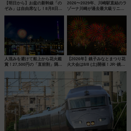
【明日から】お盆の新幹線「の
2026〜2029年、川崎駅直結のラ
ぞみ」は自由席なし！8月8日午
ゾーナ川崎が過去最大級リニュ
前はほぼ満席…でも数時間ズラ
ーアル！ フードコート拡大など
せば空きが見つかることも 混
「いつから何が変わるか」徹底
雑避ける「空席」探しのコツ
解説！
人混みを避けて船上から花火鑑
【2026年】銚子みなとまつり花
賞！27,500円の「直前割」隅田
火大会は8/8 (土)開催！JR･銚子
川花火クルーズはデパ地下グル
電鉄の臨時列車やアクセス情
メも持ち込みOK
報、利根川に咲く8,000発の大迫
力＆屋台を満喫