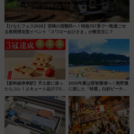
【ひなたフェス2026】宮崎の宿難民へ！特急787系で一晩過ごせ
る夜間滞在型イベント「スワローおひさま」が救世主に？
【新幹線停車駅】手土産に迷っ
2026年夏は那智勝浦へ！熊野灘
たらコレ！エキュート品川で3年
に面した「特選」白砂ビーチは
連続売上1位を獲得した定番手土
必見 「第17回那智勝浦町花火大
産スイーツとは？
会」は8月11日開催！