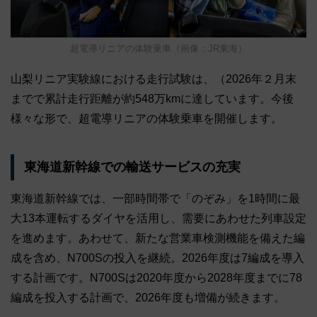
超電導リニアの体験乗車（画像：JR東海）
山梨リニア実験線における走行試験は、（2026年２月末
までで累計走行距離が約548万kmに達しています。今後
様々な形で、超電導リニアの体験乗車を開催します。
東海道新幹線での輸送サービスの充実
東海道新幹線では、一部時間帯で「のぞみ」を1時間に最
大13本運転するダイヤを活用し、需要にあわせた列車設定
を進めます。あわせて、新たな営業車検測機能を備えた編
成を含め、N700Sの投入を継続。2026年度は7編成を導入
する計画です。N700Sは2020年度から2028年度までに78
編成を投入する計画で、2026年度も増備が続きます。