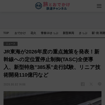
TOP
おでかけ
花火
青春18きっぷ
新型車両
きっぷ
駅･街 再
ニュース
JR東海が2026年度の重点施策を発表！新
幹線への定位置停止制御(TASC)全便導
入、新型特急”385系”走行試験、リニア技
術開発110億円など
2026.06.02 14:06