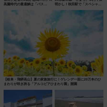
高騰時代の最適解は「バス
明かし！秋田駅で「スペシャル
泊」!? WILLER最新調査で判明
ナイト」8月開催、料金や予約方
した、推し活遠征や観光時のリ
法は？
アルな懐事情
【岐阜・飛騨高山】夏の家族旅行に！ゲレンデ一面に20万本のひ
まわりが咲き誇る「アルコピアひまわり園」開園