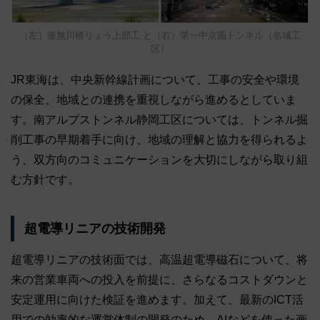
（左）釜無川橋りょう上部工 と（右）第一中京圏トンネル（名城工
区）
JR東海は、中央新幹線計画について、工事の安全や環境
の保全、地域との連携を重視しながら進めるとしていま
す。南アルプストンネル静岡工区については、トンネル掘
削工事の早期着手に向け、地域の理解と協力を得られるよ
う、双方向のコミュニケーションを大切にしながら取り組
む方針です。
超電導リニアの技術開発
超電導リニアの技術面では、高温超電導磁石について、将
来の営業車両への投入を前提に、さらなるコストダウンと
安定運用に向けた検証を進めます。加えて、最新のICT活
用での効率的な運営体制の開発のため、AIなどを使った画