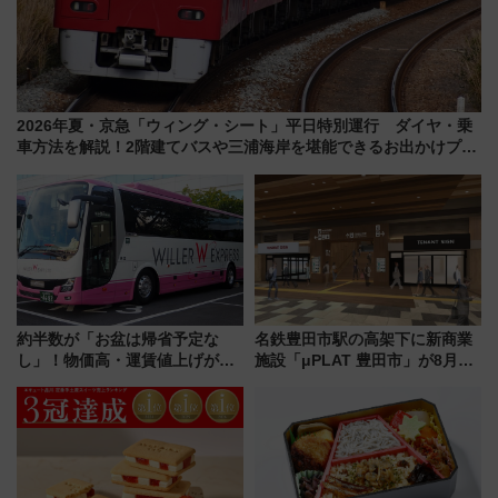
2026年夏・京急「ウィング・シート」平日特別運行 ダイヤ・乗
車方法を解説！2階建てバスや三浦海岸を堪能できるお出かけプラ
ンもご紹介
約半数が「お盆は帰省予定な
名鉄豊田市駅の高架下に新商業
し」！物価高・運賃値上げが財
施設「μPLAT 豊田市」が8月26
布を直撃、往復1万円以内なら帰
日開業！全8店舗が出店し街の新
りたいけど……【WILLER お盆
たな玄関口へ
帰省動向調査】