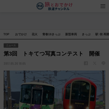
TOP
おでかけ
花火
青春18きっぷ
新型車両
きっぷ
駅･街 再
ニュース
第3回 トキてつ写真コンテスト 開催
2017.05.26 18:05