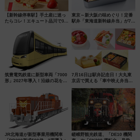
【新幹線停車駅】手土産に迷っ
東京～新大阪の味めぐり！定番
たらコレ！エキュート品川で3年
駅弁「東海道新幹線弁当」が7月
連続売上1位を獲得した定番手土
21日にリニューアル発売
産スイーツとは？
筑豊電気鉄道に新型車両「7000
7月16日は駅弁記念日！大丸東
形」2027年導入！沿線の花をイ
京店で買える「車中映え弁当」
メージしたイエローを採用 車
フェア【2026年夏】
内は落ち着いたゆとりある空間
に
JR北海道が新型事業用機関車
嵯峨野観光鉄道、「DE10 機関