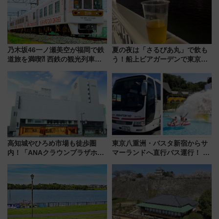
乃木坂46一ノ瀬美空が福岡で鉄
夏の夜は「さるびあ丸」で飲も
道旅を満喫⁈ 西鉄の観光列車
う！船上ビアガーデンで東京湾
「THE RAIL KITCHEN
の夜景を眺めながら軽く一
CHIKUGO」で巡る福岡･太宰
杯……工場直送生ビールや島グ
府･柳川の旅！YouTubeが公開
ルメが美味い
に
高知城やひろめ市場も徒歩圏
東京八重洲・バスタ新宿からサ
内！「ANAクラウンプラザホテ
マーランドへ直行バス運行！ お
ル高知」が8月開業
トクな1Dayパスで夏のプールと
推し活を楽しもう！（2026年
8/1～31）