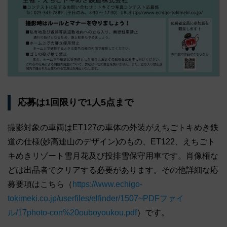
応募は1回限りで1人5点まで
撮影対象の車両はET127の車体の外装がえちごトキめき鉄
道の仕様(妙高連山のデザイン)のもの、ET122、えちごト
キめきリゾート雪月花及び投排雪保守用車です。肖像権な
どは出品者でクリアする必要があります。その他詳細な応
募要項はこちら（
https://www.echigo-
tokimeki.co.jp/userfiles/elfinder/1507~PDFファイ
ル/17photo-con%20ouboyoukou.pdf
）です。