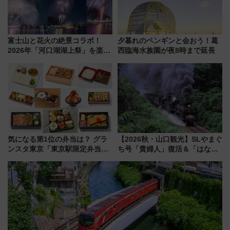
富士山と花火の絶景コラボ！
夕暮れのペンギンと会おう！葛
2026年「河口湖湖上祭」を楽し
西臨海水族園が夜8時まで延長
む完全ガイド＆鉄道アクセスの
ススメ
気になる第1位の弁当は？ グラ
【2026秋・山口観光】SLやまぐ
ンスタ東京「東京駅限定弁当
ち号「貴婦人」復活＆「はなあ
2026 売上ランキング」
かり」初走行区間も！山口DCの
注目観光列車まとめ きっぷの取
り方は？