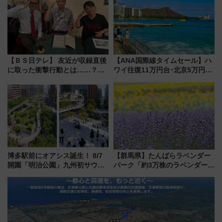
線に2回搭乗」
7月17日～開催）
【ＢＳ日テレ】 友近が収録直後
【ANA国際線タイムセール】ハ
に取った衝撃行動とは……？
ワイ往復11万円台･北京5万円台
『友近・礼二の妄想トレイン』
～、憧れのビジネスクラスも！
で極上の夏祭り鉄道旅を放送
来春のGW旅行まで狙える激ア
ツ路線まとめ（8/10まで）
博多駅前にオアシス誕生！ 8/7
【群馬県】たんばらラベンダー
開園「明治公園」九州初サウナ
パーク「約3万株のラベンダー」
TOTOPAや日本一のピザなど絶
が見頃！新幹線＆無料送迎バス
品グルメ登場で駅前の過ごし方
で都心から約1時間半で夏の絶景
はどう変わる？
を！