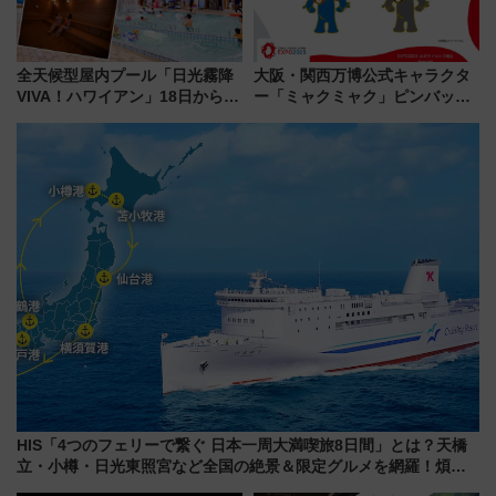
全天候型屋内プール「日光霧降
大阪・関西万博公式キャラクタ
VIVA！ハワイアン」18日から営
ー「ミャクミャク」ピンバッジ
業開始 小さなお子様連れのフ
新登場！関西の駅構内などで7月
ァミリーから大人まで幅広い世
中旬発売
代が一日中楽しる夏のリゾート
を楽しんで
HIS「4つのフェリーで繋ぐ 日本一周大満喫旅8日間」とは？天橋
立・小樽・日光東照宮など全国の絶景＆限定グルメを網羅！煩雑
な手続きも不要でお手軽に楽しめるプランが登場