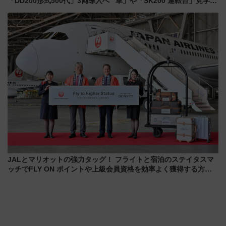
「DD200形式500代」3両導入へ
車」や「SK200 運転台」見学ツ
アーを開催！ ラストランイベン
トの一環で激レア体験できちゃ
うかも 参加方法やスケジュール
をご紹介
JALとマリオットの強力タッグ！ フライトと宿泊のステイタスマ
ッチでFLY ON ポイントや上級会員資格を効率よく獲得する方法
を解説