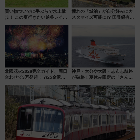
買い物ついでに手ぶらで水上散
憧れの「城泊」が自分好みにカ
歩！ この夏行きたい越谷レイク
スタマイズ可能に!? 国登録有形
タウンの新たな水辺の憩いエリ
文化財・丸亀城「延寿閣別館」
ア「LAKESIDE PARK」（埼玉
にオーダーメイド型の宿泊プラ
県越谷市）
ンが誕生！
北國花火2026完全ガイド、両日
神戸・大分や大阪・志布志航路
合わせて3万発超！ 7/25金沢大
が破格！夏休み限定の「さんふ
会・8/1川北大会の2つの花火大
らわあスペシャルセール」スタ
会の日程・アクセス・観覧席ま
ート 夕朝食ビュッフェ付きで
とめ（石川県）
快適な船旅はいかが？