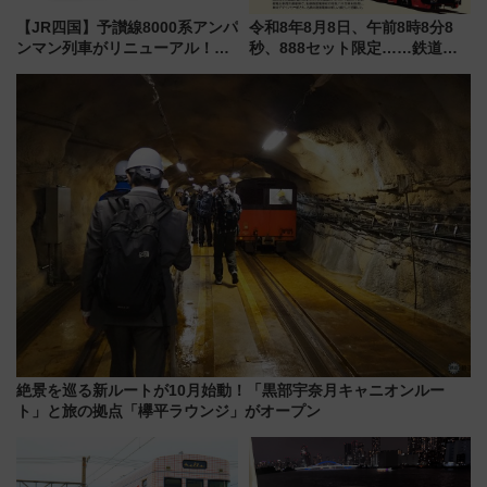
【JR四国】予讃線8000系アンパ
令和8年8月8日、午前8時8分8
ンマン列車がリニューアル！内
秒、888セット限定……鉄道各
外装デザイン公開 デビューは
社の「8・8・8」な記念きっぷ
今年12月
たち
絶景を巡る新ルートが10月始動！「黒部宇奈月キャニオンルー
ト」と旅の拠点「欅平ラウンジ」がオープン