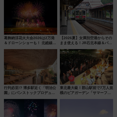
葛飾納涼花火大会2026は2万発
【2026夏】女満別空港からその
＆ドローンショーも！ 北総線を
まま使える！JR石北本線＆バス
使った穴場アクセスや臨時列
乗り放題「北見・網走周遊フリ
車、観覧スポット情報と周辺観
ーパス」でおトクに道東観光
光まとめ（7/28開催）
（8/3発売）
行列必至!? 博多駅近く「明治公
東北最大級！郡山駅前で7万人規
園」にパンストックプロデュー
模のビアガーデン「サマーフェ
スの新業態『Land Bageri』8/7
スタ IN KORIYAMA 2026」
オープン 秋からはビストロ営業
7/24-26開催！ 有料席はJRE
も！
MALLで予約可能