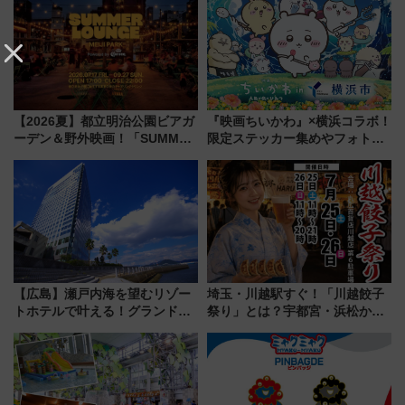
年7月23日開業）
【2026夏】都立明治公園ビアガ
『映画ちいかわ』×横浜コラボ！
ーデン＆野外映画！「SUMMER
限定ステッカー集めやフォトス
LOUNGE」のアクセスと上映ス
ポット、特別花火でみなとみら
ケジュール 夜風とビール、映画
いを満喫しよう（花火鑑賞会応
を満喫！
募は7/12まで！）
【広島】瀬戸内海を望むリゾー
埼玉・川越駅すぐ！「川越餃子
トホテルで叶える！グランドプ
祭り」とは？宇都宮・浜松から
リンスホテル広島のフォトウエ
ご当地和牛まで全国の人気餃子
ディング＆カジュアルパーティ
を食べ比べ【7月25日・26日開
ープラン
催】