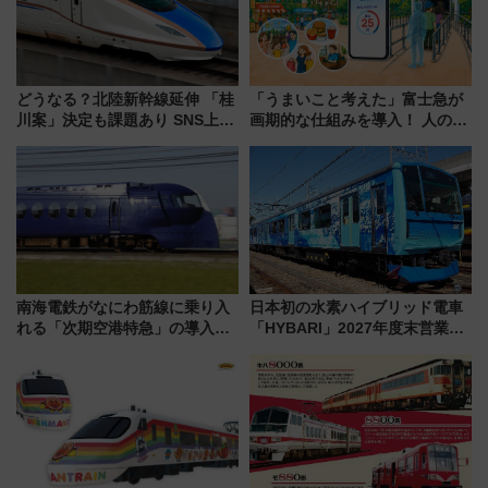
どうなる？北陸新幹線延伸 「桂
「うまいこと考えた」富士急が
川案」決定も課題あり SNS上の
画期的な仕組みを導入！ 人のか
声は
わりにスマホが並ぶ「分身く
ん」始動
南海電鉄がなにわ筋線に乗り入
日本初の水素ハイブリッド電車
れる「次期空港特急」の導入を
「HYBARI」2027年度末営業運
決定！ピニンファリーナによる
転へ 鉄道・発電・まちづくり
日本初の鉄道デザイン
で水素利活用が加速