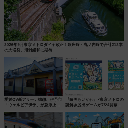
2026年9月東京メトロダイヤ改正！銀座線・丸ノ内線で合計212本
の大増発、混雑緩和に期待
愛媛OV新アリーナ構想、伊予市
『映画ちいかわ』×東京メトロの
「ウェルピア伊予」が急浮上！
謎解き脱出ゲームが7/24開幕！
サイボウズ青野社長の参加表明
オリジナル24時間券の買い方と
で探る鉄道アクセスの未来
遊び方を解説！（7/10発売開
始）