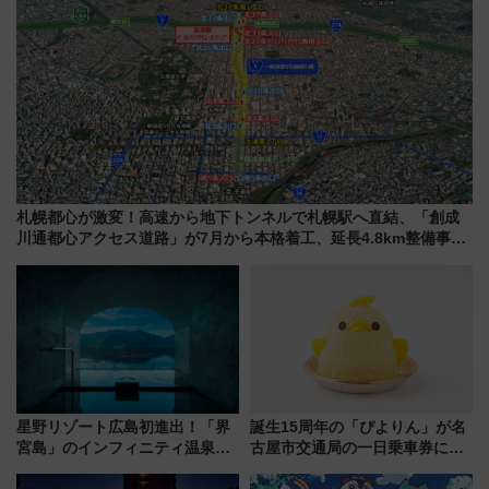
札幌都心が激変！高速から地下トンネルで札幌駅へ直結、「創成
川通都心アクセス道路」が7月から本格着工、延長4.8km整備事業
の全貌
星野リゾート広島初進出！「界
誕生15周年の「ぴよりん」が名
宮島」のインフィニティ温泉と
古屋市交通局の一日乗車券に！
古式サウナ「石風呂」を大解剖
東山線では貸切電車も登場【限
宿泊料金・アクセスは？（2026
定1万5000枚】