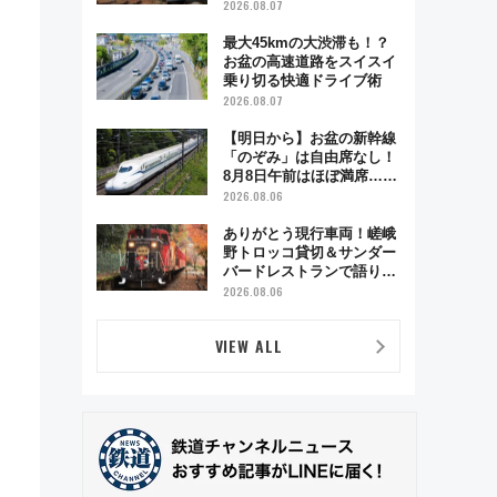
ベント「スワローおひさ
2026.08.07
ま」が救世主に？
最大45kmの大渋滞も！？
お盆の高速道路をスイスイ
乗り切る快適ドライブ術
2026.08.07
【明日から】お盆の新幹線
「のぞみ」は自由席なし！
8月8日午前はほぼ満席…で
も数時間ズラせば空きが見
2026.08.06
つかることも 混雑避ける
「空席」探しのコツ
ありがとう現行車両！嵯峨
野トロッコ貸切＆サンダー
バードレストランで語り合
う秋の京都 斉藤雪乃＆福
2026.08.06
原トシヒロと行く！9月13
日「京都の鉄道満喫ツア
VIEW ALL
ー」開催