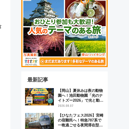
含
最新記事
【岡山】夏休みは夜の動物
園へ！池田動物園「光のナ
イトズー2026」で光と動物
が彩る特別な夜
2026.08.07
【ひなたフェス2026】宮崎
の宿難民へ！特急787系で
一晩過ごせる夜間滞在型イ