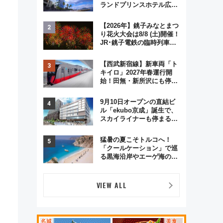
ランドプリンスホテル広島
のフォトウエディング＆カ
ジュアルパーティープラン
【2026年】銚子みなとまつ
り花火大会は8/8 (土)開催！
JR･銚子電鉄の臨時列車や
アクセス情報、利根川に咲
く8,000発の大迫力＆屋台
【西武新宿線】新車両「ト
を満喫
キイロ」2027年春運行開
始！田無・新所沢にも停
車 2028年春には「第2
弾」も
9月10日オープンの直結ビ
ル「ekubo京成」誕生で、
スカイライナーも停まる巨
大ハブ駅・新鎌ヶ谷はどう
変わる？ 全テナント情報も
猛暑の夏こそトルコへ！
公開！
「クールケーション」で巡
る黒海沿岸やエーゲ海の避
暑リゾート 関連検索数が
前年比237％増、ナショジ
オも認める『2026年に訪れ
VIEW ALL
るべき世界の旅先』