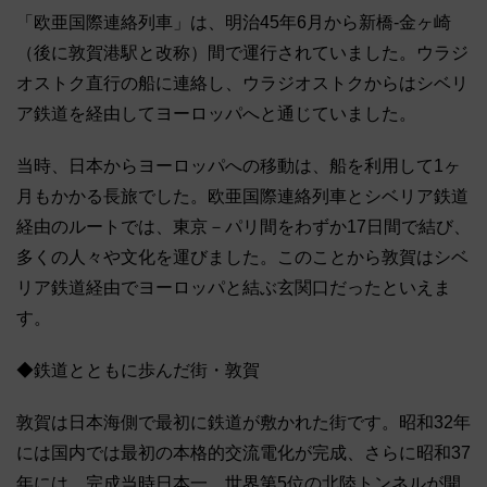
「欧亜国際連絡列車」は、明治45年6月から新橋‐金ヶ崎
（後に敦賀港駅と改称）間で運行されていました。ウラジ
オストク直行の船に連絡し、ウラジオストクからはシベリ
ア鉄道を経由してヨーロッパへと通じていました。
当時、日本からヨーロッパへの移動は、船を利用して1ヶ
月もかかる長旅でした。欧亜国際連絡列車とシベリア鉄道
経由のルートでは、東京－パリ間をわずか17日間で結び、
多くの人々や文化を運びました。このことから敦賀はシベ
リア鉄道経由でヨーロッパと結ぶ玄関口だったといえま
す。
◆鉄道とともに歩んだ街・敦賀
敦賀は日本海側で最初に鉄道が敷かれた街です。昭和32年
には国内では最初の本格的交流電化が完成、さらに昭和37
年には、完成当時日本一、世界第5位の北陸トンネルが開