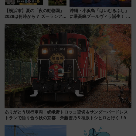
【横浜市】夏の「夜の動物園」
沖縄・小浜島「はいむるぶし」
2026は何時から？ ズーラシア・
に最高峰プールヴィラ誕生！ 石
野毛山・金沢の電車アクセスや
垣島から船で向かう究極のご褒
見どころ、限定イベントを徹底
美旅「何もしない贅沢」を体験
解説！
してみない？
ありがとう現行車両！嵯峨野トロッコ貸切＆サンダーバードレス
トランで語り合う秋の京都 斉藤雪乃＆福原トシヒロと行く！9月
13日「京都の鉄道満喫ツアー」開催