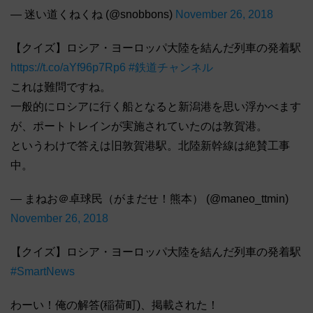
— 迷い道くねくね (@snobbons)
November 26, 2018
【クイズ】ロシア・ヨーロッパ大陸を結んだ列車の発着駅
https://t.co/aYf96p7Rp6
#鉄道チャンネル
これは難問ですね。
一般的にロシアに行く船となると新潟港を思い浮かべます
が、ポートトレインが実施されていたのは敦賀港。
というわけで答えは旧敦賀港駅。北陸新幹線は絶賛工事
中。
— まねお＠卓球民（がまだせ！熊本） (@maneo_ttmin)
November 26, 2018
【クイズ】ロシア・ヨーロッパ大陸を結んだ列車の発着駅
#SmartNews
わーい！俺の解答(稲荷町)、掲載された！