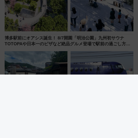
博多駅前にオアシス誕生！ 8/7開園「明治公園」九州初サウナ
TOTOPAや日本一のピザなど絶品グルメ登場で駅前の過ごし方は
どう変わる？
福井なのにゴリゴリ関西弁!?
南海・日立と量子技術活用でシ
800年生きる人魚伝説、レトロ
ステム構築 なにわ筋線にも期待
建築の町並み「小浜西組」、町
乗務員・車両計画作業を短縮へ
屋カフェで非日常を！週末観光
に最適な小浜の歩き方