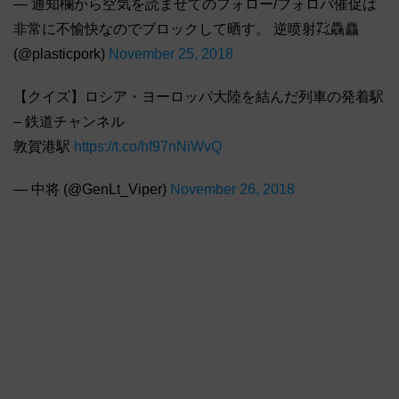
— 通知欄から空気を読ませてのフォロー/フォロバ催促は
非常に不愉快なのでブロックして晒す。 逆喷射㌠驫麤
(@plasticpork)
November 25, 2018
【クイズ】ロシア・ヨーロッパ大陸を結んだ列車の発着駅
– 鉄道チャンネル
敦賀港駅
https://t.co/hf97nNiWvQ
— 中将 (@GenLt_Viper)
November 26, 2018