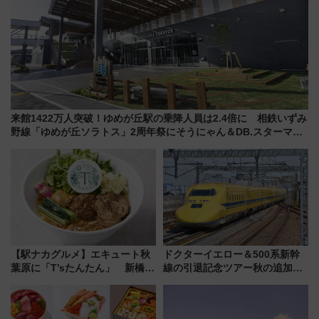
来館1422万人突破！ゆめが丘駅の乗降人員は2.4倍に 相鉄いずみ
野線「ゆめが丘ソラトス」2周年祭にそうにゃん＆DB.スターマン
が登場
【駅ナカグルメ】エキュート秋
ドクターイエロー＆500系新幹
葉原に「T’sたんたん」 新橋に
線の引退記念ツアー秋の追加企
551蓬莱のDNAを継ぐ「東京豚
画が決定！乗車体験やグッズ・
饅」、オムライス専門店「肉と
ホテル情報まとめ
たまご」新グルメ続々登場！