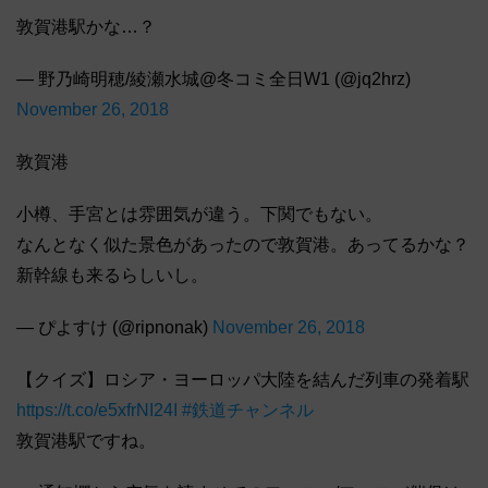
敦賀港駅かな…？
— 野乃崎明穂/綾瀬水城@冬コミ全日W1 (@jq2hrz)
November 26, 2018
敦賀港
小樽、手宮とは雰囲気が違う。下関でもない。
なんとなく似た景色があったので敦賀港。あってるかな？
新幹線も来るらしいし。
— ぴよすけ (@ripnonak)
November 26, 2018
【クイズ】ロシア・ヨーロッパ大陸を結んだ列車の発着駅
https://t.co/e5xfrNI24I
#鉄道チャンネル
敦賀港駅ですね。