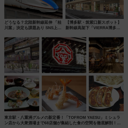
どうなる？北陸新幹線延伸 「桂
【博多駅・筑紫口新スポット】
川案」決定も課題あり SNS上の
新幹線高架下「VIERRA博多テ
声は
ラス」が9/18開業！九州初出店
など注目の全6店舗 「博多活憩
通り」も一新
東京駅・八重洲グルメの新定番！「TOFROM YAESU」ミシュラ
ン店から大衆酒場まで68店舗が集結した食の空間を徹底解剖！