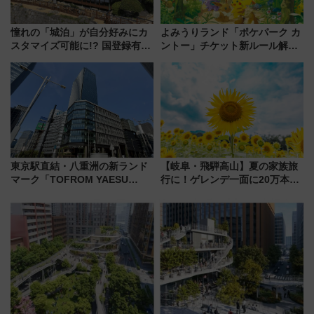
憧れの「城泊」が自分好みにカ
よみうりランド「ポケパーク カ
スタマイズ可能に!? 国登録有形
ントー」チケット新ルール解
文化財・丸亀城「延寿閣別館」
説！購入制限の緩和と入場時の
にオーダーメイド型の宿泊プラ
本人確認が11月スタート
ンが誕生！
東京駅直結・八重洲の新ランド
【岐阜・飛騨高山】夏の家族旅
マーク「TOFROM YAESU
行に！ゲレンデ一面に20万本の
TOWER」9/10開業！ 雨に濡れ
ひまわりが咲き誇る「アルコピ
ないバスターミナル直結でスキ
アひまわり園」開園
マ時間が充実