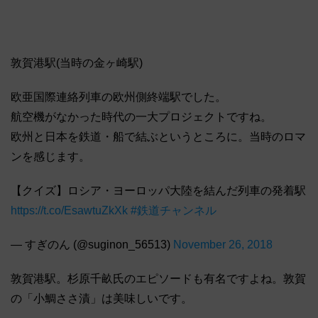
敦賀港駅(当時の金ヶ崎駅)
欧亜国際連絡列車の欧州側終端駅でした。
航空機がなかった時代の一大プロジェクトですね。
欧州と日本を鉄道・船で結ぶというところに。当時のロマ
ンを感じます。
【クイズ】ロシア・ヨーロッパ大陸を結んだ列車の発着駅
https://t.co/EsawtuZkXk
#鉄道チャンネル
— すぎのん (@suginon_56513)
November 26, 2018
敦賀港駅。杉原千畝氏のエピソードも有名ですよね。敦賀
の「小鯛ささ漬」は美味しいです。