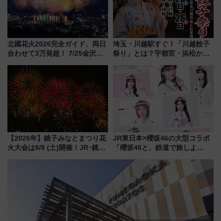
北國花火2026完全ガイド、両日
埼玉・川越駅すぐ！「川越餃子
合わせて3万発超！ 7/25金沢大
祭り」とは？宇都宮・浜松から
会・8/1川北大会の2つの花火大
ご当地和牛まで全国の人気餃子
会の日程・アクセス・観覧席ま
を食べ比べ【7月25日・26日開
とめ（石川県）
催】
【2026年】銚子みなとまつり花
JR東日本×櫻坂46の大型コラボ
火大会は8/8 (土)開催！JR･銚子
「櫻坂46と、鉄道で旅しよ
電鉄の臨時列車やアクセス情
う。」が7月20日より始動！新
報、利根川に咲く8,000発の大迫
潟・長野・庄内へ
力＆屋台を満喫