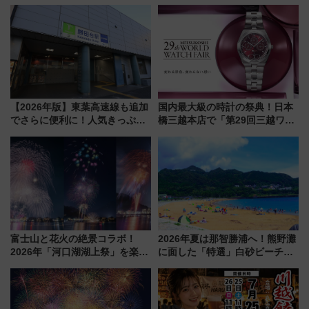
（9/10開業）
【2026年版】東葉高速線も追加
国内最大級の時計の祭典！日本
でさらに便利に！人気きっぷ
橋三越本店で「第29回三越ワー
「サンキューちばフリーパス」
ルドウォッチフェア」開幕
今年も発売 秋・早春に千葉県を
【2026年8月5日～25日】
巡るなら使い勝手・コスパ抜群
富士山と花火の絶景コラボ！
2026年夏は那智勝浦へ！熊野灘
2026年「河口湖湖上祭」を楽し
に面した「特選」白砂ビーチは
む完全ガイド＆鉄道アクセスの
必見 「第17回那智勝浦町花火大
ススメ
会」は8月11日開催！