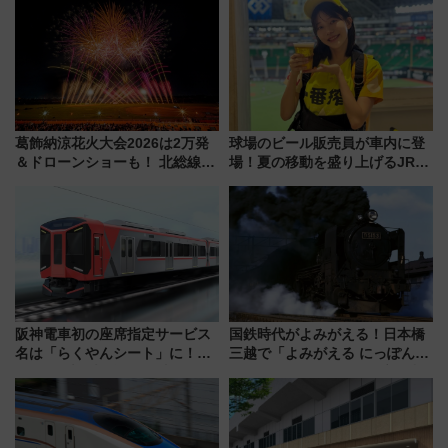
神秘的なデザイン
デコレーションも徹底解説
葛飾納涼花火大会2026は2万発
球場のビール販売員が車内に登
＆ドローンショーも！ 北総線を
場！夏の移動を盛り上げるJR九
使った穴場アクセスや臨時列
州「ビール新幹線」7月31日・8
車、観覧スポット情報と周辺観
月7日限定 ソフトバンクホーク
光まとめ（7/28開催）
スとコラボ
阪神電車初の座席指定サービス
国鉄時代がよみがえる！日本橋
名は「らくやんシート」に！新
三越で「よみがえる にっぽんの
型3000系で大阪梅田～山陽姫路
鉄道展」7/22-8/3開催、広田尚
を快適移動
敬の名作写真も、駅弁フェスも
同時開催！