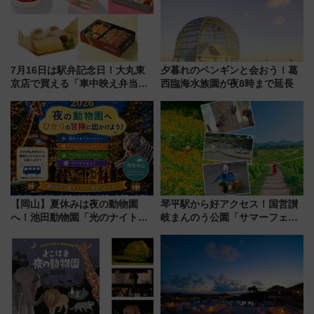
【2026年8月】
7月16日は駅弁記念日！大丸東
夕暮れのペンギンと会おう！葛
京店で買える「車中映え弁当」
西臨海水族園が夜8時まで延長
フェア【2026年夏】
【岡山】夏休みは夜の動物園
琴平駅から好アクセス！国営讃
へ！池田動物園「光のナイトズ
岐まんのう公園「サマーフェス
ー2026」で光と動物が彩る特別
タ」コキアに、ひまわりに、カ
な夜
ブトムシに楽しいがいっぱい