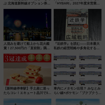
ぷ 北海道新幹線オプション券」
「HYBARI」2027年度末営業運
自動改札対応ルールと途中下車
転へ 鉄道・発電・まちづくり
の罠
で水素利活用が加速
人混みを避けて船上から花火鑑
『近鉄学』を読む――日本最大
賞！27,500円の「直前割」隅田
私鉄の経営戦略や多角化する事
川花火クルーズはデパ地下グル
業の根底にある考えを浮き彫り
メも持ち込みOK
にする一冊
【新幹線停車駅】手土産に迷っ
車内にメタモン出現？ みなとみ
たらコレ！エキュート品川で3年
らい線×ポケモン「ブクブクうみ
連続売上1位を獲得した定番手土
ぞこの街」ラッピング電車が運
産スイーツとは？
行開始に！ この夏は直通列車で