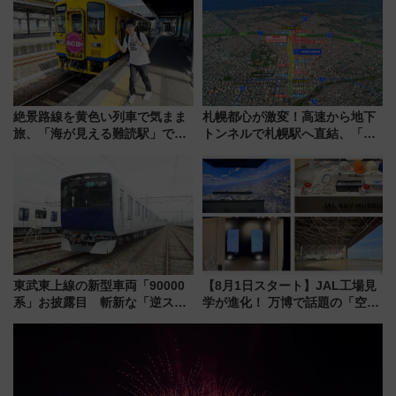
快適な船旅はいかが？
情報まとめ
絶景路線を黄色い列車で気まま
札幌都心が激変！高速から地下
旅、「海が見える難読駅」で幸
トンネルで札幌駅へ直結、「創
せの黄色いハンカチに願いを
成川通都心アクセス道路」が7月
「新・鉄道ひとり旅」279回目
から本格着工、延長4.8km整備
の舞台は「島原鉄道」
事業の全貌
東武東上線の新型車両「90000
【8月1日スタート】JAL工場見
系」お披露目 斬新な「逆スラ
学が進化！ 万博で話題の「空飛
ント式」の先頭形状と明るく開
ぶクルマ」体験が常設化!? 期間
放的な車内空間に注目、デビュ
限定の歴代制服仮想試着体験も
ーは9月
レポート