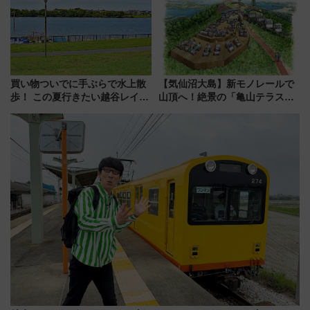
横浜へ！
買い物ついでに手ぶらで水上散
【気仙沼大島】新モノレールで
歩！ この夏行きたい越谷レイク
山頂へ！絶景の「亀山テラス
タウンの新たな水辺の憩いエリ
360°」が7月19日オープン、休
ア「LAKESIDE PARK」（埼玉
暇村のお得な日帰りプランも登
県越谷市）
場