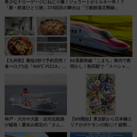
希少なナローゲージにねじり橋！ジェラートがミルキー米！？
「新・鉄道ひとり旅」278回目の舞台は「三岐鉄道北勢線」
【九州初】最短2秒で予約完売！
E6系新幹線「こまち」車内で夜
食べログ1位「400℃ PIZZA」が
明かし！秋田駅で「スペシャル
博多駅すぐの明治公園に8/7オー
ナイト」8月開催、料金や予約方
プン。もつ鍋風など限定メニュ
法は？
ーも
神戸・大分や大阪・志布志航路
【9/9開始】東京駅から日本橋エ
が破格！夏休み限定の「さんふ
リアがポケモンの街に!? 総勢
らわあスペシャルセール」スタ
100匹以上が出現「レジェンド
ート 夕朝食ビュッフェ付きで
リサーチ」本格謎解き・グッズ