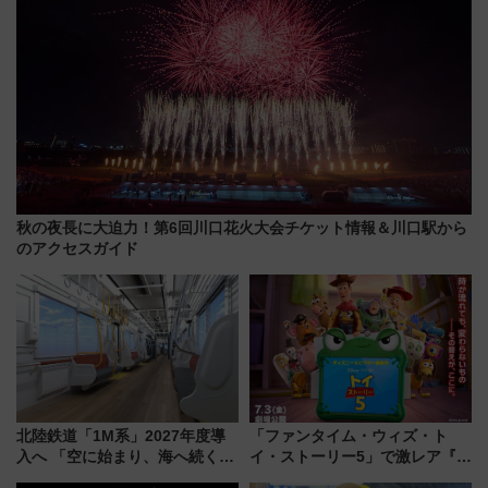
秋の夜長に大迫力！第6回川口花火大会チケット情報＆川口駅から
のアクセスガイド
北陸鉄道「1M系」2027年度導
「ファンタイム・ウィズ・ト
入へ 「空に始まり、海へ続く」
イ・ストーリー5」で激レア『ロ
白山比咩神社をモチーフにした
ルカナ』カードをゲット！最新