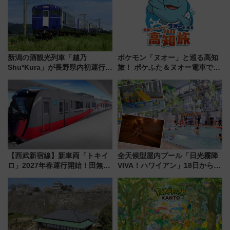
新潟の酒観光列車「越乃
ポケモン「ヌオー」と巡る高知
Shu*Kura」が長野県内初運行！
旅！ ポケふた＆ヌオー電車で楽
地酒と食を味わう信州プレDC特
しむ鉄道スタンプラリーで土佐
別企画
路の絶景と絶品グルメを満喫！
（7月18日スタート）
【西武新宿線】新車両「トキイ
全天候型屋内プール「日光霧降
ロ」2027年春運行開始！田無・
VIVA！ハワイアン」18日から営
新所沢にも停車 2028年春には
業開始 小さなお子様連れのフ
「第2弾」も
ァミリーから大人まで幅広い世
代が一日中楽しる夏のリゾート
を楽しんで