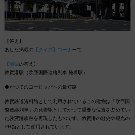
【答え】
あした掲載の
【クイズ】コーナ
ーで
【
前回
の答え】
敦賀港駅（欧亜国際連絡列車 発着駅）
◆かつてのヨーロッパへの最短路
敦賀鉄道資料館として利用されているこの建物は「欧亜国
際連絡列車」の発着駅としてかつて重要な位置を占めてい
た敦賀港駅舎を再現したものです。敦賀港の歴史や観光の
PR館として使用されています。