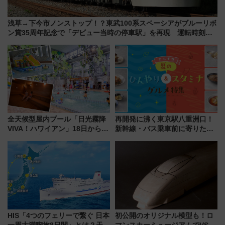
浅草→下今市ノンストップ！？東武100系スペーシアがブルーリボ
ン賞35周年記念で「デビュー当時の停車駅」を再現 運転時刻や
特急券の買い方を紹介
全天候型屋内プール「日光霧降
再開発に沸く東京駅八重洲口！
VIVA！ハワイアン」18日から営
新幹線・バス乗車前に寄りたい
業開始 小さなお子様連れのフ
「ヤエチカ」2026年夏の「ひん
ァミリーから大人まで幅広い世
やり＆スタミナグルメ」6選【新
代が一日中楽しる夏のリゾート
店舗も！】
を楽しんで
HIS「4つのフェリーで繋ぐ 日本
初公開のオリジナル模型も！ロ
一周大満喫旅8日間」とは？天橋
マンスカーミュージアムでVSE