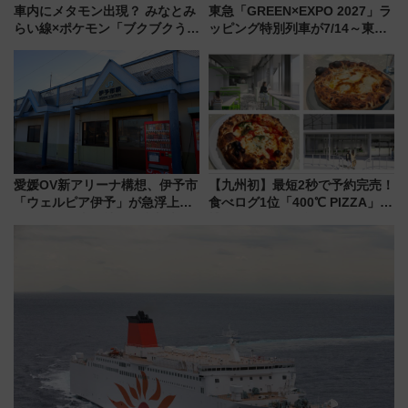
車内にメタモン出現？ みなとみ
東急「GREEN×EXPO 2027」ラ
らい線×ポケモン「ブクブクうみ
ッピング特別列車が7/14～東
ぞこの街」ラッピング電車が運
横・田園都市・目黒線でデビュ
行開始に！ この夏は直通列車で
ー！ 注目の編成やデザインまと
横浜へ！
め
愛媛OV新アリーナ構想、伊予市
【九州初】最短2秒で予約完売！
「ウェルピア伊予」が急浮上！
食べログ1位「400℃ PIZZA」が
サイボウズ青野社長の参加表明
博多駅すぐの明治公園に8/7オー
で探る鉄道アクセスの未来
プン。もつ鍋風など限定メニュ
ーも