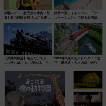
球場のビール販売員が車内に登
猛暑の夏こそトルコへ！「クー
場！夏の移動を盛り上げるJR九
ルケーション」で巡る黒海沿岸
州「ビール新幹線」7月31日・8
やエーゲ海の避暑リゾート 関
月7日限定 ソフトバンクホーク
連検索数が前年比237％増、ナ
スとコラボ
ショジオも認める『2026年に訪
れるべき世界の旅先』
【大井川鐵道】着るだけでトー
2026年9月東京メトロダイヤ改
マス号もSL・ELも乗れる「フリ
正！銀座線・丸ノ内線で合計
ーきっぷTシャツ」8月6日より
212本の大増発、混雑緩和に期
受注販売
待