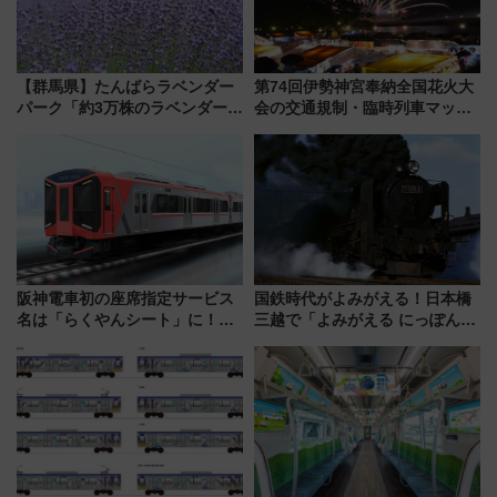
【群馬県】たんばらラベンダー
第74回伊勢神宮奉納全国花火大
パーク「約3万株のラベンダー」
会の交通規制・臨時列車マッ
が見頃！新幹線＆無料送迎バス
プ！JR東海・近鉄で快適にアク
で都心から約1時間半で夏の絶景
セス
を！
阪神電車初の座席指定サービス
国鉄時代がよみがえる！日本橋
名は「らくやんシート」に！新
三越で「よみがえる にっぽんの
型3000系で大阪梅田～山陽姫路
鉄道展」7/22-8/3開催、広田尚
を快適移動
敬の名作写真も、駅弁フェスも
同時開催！