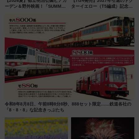
【2026夏】都立明治公園ビアガ
【7/24発売】2027年引退のドク
ーデン＆野外映画！「SUMMER
ターイエロー（T5編成）記念グ
LOUNGE」のアクセスと上映ス
ッズ7種が登場！ 新幹線車内放
ケジュール 夜風とビール、映画
送の目覚まし時計など通販・販
を満喫！
売店舗まとめ
令和8年8月8日、午前8時8分8秒、888セット限定……鉄道各社の
「8・8・8」な記念きっぷたち