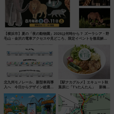
【横浜市】夏の「夜の動物園」2026は何時から？ ズーラシア・野
毛山・金沢の電車アクセスや見どころ、限定イベントを徹底解
説！
北九州モノレール、新型車両導
【駅ナカグルメ】エキュート秋
入へ 今日からデザイン総選挙
葉原に「T’sたんたん」 新橋に
始まる
551蓬莱のDNAを継ぐ「東京豚
饅」、オムライス専門店「肉と
たまご」新グルメ続々登場！
【2026年8月】