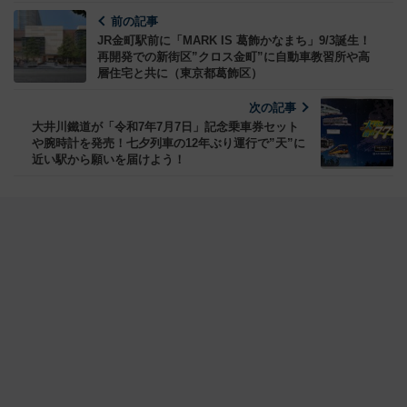
前の記事
JR金町駅前に「MARK IS 葛飾かなまち」9/3誕生！
再開発での新街区”クロス金町”に自動車教習所や高
層住宅と共に（東京都葛飾区）
次の記事
大井川鐵道が「令和7年7月7日」記念乗車券セット
や腕時計を発売！七夕列車の12年ぶり運行で”天”に
近い駅から願いを届けよう！