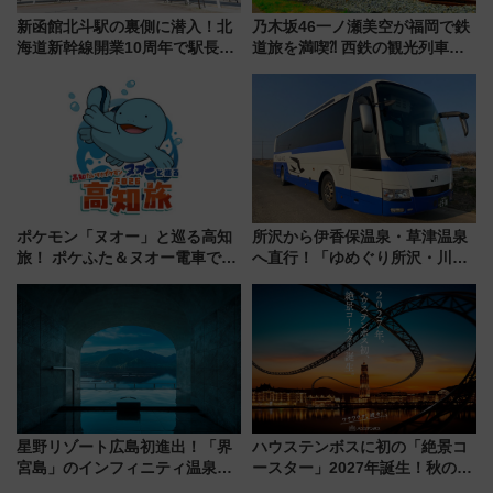
新函館北斗駅の裏側に潜入！北
乃木坂46一ノ瀬美空が福岡で鉄
海道新幹線開業10周年で駅長
道旅を満喫⁈ 西鉄の観光列車
室・地下通路など公開イベン
「THE RAIL KITCHEN
ト 参加方法や体験内容を紹介
CHIKUGO」で巡る福岡･太宰
府･柳川の旅！YouTubeが公開
に
ポケモン「ヌオー」と巡る高知
所沢から伊香保温泉・草津温泉
旅！ ポケふた＆ヌオー電車で楽
へ直行！「ゆめぐり所沢・川越
しむ鉄道スタンプラリーで土佐
号」で群馬の温泉旅をもっと気
路の絶景と絶品グルメを満喫！
軽に 運行ダイヤ・運賃を解説
（7月18日スタート）
星野リゾート広島初進出！「界
ハウステンボスに初の「絶景コ
宮島」のインフィニティ温泉と
ースター」2027年誕生！秋の
古式サウナ「石風呂」を大解剖
「すんごいハロウィン」見どこ