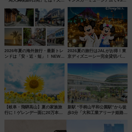
立・小樽・日光東照宮など全国
の設計秘話に迫る企画展が7月
の絶景＆限定グルメを網羅！煩
15日スタート
雑な手続きも不要でお手軽に楽
しめるプランが登場
2026年夏の海外旅行・最新トレ
2026夏の旅行はJALがお得！東
ンドは「安・近・短」！ NEWT
京ディズニーシー完全貸切パー
調査から読み解く、最新の人気
ティー招待券が当たるキャンペ
渡航先TOP5とは？ 円安時代の
ーン始まる 条件は「夏の国内
旅行術
線に2回搭乗」
【岐阜・飛騨高山】夏の家族旅
新駅 “手柄山平和公園駅”から徒
行に！ゲレンデ一面に20万本の
歩3分「大和工業アリーナ姫路」
ひまわりが咲き誇る「アルコピ
10月開業！Novelbright公演 や
アひまわり園」開園
大相撲巡業など 豪華イベントと
アクセス