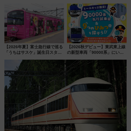
「浅草駅」を回避する最寄り駅･
連携で描く瀬戸内の波模様 運
アクセス攻略法、2万発の花火が
用は今冬から
都心の夜に！
【2026年夏】富士急行線で巡る
【2026秋デビュー】東武東上線
「うちはサスケ」誕生日スタン
の新型車両「90000系」にいち
プラリー！富士急ハイランド限
早く乗れる！ 8/11開催の小学生
定グルメ＆グッズ徹底ガイド
向け先行試乗会でキッズアンバ
サダーになろう