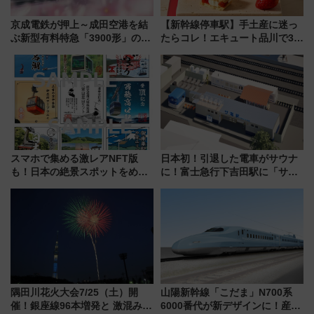
京成電鉄が押上～成田空港を結
【新幹線停車駅】手土産に迷っ
ぶ新型有料特急「3900形」のコ
たらコレ！エキュート品川で3年
ンセプト・デザイン公開 愛称
連続売上1位を獲得した定番手土
募集も実施
産スイーツとは？
スマホで集める激レアNFT版
日本初！引退した電車がサウナ
も！日本の絶景スポットをめぐ
に！富士急行下吉田駅に「サ電
って集める「索道印(さくどうい
（SADEN）」2026年12月開
ん)」企画がスタート
業 行き交う電車の音や振動を
感じながら「ととのう」新感覚
隅田川花火大会7/25（土）開
山陽新幹線「こだま」N700系
催！銀座線96本増発と 激混みの
6000番代が新デザインに！産学