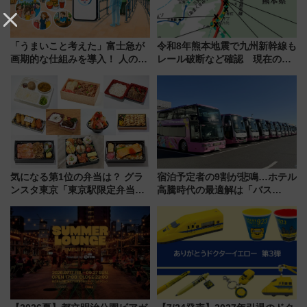
「うまいこと考えた」富士急が
令和8年熊本地震で九州新幹線も
画期的な仕組みを導入！ 人のか
レール破断など確認 現在の運
わりにスマホが並ぶ「分身く
転見合わせ状況と交通網への影
ん」始動
響
気になる第1位の弁当は？ グラ
宿泊予定者の9割が悲鳴…ホテル
ンスタ東京「東京駅限定弁当
高騰時代の最適解は「バス
2026 売上ランキング」
泊」!? WILLER最新調査で判明
した、推し活遠征や観光時のリ
アルな懐事情