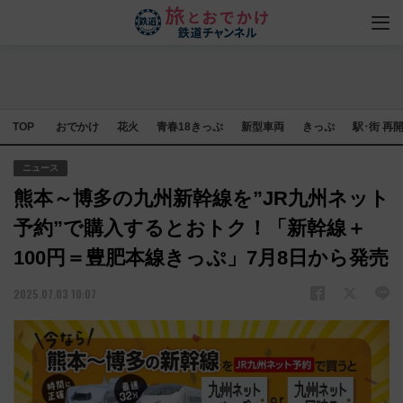
TOP
おでかけ
花火
青春18きっぷ
新型車両
きっぷ
駅･街 再
ニュース
熊本～博多の九州新幹線を”JR九州ネット
予約”で購入するとおトク！「新幹線＋
100円＝豊肥本線きっぷ」7月8日から発売
2025.07.03 10:07