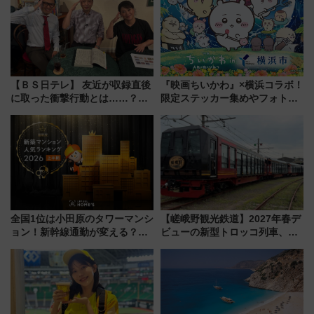
【ＢＳ日テレ】 友近が収録直後
『映画ちいかわ』×横浜コラボ！
に取った衝撃行動とは……？
限定ステッカー集めやフォトス
『友近・礼二の妄想トレイン』
ポット、特別花火でみなとみら
で極上の夏祭り鉄道旅を放送
いを満喫しよう（花火鑑賞会応
募は7/12まで！）
全国1位は小田原のタワーマンシ
【嵯峨野観光鉄道】2027年春デ
ョン！新幹線通勤が変える？
ビューの新型トロッコ列車、い
「住みたい街」の最新トレンド
よいよ試運転開始へ！現行車両
【新築マンション人気ランキン
は2026年で引退
グ】