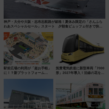
神戸・大分や大阪・志布志航路が破格！夏休み限定の「さんふら
わあスペシャルセール」スタート 夕朝食ビュッフェ付きで快適
な船旅はいかが？
駅前広場の利用が「超お手軽」
筑豊電気鉄道に新型車両「7000
に！？新プラットフォーム
形」2027年導入！沿線の花をイ
「HirakeBA」8月3日始動、ス
メージしたイエローを採用 車
マホで簡単申請 物販や演奏会な
内は落ち着いたゆとりある空間
どに【JR東日本】
に