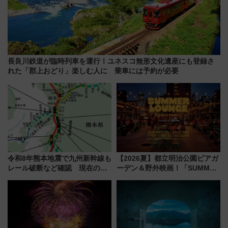
長良川鉄道が臨時列車を運行！ユネスコ無形文化遺産にも登録さ
れた「郡上おどり」楽しむ人に 乗車には予約が必要
令和8年熊本地震で九州新幹線も
【2026夏】都立明治公園ビアガ
レール破断など確認 現在の運
ーデン＆野外映画！「SUMMER
転見合わせ状況と交通網への影
LOUNGE」のアクセスと上映ス
響
ケジュール 夜風とビール、映画
を満喫！