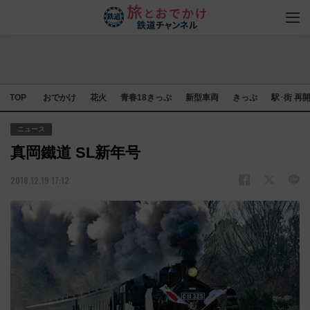
TOP
おでかけ
花火
青春18きっぷ
新型車両
きっぷ
駅･街 再
ニュース
真岡鐵道 SL新年号
2018.12.19 17:12