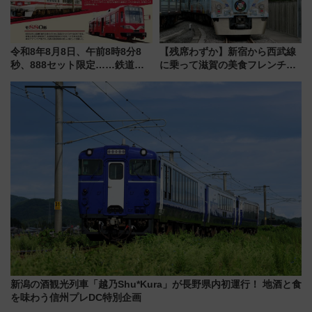
令和8年8月8日、午前8時8分8
【残席わずか】新宿から西武線
秒、888セット限定……鉄道各
に乗って滋賀の美食フレンチを
社の「8・8・8」な記念きっぷ
堪能？ 大人気レストラン列車
たち
「52席の至福」で味わう近江牛
や伝統文化の特別コラボ
新潟の酒観光列車「越乃Shu*Kura」が長野県内初運行！ 地酒と食
を味わう信州プレDC特別企画