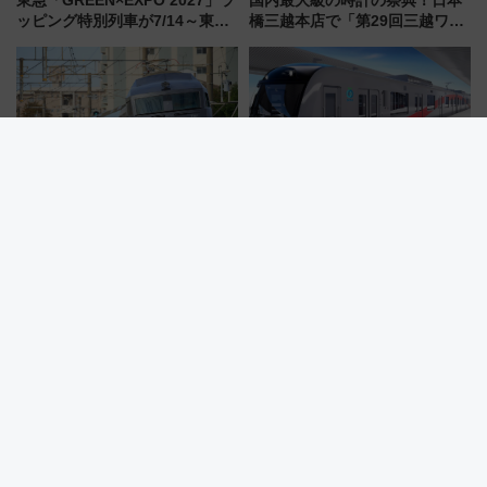
ッピング特別列車が7/14～東
橋三越本店で「第29回三越ワー
横・田園都市・目黒線でデビュ
ルドウォッチフェア」開幕
ー！ 注目の編成やデザインまと
【2026年8月5日～25日】
め
【ひなたフェス2026】宮崎の宿
【西武新宿線】新車両「トキイ
難民へ！特急787系で一晩過ご
ロ」2027年春運行開始！田無・
せる夜間滞在型イベント「スワ
新所沢にも停車 2028年春には
ローおひさま」が救世主に？
「第2弾」も