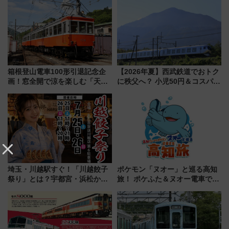
全力応援 夜行列車「ドリーム
おひさま号」も走る
箱根登山電車100形引退記念企
【2026年夏】西武鉄道でおトク
画！窓全開で涼を楽しむ「天然
に秩父へ？ 小児50円＆コスパ最
クーラー体験号」と限定鉄コレ
強きっぷで「安・近・短」な家
発売
族旅行！ 深夜の正丸トンネル探
検や特急ラビューも
埼玉・川越駅すぐ！「川越餃子
ポケモン「ヌオー」と巡る高知
祭り」とは？宇都宮・浜松から
旅！ ポケふた＆ヌオー電車で楽
ご当地和牛まで全国の人気餃子
しむ鉄道スタンプラリーで土佐
を食べ比べ【7月25日・26日開
路の絶景と絶品グルメを満喫！
催】
（7月18日スタート）