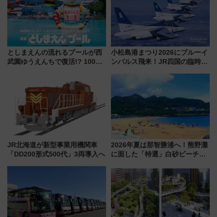
としまえんの流れるプールが西
小松島港まつり2026にブルーイ
武園ゆうえんちで復活!? 100周
ンパルス飛来！JR四国の臨時ダ
年記念企画＆「春日のうん○スラ
イヤや駐車場予約を徹底解説
イダー」に注目 2026年夏は所
沢へ遊びに行こう
JR北海道が新型事業用機関車
2026年夏は那智勝浦へ！熊野灘
「DD200形式500代」3両導入へ
に面した「特選」白砂ビーチは
必見 「第17回那智勝浦町花火大
会」は8月11日開催！