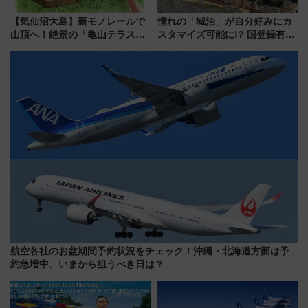
【気仙沼大島】新モノレールで
憧れの「城泊」が自分好みにカ
山頂へ！絶景の「亀山テラス
スタマイズ可能に!? 国登録有形
360°」が7月19日オープン、休
文化財・丸亀城「延寿閣別館」
暇村のお得な日帰りプランも登
にオーダーメイド型の宿泊プラ
場
ンが誕生！
航空各社のお盆期間予約状況をチェック！沖縄・北海道方面は予
約急増中、いまから狙うべき日は？