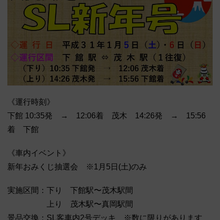
《運行時刻》
下館 10:35発 → 12:06着 茂木 14:26発 → 15:56
着 下館
《車内イベント》
新年おみくじ抽選会 ※1月5日(土)のみ
実施区間：下り 下館駅〜茂木駅間
上り 茂木駅〜真岡駅間
景品交換：SL客車内2号デッキ ※数に限りがあります