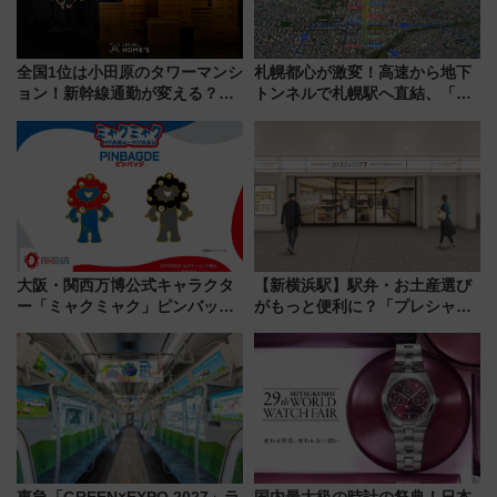
全国1位は小田原のタワーマンシ
札幌都心が激変！高速から地下
ョン！新幹線通勤が変える？
トンネルで札幌駅へ直結、「創
「住みたい街」の最新トレンド
成川通都心アクセス道路」が7月
【新築マンション人気ランキン
から本格着工、延長4.8km整備
グ】
事業の全貌
大阪・関西万博公式キャラクタ
【新横浜駅】駅弁・お土産選び
ー「ミャクミャク」ピンバッジ
がもっと便利に？「プレシャス
新登場！関西の駅構内などで7月
デリ＆ギフト新横浜」がオープ
中旬発売
ン 場所や営業時間・限定弁当
を紹介
東急「GREEN×EXPO 2027」ラ
国内最大級の時計の祭典！日本