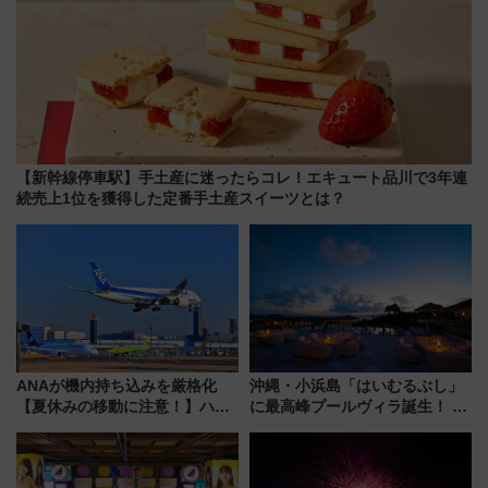
【新幹線停車駅】手土産に迷ったらコレ！エキュート品川で3年連
続売上1位を獲得した定番手土産スイーツとは？
ANAが機内持ち込みを厳格化
沖縄・小浜島「はいむるぶし」
【夏休みの移動に注意！】ハン
に最高峰プールヴィラ誕生！ 石
ドバッグやPCケースも対象の
垣島から船で向かう究極のご褒
「身の回り品」新サイズ制限
美旅「何もしない贅沢」を体験
(40×30×20cm)おさらい
してみない？