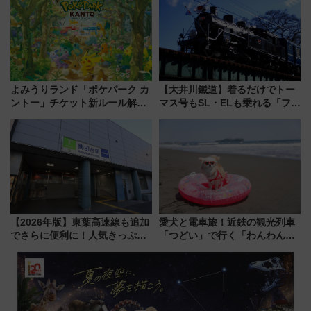
ーは9月
よみうりランド「ポケパーク カ
【大井川鐵道】着るだけでトー
ントー」チケット新ルール解
マス号もSL・ELも乗れる「フリ
説！購入制限の緩和と入場時の
ーきっぷTシャツ」8月6日より
本人確認が11月スタート
受注販売
【2026年版】東葉高速線も追加
愛犬と電車旅！近鉄の観光列車
でさらに便利に！人気きっぷ
「つどい」で行く「わんわん列
「サンキューちばフリーパス」
車」第5弾！海辺のBBQも楽し
今年も発売 秋・早春に千葉県を
める日帰りツアー
巡るなら使い勝手・コスパ抜群