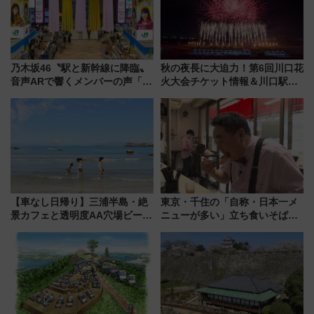
乃木坂46〝駅と新幹線に降臨〟
秋の夜長に大迫力！第6回川口花
音声ARで響くメンバーの声「真
火大会チケット情報＆川口駅か
夏の全国ツアー2026」
らのアクセスガイド
【車なし日帰り】三浦半島・絶
東京・千住の「自称・日本一メ
景カフェと透明度AA穴場ビーチ
ニューが多い」立ち食いそば屋
を巡る！ おトクな電車きっぷ活
とは？ ＢＳ日テレ『ドランク塚
用してストレスフリー旅へ行こ
地のふらっと立ち食いそば』
う！
7/27夜10時～放送