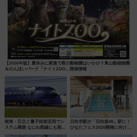
【2026年版】夏休みに家族で夜の動物園はいかが？東山動植物園
＆のんほいパーク「ナイトZOO」開催情報
南海・日立と量子技術活用でシ
日向市駅が「日向坂46」駅に！
ステム構築 なにわ筋線にも期待
ひなたフェス2026開催に向けJR
乗務員・車両計画作業を短縮へ
九州が記念きっぷや臨時列車で