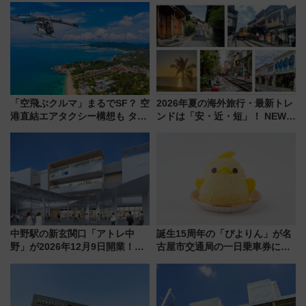
「空飛ぶクルマ」まるでSF？ 空
2026年夏の海外旅行・最新トレ
港直結エアタクシー構想も タイ
ンドは「安・近・短」！ NEWT
で検証
調査から読み解く、最新の人気
渡航先TOP5とは？ 円安時代の
旅行術
中野駅の新玄関口「アトレ中
誕生15周年の「ぴよりん」が名
野」が2026年12月9日開業！新
古屋市交通局の一日乗車券に！
改札直結で屋上BBQも楽しめる
東山線では貸切電車も登場【限
注目スポット
定1万5000枚】