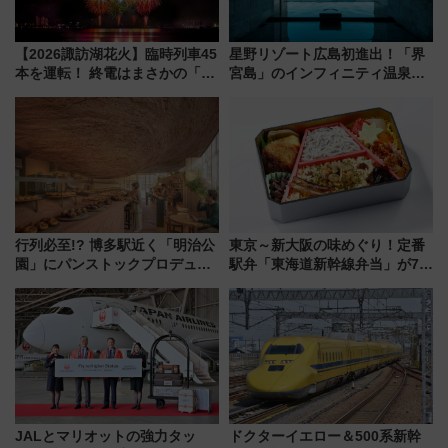
【2026諏訪湖花火】臨時列車45
星野リゾート広島初進出！「界
本を運転！ 終電はまさかの「0
宮島」のインフィニティ温泉と
時30分発新宿行き」!? 当日のプ
古式サウナ「石風呂」を大解剖
ログラムから交通規制情報、観
宿泊料金・アクセスは？（2026
覧席情報まで徹底解説
年7月23日開業）
行列必至!? 博多駅近く「明治公
東京～新大阪の味めぐり！定番
園」にパンストックプロデュー
駅弁「東海道新幹線弁当」が7月
スの新業態『Land Bageri』8/7
21日にリニューアル発売
オープン 秋からはビストロ営業
も！
JALとマリオットの強力タッ
ドクターイエロー＆500系新幹