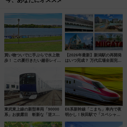
今、あなたにオススメ
買い物ついでに手ぶらで水上散
【2026年最新】新潟駅の再開発
歩！ この夏行きたい越谷レイク
はいつ完成？ 万代広場全面完成
タウンの新たな水辺の憩いエリ
から「にいがた2キロ」・古町再
ア「LAKESIDE PARK」（埼玉
開発、バスタ新潟構想まで徹底
県越谷市）
解説！
東武東上線の新型車両「90000
E6系新幹線「こまち」車内で夜
系」お披露目 斬新な「逆スラ
明かし！秋田駅で「スペシャル
ント式」の先頭形状と明るく開
ナイト」8月開催、料金や予約方
放的な車内空間に注目、デビュ
法は？