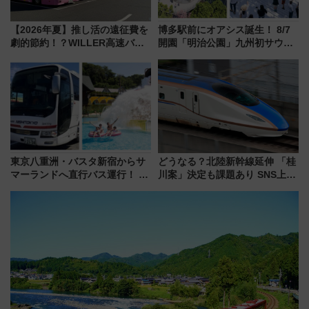
【2026年夏】推し活の遠征費を
博多駅前にオアシス誕生！ 8/7
劇的節約！？WILLER高速バス
開園「明治公園」九州初サウナ
「1km5円セール」やワンコイン
TOTOPAや日本一のピザなど絶
温泉の最強ルート 予約期間・
品グルメ登場で駅前の過ごし方
対象路線まとめ
はどう変わる？
東京八重洲・バスタ新宿からサ
どうなる？北陸新幹線延伸 「桂
マーランドへ直行バス運行！ お
川案」決定も課題あり SNS上の
トクな1Dayパスで夏のプールと
声は
推し活を楽しもう！（2026年
8/1～31）