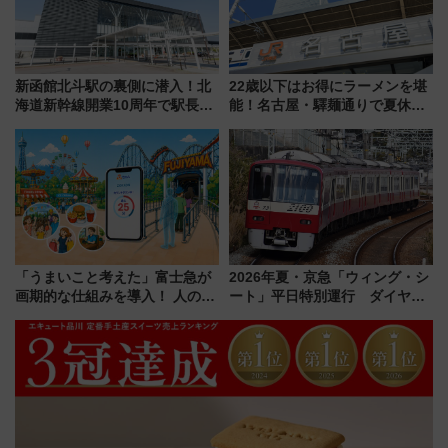
新函館北斗駅の裏側に潜入！北
22歳以下はお得にラーメンを堪
海道新幹線開業10周年で駅長
能！名古屋・驛麺通りで夏休み
室・地下通路など公開イベン
限定「U22応援割り」が7月21日
ト 参加方法や体験内容を紹介
よりスタート
「うまいこと考えた」富士急が
2026年夏・京急「ウィング・シ
画期的な仕組みを導入！ 人のか
ート」平日特別運行 ダイヤ・
わりにスマホが並ぶ「分身く
乗車方法を解説！2階建てバスや
ん」始動
三浦海岸を堪能できるお出かけ
プランもご紹介