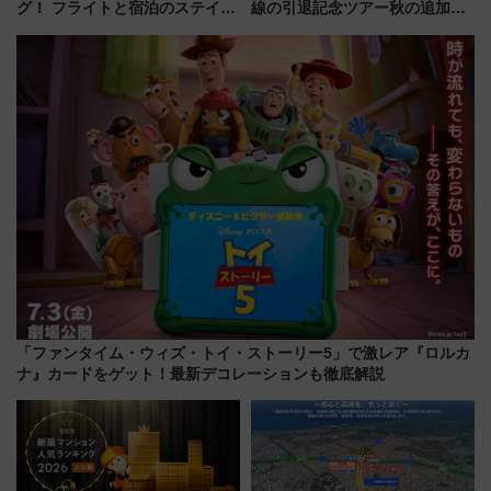
グ！ フライトと宿泊のステイタ
線の引退記念ツアー秋の追加企
スマッチでFLY ON ポイントや
画が決定！乗車体験やグッズ・
上級会員資格を効率よく獲得す
ホテル情報まとめ
る方法を解説
「ファンタイム・ウィズ・トイ・ストーリー5」で激レア『ロルカ
ナ』カードをゲット！最新デコレーションも徹底解説