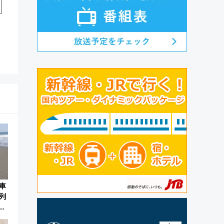
車
列
し