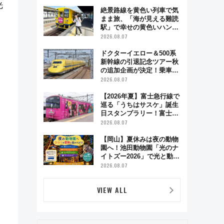
光
絶景路線を黄色い列車で気
まま旅、「海が見える難読
駅」で幸せの黄色いハンカ
チに願いを 「新・鉄道ひ
2026.08.07
とり旅」279回目の舞台は
「島原鉄道」
ドクターイエロー＆500系
新幹線の引退記念ツアー秋
の追加企画が決定！乗車体
験やグッズ・ホテル情報ま
2026.08.07
とめ
【2026年夏】富士急行線で
巡る「うちはサスケ」誕生
日スタンプラリー！富士急
ハイランド限定グルメ＆グ
2026.08.07
ッズ徹底ガイド
【岡山】夏休みは夜の動物
園へ！池田動物園「光のナ
イトズー2026」で光と動物
が彩る特別な夜
2026.08.07
VIEW ALL