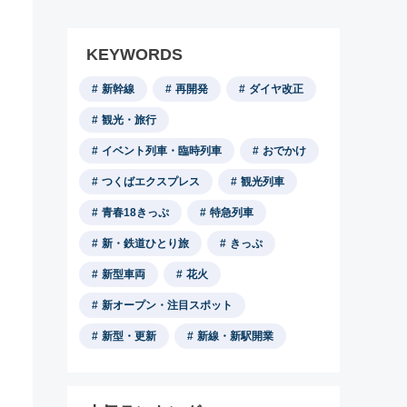
KEYWORDS
新幹線
再開発
ダイヤ改正
観光・旅行
イベント列車・臨時列車
おでかけ
つくばエクスプレス
観光列車
青春18きっぷ
特急列車
新・鉄道ひとり旅
きっぷ
新型車両
花火
新オープン・注目スポット
新型・更新
新線・新駅開業