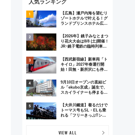
人気ランキング
【広島】瀬戸内海を望むリ
ゾートホテルで叶える！グ
ランドプリンスホテル広島
のフォトウエディング＆カ
ジュアルパーティープラン
【2026年】銚子みなとまつ
り花火大会は8/8 (土)開催！
JR･銚子電鉄の臨時列車や
アクセス情報、利根川に咲
く8,000発の大迫力＆屋台
【西武新宿線】新車両「ト
を満喫
キイロ」2027年春運行開
始！田無・新所沢にも停
車 2028年春には「第2
弾」も
9月10日オープンの直結ビ
ル「ekubo京成」誕生で、
スカイライナーも停まる巨
大ハブ駅・新鎌ヶ谷はどう
変わる？ 全テナント情報も
【大井川鐵道】着るだけで
公開！
トーマス号もSL・ELも乗
れる「フリーきっぷTシャ
ツ」8月6日より受注販売
VIEW ALL