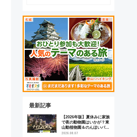
最新記事
【2026年版】夏休みに家族
で夜の動物園はいかが？東
山動植物園＆のんほいパー
ク「ナイトZOO」開催情報
2026.08.07