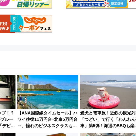
ップ！？
【ANA国際線タイムセール】ハ
愛犬と電車旅！近鉄の観光列
がブルー
ワイ往復11万円台･北京5万円台
「つどい」で行く「わんわん
「デビュ
～、憧れのビジネスクラスも！
車」第5弾！海辺のBBQも楽
現 運転
来春のGW旅行まで狙える激ア
める日帰りツアー