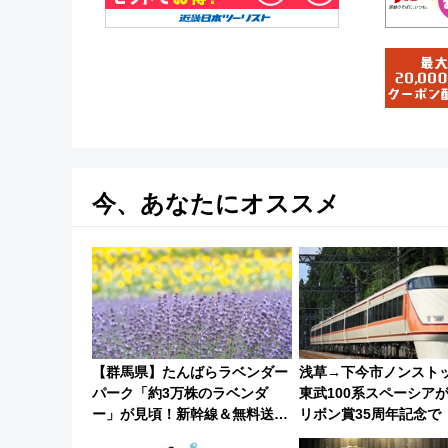
今、あなたにオススメ
【群馬県】たんばらラベンダー
浅草→下今市ノンスト
パーク「約3万株のラベンダ
東武100系スペーシア
ー」が見頃！新幹線＆無料送迎
リボン賞35周年記念で
バスで都心から約1時間半で夏
ー当時の停車駅」を再