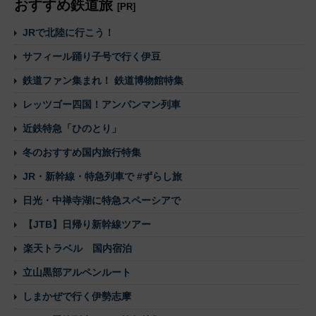
おすすめ鉄道旅
[PR]
JRで北陸に行こう！
サフィール踊り子号で行く伊豆
鉄道ファン集まれ！ 鉄道博物館特集
レッツゴー四国！アンパンマン列車
近鉄特急「ひのとり」
冬のおすすめ国内旅行特集
JR・新幹線・特急列車で #ずらし旅
日光・中禅寺湖に特急スペーシアで
【JTB】日帰り新幹線ツアー
楽天トラベル 国内宿泊
立山黒部アルペンルート
しまかぜで行く伊勢志摩