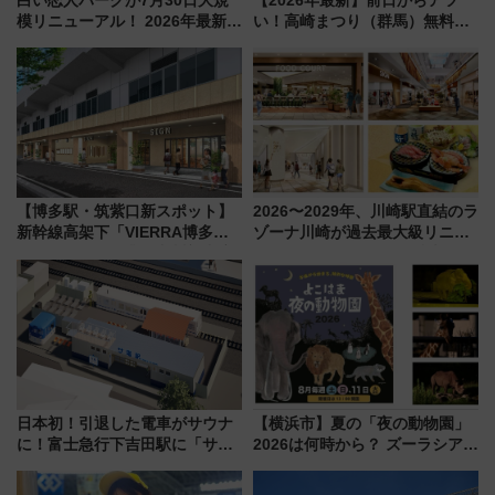
白い恋人パークが7月30日大規
【2026年最新】前日からアツ
模リニューアル！ 2026年最新の
い！高崎まつり（群馬）無料観
新エリア・工場見学の見どころ
覧エリアから初開催100人みこ
と料金・アクセスを徹底解説
しまで
（札幌市）
【博多駅・筑紫口新スポット】
2026〜2029年、川崎駅直結のラ
新幹線高架下「VIERRA博多テ
ゾーナ川崎が過去最大級リニュ
ラス」が9/18開業！九州初出店
ーアル！ フードコート拡大など
など注目の全6店舗 「博多活憩
「いつから何が変わるか」徹底
通り」も一新
解説！
日本初！引退した電車がサウナ
【横浜市】夏の「夜の動物園」
に！富士急行下吉田駅に「サ電
2026は何時から？ ズーラシア・
（SADEN）」2026年12月開
野毛山・金沢の電車アクセスや
業 行き交う電車の音や振動を
見どころ、限定イベントを徹底