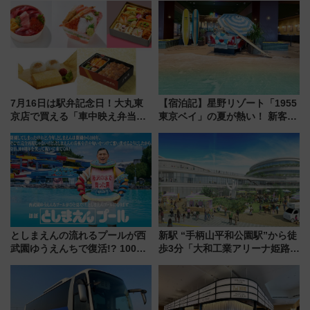
由と交通アクセス術、ライブ会
りたいけど……【WILLER お盆
場に何を求める？
帰省動向調査】
7月16日は駅弁記念日！大丸東
【宿泊記】星野リゾート「1955
京店で買える「車中映え弁当」
東京ベイ」の夏が熱い！ 新客室
フェア【2026年夏】
「50sスターダムルーム」とア
メリカングルメ＆絶品スイーツ
を満喫（千葉県浦安市）
としまえんの流れるプールが西
新駅 “手柄山平和公園駅”から徒
武園ゆうえんちで復活!? 100周
歩3分「大和工業アリーナ姫路」
年記念企画＆「春日のうん○スラ
10月開業！Novelbright公演 や
イダー」に注目 2026年夏は所
大相撲巡業など 豪華イベントと
沢へ遊びに行こう
アクセス