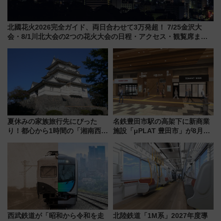
北國花火2026完全ガイド、両日合わせて3万発超！ 7/25金沢大
会・8/1川北大会の2つの花火大会の日程・アクセス・観覧席まと
め（石川県）
夏休みの家族旅行先にぴった
名鉄豊田市駅の高架下に新商業
り！都心から1時間の「湘南西エ
施設「μPLAT 豊田市」が8月26
リア」満喫ガイド 鎌倉・江の
日開業！全8店舗が出店し街の新
島とは異なる魅力を持つ今夏の
たな玄関口へ
注目スポット
西武鉄道が「昭和から令和を走
北陸鉄道「1M系」2027年度導