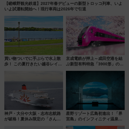
【嵯峨野観光鉄道】2027年春デビューの新型トロッコ列車、いよ
いよ試運転開始へ！現行車両は2026年で引退
買い物ついでに手ぶらで水上散
京成電鉄が押上～成田空港を結
歩！ この夏行きたい越谷レイク
ぶ新型有料特急「3900形」のコ
タウンの新たな水辺の憩いエリ
ンセプト・デザイン公開 愛称
ア「LAKESIDE PARK」（埼玉
募集も実施
県越谷市）
神戸・大分や大阪・志布志航路
星野リゾート広島初進出！「界
が破格！夏休み限定の「さんふ
宮島」のインフィニティ温泉と
らわあスペシャルセール」スタ
古式サウナ「石風呂」を大解剖