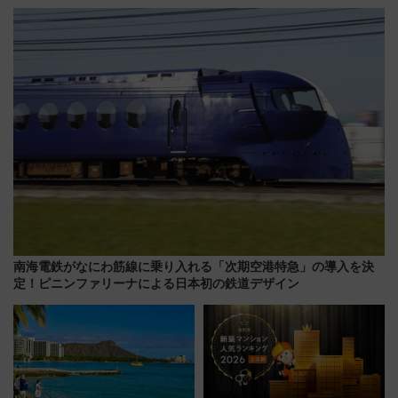
5000発の花火が夜を彩る 今年は
道まつり2026」が8月8日・9日
混雑に要注意、その理由は
に開催決定
南海電鉄がなにわ筋線に乗り入れる「次期空港特急」の導入を決
定！ピニンファリーナによる日本初の鉄道デザイン