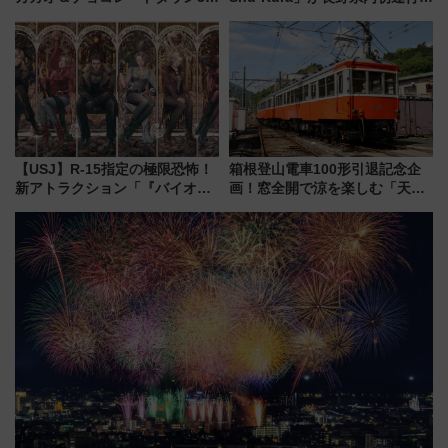
年！ 9月は入場料半額やチョコ
地酒と食を味わう信州プレDC特
詰め放題を開催、ロイズタウン
別企画
駅からのアクセスも
【USJ】R-15指定の極限恐怖！
箱根登山電車100形引退記念企
新アトラクション「『バイオハ
画！窓全開で涼を楽しむ「天然
ザード レクイエム』 ザ・ダイ
クーラー体験号」と限定鉄コレ
ブ」今秋登場 ―予測不能の恐
発売
怖に泣き叫べ―