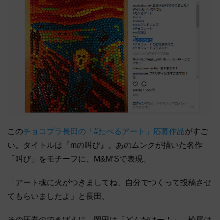
この
チョコプラ長田の「#たべるアート」応募作品
がすご
い。タイトルは『mの叫び』。あのムンクが描いた名作
「叫び」をモチーフに、M&M’Sで表現。
「アート魂に火がつきましてね、自分でつくって投稿させ
てもらいましたよ」と長田。
その圧巻のできばえに、岡田は「どんだけー！」、松尾は