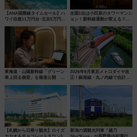
【ANA国際線タイムセール】ハ
全国1位は小田原のタワーマンシ
ワイ往復11万円台･北京5万円台
ョン！新幹線通勤が変える？
～、憧れのビジネスクラスも！
「住みたい街」の最新トレンド
来春のGW旅行まで狙える激ア
【新築マンション人気ランキン
ツ路線まとめ（8/10まで）
グ】
東海道・山陽新幹線「グリーン
2026年9月東京メトロダイヤ改
車上回る個室」を報道公開 プ
正！銀座線・丸ノ内線で合計
ライベート感備えた上質な空間
212本の大増発、混雑緩和に期
待
【札幌から日帰り観光】ロイズ
新潟の酒観光列車「越乃
カカオ＆チョコレートタウン3周
Shu*Kura」が長野県内初運行！