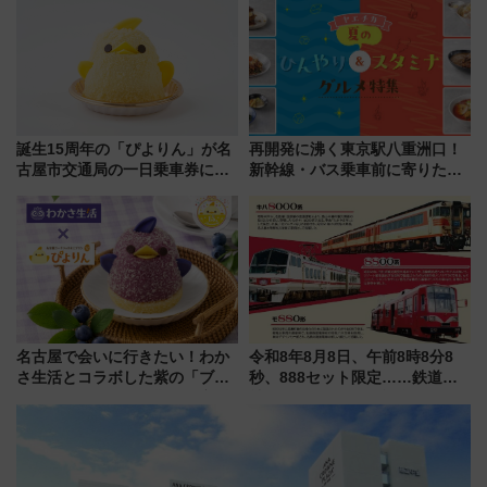
ート 夕朝食ビュッフェ付きで
宿泊料金・アクセスは？（2026
快適な船旅はいかが？
年7月23日開業）
誕生15周年の「ぴよりん」が名
再開発に沸く東京駅八重洲口！
古屋市交通局の一日乗車券に！
新幹線・バス乗車前に寄りたい
東山線では貸切電車も登場【限
「ヤエチカ」2026年夏の「ひん
定1万5000枚】
やり＆スタミナグルメ」6選【新
店舗も！】
名古屋で会いに行きたい！わか
令和8年8月8日、午前8時8分8
さ生活とコラボした紫の「ブル
秒、888セット限定……鉄道各
ーベリーぴよりん」期間限定販
社の「8・8・8」な記念きっぷ
売
たち