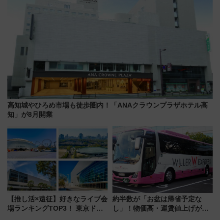
高知城やひろめ市場も徒歩圏内！「ANAクラウンプラザホテル高
知」が8月開業
【推し活×遠征】好きなライブ会
約半数が「お盆は帰省予定な
場ランキングTOP3！ 東京ドー
し」！物価高・運賃値上げが財
ムや大阪城ホールが選ばれる理
布を直撃、往復1万円以内なら帰