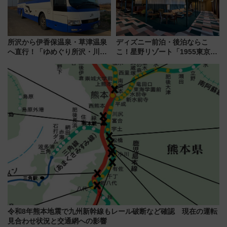
所沢から伊香保温泉・草津温泉
ディズニー前泊・後泊ならこ
へ直行！「ゆめぐり所沢・川越
こ！星野リゾート「1955東京ベ
号」で群馬の温泉旅をもっと気
イ」が子連れや夕食難民を救う5
軽に 運行ダイヤ・運賃を解説
つの理由 無料バス＆24時間サー
ビスで混雑回避
令和8年熊本地震で九州新幹線もレール破断など確認 現在の運転
見合わせ状況と交通網への影響