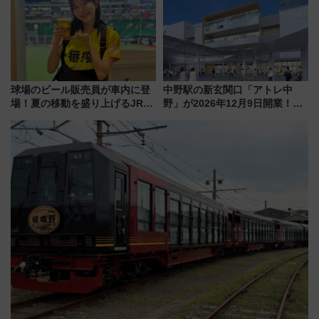
感じながら「ととのう」新感覚
解説！
球場のビール販売員が車内に登
中野駅の新玄関口「アトレ中
場！夏の移動を盛り上げるJR九
野」が2026年12月9日開業！新
州「ビール新幹線」7月31日・8
改札直結で屋上BBQも楽しめる
月7日限定 ソフトバンクホーク
注目スポット
スとコラボ