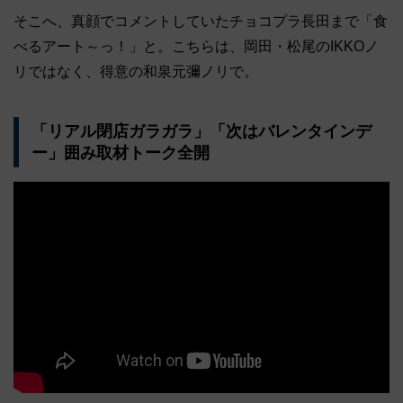
そこへ、真顔でコメントしていたチョコプラ長田まで「食
べるアート～っ！」と。こちらは、岡田・松尾のIKKOノ
リではなく、得意の和泉元彌ノリで。
「リアル閉店ガラガラ」「次はバレンタインデ
ー」囲み取材トーク全開