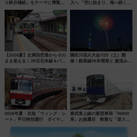
り鉄分補給」をテーマに博覧会
入へ 「空に始まり、海へ続く」
を実施！くすのきホールで8月
白山比咩神社をモチーフにした
14日から 新車両「トキイロ」体
神秘的なデザイン
験ブースも アクセスや申込方法
を解説
【2026夏】女満別空港からその
隅田川花火大会7/25（土）開
まま使える！JR石北本線＆バス
催！銀座線96本増発と 激混みの
乗り放題「北見・網走周遊フリ
「浅草駅」を回避する最寄り駅･
ーパス」でおトクに道東観光
アクセス攻略法、2万発の花火が
（8/3発売）
都心の夜に！
2026年夏・京急「ウィング・シ
東武東上線の新型車両「90000
ート」平日特別運行 ダイヤ・
系」お披露目 斬新な「逆スラ
乗車方法を解説！2階建てバスや
ント式」の先頭形状と明るく開
三浦海岸を堪能できるお出かけ
放的な車内空間に注目、デビュ
プランもご紹介
ーは9月