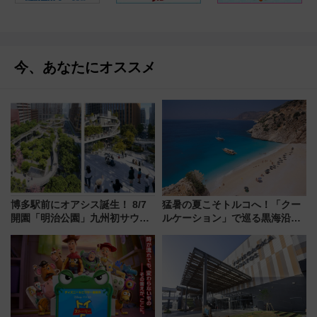
今、あなたにオススメ
博多駅前にオアシス誕生！ 8/7
猛暑の夏こそトルコへ！「クー
開園「明治公園」九州初サウナ
ルケーション」で巡る黒海沿岸
TOTOPAや日本一のピザなど絶
やエーゲ海の避暑リゾート 関
品グルメ登場で駅前の過ごし方
連検索数が前年比237％増、ナ
はどう変わる？
ショジオも認める『2026年に訪
れるべき世界の旅先』