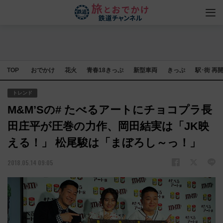
TOP
おでかけ
花火
青春18きっぷ
新型車両
きっぷ
駅･街 再
トレンド
M&M’Sの# たべるアートにチョコプラ長
田庄平が圧巻の力作、岡田結実は「JK映
える！」 松尾駿は「まぼろし～っ！」
2018.05.14 09:05