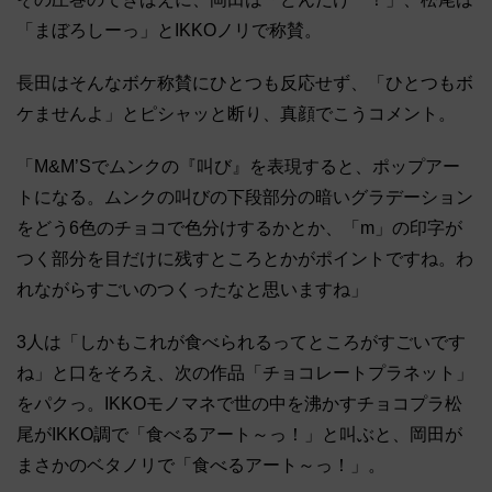
「まぼろしーっ」とIKKOノリで称賛。
長田はそんなボケ称賛にひとつも反応せず、「ひとつもボ
ケませんよ」とピシャッと断り、真顔でこうコメント。
「M&M’Sでムンクの『叫び』を表現すると、ポップアー
トになる。ムンクの叫びの下段部分の暗いグラデーション
をどう6色のチョコで色分けするかとか、「m」の印字が
つく部分を目だけに残すところとかがポイントですね。わ
れながらすごいのつくったなと思いますね」
3人は「しかもこれが食べられるってところがすごいです
ね」と口をそろえ、次の作品「チョコレートプラネット」
をパクっ。IKKOモノマネで世の中を沸かすチョコプラ松
尾がIKKO調で「食べるアート～っ！」と叫ぶと、岡田が
まさかのベタノリで「食べるアート～っ！」。