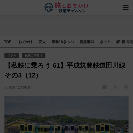
TOP
おでかけ
花火
青春18きっぷ
新型車両
きっぷ
駅･街 再
コラム
私鉄に乗ろう
【私鉄に乗ろう 61】平成筑豊鉄道田川線
その3（12）
2018.07.23 06:07