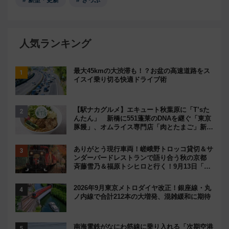
新型・更新
きっぷ
人気ランキング
最大45kmの大渋滞も！？お盆の高速道路をス
イスイ乗り切る快適ドライブ術
【駅ナカグルメ】エキュート秋葉原に「T’sた
んたん」 新橋に551蓬莱のDNAを継ぐ「東京
豚饅」、オムライス専門店「肉とたまご」新グ
ルメ続々登場！【2026年8月】
ありがとう現行車両！嵯峨野トロッコ貸切＆サ
ンダーバードレストランで語り合う秋の京都
斉藤雪乃＆福原トシヒロと行く！9月13日「京
都の鉄道満喫ツアー」開催
2026年9月東京メトロダイヤ改正！銀座線・丸
ノ内線で合計212本の大増発、混雑緩和に期待
南海電鉄がなにわ筋線に乗り入れる「次期空港