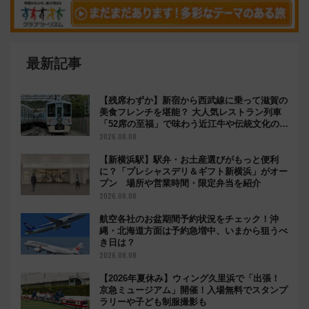
最新記事
【残席わずか】新宿から西武線に乗って滋賀の
美食フレンチを堪能？ 大人気レストラン列車
「52席の至福」で味わう近江牛や伝統文化の特
別コラボ
2026.08.08
【新横浜駅】駅弁・お土産選びがもっと便利
に？「プレシャスデリ＆ギフト新横浜」がオー
プン 場所や営業時間・限定弁当を紹介
2026.08.08
航空各社のお盆期間予約状況をチェック！沖
縄・北海道方面は予約急増中、いまから狙うべ
き日は？
2026.08.08
【2026年夏休み】ウィング久里浜で「出張！
京急ミュージアム」開催！入場無料でスタンプ
ラリーや子ども制服撮影も