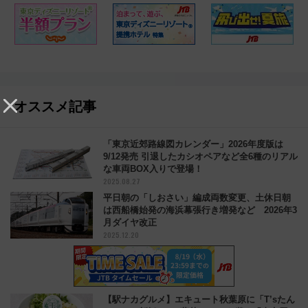
オススメ記事
「東京近郊路線図カレンダー」2026年度版は
9/12発売 引退したカシオペアなど全6種のリアル
な車両BOX入りで登場！
2025.08.27
平日朝の「しおさい」編成両数変更、土休日朝
は西船橋始発の海浜幕張行き増発など 2026年3
月ダイヤ改正
2025.12.20
【駅ナカグルメ】エキュート秋葉原に「T’sたん