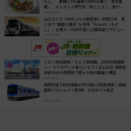
たん」 新橋に551蓬莱のDNAを継ぐ「東京豚
饅」、オムライス専門店「肉とたまご」新グル
2026.08.06
メ続々登場！【2026年8月】
山口エリア【45年ぶりの新型車】JR西日本、黒
と金で”維新の陽光”を表現「Kizashi（きざ
し）」を導入！2026年度に山陽本線でデビュー
2025.10.30
イオン津店跡地「そよら津桜橋」2026年秋開業
へ！ ヤマダデンキ新コンセプト店も出店 津駅徒
歩約10分の再開発で変わる街の動線と裏話
2026.04.16
福岡市地下鉄空港線が平日朝に2往復増便！混雑
緩和プロジェクト第3弾 3/16ダイヤ改正
2026.02.08