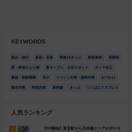
KEYWORDS
観光・旅行
新型・更新
青春18きっぷ
新型車両
再開発
新・鉄道ひとり旅
新オープン・注目スポット
ダイヤ改正
新線・新駅開業
花火
イベント列車・臨時列車
おでかけ
観光列車
特急列車
新幹線
きっぷ
つくばエクスプレス
人気ランキング
【9/9開始】東京駅から日本橋エリアがポケモ