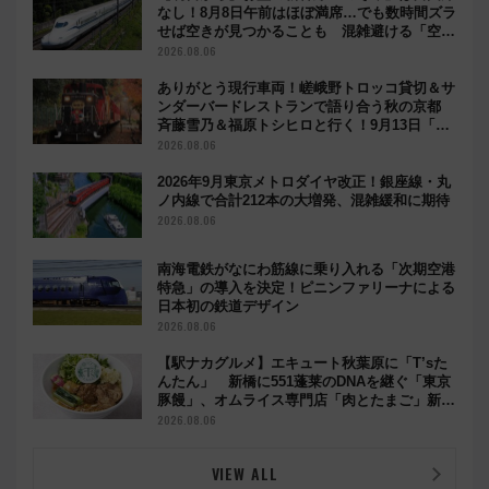
なし！8月8日午前はほぼ満席…でも数時間ズラ
せば空きが見つかることも 混雑避ける「空
席」探しのコツ
2026.08.06
ありがとう現行車両！嵯峨野トロッコ貸切＆サ
ンダーバードレストランで語り合う秋の京都
斉藤雪乃＆福原トシヒロと行く！9月13日「京
都の鉄道満喫ツアー」開催
2026.08.06
2026年9月東京メトロダイヤ改正！銀座線・丸
ノ内線で合計212本の大増発、混雑緩和に期待
2026.08.06
南海電鉄がなにわ筋線に乗り入れる「次期空港
特急」の導入を決定！ピニンファリーナによる
日本初の鉄道デザイン
2026.08.06
【駅ナカグルメ】エキュート秋葉原に「T’sた
んたん」 新橋に551蓬莱のDNAを継ぐ「東京
豚饅」、オムライス専門店「肉とたまご」新グ
ルメ続々登場！【2026年8月】
2026.08.06
VIEW ALL