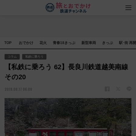
TOP
おでかけ
花火
青春18きっぷ
新型車両
きっぷ
駅･街 再
コラム
私鉄に乗ろう
【私鉄に乗ろう 62】長良川鉄道越美南線
その20
2018.08.17 06:08