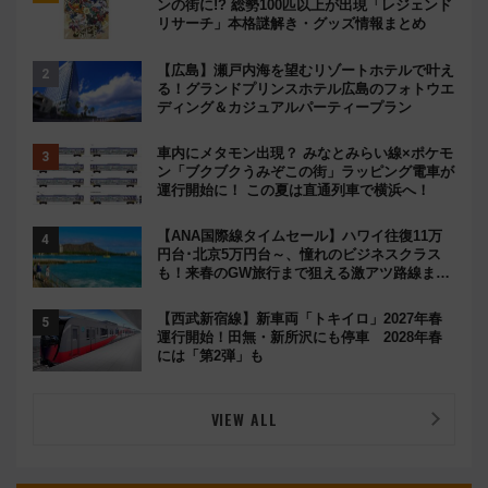
ンの街に!? 総勢100匹以上が出現「レジェンド
リサーチ」本格謎解き・グッズ情報まとめ
【広島】瀬戸内海を望むリゾートホテルで叶え
る！グランドプリンスホテル広島のフォトウエ
ディング＆カジュアルパーティープラン
車内にメタモン出現？ みなとみらい線×ポケモ
ン「ブクブクうみぞこの街」ラッピング電車が
運行開始に！ この夏は直通列車で横浜へ！
【ANA国際線タイムセール】ハワイ往復11万
円台･北京5万円台～、憧れのビジネスクラス
も！来春のGW旅行まで狙える激アツ路線まと
め（8/10まで）
【西武新宿線】新車両「トキイロ」2027年春
運行開始！田無・新所沢にも停車 2028年春
には「第2弾」も
VIEW ALL