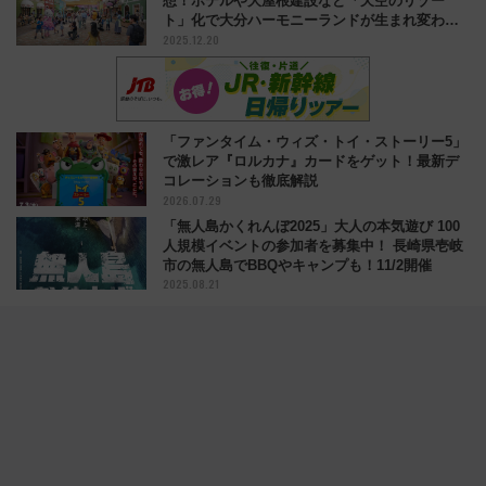
想！ホテルや大屋根建設など「天空のリゾー
ト」化で大分ハーモニーランドが生まれ変わ
2025.12.20
る！
「ファンタイム・ウィズ・トイ・ストーリー5」
で激レア『ロルカナ』カードをゲット！最新デ
コレーションも徹底解説
2026.07.29
「無人島かくれんぼ2025」大人の本気遊び 100
人規模イベントの参加者を募集中！ 長崎県壱岐
市の無人島でBBQやキャンプも！11/2開催
2025.08.21