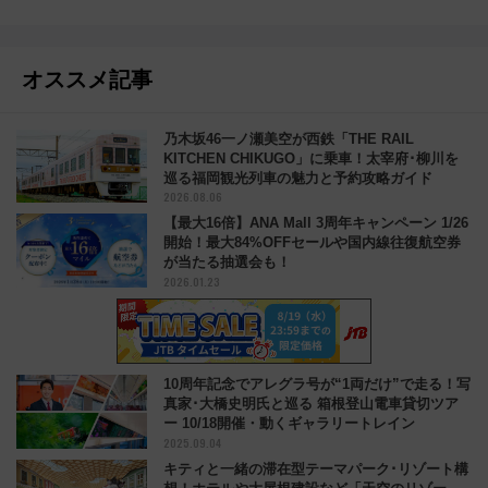
オススメ記事
乃木坂46一ノ瀬美空が西鉄「THE RAIL
KITCHEN CHIKUGO」に乗車！太宰府･柳川を
巡る福岡観光列車の魅力と予約攻略ガイド
2026.08.06
【最大16倍】ANA Mall 3周年キャンペーン 1/26
開始！最大84%OFFセールや国内線往復航空券
が当たる抽選会も！
2026.01.23
10周年記念でアレグラ号が“1両だけ”で走る！写
真家･大橋史明氏と巡る 箱根登山電車貸切ツア
ー 10/18開催・動くギャラリートレイン
2025.09.04
キティと一緒の滞在型テーマパーク･リゾート構