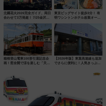
北國花火2026完全ガイド、両日
東京ビッグサイト徒歩3分！ 有
合わせて3万発超！ 7/25金沢大
明ワシントンホテル改装オープ
会・8/1川北大会の2つの花火大
ン直前「ゆりかもめ運転台付き
会の日程・アクセス・観覧席ま
客室」や海鮮丼が人気の朝食ビ
とめ（石川県）
ュッフェを現地レポ
箱根登山電車100形引退記念企
【2026年版】東葉高速線も追加
画！窓全開で涼を楽しむ「天然
でさらに便利に！人気きっぷ
クーラー体験号」と限定鉄コレ
「サンキューちばフリーパス」
発売
今年も発売 秋・早春に千葉県を
巡るなら使い勝手・コスパ抜群