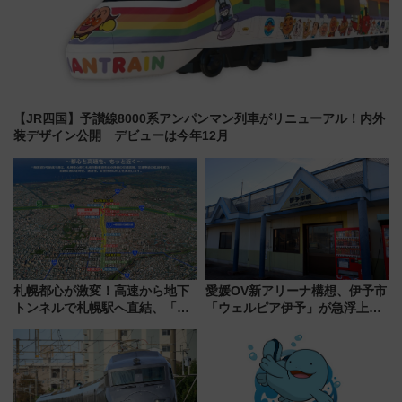
【JR四国】予讃線8000系アンパンマン列車がリニューアル！内外
装デザイン公開 デビューは今年12月
札幌都心が激変！高速から地下
愛媛OV新アリーナ構想、伊予市
トンネルで札幌駅へ直結、「創
「ウェルピア伊予」が急浮上！
成川通都心アクセス道路」が7月
サイボウズ青野社長の参加表明
から本格着工、延長4.8km整備
で探る鉄道アクセスの未来
事業の全貌