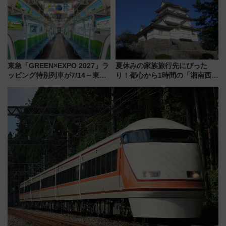
る方法を解説
東急「GREEN×EXPO 2027」ラ
夏休みの家族旅行先にぴった
ッピング特別列車が7/14～東
り！都心から1時間の「湘南西エ
横・田園都市・目黒線でデビュ
リア」満喫ガイド 鎌倉・江の
ー！ 注目の編成やデザインまと
島とは異なる魅力を持つ今夏の
め
注目スポット