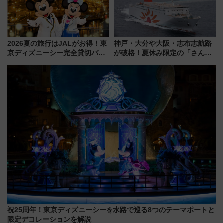
2026夏の旅行はJALがお得！東
神戸・大分や大阪・志布志航路
京ディズニーシー完全貸切パー
が破格！夏休み限定の「さんふ
ティー招待券が当たるキャンペ
らわあスペシャルセール」スタ
ーン始まる 条件は「夏の国内
ート 夕朝食ビュッフェ付きで
線に2回搭乗」
快適な船旅はいかが？
祝25周年！東京ディズニーシーを水路で巡る8つのテーマポートと
限定デコレーションを解説