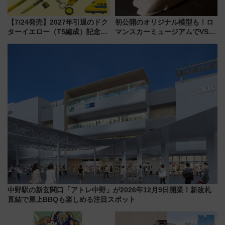
【7/24発売】2027年引退のドク
初公開のオリジナル模型も！ロ
ターイエロー（T5編成）記念グ
マンスカーミュージアムでVSE
ッズ7種が登場！ 新幹線車内放
の設計秘話に迫る企画展が7月
送の目覚まし時計など通販・販
15日スタート
売店舗まとめ
中野駅の新玄関口「アトレ中野」が2026年12月9日開業！新改札
直結で屋上BBQも楽しめる注目スポット