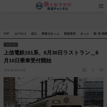
TOP
おでかけ
花火
青春18きっぷ
新型車両
きっぷ
駅･街 再
ニュース
上信電鉄151系、6月30日ラストラン＿6
月10日乗車受付開始
2018.06.09 07:06