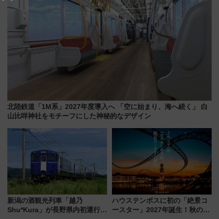
北陸鉄道「1M系」2027年度導入へ 「空に始まり、海へ続く」 白
山比咩神社をモチーフにした神秘的なデザイン
新潟の酒観光列車「越乃
ハウステンボスに初の「絶景コ
Shu*Kura」が長野県内初運行！
ースター」2027年誕生！秋の
地酒と食を味わう信州プレDC特
「すんごいハロウィン」見どこ