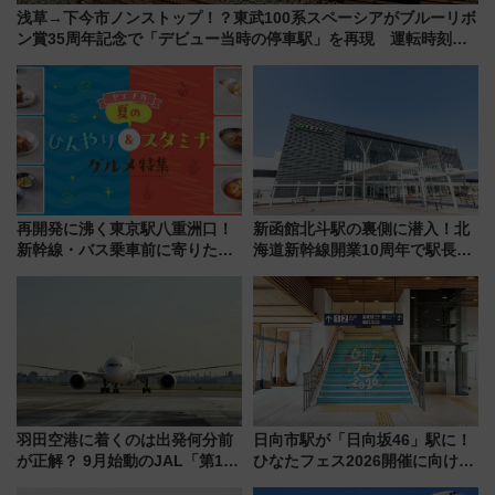
浅草→下今市ノンストップ！？東武100系スペーシアがブルーリボ
ン賞35周年記念で「デビュー当時の停車駅」を再現 運転時刻や
特急券の買い方を紹介
再開発に沸く東京駅八重洲口！
新函館北斗駅の裏側に潜入！北
新幹線・バス乗車前に寄りたい
海道新幹線開業10周年で駅長
「ヤエチカ」2026年夏の「ひん
室・地下通路など公開イベン
やり＆スタミナグルメ」6選【新
ト 参加方法や体験内容を紹介
店舗も！】
羽田空港に着くのは出発何分前
日向市駅が「日向坂46」駅に！
が正解？ 9月始動のJAL「第1タ
ひなたフェス2026開催に向けJR
ーミナル北側サテライト」は徒
九州が記念きっぷや臨時列車で