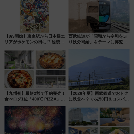
【9/9開始】東京駅から日本橋エ
西武鉄道が「昭和から令和を走
リアがポケモンの街に!? 総勢
り鉄分補給」をテーマに博覧会
100匹以上が出現「レジェンド
を実施！くすのきホールで8月
リサーチ」本格謎解き・グッズ
14日から 新車両「トキイロ」体
情報まとめ
験ブースも アクセスや申込方法
を解説
【九州初】最短2秒で予約完売！
【2026年夏】西武鉄道でおトク
食べログ1位「400℃ PIZZA」が
に秩父へ？ 小児50円＆コスパ最
博多駅すぐの明治公園に8/7オー
強きっぷで「安・近・短」な家
プン。もつ鍋風など限定メニュ
族旅行！ 深夜の正丸トンネル探
ーも
検や特急ラビューも