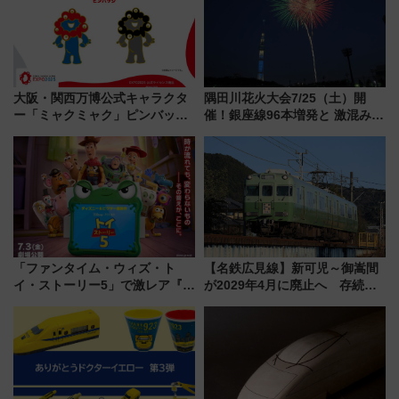
大阪・関西万博公式キャラクタ
隅田川花火大会7/25（土）開
ー「ミャクミャク」ピンバッジ
催！銀座線96本増発と 激混みの
新登場！関西の駅構内などで7月
「浅草駅」を回避する最寄り駅･
中旬発売
アクセス攻略法、2万発の花火が
都心の夜に！
「ファンタイム・ウィズ・ト
【名鉄広見線】新可児～御嵩間
イ・ストーリー5」で激レア『ロ
が2029年4月に廃止へ 存続協
ルカナ』カードをゲット！最新
議終了で100年の歴史に幕
デコレーションも徹底解説