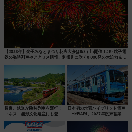
【2026年】銚子みなとまつり花火大会は8/8 (土)開催！JR･銚子電
鉄の臨時列車やアクセス情報、利根川に咲く8,000発の大迫力＆屋
台を満喫
長良川鉄道が臨時列車を運行！
日本初の水素ハイブリッド電車
ユネスコ無形文化遺産にも登録
「HYBARI」2027年度末営業運
された「郡上おどり」楽しむ人
転へ 鉄道・発電・まちづくり
に 乗車には予約が必要
で水素利活用が加速