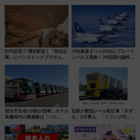
行列必至!? 博多駅近く「明治公
小松島港まつり2026にブルーイ
園」にパンストックプロデュー
ンパルス飛来！JR四国の臨時ダ
スの新業態『Land Bageri』8/7
イヤや駐車場予約を徹底解説
オープン 秋からはビストロ営業
も！
宿泊予定者の9割が悲鳴…ホテル
近鉄が新型レール削正車「きず
高騰時代の最適解は「バス
な」9月導入 「ミリング式」採
泊」!? WILLER最新調査で判明
用でメンテナンス作業を効率
した、推し活遠征や観光時のリ
化！安全性や乗り心地の向上に
アルな懐事情
貢献するだけでなく、全線区で