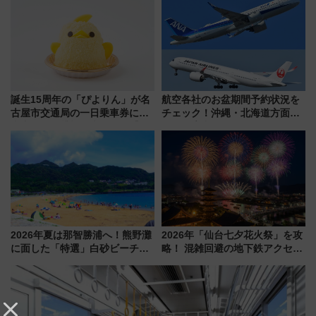
歩1キロ超え！ 知っておきたい
全力応援 夜行列車「ドリーム
変更点まとめ
おひさま号」も走る
誕生15周年の「ぴよりん」が名
航空各社のお盆期間予約状況を
古屋市交通局の一日乗車券に！
チェック！沖縄・北海道方面は
東山線では貸切電車も登場【限
予約急増中、いまから狙うべき
定1万5000枚】
日は？
2026年夏は那智勝浦へ！熊野灘
2026年「仙台七夕花火祭」を攻
に面した「特選」白砂ビーチは
略！ 混雑回避の地下鉄アクセス
必見 「第17回那智勝浦町花火大
からまだ買える有料席情報、花
会」は8月11日開催！
火前に楽しむ仙台観光ルートま
で解説！