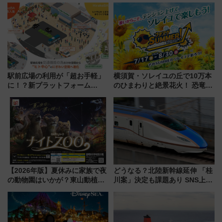
別企画
ろも一挙紹介
駅前広場の利用が「超お手軽」
横須賀・ソレイユの丘で10万本
に！？新プラットフォーム
のひまわりと絶景花火！ 恐竜や
「HirakeBA」8月3日始動、ス
ドッグプールなど三浦半島の日
マホで簡単申請 物販や演奏会な
帰りお出かけ最新情報（2026年
どに【JR東日本】
7月17日～開催）
【2026年版】夏休みに家族で夜
どうなる？北陸新幹線延伸 「桂
の動物園はいかが？東山動植物
川案」決定も課題あり SNS上の
園＆のんほいパーク「ナイト
声は
ZOO」開催情報