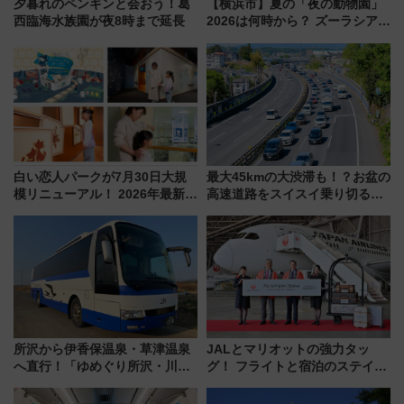
夕暮れのペンギンと会おう！葛
【横浜市】夏の「夜の動物園」
西臨海水族園が夜8時まで延長
2026は何時から？ ズーラシア・
野毛山・金沢の電車アクセスや
見どころ、限定イベントを徹底
解説！
白い恋人パークが7月30日大規
最大45kmの大渋滞も！？お盆の
模リニューアル！ 2026年最新の
高速道路をスイスイ乗り切る快
新エリア・工場見学の見どころ
適ドライブ術
と料金・アクセスを徹底解説
（札幌市）
所沢から伊香保温泉・草津温泉
JALとマリオットの強力タッ
へ直行！「ゆめぐり所沢・川越
グ！ フライトと宿泊のステイタ
号」で群馬の温泉旅をもっと気
スマッチでFLY ON ポイントや
軽に 運行ダイヤ・運賃を解説
上級会員資格を効率よく獲得す