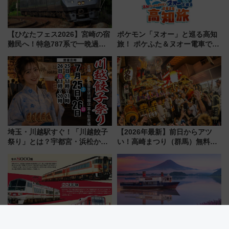
【ひなたフェス2026】宮崎の宿
ポケモン「ヌオー」と巡る高知
難民へ！特急787系で一晩過ご
旅！ ポケふた＆ヌオー電車で楽
せる夜間滞在型イベント「スワ
しむ鉄道スタンプラリーで土佐
ローおひさま」が救世主に？
路の絶景と絶品グルメを満喫！
（7月18日スタート）
埼玉・川越駅すぐ！「川越餃子
【2026年最新】前日からアツ
祭り」とは？宇都宮・浜松から
い！高崎まつり（群馬）無料観
ご当地和牛まで全国の人気餃子
覧エリアから初開催100人みこ
を食べ比べ【7月25日・26日開
しまで
催】