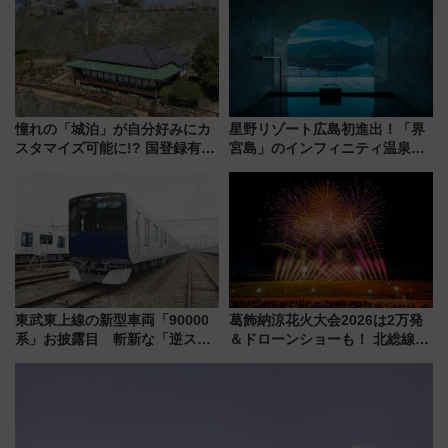
駅からのアクセスも
う！
憧れの「城泊」が自分好みにカ
星野リゾート広島初進出！「界
スタマイズ可能に!? 国登録有形
宮島」のインフィニティ温泉と
文化財・丸亀城「延寿閣別館」
古式サウナ「石風呂」を大解剖
にオーダーメイド型の宿泊プラ
宿泊料金・アクセスは？（2026
ンが誕生！
年7月23日開業）
東武東上線の新型車両「90000
葛飾納涼花火大会2026は2万発
系」お披露目 斬新な「逆スラ
＆ドローンショーも！ 北総線を
ント式」の先頭形状と明るく開
使った穴場アクセスや臨時列
放的な車内空間に注目、デビュ
車、観覧スポット情報と周辺観
ーは9月
光まとめ（7/28開催）