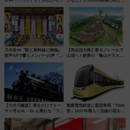
業開始 小さなお子様連れのフ
九州が記念きっぷや臨時列車で
ァミリーから大人まで幅広い世
全力応援 夜行列車「ドリーム
代が一日中楽しる夏のリゾート
おひさま号」も走る
を楽しんで
乃木坂46〝駅と新幹線に降臨〟
【気仙沼大島】新モノレールで
音声ARで響くメンバーの声「真
山頂へ！絶景の「亀山テラス
夏の全国ツアー2026」
360°」が7月19日オープン、休
暇村のお得な日帰りプランも登
場
【大井川鐵道】着るだけでトー
筑豊電気鉄道に新型車両「7000
マス号もSL・ELも乗れる「フリ
形」2027年導入！沿線の花をイ
ーきっぷTシャツ」8月6日より
メージしたイエローを採用 車
受注販売
内は落ち着いたゆとりある空間
に