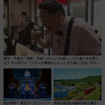
東京・千住の「自称・日本一メニューが多い」立ち食いそば屋と
は？ ＢＳ日テレ『ドランク塚地のふらっと立ち食いそば』7/27夜
10時～放送
祝25周年！東京ディズニーシー
長良川鉄道が臨時列車を運行！