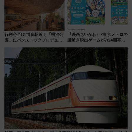
行列必至!? 博多駅近く「明治公
『映画ちいかわ』×東京メトロの
園」にパンストックプロデュー
謎解き脱出ゲームが7/24開幕！
スの新業態『Land Bageri』8/7
オリジナル24時間券の買い方と
オープン 秋からはビストロ営業
遊び方を解説！（7/10発売開
も！
始）