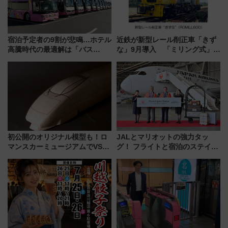
宿泊予定者の9割が悲鳴…ホテル
近鉄が新型レール削正車「きず
高騰時代の最適解は「バス
な」9月導入 「ミリング式」採
泊」!? WILLER最新調査で判明
用でメンテナンス作業を効率
した、推し活遠征や観光時のリ
化！安全性や乗り心地の向上に
アルな懐事情
貢献するだけでなく、全線区で
活躍するための仕組みも
初公開のオリジナル模型も！ロ
JALとマリオットの強力タッ
マンスカーミュージアムでVSE
グ！ フライトと宿泊のステイタ
の設計秘話に迫る企画展が7月
スマッチでFLY ON ポイントや
15日スタート
上級会員資格を効率よく獲得す
る方法を解説