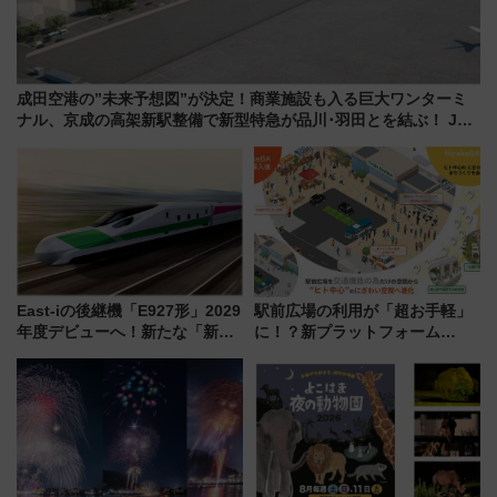
成田空港の”未来予想図”が決定！商業施設も入る巨大ワンターミ
ナル、京成の高架新駅整備で新型特急が品川･羽田とを結ぶ！ JR
空港駅は2面3線化！
East-iの後継機「E927形」2029
駅前広場の利用が「超お手軽」
年度デビューへ！新たな「新幹
に！？新プラットフォーム
線専用検測車」の性能を徹底解
「HirakeBA」8月3日始動、ス
説【JR東日本】
マホで簡単申請 物販や演奏会な
どに【JR東日本】