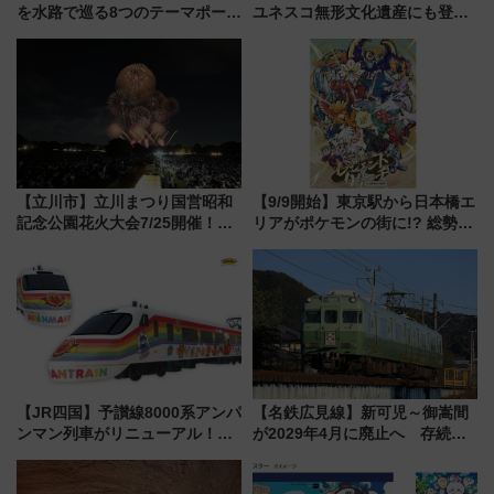
を水路で巡る8つのテーマポート
ユネスコ無形文化遺産にも登録
と限定デコレーションを解説
された「郡上おどり」楽しむ人
に 乗車には予約が必要
【立川市】立川まつり国営昭和
【9/9開始】東京駅から日本橋エ
記念公園花火大会7/25開催！
リアがポケモンの街に!? 総勢
5000発の花火が夜を彩る 今年は
100匹以上が出現「レジェンド
混雑に要注意、その理由は
リサーチ」本格謎解き・グッズ
情報まとめ
【JR四国】予讃線8000系アンパ
【名鉄広見線】新可児～御嵩間
ンマン列車がリニューアル！内
が2029年4月に廃止へ 存続協
外装デザイン公開 デビューは
議終了で100年の歴史に幕
今年12月