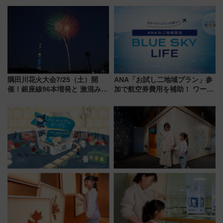
ルドウォッチフェア」開幕
調査から読み解く、最新の人気
【2026年8月5日～25日】
渡航先TOP5とは？ 円安時代の
旅行術
隅田川花火大会7/25（土）開
ANA「お試し二地域プラン」参
催！銀座線96本増発と 激混みの
加で航空券費用を補助！ ワーケ
「浅草駅」を回避する最寄り駅･
ーションや週末移住に最適な自
アクセス攻略法、2万発の花火が
治体は？ 2026年は対象のエリア
都心の夜に！
が拡大！