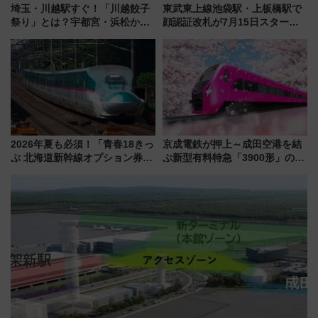
埼玉・川越駅すぐ！「川越餃子
東武東上線池袋駅・上板橋駅で
祭り」とは？宇都宮・浜松から
顔認証改札が7月15日スター
ご当地和牛まで全国の人気餃子
ト、手ぶらで乗車から買い物ま
を食べ比べ【7月25日・26日開
でシームレスに
催】
2026年夏も必須！「青春18きっ
京成電鉄が押上～成田空港を結
ぷ 北海道新幹線オプション券」
ぶ新型有料特急「3900形」のコ
自動改札対応ルールと途中下車
ンセプト・デザイン公開 愛称
の罠
募集も実施