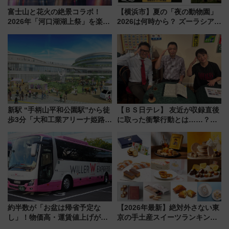
富士山と花火の絶景コラボ！
【横浜市】夏の「夜の動物園」
2026年「河口湖湖上祭」を楽し
2026は何時から？ ズーラシア・
む完全ガイド＆鉄道アクセスの
野毛山・金沢の電車アクセスや
ススメ
見どころ、限定イベントを徹底
解説！
新駅 “手柄山平和公園駅”から徒
【ＢＳ日テレ】 友近が収録直後
歩3分「大和工業アリーナ姫路」
に取った衝撃行動とは……？
10月開業！Novelbright公演 や
『友近・礼二の妄想トレイン』
大相撲巡業など 豪華イベントと
で極上の夏祭り鉄道旅を放送
アクセス
約半数が「お盆は帰省予定な
【2026年最新】絶対外さない東
し」！物価高・運賃値上げが財
京の手土産スイーツランキング
布を直撃、往復1万円以内なら帰
TOP10！帰省のお土産選びに迷