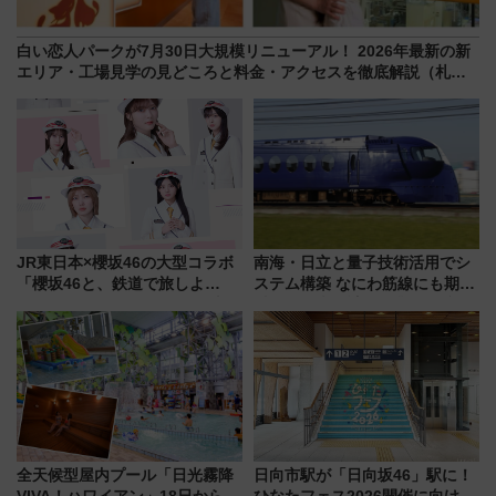
白い恋人パークが7月30日大規模リニューアル！ 2026年最新の新
エリア・工場見学の見どころと料金・アクセスを徹底解説（札幌
市）
JR東日本×櫻坂46の大型コラボ
南海・日立と量子技術活用でシ
「櫻坂46と、鉄道で旅しよ
ステム構築 なにわ筋線にも期待
う。」が7月20日より始動！新
乗務員・車両計画作業を短縮へ
潟・長野・庄内へ
全天候型屋内プール「日光霧降
日向市駅が「日向坂46」駅に！
VIVA！ハワイアン」18日から営
ひなたフェス2026開催に向けJR