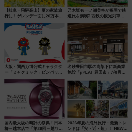
【岐阜・飛騨高山】夏の家族旅
乃木坂46一ノ瀬美空が福岡で鉄
行に！ゲレンデ一面に20万本の
道旅を満喫⁈ 西鉄の観光列車
ひまわりが咲き誇る「アルコピ
「THE RAIL KITCHEN
アひまわり園」開園
CHIKUGO」で巡る福岡･太宰
府･柳川の旅！YouTubeが公開
に
大阪・関西万博公式キャラクタ
名鉄豊田市駅の高架下に新商業
ー「ミャクミャク」ピンバッジ
施設「μPLAT 豊田市」が8月26
新登場！関西の駅構内などで7月
日開業！全8店舗が出店し街の新
中旬発売
たな玄関口へ
国内最大級の時計の祭典！日本
2026年夏の海外旅行・最新トレ
橋三越本店で「第29回三越ワー
ンドは「安・近・短」！ NEWT