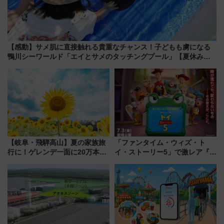
【感動】サメ肌に直接触れる貴重なチャンス！子どもも虜になる
鴨川シーワールド「エイとサメのタッチングプール」【夏休み限
定企画】
【岐阜・飛騨高山】夏の家族旅
「ファンタイム・ウィズ・ト
行に！ゲレンデ一面に20万本の
イ・ストーリー5」で激レア『ロ
ひまわりが咲き誇る「アルコピ
ルカナ』カードをゲット！最新
アひまわり園」開園
デコレーションも徹底解説