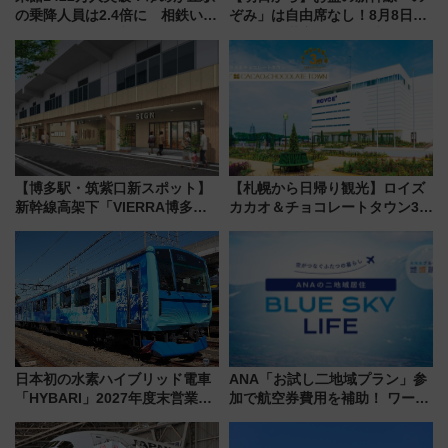
の乗降人員は2.4倍に 相鉄いず
ぞみ」は自由席なし！8月8日午
み野線「ゆめが丘ソラトス」2周
前はほぼ満席…でも数時間ズラ
年祭にそうにゃん＆DB.スター
せば空きが見つかることも 混
マンが登場
雑避ける「空席」探しのコツ
【博多駅・筑紫口新スポット】
【札幌から日帰り観光】ロイズ
新幹線高架下「VIERRA博多テ
カカオ＆チョコレートタウン3周
ラス」が9/18開業！九州初出店
年！ 9月は入場料半額やチョコ
など注目の全6店舗 「博多活憩
詰め放題を開催、ロイズタウン
通り」も一新
駅からのアクセスも
日本初の水素ハイブリッド電車
ANA「お試し二地域プラン」参
「HYBARI」2027年度末営業運
加で航空券費用を補助！ ワーケ
転へ 鉄道・発電・まちづくり
ーションや週末移住に最適な自
で水素利活用が加速
治体は？ 2026年は対象のエリア