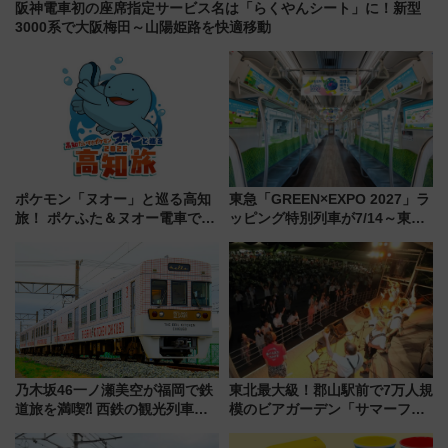
阪神電車初の座席指定サービス名は「らくやんシート」に！新型
3000系で大阪梅田～山陽姫路を快適移動
ポケモン「ヌオー」と巡る高知
東急「GREEN×EXPO 2027」ラ
旅！ ポケふた＆ヌオー電車で楽
ッピング特別列車が7/14～東
しむ鉄道スタンプラリーで土佐
横・田園都市・目黒線でデビュ
路の絶景と絶品グルメを満喫！
ー！ 注目の編成やデザインまと
（7月18日スタート）
め
乃木坂46一ノ瀬美空が福岡で鉄
東北最大級！郡山駅前で7万人規
道旅を満喫⁈ 西鉄の観光列車
模のビアガーデン「サマーフェ
「THE RAIL KITCHEN
スタ IN KORIYAMA 2026」
CHIKUGO」で巡る福岡･太宰
7/24-26開催！ 有料席はJRE