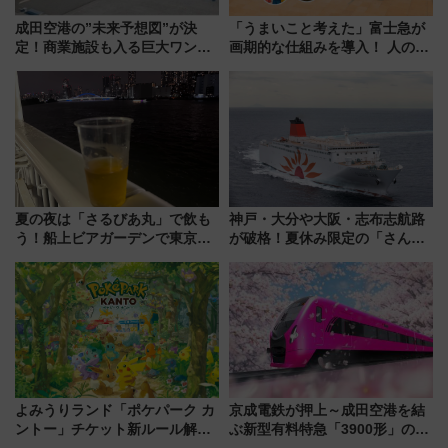
成田空港の”未来予想図”が決
「うまいこと考えた」富士急が
定！商業施設も入る巨大ワンタ
画期的な仕組みを導入！ 人のか
ーミナル、京成の高架新駅整備
わりにスマホが並ぶ「分身く
で新型特急が品川･羽田とを結
ん」始動
ぶ！ JR空港駅は2面3線化！
夏の夜は「さるびあ丸」で飲も
神戸・大分や大阪・志布志航路
う！船上ビアガーデンで東京湾
が破格！夏休み限定の「さんふ
の夜景を眺めながら軽く一
らわあスペシャルセール」スタ
杯……工場直送生ビールや島グ
ート 夕朝食ビュッフェ付きで
ルメが美味い
快適な船旅はいかが？
よみうりランド「ポケパーク カ
京成電鉄が押上～成田空港を結
ントー」チケット新ルール解
ぶ新型有料特急「3900形」のコ