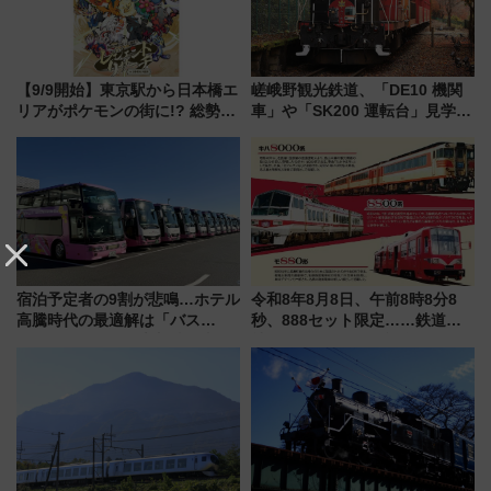
【9/9開始】東京駅から日本橋エ
嵯峨野観光鉄道、「DE10 機関
リアがポケモンの街に!? 総勢
車」や「SK200 運転台」見学ツ
100匹以上が出現「レジェンド
アーを開催！ ラストランイベン
リサーチ」本格謎解き・グッズ
トの一環で激レア体験できちゃ
情報まとめ
うかも 参加方法やスケジュール
をご紹介
宿泊予定者の9割が悲鳴…ホテル
令和8年8月8日、午前8時8分8
高騰時代の最適解は「バス
秒、888セット限定……鉄道各
泊」!? WILLER最新調査で判明
社の「8・8・8」な記念きっぷ
した、推し活遠征や観光時のリ
たち
アルな懐事情