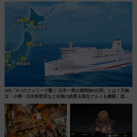
説！購入制限の緩和と入場時の
ンセプト・デザイン公開 愛称
本人確認が11月スタート
募集も実施
HIS「4つのフェリーで繋ぐ 日本一周大満喫旅8日間」とは？天橋
立・小樽・日光東照宮など全国の絶景＆限定グルメを網羅！煩雑
な手続きも不要でお手軽に楽しめるプランが登場