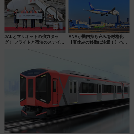
が拡大！
JALとマリオットの強力タッ
ANAが機内持ち込みを厳格化
グ！ フライトと宿泊のステイタ
【夏休みの移動に注意！】ハン
スマッチでFLY ON ポイントや
ドバッグやPCケースも対象の
上級会員資格を効率よく獲得す
「身の回り品」新サイズ制限
る方法を解説
(40×30×20cm)おさらい