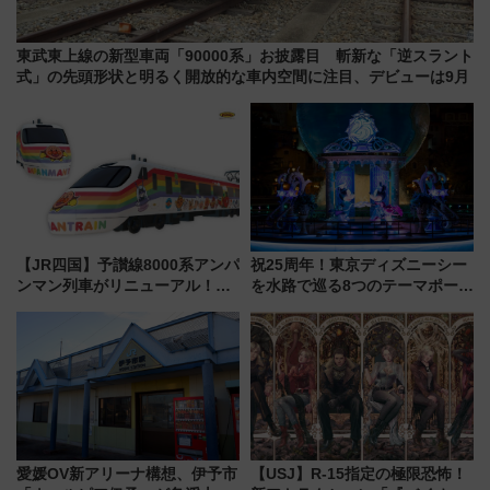
東武東上線の新型車両「90000系」お披露目 斬新な「逆スラント
式」の先頭形状と明るく開放的な車内空間に注目、デビューは9月
【JR四国】予讃線8000系アンパ
祝25周年！東京ディズニーシー
ンマン列車がリニューアル！内
を水路で巡る8つのテーマポート
外装デザイン公開 デビューは
と限定デコレーションを解説
今年12月
愛媛OV新アリーナ構想、伊予市
【USJ】R-15指定の極限恐怖！