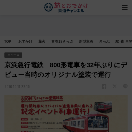
TOP
おでかけ
花火
青春18きっぷ
新型車両
きっぷ
駅･街 再
ニュース
京浜急行電鉄 800形電車を32年ぶりにデ
ビュー当時のオリジナル塗装で運行
2016.10.11 22:10