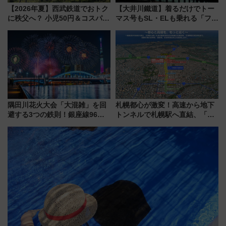
【2026年夏】西武鉄道でおトク
【大井川鐵道】着るだけでトー
に秩父へ？ 小児50円＆コスパ最
マス号もSL・ELも乗れる「フリ
強きっぷで「安・近・短」な家
ーきっぷTシャツ」8月6日より
族旅行！ 深夜の正丸トンネル探
受注販売
検や特急ラビューも
隅田川花火大会「大混雑」を回
札幌都心が激変！高速から地下
避する3つの鉄則！銀座線96本
トンネルで札幌駅へ直結、「創
増発･浅草線臨時ダイヤ･スカイ
成川通都心アクセス道路」が7月
ツリー駅の規制まとめ 7/25開催
から本格着工、延長4.8km整備
（2026年）
事業の全貌