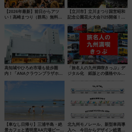
【2026年最新】前日からアツ
【立川市】立川まつり国営昭和
い！高崎まつり（群馬）無料観
記念公園花火大会7/25開催！
覧エリアから初開催100人みこ
5000発の花火が夜を彩る 今年は
しまで
混雑に要注意、その理由は
高知城やひろめ市場も徒歩圏
「旅名人の九州満喫きっぷ」デ
内！「ANAクラウンプラザホテ
ジタル化 紙版との価格やルー
ル高知」が8月開業
ルの違いを解説
【車なし日帰り】三浦半島・絶
北九州モノレール、新型車両導
景カフェと透明度AA穴場ビーチ
入へ 今日からデザイン総選挙