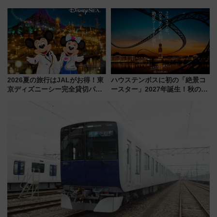
を巡る！ おトクな電車きっぷ活
始まる
用してストレスフリー旅へ行こ
う！
2026夏の旅行はJALがお得！東
ハウステンボスに初の「絶景コ
京ディズニーシー完全貸切パー
ースター」2027年誕生！秋の
ティー招待券が当たるキャンペ
「すんごいハロウィン」見どこ
ーン始まる 条件は「夏の国内
ろも一挙紹介
線に2回搭乗」