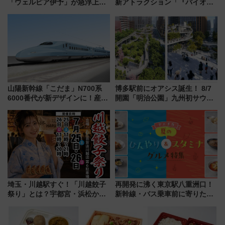
「ウェルピア伊予」が急浮上！
新アトラクション「『バイオハ
サイボウズ青野社長の参加表明
ザード レクイエム』 ザ・ダイ
で探る鉄道アクセスの未来
ブ」今秋登場 ―予測不能の恐
怖に泣き叫べ―
山陽新幹線「こだま」N700系
博多駅前にオアシス誕生！ 8/7
6000番代が新デザインに！産学
開園「明治公園」九州初サウナ
連携で描く瀬戸内の波模様 運
TOTOPAや日本一のピザなど絶
用は今冬から
品グルメ登場で駅前の過ごし方
はどう変わる？
埼玉・川越駅すぐ！「川越餃子
再開発に沸く東京駅八重洲口！
祭り」とは？宇都宮・浜松から
新幹線・バス乗車前に寄りたい
ご当地和牛まで全国の人気餃子
「ヤエチカ」2026年夏の「ひん
を食べ比べ【7月25日・26日開
やり＆スタミナグルメ」6選【新
催】
店舗も！】