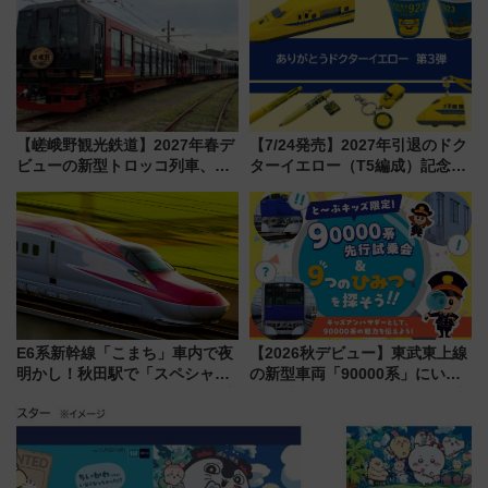
府･柳川の旅！YouTubeが公開
MALLで予約可能
に
【嵯峨野観光鉄道】2027年春デ
【7/24発売】2027年引退のドク
ビューの新型トロッコ列車、い
ターイエロー（T5編成）記念グ
よいよ試運転開始へ！現行車両
ッズ7種が登場！ 新幹線車内放
は2026年で引退
送の目覚まし時計など通販・販
売店舗まとめ
E6系新幹線「こまち」車内で夜
【2026秋デビュー】東武東上線
明かし！秋田駅で「スペシャル
の新型車両「90000系」にいち
ナイト」8月開催、料金や予約方
早く乗れる！ 8/11開催の小学生
法は？
向け先行試乗会でキッズアンバ
サダーになろう