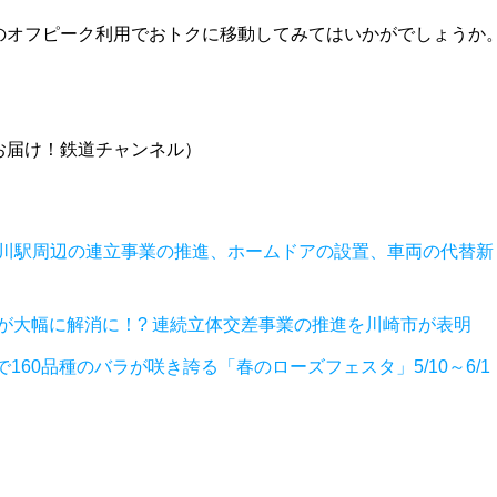
のオフピーク利用でおトクに移動してみてはいかがでしょうか
お届け！鉄道チャンネル）
円、品川駅周辺の連立事業の推進、ホームドアの設置、車両の代替新
滞が大幅に解消に！? 連続立体交差事業の推進を川崎市が表明
60品種のバラが咲き誇る「春のローズフェスタ」5/10～6/1