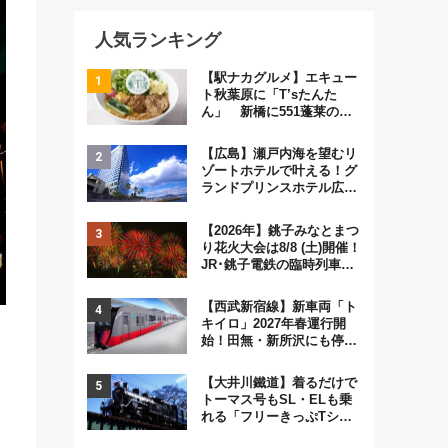
人気ランキング
【駅ナカグルメ】エキュー
ト秋葉原に「T’sたんた
ん」 新橋に551蓬莱の
DNAを継ぐ「東京豚饅」、
オムライス専門店「肉とた
【広島】瀬戸内海を望むリ
まご」新グルメ続々登場！
ゾートホテルで叶える！グ
【2026年8月】
ランドプリンスホテル広島
のフォトウエディング＆カ
ジュアルパーティープラン
【2026年】銚子みなとまつ
り花火大会は8/8 (土)開催！
JR･銚子電鉄の臨時列車や
アクセス情報、利根川に咲
く8,000発の大迫力＆屋台
【西武新宿線】新車両「ト
を満喫
キイロ」2027年春運行開
ト
始！田無・新所沢にも停
車 2028年春には「第2
弾」も
【大井川鐵道】着るだけで
トーマス号もSL・ELも乗
れる「フリーきっぷTシャ
ツ」8月6日より受注販売