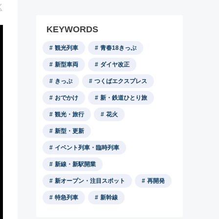
KEYWORDS
観光列車
青春18きっぷ
新型車両
ダイヤ改正
きっぷ
つくばエクスプレス
おでかけ
新・鉄道ひとり旅
観光・旅行
花火
新型・更新
イベント列車・臨時列車
新線・新駅開業
新オープン・注目スポット
再開発
特急列車
新幹線