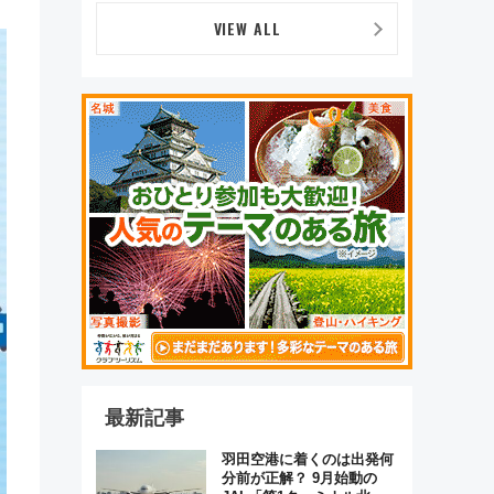
VIEW ALL
最新記事
羽田空港に着くのは出発何
分前が正解？ 9月始動の