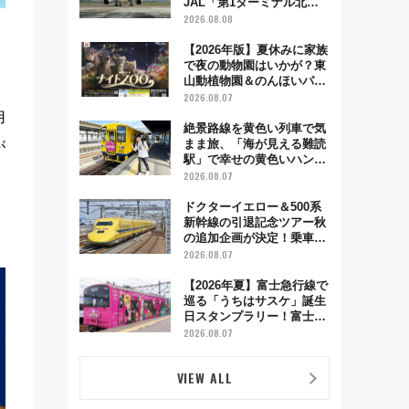
JAL「第1ターミナル北側
サテライト」は徒歩1キロ
2026.08.08
超え！ 知っておきたい変更
点まとめ
【2026年版】夏休みに家族
で夜の動物園はいかが？東
山動植物園＆のんほいパー
ク「ナイトZOO」開催情報
2026.08.07
用
絶景路線を黄色い列車で気
まま旅、「海が見える難読
が
駅」で幸せの黄色いハンカ
チに願いを 「新・鉄道ひ
2026.08.07
とり旅」279回目の舞台は
「島原鉄道」
ドクターイエロー＆500系
新幹線の引退記念ツアー秋
の追加企画が決定！乗車体
験やグッズ・ホテル情報ま
2026.08.07
とめ
【2026年夏】富士急行線で
巡る「うちはサスケ」誕生
日スタンプラリー！富士急
ハイランド限定グルメ＆グ
2026.08.07
ッズ徹底ガイド
VIEW ALL