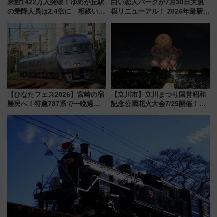
来館1422万人突破！ゆめが丘駅
白い恋人パークが7月30日大規
の乗降人員は2.4倍に 相鉄いず
模リニューアル！ 2026年最新の
み野線「ゆめが丘ソラトス」2周
新エリア・工場見学の見どころ
年祭にそうにゃん＆DB.スター
と料金・アクセスを徹底解説
マンが登場
（札幌市）
【ひなたフェス2026】宮崎の宿
【立川市】立川まつり国営昭和
難民へ！特急787系で一晩過ご
記念公園花火大会7/25開催！
せる夜間滞在型イベント「スワ
5000発の花火が夜を彩る 今年は
ローおひさま」が救世主に？
混雑に要注意、その理由は