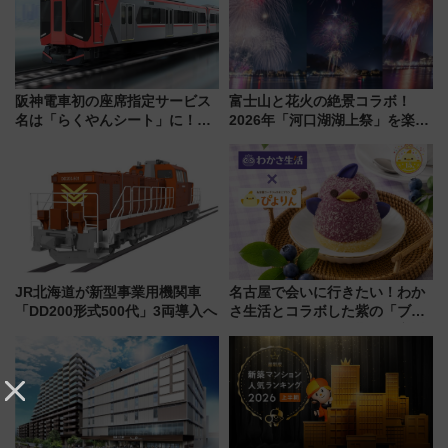
阪神電車初の座席指定サービス
富士山と花火の絶景コラボ！
名は「らくやんシート」に！新
2026年「河口湖湖上祭」を楽し
型3000系で大阪梅田～山陽姫路
む完全ガイド＆鉄道アクセスの
を快適移動
ススメ
JR北海道が新型事業用機関車
名古屋で会いに行きたい！わか
「DD200形式500代」3両導入へ
さ生活とコラボした紫の「ブル
ーベリーぴよりん」期間限定販
売