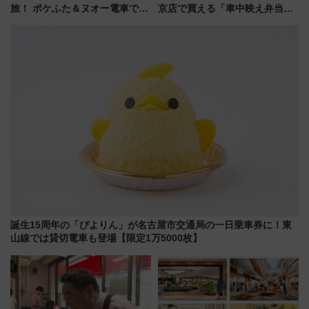
旅！ ポケふた＆ヌオー電車で楽
京店で買える「車中映え弁当」
しむ鉄道スタンプラリーで土佐
フェア【2026年夏】
路の絶景と絶品グルメを満喫！
（7月18日スタート）
誕生15周年の「ぴよりん」が名古屋市交通局の一日乗車券に！東
山線では貸切電車も登場【限定1万5000枚】