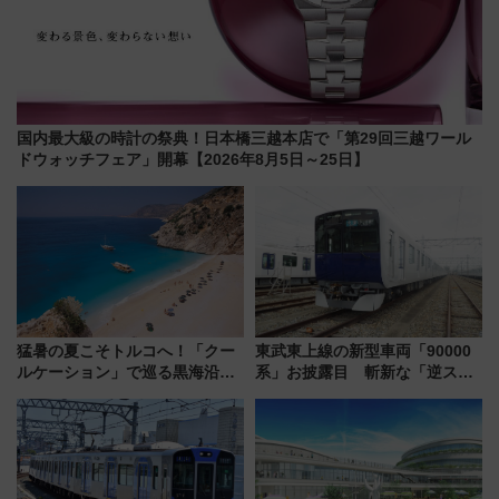
国内最大級の時計の祭典！日本橋三越本店で「第29回三越ワール
ドウォッチフェア」開幕【2026年8月5日～25日】
猛暑の夏こそトルコへ！「クー
東武東上線の新型車両「90000
ルケーション」で巡る黒海沿岸
系」お披露目 斬新な「逆スラ
やエーゲ海の避暑リゾート 関
ント式」の先頭形状と明るく開
連検索数が前年比237％増、ナ
放的な車内空間に注目、デビュ
ショジオも認める『2026年に訪
ーは9月
れるべき世界の旅先』