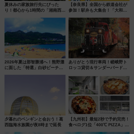
夏休みの家族旅行先にぴった
【奈良県】全国から鉄道会社が
り！都心から1時間の「湘南西エ
参加！駅弁も大集合！「大和鉄
リア」満喫ガイド 鎌倉・江の
道まつり2026」が8月8日・9日
島とは異なる魅力を持つ今夏の
に開催決定
注目スポット
2026年夏は那智勝浦へ！熊野灘
ありがとう現行車両！嵯峨野ト
に面した「特選」白砂ビーチは
ロッコ貸切＆サンダーバードレ
必見 「第17回那智勝浦町花火大
ストランで語り合う秋の京都
会」は8月11日開催！
斉藤雪乃＆福原トシヒロと行
く！9月13日「京都の鉄道満喫
ツアー」開催
夕暮れのペンギンと会おう！葛
【九州初】最短2秒で予約完売！
西臨海水族園が夜8時まで延長
食べログ1位「400℃ PIZZA」が
博多駅すぐの明治公園に8/7オー