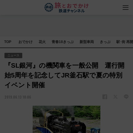
TOP
おでかけ
花火
青春18きっぷ
新型車両
きっぷ
駅･街 再
ニュース
『SL銀河』の機関車を一般公開 運行開
始5周年を記念してJR釜石駅で夏の特別
イベント開催
2019.06.13 10:06