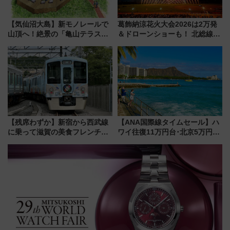
【気仙沼大島】新モノレールで
葛飾納涼花火大会2026は2万発
山頂へ！絶景の「亀山テラス
＆ドローンショーも！ 北総線を
360°」が7月19日オープン、休
使った穴場アクセスや臨時列
暇村のお得な日帰りプランも登
車、観覧スポット情報と周辺観
場
光まとめ（7/28開催）
【残席わずか】新宿から西武線
【ANA国際線タイムセール】ハ
に乗って滋賀の美食フレンチを
ワイ往復11万円台･北京5万円台
堪能？ 大人気レストラン列車
～、憧れのビジネスクラスも！
「52席の至福」で味わう近江牛
来春のGW旅行まで狙える激ア
や伝統文化の特別コラボ
ツ路線まとめ（8/10まで）