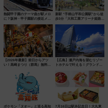
熱闘甲子園のテーマ曲が駅メロ
新駅 “手柄山平和公園駅”から徒
に？阪神・甲子園駅の接近メロ
歩3分「大和工業アリーナ姫路」
ディがVaundy「かげろう」×向
10月開業！Novelbright公演 や
谷実アレンジの特別仕様へ、8月
大相撲巡業など 豪華イベントと
5日始発から
アクセス
【2026年最新】前日からアツ
【広島】瀬戸内海を望むリゾー
い！高崎まつり（群馬）無料観
トホテルで叶える！グランドプ
覧エリアから初開催100人みこ
リンスホテル広島のフォトウエ
しまで
ディング＆カジュアルパーティ
ープラン
ポケモン「ヌオー」と巡る高知
7月16日は駅弁記念日！大丸東