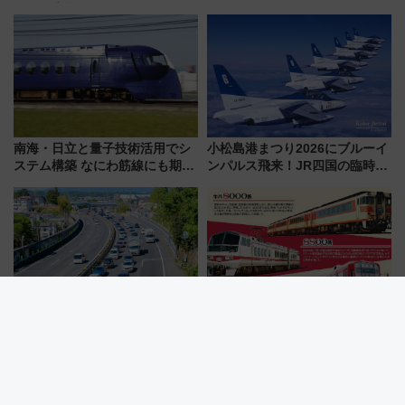
予約急増中、いまから狙うべき
わりにスマホが並ぶ「分身く
日は？
ん」始動
南海・日立と量子技術活用でシ
小松島港まつり2026にブルーイ
ステム構築 なにわ筋線にも期待
ンパルス飛来！JR四国の臨時ダ
乗務員・車両計画作業を短縮へ
イヤや駐車場予約を徹底解説
最大45kmの大渋滞も！？お盆の
令和8年8月8日、午前8時8分8
高速道路をスイスイ乗り切る快
秒、888セット限定……鉄道各
適ドライブ術
社の「8・8・8」な記念きっぷ
たち