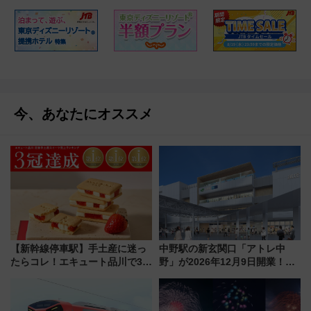
今、あなたにオススメ
【新幹線停車駅】手土産に迷っ
中野駅の新玄関口「アトレ中
たらコレ！エキュート品川で3年
野」が2026年12月9日開業！新
連続売上1位を獲得した定番手土
改札直結で屋上BBQも楽しめる
産スイーツとは？
注目スポット