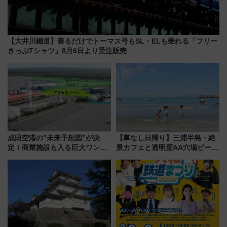
【大井川鐵道】着るだけでトーマス号もSL・ELも乗れる「フリー
きっぷTシャツ」8月6日より受注販売
成田空港の”未来予想図”が決
【車なし日帰り】三浦半島・絶
定！商業施設も入る巨大ワンタ
景カフェと透明度AA穴場ビーチ
ーミナル、京成の高架新駅整備
を巡る！ おトクな電車きっぷ活
で新型特急が品川･羽田とを結
用してストレスフリー旅へ行こ
ぶ！ JR空港駅は2面3線化！
う！