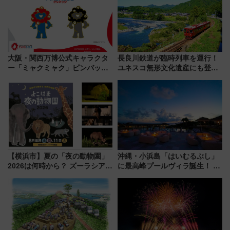
大阪・関西万博公式キャラクタ
長良川鉄道が臨時列車を運行！
ー「ミャクミャク」ピンバッジ
ユネスコ無形文化遺産にも登録
新登場！関西の駅構内などで7月
された「郡上おどり」楽しむ人
中旬発売
に 乗車には予約が必要
【横浜市】夏の「夜の動物園」
沖縄・小浜島「はいむるぶし」
2026は何時から？ ズーラシア・
に最高峰プールヴィラ誕生！ 石
野毛山・金沢の電車アクセスや
垣島から船で向かう究極のご褒
見どころ、限定イベントを徹底
美旅「何もしない贅沢」を体験
解説！
してみない？