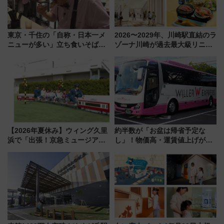
東京・千住の「自称・日本一メ
2026〜2029年、川崎駅直結のラ
ニューが多い」立ち食いそば屋
ゾーナ川崎が過去最大級リニュ
とは？ ＢＳ日テレ『ドランク塚
ーアル！ フードコート拡大など
地のふらっと立ち食いそば』
「いつから何が変わるか」徹底
7/27夜10時～放送
解説！
【2026年夏休み】ウィング久里
約半数が「お盆は帰省予定な
浜で「出張！京急ミュージア
し」！物価高・運賃値上げが財
ム」開催！入場無料でスタンプ
布を直撃、往復1万円以内なら帰
ラリーや子ども制服撮影も
りたいけど……【WILLER お盆
帰省動向調査】