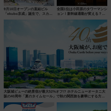
9月10日オープンの直結ビル
全国1位は小田原のタワーマンシ
「ekubo京成」誕生で、スカイ
ョン！新幹線通勤が変える？
ライナーも停まる巨大ハブ駅・
「住みたい街」の最新トレンド
新鎌ヶ谷はどう変わる？ 全テナ
【新築マンション人気ランキン
ント情報も公開！
グ】
大阪城ビューの絶景宿が最大52%オフ!? ホテルニューオータニ大
阪の40周年「夏のタイムセール」で秋の関西旅を豪華にする方法
（8月20日まで！）