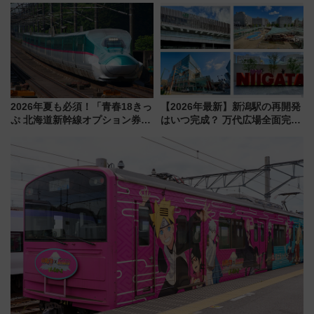
注目観光列車まとめ きっぷの取
杯……工場直送生ビールや島グ
り方は？
ルメが美味い
2026年夏も必須！「青春18きっ
【2026年最新】新潟駅の再開発
ぷ 北海道新幹線オプション券」
はいつ完成？ 万代広場全面完成
自動改札対応ルールと途中下車
から「にいがた2キロ」・古町再
の罠
開発、バスタ新潟構想まで徹底
解説！