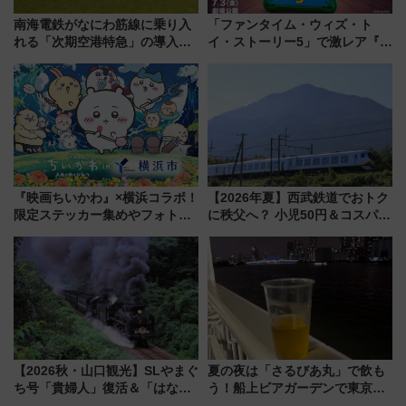
南海電鉄がなにわ筋線に乗り入
「ファンタイム・ウィズ・ト
れる「次期空港特急」の導入を
イ・ストーリー5」で激レア『ロ
決定！ピニンファリーナによる
ルカナ』カードをゲット！最新
日本初の鉄道デザイン
デコレーションも徹底解説
『映画ちいかわ』×横浜コラボ！
【2026年夏】西武鉄道でおトク
限定ステッカー集めやフォトス
に秩父へ？ 小児50円＆コスパ最
ポット、特別花火でみなとみら
強きっぷで「安・近・短」な家
いを満喫しよう（花火鑑賞会応
族旅行！ 深夜の正丸トンネル探
募は7/12まで！）
検や特急ラビューも
【2026秋・山口観光】SLやまぐ
夏の夜は「さるびあ丸」で飲も
ち号「貴婦人」復活＆「はなあ
う！船上ビアガーデンで東京湾
かり」初走行区間も！山口DCの
の夜景を眺めながら軽く一