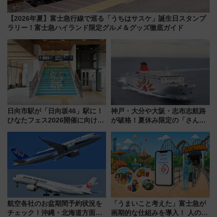
【2026年夏】富士急行線で巡る「うちはサスケ」誕生日スタンプ
ラリー！富士急ハイランド限定グルメ＆グッズ徹底ガイド
日向市駅が「日向坂46」駅に！
神戸・大分や大阪・志布志航路
ひなたフェス2026開催に向けJR
が破格！夏休み限定の「さんふ
九州が記念きっぷや臨時列車で
らわあスペシャルセール」スタ
全力応援 夜行列車「ドリーム
ート 夕朝食ビュッフェ付きで
おひさま号」も走る
快適な船旅はいかが？
航空各社のお盆期間予約状況を
「うまいこと考えた」富士急が
チェック！沖縄・北海道方面は
画期的な仕組みを導入！ 人のか