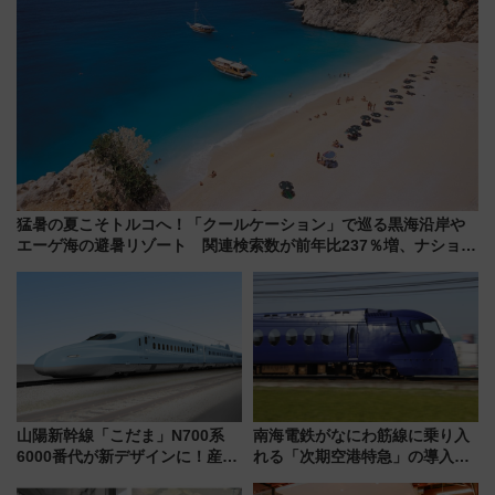
猛暑の夏こそトルコへ！「クールケーション」で巡る黒海沿岸や
エーゲ海の避暑リゾート 関連検索数が前年比237％増、ナショジ
オも認める『2026年に訪れるべき世界の旅先』
山陽新幹線「こだま」N700系
南海電鉄がなにわ筋線に乗り入
6000番代が新デザインに！産学
れる「次期空港特急」の導入を
連携で描く瀬戸内の波模様 運
決定！ピニンファリーナによる