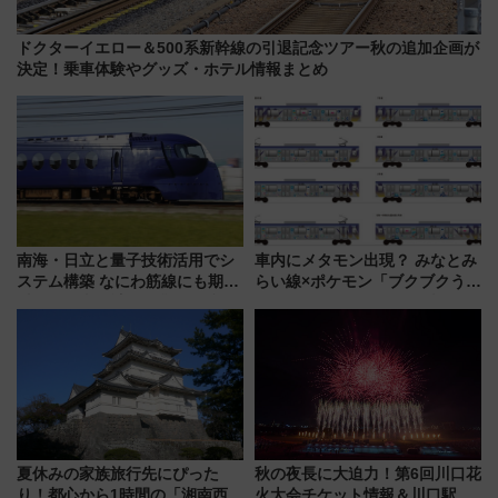
ドクターイエロー＆500系新幹線の引退記念ツアー秋の追加企画が
決定！乗車体験やグッズ・ホテル情報まとめ
南海・日立と量子技術活用でシ
車内にメタモン出現？ みなとみ
ステム構築 なにわ筋線にも期待
らい線×ポケモン「ブクブクうみ
乗務員・車両計画作業を短縮へ
ぞこの街」ラッピング電車が運
行開始に！ この夏は直通列車で
横浜へ！
夏休みの家族旅行先にぴった
秋の夜長に大迫力！第6回川口花
り！都心から1時間の「湘南西エ
火大会チケット情報＆川口駅か