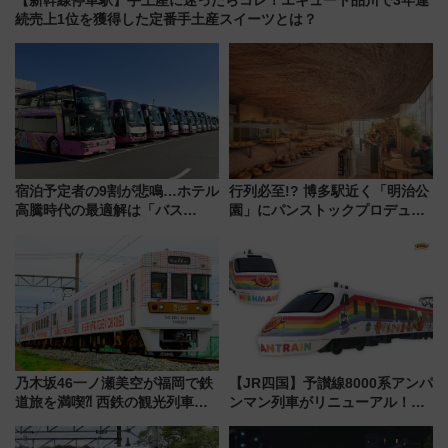
【新幹線停車駅】手土産に迷ったらコレ！エキュート品川で3年連
続売上1位を獲得した定番手土産スイーツとは？
宿泊予定者の9割が悲鳴…ホテル
行列必至!? 博多駅近く「明治公
高騰時代の最適解は「バス
園」にパンストックプロデュー
泊」!? WILLER最新調査で判明
スの新業態『Land Bageri』8/7
した、推し活遠征や観光時のリ
オープン 秋からはビストロ営業
アルな懐事情
も！
乃木坂46一ノ瀬美空が福岡で鉄
【JR四国】予讃線8000系アンパ
道旅を満喫⁈ 西鉄の観光列車
ンマン列車がリニューアル！内
「THE RAIL KITCHEN
外装デザイン公開 デビューは
CHIKUGO」で巡る福岡･太宰
今年12月