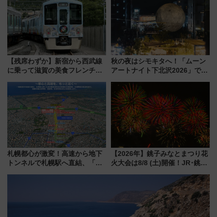
府･柳川の旅！YouTubeが公開
に
【残席わずか】新宿から西武線
秋の夜はシモキタへ！「ムーン
に乗って滋賀の美食フレンチを
アートナイト下北沢2026」でイ
堪能？ 大人気レストラン列車
マーシブシアターやアート巡り
「52席の至福」で味わう近江牛
を満喫しよう
や伝統文化の特別コラボ
札幌都心が激変！高速から地下
【2026年】銚子みなとまつり花
トンネルで札幌駅へ直結、「創
火大会は8/8 (土)開催！JR･銚子
成川通都心アクセス道路」が7月
電鉄の臨時列車やアクセス情
から本格着工、延長4.8km整備
報、利根川に咲く8,000発の大迫
事業の全貌
力＆屋台を満喫