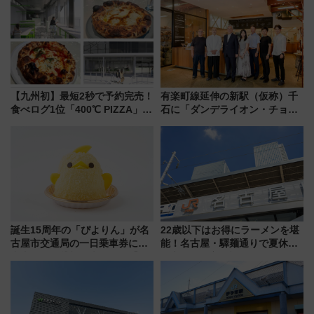
用は今冬から
日本初の鉄道デザイン
【九州初】最短2秒で予約完売！
有楽町線延伸の新駅（仮称）千
食べログ1位「400℃ PIZZA」が
石に「ダンデライオン・チョコ
博多駅すぐの明治公園に8/7オー
レート」が出店！ 東京メトロが
プン。もつ鍋風など限定メニュ
1億円出資で挑む新時代のまちづ
ーも
くりとは？
誕生15周年の「ぴよりん」が名
22歳以下はお得にラーメンを堪
古屋市交通局の一日乗車券に！
能！名古屋・驛麺通りで夏休み
東山線では貸切電車も登場【限
限定「U22応援割り」が7月21日
定1万5000枚】
よりスタート