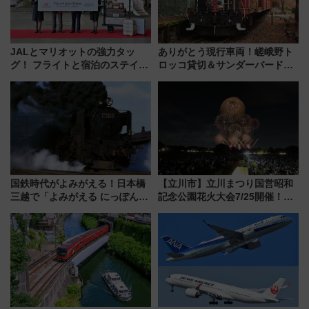
JALとマリオットの強力タッ
ありがとう現行車両！嵯峨野ト
グ！ フライトと宿泊のステイタ
ロッコ貸切＆サンダーバードレ
スマッチでFLY ON ポイントや
ストランで語り合う秋の京都
上級会員資格を効率よく獲得す
斉藤雪乃＆福原トシヒロと行
る方法を解説
く！9月13日「京都の鉄道満喫
ツアー」開催
国鉄時代がよみがえる！日本橋
【立川市】立川まつり国営昭和
三越で「よみがえる にっぽんの
記念公園花火大会7/25開催！
鉄道展」7/22-8/3開催、広田尚
5000発の花火が夜を彩る 今年は
敬の名作写真も、駅弁フェスも
混雑に要注意、その理由は
同時開催！