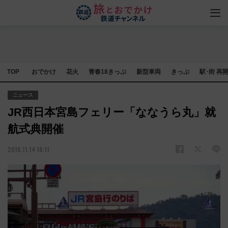
TOP
おでかけ
花火
青春18きっぷ
新型車両
きっぷ
駅･街 再
ニュース
JR西日本宮島フェリー「ななうら丸」就
航式典開催
2016.11.14 18:11