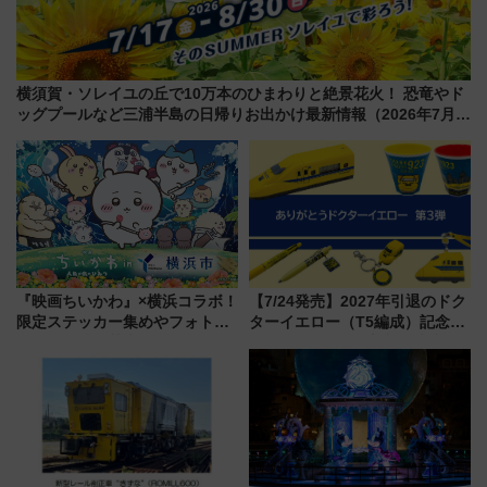
横須賀・ソレイユの丘で10万本のひまわりと絶景花火！ 恐竜やド
ッグプールなど三浦半島の日帰りお出かけ最新情報（2026年7月
17日～開催）
『映画ちいかわ』×横浜コラボ！
【7/24発売】2027年引退のドク
限定ステッカー集めやフォトス
ターイエロー（T5編成）記念グ
ポット、特別花火でみなとみら
ッズ7種が登場！ 新幹線車内放
いを満喫しよう（花火鑑賞会応
送の目覚まし時計など通販・販
募は7/12まで！）
売店舗まとめ