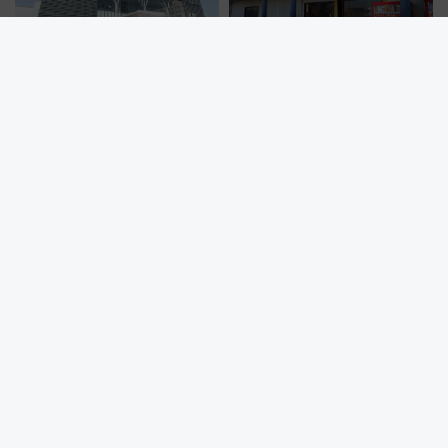
新函館北斗駅の裏側に潜入！北
愛媛OV新アリーナ構想、伊予市
海道新幹線開業10周年で駅長
「ウェルピア伊予」が急浮上！
室・地下通路など公開イベン
サイボウズ青野社長の参加表明
ト 参加方法や体験内容を紹介
で探る鉄道アクセスの未来
再開発に沸く東京駅八重洲口！ 新幹線・バス乗車前に寄りたい
「ヤエチカ」2026年夏の「ひんやり＆スタミナグルメ」6選【新店
舗も！】