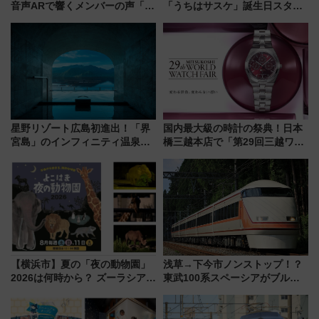
音声ARで響くメンバーの声「真
「うちはサスケ」誕生日スタン
夏の全国ツアー2026」
プラリー！富士急ハイランド限
定グルメ＆グッズ徹底ガイド
星野リゾート広島初進出！「界
国内最大級の時計の祭典！日本
宮島」のインフィニティ温泉と
橋三越本店で「第29回三越ワー
古式サウナ「石風呂」を大解剖
ルドウォッチフェア」開幕
宿泊料金・アクセスは？（2026
【2026年8月5日～25日】
年7月23日開業）
【横浜市】夏の「夜の動物園」
浅草→下今市ノンストップ！？
2026は何時から？ ズーラシア・
東武100系スペーシアがブルー
野毛山・金沢の電車アクセスや
リボン賞35周年記念で「デビュ
見どころ、限定イベントを徹底
ー当時の停車駅」を再現 運転
解説！
時刻や特急券の買い方を紹介