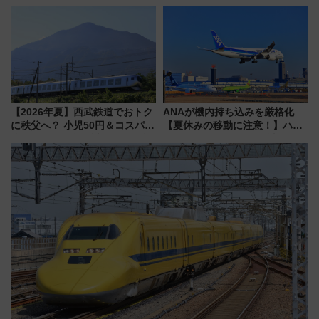
年記念企画＆「春日のうん○スラ
イダー」に注目 2026年夏は所
沢へ遊びに行こう
【2026年夏】西武鉄道でおトク
ANAが機内持ち込みを厳格化
に秩父へ？ 小児50円＆コスパ最
【夏休みの移動に注意！】ハン
強きっぷで「安・近・短」な家
ドバッグやPCケースも対象の
族旅行！ 深夜の正丸トンネル探
「身の回り品」新サイズ制限
検や特急ラビューも
(40×30×20cm)おさらい