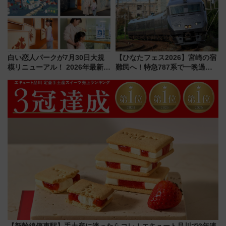
白い恋人パークが7月30日大規
【ひなたフェス2026】宮崎の宿
模リニューアル！ 2026年最新の
難民へ！特急787系で一晩過ご
新エリア・工場見学の見どころ
せる夜間滞在型イベント「スワ
と料金・アクセスを徹底解説
ローおひさま」が救世主に？
（札幌市）