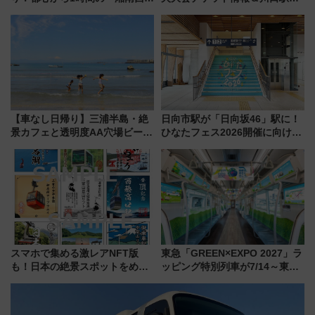
リア」満喫ガイド 鎌倉・江の
らのアクセスガイド
島とは異なる魅力を持つ今夏の
注目スポット
【車なし日帰り】三浦半島・絶
日向市駅が「日向坂46」駅に！
景カフェと透明度AA穴場ビーチ
ひなたフェス2026開催に向けJR
を巡る！ おトクな電車きっぷ活
九州が記念きっぷや臨時列車で
用してストレスフリー旅へ行こ
全力応援 夜行列車「ドリーム
う！
おひさま号」も走る
スマホで集める激レアNFT版
東急「GREEN×EXPO 2027」ラ
も！日本の絶景スポットをめぐ
ッピング特別列車が7/14～東
って集める「索道印(さくどうい
横・田園都市・目黒線でデビュ
ん)」企画がスタート
ー！ 注目の編成やデザインまと
め