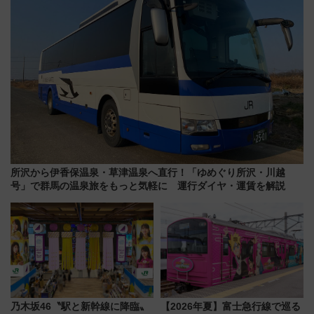
所沢から伊香保温泉・草津温泉へ直行！「ゆめぐり所沢・川越
号」で群馬の温泉旅をもっと気軽に 運行ダイヤ・運賃を解説
乃木坂46〝駅と新幹線に降臨〟
【2026年夏】富士急行線で巡る