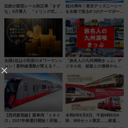
近鉄が新型レール削正車「きず
祝25周年！東京ディズニーシー
な」9月導入 「ミリング式」採
を水路で巡る8つのテーマポート
用でメンテナンス作業を効率
と限定デコレーションを解説
化！安全性や乗り心地の向上に
貢献するだけでなく、全線区で
活躍するための仕組みも
全国1位は小田原のタワーマンシ
「旅名人の九州満喫きっぷ」デ
ョン！新幹線通勤が変える？
ジタル化 紙版との価格やルー
「住みたい街」の最新トレンド
ルの違いを解説
【新築マンション人気ランキン
グ】
【西武新宿線】新車両「トキイ
令和8年8月8日、午前8時8分8
ロ」2027年春運行開始！田無・
秒、888セット限定……鉄道各
新所沢にも停車 2028年春には
社の「8・8・8」な記念きっぷ