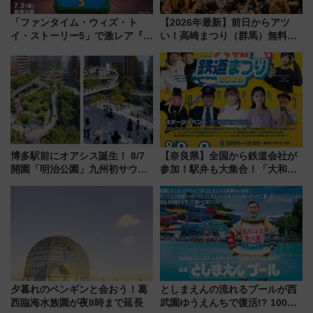
「ファンタイム・ウィズ・ト
【2026年最新】前日からアツ
イ・ストーリー5」で激レア『ロ
い！高崎まつり（群馬）無料観
ルカナ』カードをゲット！最新
覧エリアから初開催100人みこ
デコレーションも徹底解説
しまで
博多駅前にオアシス誕生！ 8/7
【奈良県】全国から鉄道会社が
開園「明治公園」九州初サウナ
参加！駅弁も大集合！「大和鉄
TOTOPAや日本一のピザなど絶
道まつり2026」が8月8日・9日
品グルメ登場で駅前の過ごし方
に開催決定
はどう変わる？
夕暮れのペンギンと会おう！葛
としまえんの流れるプールが西
西臨海水族園が夜8時まで延長
武園ゆうえんちで復活!? 100周