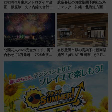
2026年9月東京メトロダイヤ改
航空各社のお盆期間予約状況を
正！銀座線・丸ノ内線で合計
チェック！沖縄・北海道方面は
212本の大増発、混雑緩和に期
予約急増中、いまから狙うべき
待
日は？
北國花火2026完全ガイド、両日
名鉄豊田市駅の高架下に新商業
合わせて3万発超！ 7/25金沢大
施設「μPLAT 豊田市」が8月26
会・8/1川北大会の2つの花火大
日開業！全8店舗が出店し街の新
会の日程・アクセス・観覧席ま
たな玄関口へ
とめ（石川県）