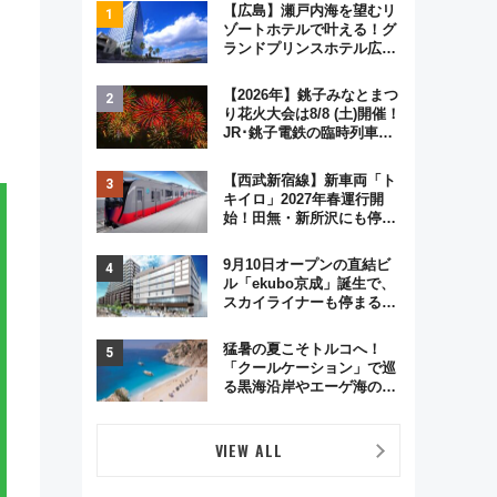
【広島】瀬戸内海を望むリ
ゾートホテルで叶える！グ
ランドプリンスホテル広島
のフォトウエディング＆カ
ジュアルパーティープラン
【2026年】銚子みなとまつ
り花火大会は8/8 (土)開催！
JR･銚子電鉄の臨時列車や
アクセス情報、利根川に咲
く8,000発の大迫力＆屋台
【西武新宿線】新車両「ト
を満喫
キイロ」2027年春運行開
始！田無・新所沢にも停
車 2028年春には「第2
弾」も
9月10日オープンの直結ビ
ル「ekubo京成」誕生で、
スカイライナーも停まる巨
大ハブ駅・新鎌ヶ谷はどう
変わる？ 全テナント情報も
猛暑の夏こそトルコへ！
公開！
「クールケーション」で巡
る黒海沿岸やエーゲ海の避
暑リゾート 関連検索数が
前年比237％増、ナショジ
オも認める『2026年に訪れ
VIEW ALL
るべき世界の旅先』