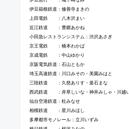
伊豆箱根鉄道：修善寺まきの
上田電鉄 ：八木沢まい
近江鉄道 ：豊郷あかね
小田急レストランシステム：渋沢あさぎ
京王電鉄 ：橋本わかば
京成電鉄 ：中山ゆかり
京阪電気鉄道：石山ともか
埼玉高速鉄道：川口みその・美園みはと
三陸鉄道 ：久慈ありす・釜石まな
西武鉄道 ：井草しいな・神井みしゃ・川越
仙台空港鉄道：杜みなせ
相模鉄道 ：星川みほし
多摩都市モノレール：立川いずみ
秩父鉄道 ：桜沢みなの