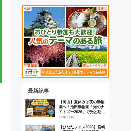
最新記事
【岡山】夏休みは夜の動物
園へ！池田動物園「光のナ
イトズー2026」で光と動物
が彩る特別な夜
2026.08.07
【ひなたフェス2026】宮崎