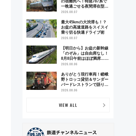
の宿難民へ！特急787系で
一晩過ごせる夜間滞在型イ
ベント「スワローおひさ
2026.08.07
ま」が救世主に？
最大45kmの大渋滞も！？
お盆の高速道路をスイスイ
乗り切る快適ドライブ術
2026.08.07
【明日から】お盆の新幹線
「のぞみ」は自由席なし！
8月8日午前はほぼ満席…で
も数時間ズラせば空きが見
2026.08.06
つかることも 混雑避ける
「空席」探しのコツ
ありがとう現行車両！嵯峨
野トロッコ貸切＆サンダー
バードレストランで語り合
う秋の京都 斉藤雪乃＆福
2026.08.06
原トシヒロと行く！9月13
日「京都の鉄道満喫ツア
VIEW ALL
ー」開催