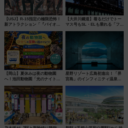
【USJ】R-15指定の極限恐怖！
【大井川鐵道】着るだけでトー
新アトラクション「『バイオハ
マス号もSL・ELも乗れる「フリ
ザード レクイエム』 ザ・ダイ
ーきっぷTシャツ」8月6日より
ブ」今秋登場 ―予測不能の恐
受注販売
怖に泣き叫べ―
【岡山】夏休みは夜の動物園
星野リゾート広島初進出！「界
へ！池田動物園「光のナイトズ
宮島」のインフィニティ温泉と
ー2026」で光と動物が彩る特別
古式サウナ「石風呂」を大解剖
な夜
宿泊料金・アクセスは？（2026
年7月23日開業）
乃木坂46〝駅と新幹線に降臨〟
新駅 “手柄山平和公園駅”から徒