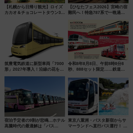
【札幌から日帰り観光】ロイズ
【ひなたフェス2026】宮崎の宿
カカオ＆チョコレートタウン3周
難民へ！特急787系で一晩過ご
年！ 9月は入場料半額やチョコ
せる夜間滞在型イベント「スワ
詰め放題を開催、ロイズタウン
ローおひさま」が救世主に？
駅からのアクセスも
筑豊電気鉄道に新型車両「7000
令和8年8月8日、午前8時8分8
形」2027年導入！沿線の花をイ
秒、888セット限定……鉄道各
メージしたイエローを採用 車
社の「8・8・8」な記念きっぷ
内は落ち着いたゆとりある空間
たち
に
宿泊予定者の9割が悲鳴…ホテル
東京八重洲・バスタ新宿からサ
高騰時代の最適解は「バス
マーランドへ直行バス運行！ お
泊」!? WILLER最新調査で判明
トクな1Dayパスで夏のプールと