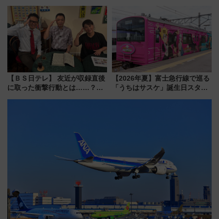
スマッチでFLY ON ポイントや
乗り放題「北見・網走周遊フリ
上級会員資格を効率よく獲得す
ーパス」でおトクに道東観光
る方法を解説
（8/3発売）
【ＢＳ日テレ】 友近が収録直後
【2026年夏】富士急行線で巡る
に取った衝撃行動とは……？
「うちはサスケ」誕生日スタン
『友近・礼二の妄想トレイン』
プラリー！富士急ハイランド限
で極上の夏祭り鉄道旅を放送
定グルメ＆グッズ徹底ガイド