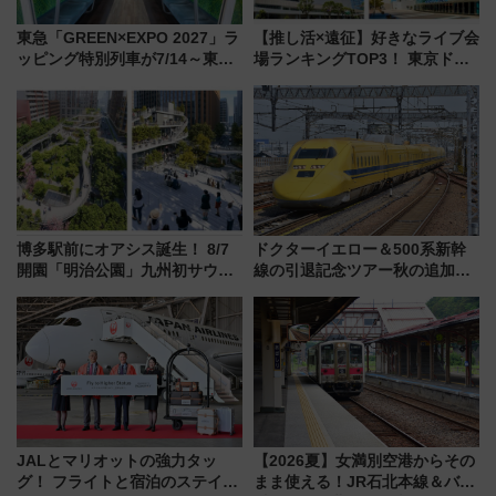
東急「GREEN×EXPO 2027」ラ
【推し活×遠征】好きなライブ会
ッピング特別列車が7/14～東
場ランキングTOP3！ 東京ドー
横・田園都市・目黒線でデビュ
ムや大阪城ホールが選ばれる理
ー！ 注目の編成やデザインまと
由と交通アクセス術、ライブ会
め
場に何を求める？
博多駅前にオアシス誕生！ 8/7
ドクターイエロー＆500系新幹
開園「明治公園」九州初サウナ
線の引退記念ツアー秋の追加企
TOTOPAや日本一のピザなど絶
画が決定！乗車体験やグッズ・
品グルメ登場で駅前の過ごし方
ホテル情報まとめ
はどう変わる？
JALとマリオットの強力タッ
【2026夏】女満別空港からその
グ！ フライトと宿泊のステイタ
まま使える！JR石北本線＆バス