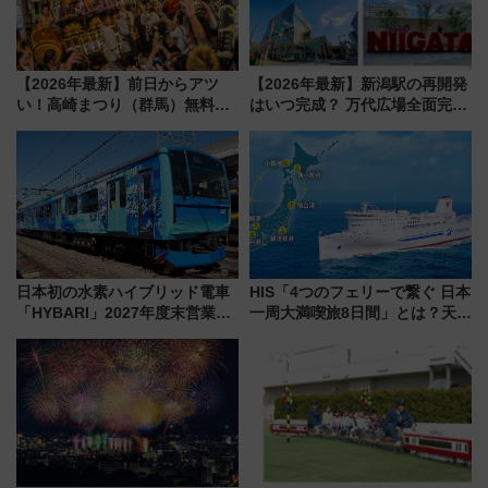
【2026年最新】前日からアツ
【2026年最新】新潟駅の再開発
い！高崎まつり（群馬）無料観
はいつ完成？ 万代広場全面完成
覧エリアから初開催100人みこ
から「にいがた2キロ」・古町再
しまで
開発、バスタ新潟構想まで徹底
解説！
日本初の水素ハイブリッド電車
HIS「4つのフェリーで繋ぐ 日本
「HYBARI」2027年度末営業運
一周大満喫旅8日間」とは？天橋
転へ 鉄道・発電・まちづくり
立・小樽・日光東照宮など全国
で水素利活用が加速
の絶景＆限定グルメを網羅！煩
雑な手続きも不要でお手軽に楽
しめるプランが登場