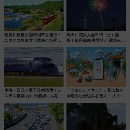
長良川鉄道が臨時列車を運行！
隅田川花火大会7/25（土）開
ユネスコ無形文化遺産にも登録
催！銀座線96本増発と 激混みの
された「郡上おどり」楽しむ人
「浅草駅」を回避する最寄り駅･
に 乗車には予約が必要
アクセス攻略法、2万発の花火が
都心の夜に！
南海・日立と量子技術活用でシ
「うまいこと考えた」富士急が
ステム構築 なにわ筋線にも期待
画期的な仕組みを導入！ 人のか
乗務員・車両計画作業を短縮へ
わりにスマホが並ぶ「分身く
ん」始動