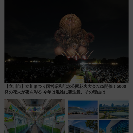
した、推し活遠征や観光時のリ
推し活を楽しもう！（2026年
アルな懐事情
8/1～31）
【立川市】立川まつり国営昭和記念公園花火大会7/25開催！5000
発の花火が夜を彩る 今年は混雑に要注意、その理由は