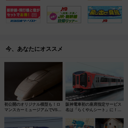
今、あなたにオススメ
初公開のオリジナル模型も！ロ
阪神電車初の座席指定サービス
マンスカーミュージアムでVSE
名は「らくやんシート」に！新
の設計秘話に迫る企画展が7月
型3000系で大阪梅田～山陽姫路
15日スタート
を快適移動