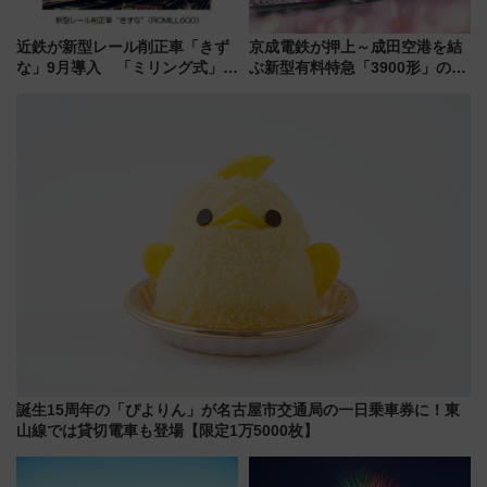
近鉄が新型レール削正車「きず
京成電鉄が押上～成田空港を結
な」9月導入 「ミリング式」採
ぶ新型有料特急「3900形」のコ
用でメンテナンス作業を効率
ンセプト・デザイン公開 愛称
化！安全性や乗り心地の向上に
募集も実施
貢献するだけでなく、全線区で
活躍するための仕組みも
誕生15周年の「ぴよりん」が名古屋市交通局の一日乗車券に！東
山線では貸切電車も登場【限定1万5000枚】