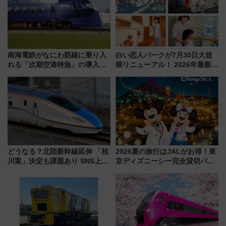
南海電鉄がなにわ筋線に乗り入
白い恋人パークが7月30日大規
れる「次期空港特急」の導入を
模リニューアル！ 2026年最新の
決定！ピニンファリーナによる
新エリア・工場見学の見どころ
日本初の鉄道デザイン
と料金・アクセスを徹底解説
（札幌市）
どうなる？北陸新幹線延伸 「桂
2026夏の旅行はJALがお得！東
川案」決定も課題あり SNS上の
京ディズニーシー完全貸切パー
声は
ティー招待券が当たるキャンペ
ーン始まる 条件は「夏の国内
線に2回搭乗」