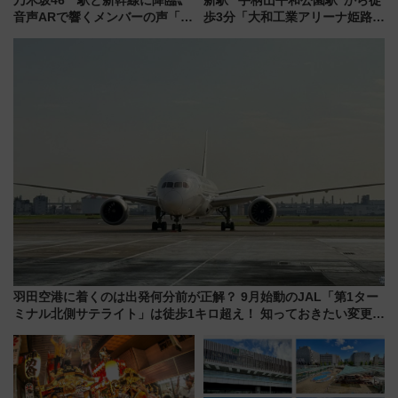
音声ARで響くメンバーの声「真
歩3分「大和工業アリーナ姫路」
夏の全国ツアー2026」
10月開業！Novelbright公演 や
大相撲巡業など 豪華イベントと
アクセス
羽田空港に着くのは出発何分前が正解？ 9月始動のJAL「第1ター
ミナル北側サテライト」は徒歩1キロ超え！ 知っておきたい変更点
まとめ