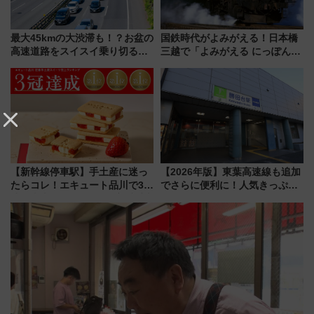
最大45kmの大渋滞も！？お盆の
国鉄時代がよみがえる！日本橋
高速道路をスイスイ乗り切る快
三越で「よみがえる にっぽんの
適ドライブ術
鉄道展」7/22-8/3開催、広田尚
敬の名作写真も、駅弁フェスも
同時開催！
【新幹線停車駅】手土産に迷っ
【2026年版】東葉高速線も追加
たらコレ！エキュート品川で3年
でさらに便利に！人気きっぷ
連続売上1位を獲得した定番手土
「サンキューちばフリーパス」
産スイーツとは？
今年も発売 秋・早春に千葉県を
巡るなら使い勝手・コスパ抜群