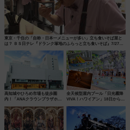
東京・千住の「自称・日本一メニューが多い」立ち食いそば屋と
は？ ＢＳ日テレ『ドランク塚地のふらっと立ち食いそば』7/27夜
10時～放送
高知城やひろめ市場も徒歩圏
全天候型屋内プール「日光霧降
内！「ANAクラウンプラザホテ
VIVA！ハワイアン」18日から営
ル高知」が8月開業
業開始 小さなお子様連れのフ
ァミリーから大人まで幅広い世
代が一日中楽しる夏のリゾート
を楽しんで