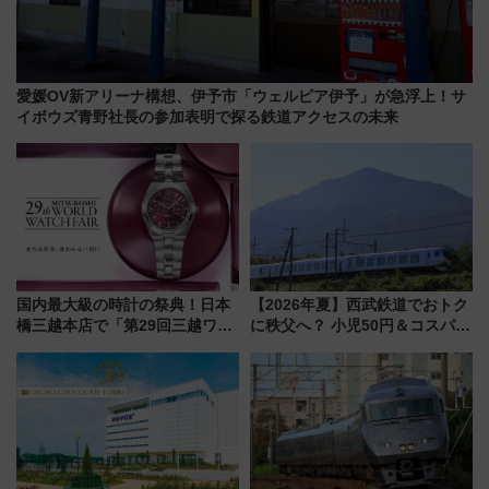
愛媛OV新アリーナ構想、伊予市「ウェルピア伊予」が急浮上！サ
イボウズ青野社長の参加表明で探る鉄道アクセスの未来
国内最大級の時計の祭典！日本
【2026年夏】西武鉄道でおトク
橋三越本店で「第29回三越ワー
に秩父へ？ 小児50円＆コスパ最
ルドウォッチフェア」開幕
強きっぷで「安・近・短」な家
【2026年8月5日～25日】
族旅行！ 深夜の正丸トンネル探
検や特急ラビューも