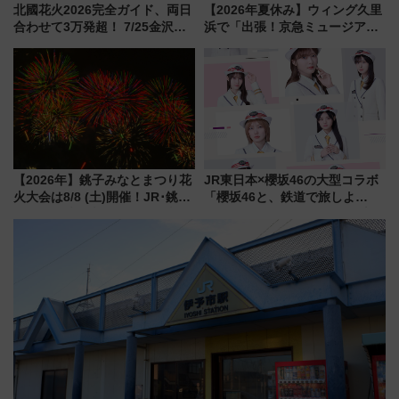
北國花火2026完全ガイド、両日
【2026年夏休み】ウィング久里
合わせて3万発超！ 7/25金沢大
浜で「出張！京急ミュージア
会・8/1川北大会の2つの花火大
ム」開催！入場無料でスタンプ
会の日程・アクセス・観覧席ま
ラリーや子ども制服撮影も
とめ（石川県）
【2026年】銚子みなとまつり花
JR東日本×櫻坂46の大型コラボ
火大会は8/8 (土)開催！JR･銚子
「櫻坂46と、鉄道で旅しよ
電鉄の臨時列車やアクセス情
う。」が7月20日より始動！新
報、利根川に咲く8,000発の大迫
潟・長野・庄内へ
力＆屋台を満喫