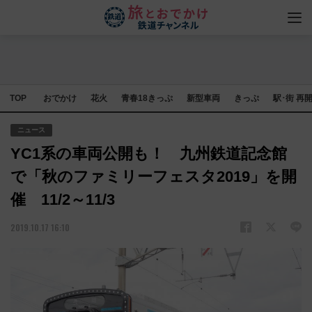
TOP
おでかけ
花火
青春18きっぷ
新型車両
きっぷ
駅･街 再
ニュース
YC1系の車両公開も！ 九州鉄道記念館
で「秋のファミリーフェスタ2019」を開
催 11/2～11/3
2019.10.17 16:10