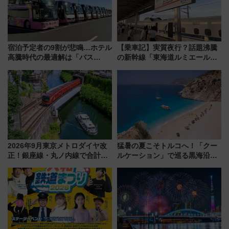
宿泊予定者の9割が悲鳴…ホテル
【乗車記】実質夜行？話題沸騰
高騰時代の最適解は「バス
の新幹線「東海道ルミエールエ
泊」!? WILLER最新調査で判明
クスプレス」に乗車してみた
した、推し活遠征や観光時のリ
東京22時発、京都・新大阪に6
アルな懐事情
時台着 見どころは岐阜羽島の
素晴らし過ぎる朝
2026年9月東京メトロダイヤ改
猛暑の夏こそトルコへ！「クー
正！銀座線・丸ノ内線で合計
ルケーション」で巡る黒海沿岸
212本の大増発、混雑緩和に期
やエーゲ海の避暑リゾート 関
待
連検索数が前年比237％増、ナ
ショジオも認める『2026年に訪
れるべき世界の旅先』