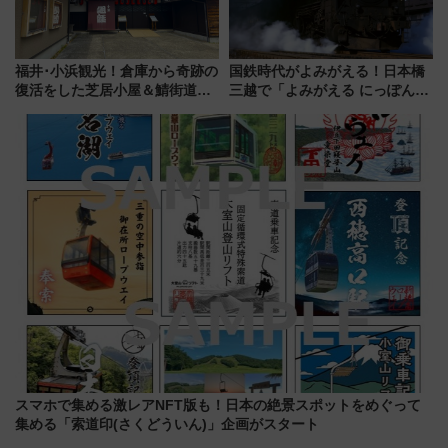
福井･小浜観光！倉庫から奇跡の
国鉄時代がよみがえる！日本橋
復活をした芝居小屋＆鯖街道の
三越で「よみがえる にっぽんの
起点へ！若狭小浜お魚センター
鉄道展」7/22-8/3開催、広田尚
でBBQ、老舗お酢店ソフトなど
敬の名作写真も、駅弁フェスも
歴史＆グルメ散歩
同時開催！
スマホで集める激レアNFT版も！日本の絶景スポットをめぐって
集める「索道印(さくどういん)」企画がスタート