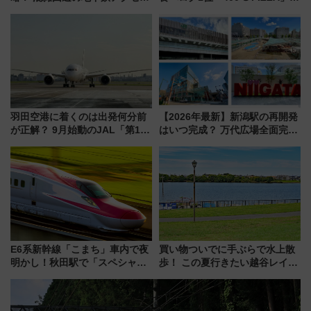
からまだ買える有料席情報、花
博多駅すぐの明治公園に8/7オー
火前に楽しむ仙台観光ルートま
プン。もつ鍋風など限定メニュ
で解説！
ーも
羽田空港に着くのは出発何分前
【2026年最新】新潟駅の再開発
が正解？ 9月始動のJAL「第1タ
はいつ完成？ 万代広場全面完成
ーミナル北側サテライト」は徒
から「にいがた2キロ」・古町再
歩1キロ超え！ 知っておきたい
開発、バスタ新潟構想まで徹底
変更点まとめ
解説！
E6系新幹線「こまち」車内で夜
買い物ついでに手ぶらで水上散
明かし！秋田駅で「スペシャル
歩！ この夏行きたい越谷レイク
ナイト」8月開催、料金や予約方
タウンの新たな水辺の憩いエリ
法は？
ア「LAKESIDE PARK」（埼玉
県越谷市）