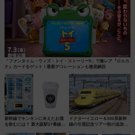
「ファンタイム・ウィズ・トイ・ストーリー5」で激レア『ロルカ
ナ』カードをゲット！最新デコレーションも徹底解説
新幹線でキンキンに冷えたお酒
ドクターイエロー＆500系新幹
を飲むには？ 新大阪駅27番線ホ
線の引退記念ツアー秋の追加企
ームに登場した完全キャッシュ
画が決定！乗車体験やグッズ・