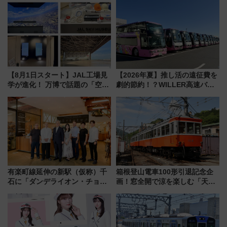
【8月1日スタート】JAL工場見
【2026年夏】推し活の遠征費を
学が進化！ 万博で話題の「空飛
劇的節約！？WILLER高速バス
ぶクルマ」体験が常設化!? 期間
「1km5円セール」やワンコイン
限定の歴代制服仮想試着体験も
温泉の最強ルート 予約期間・
レポート
対象路線まとめ
有楽町線延伸の新駅（仮称）千
箱根登山電車100形引退記念企
石に「ダンデライオン・チョコ
画！窓全開で涼を楽しむ「天然
レート」が出店！ 東京メトロが
クーラー体験号」と限定鉄コレ
1億円出資で挑む新時代のまちづ
発売
くりとは？