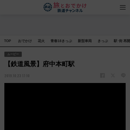
TOP
おでかけ
花火
青春18きっぷ
新型車両
きっぷ
駅･街 再
ムービー
【鉄道風景】府中本町駅
2019.10.23 17:10