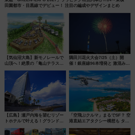
田園都市・目黒線でデビュー！ 注目の編成やデザインまとめ
【気仙沼大島】新モノレールで
隅田川花火大会7/25（土）開
山頂へ！絶景の「亀山テラス
催！銀座線96本増発と 激混みの
360°」が7月19日オープン、休
「浅草駅」を回避する最寄り駅･
暇村のお得な日帰りプランも登
アクセス攻略法、2万発の花火が
場
都心の夜に！
【広島】瀬戸内海を望むリゾー
「空飛ぶクルマ」まるでSF？ 空
トホテルで叶える！グランドプ
港直結エアタクシー構想も タイ
リンスホテル広島のフォトウエ
で検証
ディング＆カジュアルパーティ