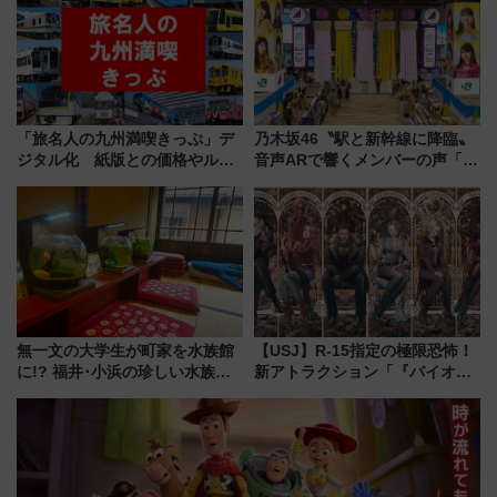
ープラン
「旅名人の九州満喫きっぷ」デ
乃木坂46〝駅と新幹線に降臨〟
ジタル化 紙版との価格やルー
音声ARで響くメンバーの声「真
ルの違いを解説
夏の全国ツアー2026」
無一文の大学生が町家を水族館
【USJ】R-15指定の極限恐怖！
に!? 福井･小浜の珍しい水族
新アトラクション「『バイオハ
館、世界に一つだけの塗り箸制
ザード レクイエム』 ザ・ダイ
作体験、鯖街道の御食国など 小
ブ」今秋登場 ―予測不能の恐
浜観光レポ 第2弾
怖に泣き叫べ―