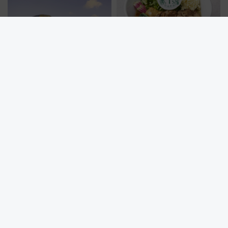
夕暮れのペンギンと会おう！葛
【駅ナカグルメ】エキュート秋
西臨海水族園が夜8時まで延長
葉原に「T’sたんたん」 新橋に
551蓬莱のDNAを継ぐ「東京豚
饅」、オムライス専門店「肉と
たまご」新グルメ続々登場！
【2026年8月】
22歳以下はお得にラーメンを堪
【2026夏】都立明治公園ビアガ
能！名古屋・驛麺通りで夏休み
ーデン＆野外映画！「SUMMER
限定「U22応援割り」が7月21日
LOUNGE」のアクセスと上映ス
よりスタート
ケジュール 夜風とビール、映画
を満喫！