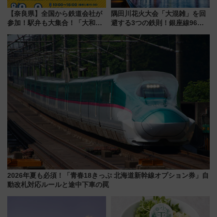
【奈良県】全国から鉄道会社が
隅田川花火大会「大混雑」を回
参加！駅弁も大集合！「大和鉄
避する3つの鉄則！銀座線96本
道まつり2026」が8月8日・9日
増発･浅草線臨時ダイヤ･スカイ
に開催決定
ツリー駅の規制まとめ 7/25開催
（2026年）
2026年夏も必須！「青春18きっぷ 北海道新幹線オプション券」自
動改札対応ルールと途中下車の罠