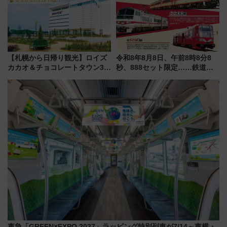
を解説
【札幌から日帰り観光】ロイズ
令和8年8月8日、午前8時8分8
カカオ＆チョコレートタウン3周
秒、888セット限定……鉄道各
年！ 9月は入場料半額やチョコ
社の「8・8・8」な記念きっぷ
詰め放題を開催、ロイズタウン
たち
駅からのアクセスも
東急「GREEN×EXPO 2027」ラッピング特別列車が7/14～東横・