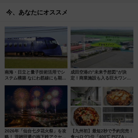
今、あなたにオススメ
南海・日立と量子技術活用でシ
成田空港の”未来予想図”が決
ステム構築 なにわ筋線にも期待
定！商業施設も入る巨大ワンタ
乗務員・車両計画作業を短縮へ
ーミナル、京成の高架新駅整備
で新型特急が品川･羽田とを結
ぶ！ JR空港駅は2面3線化！
2026年「仙台七夕花火祭」を攻
【九州初】最短2秒で予約完売！
略！ 混雑回避の地下鉄アクセス
食べログ1位「400℃ PIZZA」が