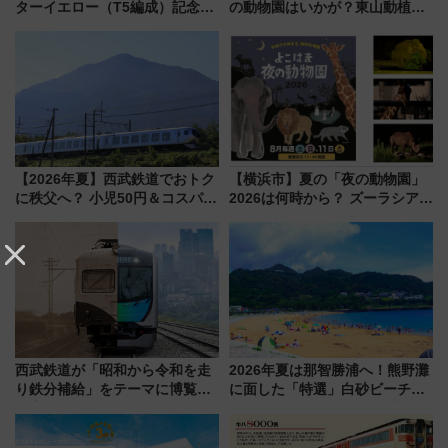
ターイエロー（T5編成）記念グ
の動物園はいかが？東山動植物
ッズ7種が登場！ 新幹線車内放
園＆のんほいパーク「ナイト
送の目覚まし時計など通販・販
ZOO」開催情報
売店舗まとめ
【2026年夏】西武鉄道でおトク
【横浜市】夏の「夜の動物園」
に秩父へ？ 小児50円＆コスパ最
2026は何時から？ ズーラシア・
強きっぷで「安・近・短」な家
野毛山・金沢の電車アクセスや
族旅行！ 深夜の正丸トンネル探
見どころ、限定イベントを徹底
検や特急ラビューも
解説！
西武鉄道が「昭和から令和を走
2026年夏は那智勝浦へ！熊野灘
り鉄分補給」をテーマに博覧会
に面した「特選」白砂ビーチは
を実施！くすのきホールで8月
必見 「第17回那智勝浦町花火大
14日から 新車両「トキイロ」体
会」は8月11日開催！
験ブースも アクセスや申込方法