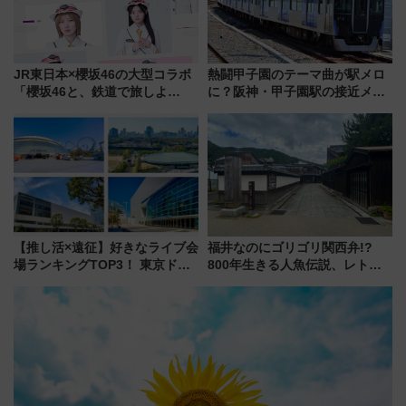
JR東日本×櫻坂46の大型コラボ
熱闘甲子園のテーマ曲が駅メロ
「櫻坂46と、鉄道で旅しよ
に？阪神・甲子園駅の接近メロ
う。」が7月20日より始動！新
ディがVaundy「かげろう」×向
潟・長野・庄内へ
谷実アレンジの特別仕様へ、8月
5日始発から
【推し活×遠征】好きなライブ会
福井なのにゴリゴリ関西弁!?
場ランキングTOP3！ 東京ドー
800年生きる人魚伝説、レトロ
ムや大阪城ホールが選ばれる理
建築の町並み「小浜西組」、町
由と交通アクセス術、ライブ会
屋カフェで非日常を！週末観光
場に何を求める？
に最適な小浜の歩き方