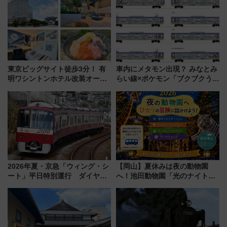
レス「カップ氷」専用自販機が
ホテル情報まとめ
話題！
東京ビッグサイト徒歩3分！ 有
車内にメタモン出現？ みなとみ
明ワシントンホテル改装オープ
らい線×ポケモン「ブクブクうみ
ン直前「ゆりかもめ運転台付き
ぞこの街」ラッピング電車が運
客室」や海鮮丼が人気の朝食ビ
行開始に！ この夏は直通列車で
ュッフェを現地レポ
横浜へ！
2026年夏・京急「ウィング・シ
【岡山】夏休みは夜の動物園
ート」平日特別運行 ダイヤ・
へ！池田動物園「光のナイトズ
乗車方法を解説！2階建てバスや
ー2026」で光と動物が彩る特別
三浦海岸を堪能できるお出かけ
な夜
プランもご紹介