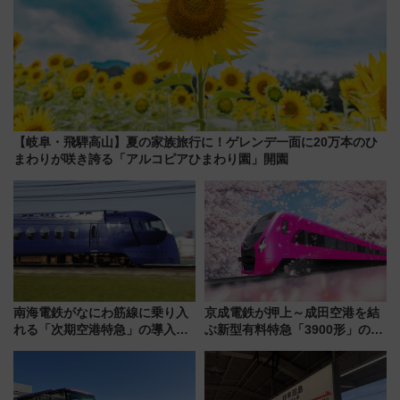
【岐阜・飛騨高山】夏の家族旅行に！ゲレンデ一面に20万本のひ
まわりが咲き誇る「アルコピアひまわり園」開園
南海電鉄がなにわ筋線に乗り入
京成電鉄が押上～成田空港を結
れる「次期空港特急」の導入を
ぶ新型有料特急「3900形」のコ
決定！ピニンファリーナによる
ンセプト・デザイン公開 愛称
日本初の鉄道デザイン
募集も実施