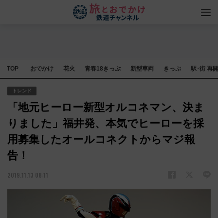
TOP
おでかけ
花火
青春18きっぷ
新型車両
きっぷ
駅･街 再
トレンド
「地元ヒーロー新型オルコネマン、決ま
りました」福井発、本気でヒーローを採
用募集したオールコネクトからマジ報
告！
2019.11.13 08:11