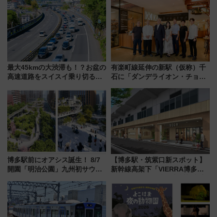
最大45kmの大渋滞も！？お盆の
有楽町線延伸の新駅（仮称）千
高速道路をスイスイ乗り切る快
石に「ダンデライオン・チョコ
適ドライブ術
レート」が出店！ 東京メトロが
1億円出資で挑む新時代のまちづ
くりとは？
博多駅前にオアシス誕生！ 8/7
【博多駅・筑紫口新スポット】
開園「明治公園」九州初サウナ
新幹線高架下「VIERRA博多テ
TOTOPAや日本一のピザなど絶
ラス」が9/18開業！九州初出店
品グルメ登場で駅前の過ごし方
など注目の全6店舗 「博多活憩
はどう変わる？
通り」も一新