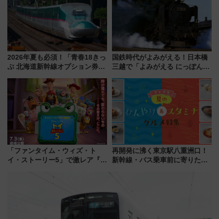
や伝統文化の特別コラボ
2026年夏も必須！「青春18きっ
国鉄時代がよみがえる！日本橋
ぷ 北海道新幹線オプション券」
三越で「よみがえる にっぽんの
自動改札対応ルールと途中下車
鉄道展」7/22-8/3開催、広田尚
の罠
敬の名作写真も、駅弁フェスも
同時開催！
「ファンタイム・ウィズ・ト
再開発に沸く東京駅八重洲口！
イ・ストーリー5」で激レア『ロ
新幹線・バス乗車前に寄りたい
ルカナ』カードをゲット！最新
「ヤエチカ」2026年夏の「ひん
デコレーションも徹底解説
やり＆スタミナグルメ」6選【新
店舗も！】