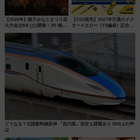
【2026年】銚子みなとまつり花
【7/24発売】2027年引退のドク
火大会は8/8 (土)開催！JR･銚子
ターイエロー（T5編成）記念グ
電鉄の臨時列車やアクセス情
ッズ7種が登場！ 新幹線車内放
報、利根川に咲く8,000発の大迫
送の目覚まし時計など通販・販
力＆屋台を満喫
売店舗まとめ
どうなる？北陸新幹線延伸 「桂川案」決定も課題あり SNS上の声
は