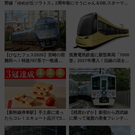
野線「ゆめが丘ソラトス」2周年祭にそうにゃん＆DB.スターマン
が登場
【ひなたフェス2026】宮崎の宿
筑豊電気鉄道に新型車両「7000
難民へ！特急787系で一晩過ご
形」2027年導入！沿線の花をイ
せる夜間滞在型イベント「スワ
メージしたイエローを採用 車
ローおひさま」が救世主に？
内は落ち着いたゆとりある空間
に
【新幹線停車駅】手土産に迷っ
【残席わずか】新宿から西武線
たらコレ！エキュート品川で3年
に乗って滋賀の美食フレンチを
連続売上1位を獲得した定番手土
堪能？ 大人気レストラン列車
産スイーツとは？
「52席の至福」で味わう近江牛