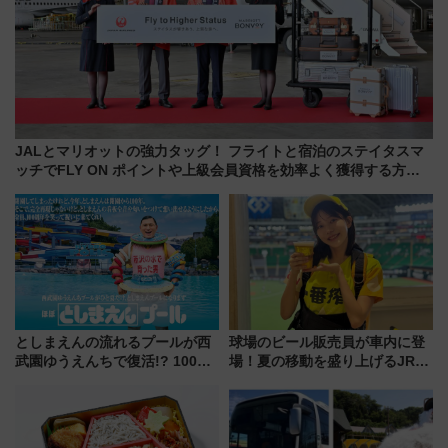
JALとマリオットの強力タッグ！ フライトと宿泊のステイタスマ
ッチでFLY ON ポイントや上級会員資格を効率よく獲得する方法
を解説
としまえんの流れるプールが西
球場のビール販売員が車内に登
武園ゆうえんちで復活!? 100周
場！夏の移動を盛り上げるJR九
年記念企画＆「春日のうん○スラ
州「ビール新幹線」7月31日・8
イダー」に注目 2026年夏は所
月7日限定 ソフトバンクホーク
沢へ遊びに行こう
スとコラボ