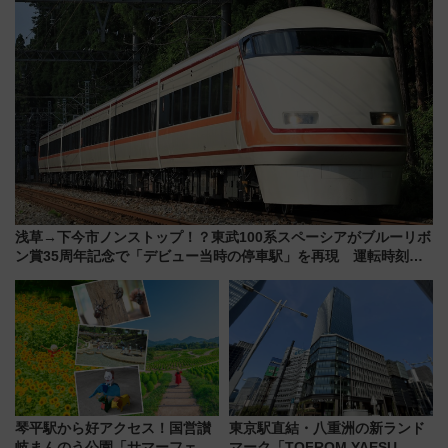
浅草→下今市ノンストップ！？東武100系スペーシアがブルーリボ
ン賞35周年記念で「デビュー当時の停車駅」を再現 運転時刻や
特急券の買い方を紹介
琴平駅から好アクセス！国営讃
東京駅直結・八重洲の新ランド
岐まんのう公園「サマーフェス
マーク「TOFROM YAESU