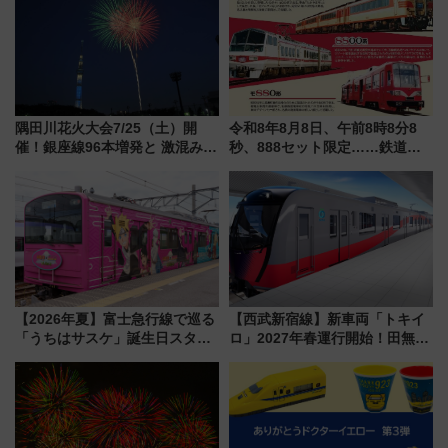
怖に泣き叫べ―
隅田川花火大会7/25（土）開
令和8年8月8日、午前8時8分8
催！銀座線96本増発と 激混みの
秒、888セット限定……鉄道各
「浅草駅」を回避する最寄り駅･
社の「8・8・8」な記念きっぷ
アクセス攻略法、2万発の花火が
たち
都心の夜に！
【2026年夏】富士急行線で巡る
【西武新宿線】新車両「トキイ
「うちはサスケ」誕生日スタン
ロ」2027年春運行開始！田無・
プラリー！富士急ハイランド限
新所沢にも停車 2028年春には
定グルメ＆グッズ徹底ガイド
「第2弾」も