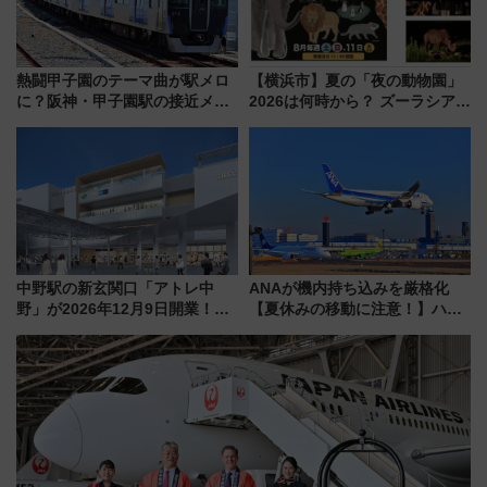
熱闘甲子園のテーマ曲が駅メロ
【横浜市】夏の「夜の動物園」
に？阪神・甲子園駅の接近メロ
2026は何時から？ ズーラシア・
ディがVaundy「かげろう」×向
野毛山・金沢の電車アクセスや
谷実アレンジの特別仕様へ、8月
見どころ、限定イベントを徹底
5日始発から
解説！
中野駅の新玄関口「アトレ中
ANAが機内持ち込みを厳格化
野」が2026年12月9日開業！新
【夏休みの移動に注意！】ハン
改札直結で屋上BBQも楽しめる
ドバッグやPCケースも対象の
注目スポット
「身の回り品」新サイズ制限
(40×30×20cm)おさらい