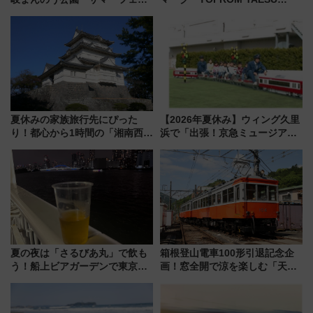
タ」コキアに、ひまわりに、カ
TOWER」9/10開業！ 雨に濡れ
ブトムシに楽しいがいっぱい
ないバスターミナル直結でスキ
マ時間が充実
夏休みの家族旅行先にぴった
【2026年夏休み】ウィング久里
り！都心から1時間の「湘南西エ
浜で「出張！京急ミュージア
リア」満喫ガイド 鎌倉・江の
ム」開催！入場無料でスタンプ
島とは異なる魅力を持つ今夏の
ラリーや子ども制服撮影も
注目スポット
夏の夜は「さるびあ丸」で飲も
箱根登山電車100形引退記念企
う！船上ビアガーデンで東京湾
画！窓全開で涼を楽しむ「天然
の夜景を眺めながら軽く一
クーラー体験号」と限定鉄コレ
杯……工場直送生ビールや島グ
発売
ルメが美味い