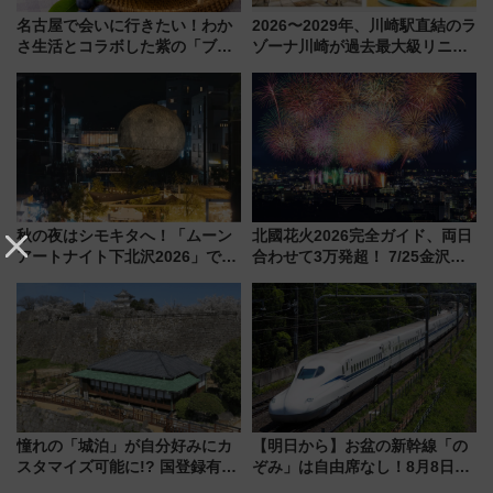
名古屋で会いに行きたい！わか
2026〜2029年、川崎駅直結のラ
さ生活とコラボした紫の「ブル
ゾーナ川崎が過去最大級リニュ
ーベリーぴよりん」期間限定販
ーアル！ フードコート拡大など
売
「いつから何が変わるか」徹底
解説！
秋の夜はシモキタへ！「ムーン
北國花火2026完全ガイド、両日
アートナイト下北沢2026」でイ
合わせて3万発超！ 7/25金沢大
マーシブシアターやアート巡り
会・8/1川北大会の2つの花火大
を満喫しよう
会の日程・アクセス・観覧席ま
とめ（石川県）
憧れの「城泊」が自分好みにカ
【明日から】お盆の新幹線「の
スタマイズ可能に!? 国登録有形
ぞみ」は自由席なし！8月8日午
文化財・丸亀城「延寿閣別館」
前はほぼ満席…でも数時間ズラ