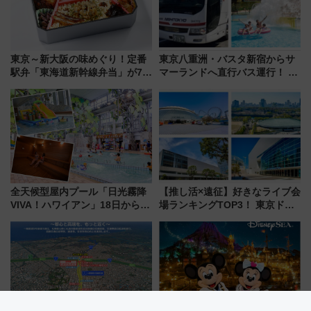
東京～新大阪の味めぐり！定番
東京八重洲・バスタ新宿からサ
駅弁「東海道新幹線弁当」が7月
マーランドへ直行バス運行！ お
21日にリニューアル発売
トクな1Dayパスで夏のプールと
推し活を楽しもう！（2026年
8/1～31）
全天候型屋内プール「日光霧降
【推し活×遠征】好きなライブ会
VIVA！ハワイアン」18日から営
場ランキングTOP3！ 東京ドー
業開始 小さなお子様連れのフ
ムや大阪城ホールが選ばれる理
ァミリーから大人まで幅広い世
由と交通アクセス術、ライブ会
代が一日中楽しる夏のリゾート
場に何を求める？
を楽しんで