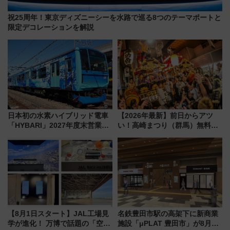
祝25周年！東京ディズニーシーを水路で巡る8つのテーマポートと
限定デコレーションを解説
日本初の水素ハイブリッド電車
【2026年最新】前日からアツ
「HYBARI」2027年度末営業運
い！高崎まつり（群馬）無料観
転へ 鉄道・発電・まちづくり
覧エリアから初開催100人みこ
で水素利活用が加速
しまで
【8月1日スタート】JAL工場見
名鉄豊田市駅の高架下に新商業
学が進化！ 万博で話題の「空飛
施設「μPLAT 豊田市」が8月26