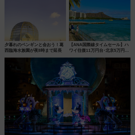
にオーダーメイド型の宿泊プラ
せば空きが見つかることも 混
ンが誕生！
雑避ける「空席」探しのコツ
夕暮れのペンギンと会おう！葛
【ANA国際線タイムセール】ハ
西臨海水族園が夜8時まで延長
ワイ往復11万円台･北京5万円台
～、憧れのビジネスクラスも！
来春のGW旅行まで狙える激ア
ツ路線まとめ（8/10まで）