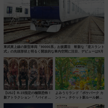
東武東上線の新型車両「90000系」お披露目 斬新な「逆スラント
式」の先頭形状と明るく開放的な車内空間に注目、デビューは9月
【USJ】R-15指定の極限恐怖！
よみうりランド「ポケパーク カ
新アトラクション「『バイオハ
ントー」チケット新ルール解
ザード レクイエム』 ザ・ダイ
説！購入制限の緩和と入場時の
ブ」今秋登場 ―予測不能の恐
本人確認が11月スタート