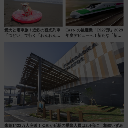
愛犬と電車旅！近鉄の観光列車
East-iの後継機「E927形」2029
「つどい」で行く「わんわん列
年度デビューへ！新たな「新幹
車」第5弾！海辺のBBQも楽し
線専用検測車」の性能を徹底解
める日帰りツアー
説【JR東日本】
来館1422万人突破！ゆめが丘駅の乗降人員は2.4倍に 相鉄いずみ