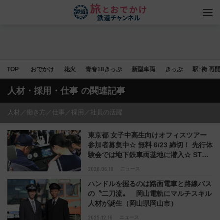
TOP
おでかけ
花火
青春18きっぷ
新型車両
きっぷ
駅･街 再
人材・採用・仕事
の関連記事
人材／働き方／仕事／採用／社員の活躍
東京都 女子中高生向けオフィスツアー
参加者募集中☆ 無料 6/23 締切！ 先行体
験会では地下鉄車両基地に潜入☆ STEM
分野で働く女性先輩たちに会える聞ける
2026.06.10
ニュース
話せるチャンス！
ハンドルを握るのは路面電車と路線バス
の〝二刀流〟 岡山電軌にマルチスキル
人材が誕生（岡山県岡山市）
2025.12.16
ニュース