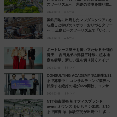
スツーリズムへ＿悲劇の苦境を乗り越え
た広島の過去 現在 未来を体感し考える
2024.03.10
ニュース
時間旅行
国鉄用地に出現したマツダスタジアムか
ら癒しと学びのスポットおりづるタワー
へ ＿広島ピースツーリズムで「いくつ
もの試練を乗り越えてきた人の強さ」を
2024.03.10
ニュース
体感しに、いまこそ旅するとき
ボートレース艇王を奮い立たせる圧倒的
音圧！ 吉田兄弟の津軽三味線に植木通
彦も衝撃、新しい道を切り開くアイデア
と未来へビジョンに迫る＿対談動画
2024.03.09
トレンド
Dream Runner 公開
CONSULTING ACADEMY 第1期生3/31
まで募集中！ コンサルティング業界へ
転身する絶好の場が4/20開校、コンサル
ティング会社が横断し即戦力人材を発掘
2024.03.08
トレンド
する業界初の取り組み
NTT都市開発 新オフィスブランド
owns オウンズ をいち早く体感、3/10
まで南青山に体験空間が出現中！ 多彩