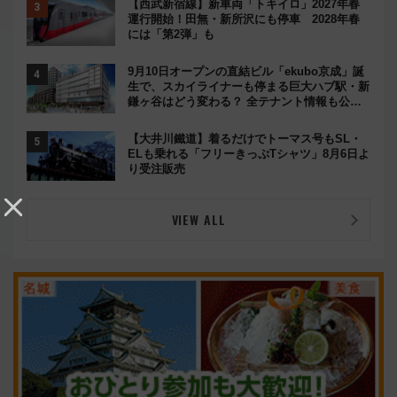
【西武新宿線】新車両「トキイロ」2027年春
運行開始！田無・新所沢にも停車 2028年春
には「第2弾」も
9月10日オープンの直結ビル「ekubo京成」誕
生で、スカイライナーも停まる巨大ハブ駅・新
鎌ヶ谷はどう変わる？ 全テナント情報も公
開！
【大井川鐵道】着るだけでトーマス号もSL・
ELも乗れる「フリーきっぷTシャツ」8月6日よ
り受注販売
VIEW ALL