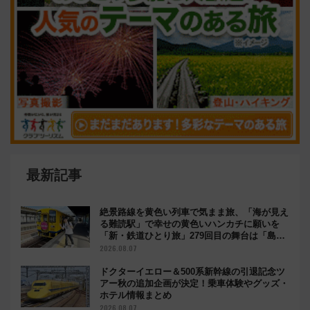
最新記事
絶景路線を黄色い列車で気まま旅、「海が見え
る難読駅」で幸せの黄色いハンカチに願いを
「新・鉄道ひとり旅」279回目の舞台は「島原
鉄道」
2026.08.07
ドクターイエロー＆500系新幹線の引退記念ツ
アー秋の追加企画が決定！乗車体験やグッズ・
ホテル情報まとめ
2026.08.07