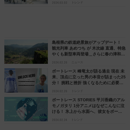
なクリエイターたちが「集まりたくなる
2024.03.02
トレンド
空間」を体現
島根県の鉄道絶景旅がアップデート！
観光列車 あめつち が 木次線 直通、特急
やくも新型車両登場＿さらに春の津和野
へ 最新情報をチェック！ お得なクーポ
2024.02.26
ニュース
ンつき しまね旅は 3/25 まで
ボートレース 峰竜太が語る過去 現在 未
来、頂点に立った男の本音が詰まった25
分！ 挑戦と挫折 強くなるために必要な
こと ファンへの思いと支え そして夢の
2024.02.26
トレンド
果て… UNLOCK HERO
ボートレース STORIES 平川香織のアル
モノガタリ 1分アニメはなぜこんなに泣
ける！ 氷上から水面へ、彼女をボート
レーサーへの道へと導いた衝撃場面と
2024.02.24
トレンド
は？ 久保朱莉の声 相馬佐知子の絵…す
べての人に乾杯！