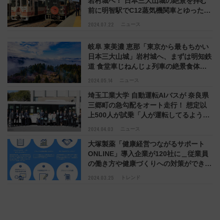
岩村城へ！ 日本三大山城の絶景を拝む
前に明智駅でC12蒸気機関車とゆったり
のんびりステキなカフェ時間
2024.07.22
ニュース
岐阜 東美濃 恵那「東京から最もちかい
日本三大山城」岩村城へ、まずは明知鉄
道 食堂車じねんじょ列車の絶景食体験
を
2024.05.14
ニュース
埼玉工業大学 自動運転AIバスが 奈良県
三郷町の急勾配をオート走行！ 想定以
上500人が試乗「人が運転してるような
乗り心地」 既存バス車両にAI技術を後
2024.04.03
ニュース
付けし自動化する独自システムに地方が
大塚製薬「健康経営つながるサポート
期待
ONLINE」導入企業が120社に＿従業員
の働き方や健康づくりへの対策ができて
ない企業の現状などで導入する企業が増
2024.03.25
トレンド
加