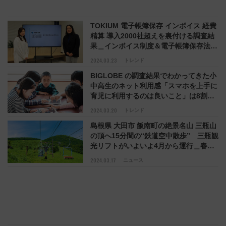
TOKIUM 電子帳簿保存 インボイス 経費
精算 導入2000社超えを裏付ける調査結
果＿インボイス制度＆電子帳簿保存法に
関して負担増、経費精算できないケース
2024.03.23
トレンド
も
BIGLOBE の調査結果でわかってきた小
中高生のネット利用感「スマホを上手に
育児に利用するのは良いこと」は8割、
ビッグローブ光 10ギガ はどう役立つか
2024.03.20
トレンド
島根県 大田市 飯南町の絶景名山 三瓶山
の頂へ15分間の“鉄道空中散歩” 三瓶観
光リフトがいよいよ4月から運行＿春の
花や火入れ、三瓶温泉 さくらロード 地
2024.03.17
ニュース
元グルメといろいろ体感