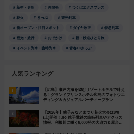
新型・更新
再開発
つくばエクスプレス
花火
きっぷ
観光列車
新オープン・注目スポット
ダイヤ改正
特急列車
観光・旅行
おでかけ
新・鉄道ひとり旅
イベント列車・臨時列車
青春18きっぷ
人気ランキング
【広島】瀬戸内海を望むリゾートホテルで叶え
る！グランドプリンスホテル広島のフォトウエ
ディング＆カジュアルパーティープラン
【2026年】銚子みなとまつり花火大会は8/8
(土)開催！JR･銚子電鉄の臨時列車やアクセス
情報、利根川に咲く8,000発の大迫力＆屋台を
満喫