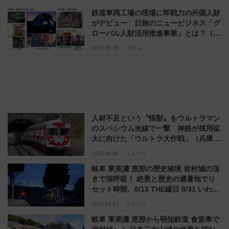
鉄道車両工場の現場に即戦力の外国人財
がデビュー 日旅のニュービジネス「グ
ローバル人財活用推進事業」とは？（大
阪府吹田市）
2025.06.28
コラム
⼈材不⾜という〝怪獣〟をウルトラマン
のスペシウム光線で⼀撃 神鉄が採用拡
大に向けた「ウルトラ大作戦」（兵庫県
神戸市）
2025.04.05
ニュース
岐阜 東美濃 恵那の歴史秘境 岩村城の頂
きで深呼吸！ 絶景と歴史の避暑地でリ
セット時間、8/13 THE縁日 8/31 いわむ
ら城址薪能で感動ブースト
2024.08.07
ニュース
岐阜 東美濃 恵那から明知鉄道 食堂車で