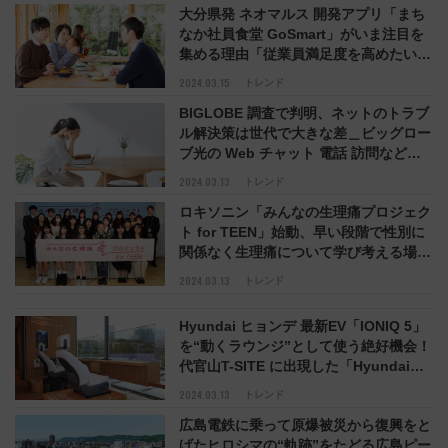
大分県発 ネオマルス 開発アプリ「まち
なか社員食堂 GoSmart」がいま注目を
集める理由「従業員満足度を高めたいが
コストを抑えたい」に応える画期的サー
2024.03.15
トレンド
ビス＿企業・従業員・地域の三方よし
BIGLOBE 調査で判明、ネットのトラブ
ル解決策は世代で大きな差＿ビッグロー
ブ光の Web チャット 電話 訪問など多
彩なサポートサービスに注目
2024.03.13
トレンド
ロキソニン「みんなの生理痛プロジェク
ト for TEEN」始動、早い段階で性別に
関係なく生理痛について学び考える場に
「一人でガマンせずに発信すること」
2024.03.13
トレンド
「10代ならではの意見を発信」 第一三
共ヘルスケア
Hyundai ヒョンデ 最新EV「IONIQ 5」
を“動くラウンジ”として使う絶好機会！
代官山T-SITE に出現した「Hyundai
Space」「MOCEAN Room」で極上の
2024.03.13
トレンド
リラックス時間を
広島電鉄に乗って原爆被災から復興をと
げたヒロシマの“軌跡”をたどる広島ピー