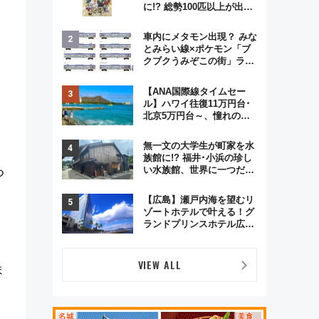
に!? 総勢100匹以上が出現
「レジェンドリサーチ」本
格謎解き・グッズ情報まと
車内にメタモン出現？ みな
め
とみらい線×ポケモン「ブ
クブクうみぞこの街」ラッ
ピング電車が運行開始に！
この夏は直通列車で横浜
【ANA国際線タイムセー
へ！
ル】ハワイ往復11万円台･
北京5万円台～、憧れのビ
ジネスクラスも！来春の
GW旅行まで狙える激アツ
無一文の大学生が町家を水
路線まとめ（8/10まで）
族館に!? 福井･小浜の珍し
い水族館、世界に一つだけ
つ
の塗り箸制作体験、鯖街道
の御食国など 小浜観光レポ
【広島】瀬戸内海を望むリ
第2弾
ゾートホテルで叶える！グ
ランドプリンスホテル広島
のフォトウエディング＆カ
ジュアルパーティープラン
VIEW ALL
ま