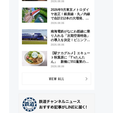
う秋の京都 斉藤雪乃＆福
2026.08.06
原トシヒロと行く！9月13
日「京都の鉄道満喫ツア
2026年9月東京メトロダイ
ー」開催
ヤ改正！銀座線・丸ノ内線
で合計212本の大増発、混
雑緩和に期待
2026.08.06
南海電鉄がなにわ筋線に乗
り入れる「次期空港特急」
の導入を決定！ピニンファ
リーナによる日本初の鉄道
2026.08.06
デザイン
【駅ナカグルメ】エキュー
ト秋葉原に「T’sたんた
ん」 新橋に551蓬莱の
DNAを継ぐ「東京豚饅」、
2026.08.06
オムライス専門店「肉とた
まご」新グルメ続々登場！
VIEW ALL
【2026年8月】