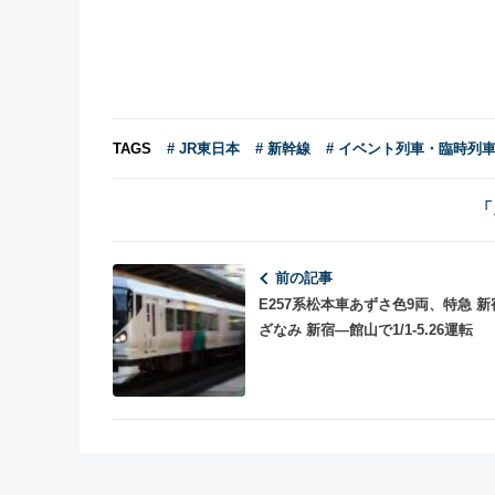
TAGS
# JR東日本
# 新幹線
# イベント列車・臨時列
「
前の記事
E257系松本車あずさ色9両、特急 新
ざなみ 新宿―館山で1/1-5.26運転