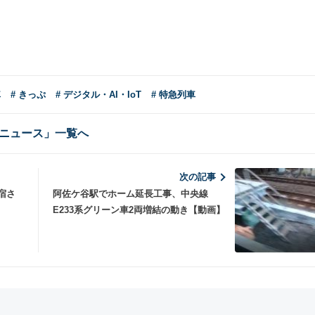
車
# きっぷ
# デジタル・AI・IoT
# 特急列車
ニュース」一覧へ
次の記事
宿さ
阿佐ケ谷駅でホーム延長工事、中央線
E233系グリーン車2両増結の動き【動画】