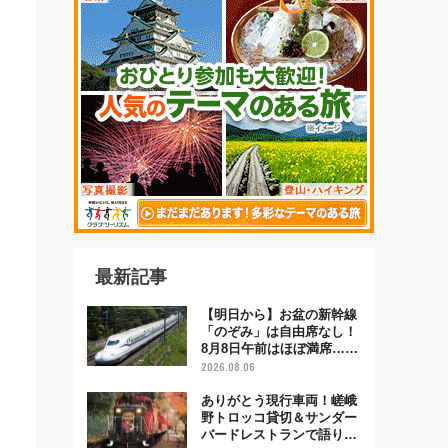
最新記事
【明日から】お盆の新幹線
「のぞみ」は自由席なし！
8月8日午前はほぼ満席…で
も数時間ズラせば空きが見
2026.08.06
つかることも 混雑避ける
「空席」探しのコツ
ありがとう現行車両！嵯峨
野トロッコ貸切＆サンダー
バードレストランで語り合