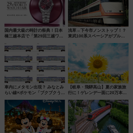
国内最大級の時計の祭典！日本
浅草→下今市ノンストップ！？
橋三越本店で「第29回三越ワー
東武100系スペーシアがブルー
ルドウォッチフェア」開幕
リボン賞35周年記念で「デビュ
【2026年8月5日～25日】
ー当時の停車駅」を再現 運転
時刻や特急券の買い方を紹介
車内にメタモン出現？ みなとみ
【岐阜・飛騨高山】夏の家族旅
らい線×ポケモン「ブクブクうみ
行に！ゲレンデ一面に20万本の
ぞこの街」ラッピング電車が運
ひまわりが咲き誇る「アルコピ
行開始に！ この夏は直通列車で
アひまわり園」開園
横浜へ！