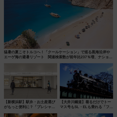
猛暑の夏こそトルコへ！「クールケーション」で巡る黒海沿岸や
エーゲ海の避暑リゾート 関連検索数が前年比237％増、ナショジ
オも認める『2026年に訪れるべき世界の旅先』
【新横浜駅】駅弁・お土産選び
【大井川鐵道】着るだけでトー
がもっと便利に？「プレシャス
マス号もSL・ELも乗れる「フリ
デリ＆ギフト新横浜」がオープ
ーきっぷTシャツ」8月6日より
ン 場所や営業時間・限定弁当
受注販売