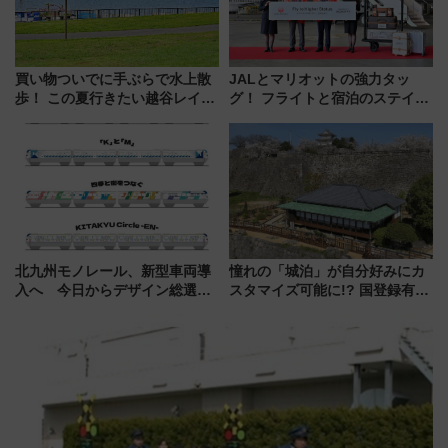
買い物ついでに手ぶらで水上散
JALとマリオットの強力タッ
歩！ この夏行きたい越谷レイク
グ！ フライトと宿泊のステイタ
タウンの新たな水辺の憩いエリ
スマッチでFLY ON ポイントや
ア「LAKESIDE PARK」（埼玉
上級会員資格を効率よく獲得す
県越谷市）
る方法を解説
北九州モノレール、新型車両導
憧れの「城泊」が自分好みにカ
入へ 今日からデザイン総選挙
スタマイズ可能に!? 国登録有形
始まる
文化財・丸亀城「延寿閣別館」
にオーダーメイド型の宿泊プラ
ンが誕生！