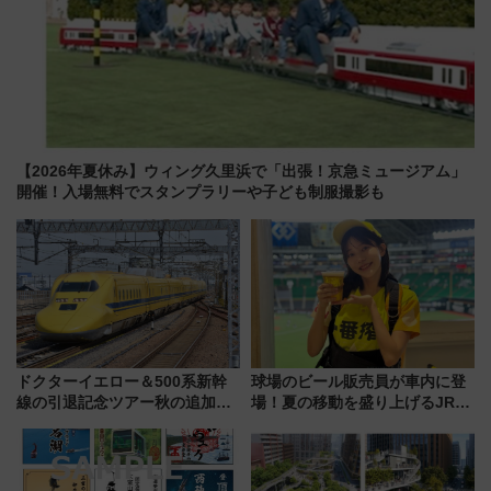
【2026年夏休み】ウィング久里浜で「出張！京急ミュージアム」
開催！入場無料でスタンプラリーや子ども制服撮影も
ドクターイエロー＆500系新幹
球場のビール販売員が車内に登
線の引退記念ツアー秋の追加企
場！夏の移動を盛り上げるJR九
画が決定！乗車体験やグッズ・
州「ビール新幹線」7月31日・8
ホテル情報まとめ
月7日限定 ソフトバンクホーク
スとコラボ