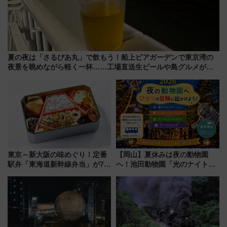
夏の夜は「さるびあ丸」で飲もう！船上ビアガーデンで東京湾の
夜景を眺めながら軽く一杯……工場直送生ビールや島グルメが美
味い
東京～新大阪の味めぐり！定番
【岡山】夏休みは夜の動物園
駅弁「東海道新幹線弁当」が7月
へ！池田動物園「光のナイトズ
21日にリニューアル発売
ー2026」で光と動物が彩る特別
な夜