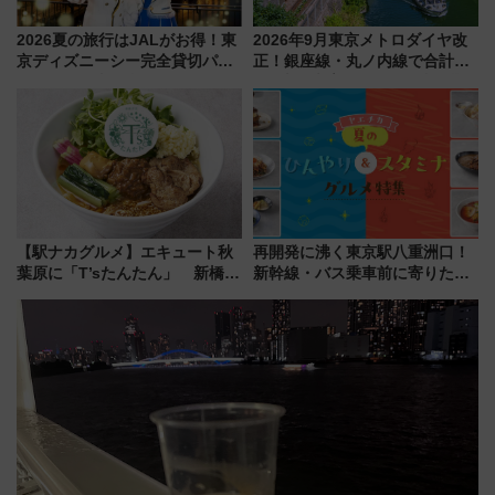
2026夏の旅行はJALがお得！東
2026年9月東京メトロダイヤ改
京ディズニーシー完全貸切パー
正！銀座線・丸ノ内線で合計
ティー招待券が当たるキャンペ
212本の大増発、混雑緩和に期
ーン始まる 条件は「夏の国内
待
線に2回搭乗」
【駅ナカグルメ】エキュート秋
再開発に沸く東京駅八重洲口！
葉原に「T’sたんたん」 新橋に
新幹線・バス乗車前に寄りたい
551蓬莱のDNAを継ぐ「東京豚
「ヤエチカ」2026年夏の「ひん
饅」、オムライス専門店「肉と
やり＆スタミナグルメ」6選【新
たまご」新グルメ続々登場！
店舗も！】
【2026年8月】