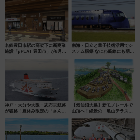
名鉄豊田市駅の高架下に新商業
南海・日立と量子技術活用でシ
施設「μPLAT 豊田市」が8月26
ステム構築 なにわ筋線にも期待
日開業！全8店舗が出店し街の新
乗務員・車両計画作業を短縮へ
たな玄関口へ
神戸・大分や大阪・志布志航路
【気仙沼大島】新モノレールで
が破格！夏休み限定の「さんふ
山頂へ！絶景の「亀山テラス
らわあスペシャルセール」スタ
360°」が7月19日オープン、休
ート 夕朝食ビュッフェ付きで
暇村のお得な日帰りプランも登
快適な船旅はいかが？
場