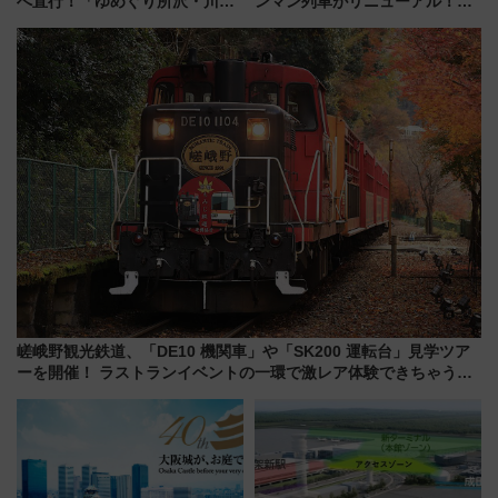
へ直行！「ゆめぐり所沢・川越
ンマン列車がリニューアル！内
号」で群馬の温泉旅をもっと気
外装デザイン公開 デビューは
軽に 運行ダイヤ・運賃を解説
今年12月
嵯峨野観光鉄道、「DE10 機関車」や「SK200 運転台」見学ツア
ーを開催！ ラストランイベントの一環で激レア体験できちゃうか
も 参加方法やスケジュールをご紹介