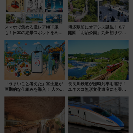
スマホで集める激レアNFT版
博多駅前にオアシス誕生！ 8/7
も！日本の絶景スポットをめぐ
開園「明治公園」九州初サウナ
って集める「索道印(さくどうい
TOTOPAや日本一のピザなど絶
ん)」企画がスタート
品グルメ登場で駅前の過ごし方
はどう変わる？
「うまいこと考えた」富士急が
長良川鉄道が臨時列車を運行！
画期的な仕組みを導入！ 人のか
ユネスコ無形文化遺産にも登録
わりにスマホが並ぶ「分身く
された「郡上おどり」楽しむ人
ん」始動
に 乗車には予約が必要