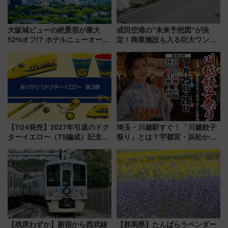
大阪城ビューの絶景宿が最大
成田空港の”未来予想図”が決
52%オフ!? ホテルニューオータ
定！商業施設も入る巨大ワンタ
ニ大阪の40周年「夏のタイムセ
ーミナル、京成の高架新駅整備
ール」で秋の関西旅を豪華にす
で新型特急が品川･羽田とを結
る方法（8月20日まで！）
ぶ！ JR空港駅は2面3線化！
【7/24発売】2027年引退のドク
埼玉・川越駅すぐ！「川越餃子
ターイエロー（T5編成）記念グ
祭り」とは？宇都宮・浜松から
ッズ7種が登場！ 新幹線車内放
ご当地和牛まで全国の人気餃子
送の目覚まし時計など通販・販
を食べ比べ【7月25日・26日開
売店舗まとめ
催】
【残席わずか】新宿から西武線
【群馬県】たんばらラベンダー