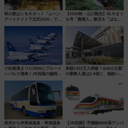
秋の夜はシモキタへ！「ムーン
【2026秋・山口観光】SLやまぐ
アートナイト下北沢2026」でイ
ち号「貴婦人」復活＆「はなあ
マーシブシアターやアート巡り
かり」初走行区間も！山口DCの
を満喫しよう
注目観光列車まとめ きっぷの取
り方は？
小松島港まつり2026にブルーイ
来館1422万人突破！ゆめが丘駅
ンパルス飛来！JR四国の臨時ダ
の乗降人員は2.4倍に 相鉄いず
イヤや駐車場予約を徹底解説
み野線「ゆめが丘ソラトス」2周
年祭にそうにゃん＆DB.スター
マンが登場
所沢から伊香保温泉・草津温泉
【JR四国】予讃線8000系アンパ