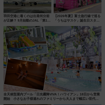
羽田空港に着くのは出発何分前
【2026年夏】富士急行線で巡る
が正解？ 9月始動のJAL「第1タ
「うちはサスケ」誕生日スタン
ーミナル北側サテライト」は徒
プラリー！富士急ハイランド限
歩1キロ超え！ 知っておきたい
定グルメ＆グッズ徹底ガイド
変更点まとめ
全天候型屋内プール「日光霧降VIVA！ハワイアン」18日から営業
開始 小さなお子様連れのファミリーから大人まで幅広い世代が
一日中楽しる夏のリゾートを楽しんで