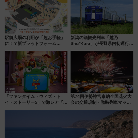
駅前広場の利用が「超お手軽」
新潟の酒観光列車「越乃
に！？新プラットフォーム
Shu*Kura」が長野県内初運行！
「HirakeBA」8月3日始動、ス
地酒と食を味わう信州プレDC特
マホで簡単申請 物販や演奏会な
別企画
どに【JR東日本】
「ファンタイム・ウィズ・ト
第74回伊勢神宮奉納全国花火大
イ・ストーリー5」で激レア『ロ
会の交通規制・臨時列車マッ
ルカナ』カードをゲット！最新
プ！JR東海・近鉄で快適にアク
デコレーションも徹底解説
セス