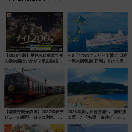
【2026年版】夏休みに家族で夜
HIS「4つのフェリーで繋ぐ 日本
の動物園はいかが？東山動植物
一周大満喫旅8日間」とは？天橋
園＆のんほいパーク「ナイト
立・小樽・日光東照宮など全国
ZOO」開催情報
の絶景＆限定グルメを網羅！煩
雑な手続きも不要でお手軽に楽
しめるプランが登場
【嵯峨野観光鉄道】2027年春デ
2026年夏は那智勝浦へ！熊野灘
ビューの新型トロッコ列車、い
に面した「特選」白砂ビーチは
よいよ試運転開始へ！現行車両
必見 「第17回那智勝浦町花火大
は2026年で引退
会」は8月11日開催！