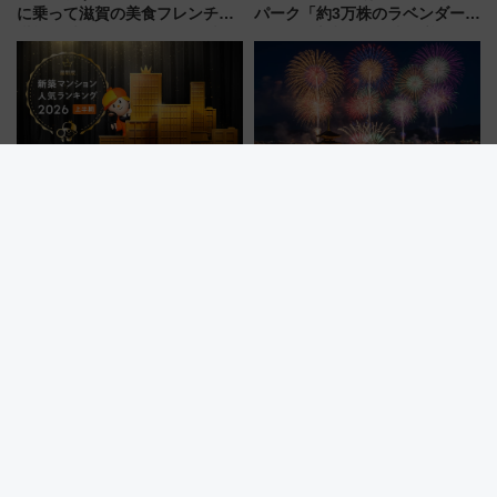
に乗って滋賀の美食フレンチを
パーク「約3万株のラベンダー」
堪能？ 大人気レストラン列車
が見頃！新幹線＆無料送迎バス
「52席の至福」で味わう近江牛
で都心から約1時間半で夏の絶景
や伝統文化の特別コラボ
を！
全国1位は小田原のタワーマンシ
2026年「仙台七夕花火祭」を攻
ョン！新幹線通勤が変える？
略！ 混雑回避の地下鉄アクセス
「住みたい街」の最新トレンド
からまだ買える有料席情報、花
【新築マンション人気ランキン
火前に楽しむ仙台観光ルートま
グ】
で解説！