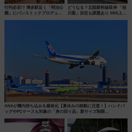
行列必至!? 博多駅近く「明治公
どうなる？北陸新幹線延伸 「桂
園」にパンストックプロデュー
川案」決定も課題あり SNS上の
スの新業態『Land Bageri』8/7
声は
オープン 秋からはビストロ営業
も！
ANAが機内持ち込みを厳格化【夏休みの移動に注意！】ハンドバ
ッグやPCケースも対象の「身の回り品」新サイズ制限
(40×30×20cm)おさらい