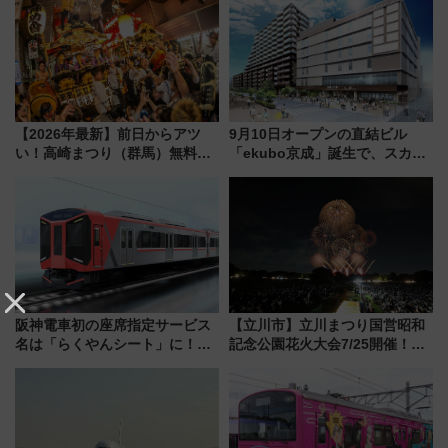
を紹介
【2026年最新】前日からアツ
9月10日オープンの直結ビル
い！高崎まつり（群馬）無料観
「ekubo京成」誕生で、スカイ
覧エリアから初開催100人みこ
ライナーも停まる巨大ハブ駅・
しまで
新鎌ヶ谷はどう変わる？ 全テナ
ント情報も公開！
阪神電車初の座席指定サービス
【立川市】立川まつり国営昭和
名は「らくやんシート」に！新
記念公園花火大会7/25開催！
型3000系で大阪梅田～山陽姫路
5000発の花火が夜を彩る 今年は
を快適移動
混雑に要注意、その理由は