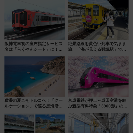
阪神電車初の座席指定サービス
絶景路線を黄色い列車で気まま
名は「らくやんシート」に！新
旅、「海が見える難読駅」で幸
型3000系で大阪梅田～山陽姫路
せの黄色いハンカチに願いを
を快適移動
「新・鉄道ひとり旅」279回目
の舞台は「島原鉄道」
猛暑の夏こそトルコへ！「クー
京成電鉄が押上～成田空港を結
ルケーション」で巡る黒海沿岸
ぶ新型有料特急「3900形」のコ
やエーゲ海の避暑リゾート 関
ンセプト・デザイン公開 愛称
連検索数が前年比237％増、ナ
募集も実施
ショジオも認める『2026年に訪
れるべき世界の旅先』