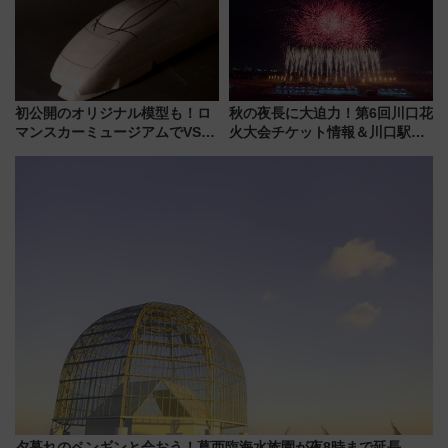
初公開のオリジナル模型も！ロ
秋の夜長に大迫力！第6回川口花
マンスカーミュージアムでVSE
火大会チケット情報＆川口駅か
の設計秘話に迫る企画展が7月
らのアクセスガイド
15日スタート
夕暮れのペンギンと会おう！葛西臨海水族園が夜8時まで延長