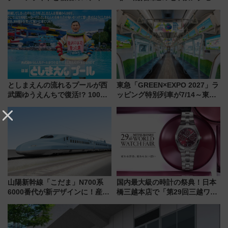
スマッチでFLY ON ポイントや
からまだ買える有料席情報、花
上級会員資格を効率よく獲得す
火前に楽しむ仙台観光ルートま
る方法を解説
で解説！
としまえんの流れるプールが西
東急「GREEN×EXPO 2027」ラ
武園ゆうえんちで復活!? 100周
ッピング特別列車が7/14～東
年記念企画＆「春日のうん○スラ
横・田園都市・目黒線でデビュ
イダー」に注目 2026年夏は所
ー！ 注目の編成やデザインまと
沢へ遊びに行こう
め
山陽新幹線「こだま」N700系
国内最大級の時計の祭典！日本
6000番代が新デザインに！産学
橋三越本店で「第29回三越ワー
連携で描く瀬戸内の波模様 運
ルドウォッチフェア」開幕
用は今冬から
【2026年8月5日～25日】