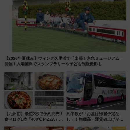
【2026年夏休み】ウィング久里浜で「出張！京急ミュージアム」
開催！入場無料でスタンプラリーや子ども制服撮影も
【九州初】最短2秒で予約完売！
約半数が「お盆は帰省予定な
食べログ1位「400℃ PIZZA」が
し」！物価高・運賃値上げが財
博多駅すぐの明治公園に8/7オー
布を直撃、往復1万円以内なら帰