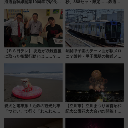
海道新幹線開業10周年で駅長
秒、888セット限定……鉄道各
室・地下通路など公開イベン
社の「8・8・8」な記念きっぷ
ト 参加方法や体験内容を紹介
たち
【ＢＳ日テレ】 友近が収録直後
熱闘甲子園のテーマ曲が駅メロ
に取った衝撃行動とは……？
に？阪神・甲子園駅の接近メロ
『友近・礼二の妄想トレイン』
ディがVaundy「かげろう」×向
で極上の夏祭り鉄道旅を放送
谷実アレンジの特別仕様へ、8月
5日始発から
愛犬と電車旅！近鉄の観光列車
【立川市】立川まつり国営昭和
「つどい」で行く「わんわん列
記念公園花火大会7/25開催！
車」第5弾！海辺のBBQも楽し
5000発の花火が夜を彩る 今年は
める日帰りツアー
混雑に要注意、その理由は