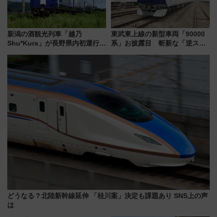
新潟の酒観光列車「越乃
東武東上線の新型車両「90000
Shu*Kura」が長野県内初運行！
系」お披露目 斬新な「逆スラ
地酒と食を味わう信州プレDC特
ント式」の先頭形状と明るく開
別企画
放的な車内空間に注目、デビュ
ーは9月
どうなる？北陸新幹線延伸 「桂川案」決定も課題あり SNS上の声
は