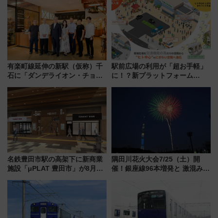
プン。もつ鍋風など限定メニュ
りたいけど……【WILLER お盆
ーも
帰省動向調査】
有楽町線延伸の新駅（仮称）千
駅前広場の利用が「超お手軽」
石に「ダンデライオン・チョコ
に！？新プラットフォーム
レート」が出店！ 東京メトロが
「HirakeBA」8月3日始動、ス
1億円出資で挑む新時代のまちづ
マホで簡単申請 物販や演奏会な
くりとは？
どに【JR東日本】
名鉄豊田市駅の高架下に新商業
隅田川花火大会7/25（土）開
施設「μPLAT 豊田市」が8月26
催！銀座線96本増発と 激混みの
日開業！全8店舗が出店し街の新
「浅草駅」を回避する最寄り駅･
たな玄関口へ
アクセス攻略法、2万発の花火が
都心の夜に！