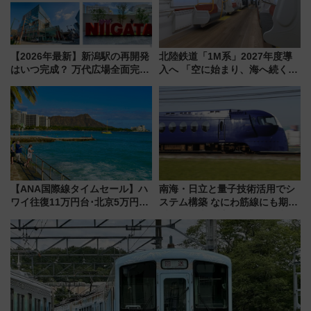
【2026年最新】新潟駅の再開発
北陸鉄道「1M系」2027年度導
はいつ完成？ 万代広場全面完成
入へ 「空に始まり、海へ続く」
から「にいがた2キロ」・古町再
白山比咩神社をモチーフにした
開発、バスタ新潟構想まで徹底
神秘的なデザイン
解説！
【ANA国際線タイムセール】ハ
南海・日立と量子技術活用でシ
ワイ往復11万円台･北京5万円台
ステム構築 なにわ筋線にも期待
～、憧れのビジネスクラスも！
乗務員・車両計画作業を短縮へ
来春のGW旅行まで狙える激ア
ツ路線まとめ（8/10まで）