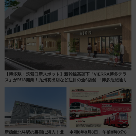
【博多駅・筑紫口新スポット】新幹線高架下「VIERRA博多テラ
ス」が9/18開業！九州初出店など注目の全6店舗 「博多活憩通り」
も一新
新函館北斗駅の裏側に潜入！北
令和8年8月8日、午前8時8分8