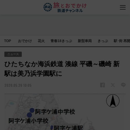
TOP
おでかけ
花火
青春18きっぷ
新型車両
きっぷ
駅･街 再
ニュース
ひたちなか海浜鉄道 湊線 平磯～磯崎 新
駅は美乃浜学園駅に
2020.05.26 10:05