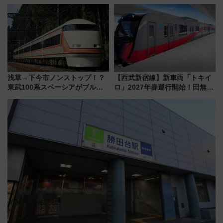
会・8/1川北大会の2つの花火大
ぞこの街」ラッピング電車が運
会の日程・アクセス・観覧席ま
行開始に！ この夏は直通列車で
とめ（石川県）
横浜へ！
浅草→下今市ノンストップ！？
【西武新宿線】新車両「トキイ
東武100系スペーシアがブルー
ロ」2027年春運行開始！田無・
リボン賞35周年記念で「デビュ
新所沢にも停車 2028年春には
ー当時の停車駅」を再現 運転
「第2弾」も
時刻や特急券の買い方を紹介