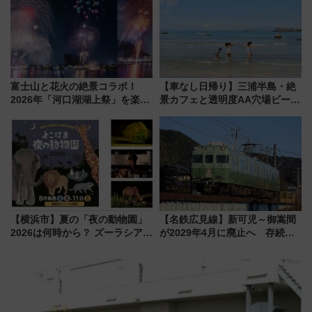
店舗も！】
ぶ！ JR空港駅は2面3線化！
富士山と花火の絶景コラボ！
【車なし日帰り】三浦半島・絶
2026年「河口湖湖上祭」を楽し
景カフェと透明度AA穴場ビーチ
む完全ガイド＆鉄道アクセスの
を巡る！ おトクな電車きっぷ活
ススメ
用してストレスフリー旅へ行こ
う！
【横浜市】夏の「夜の動物園」
【名鉄広見線】新可児～御嵩間
2026は何時から？ ズーラシア・
が2029年4月に廃止へ 存続協
野毛山・金沢の電車アクセスや
議終了で100年の歴史に幕
見どころ、限定イベントを徹底
解説！