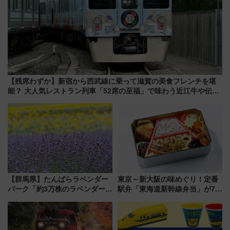
【残席わずか】新宿から西武線に乗って滋賀の美食フレンチを堪
能？ 大人気レストラン列車「52席の至福」で味わう近江牛や伝統
文化の特別コラボ
【群馬県】たんばらラベンダー
東京～新大阪の味めぐり！定番
パーク「約3万株のラベンダー」
駅弁「東海道新幹線弁当」が7月
が見頃！新幹線＆無料送迎バス
21日にリニューアル発売
で都心から約1時間半で夏の絶景
を！