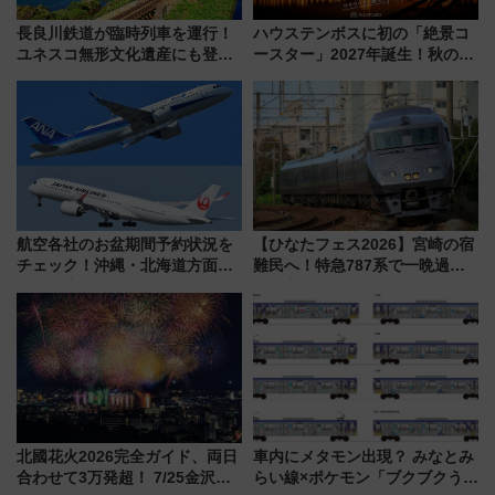
長良川鉄道が臨時列車を運行！
ハウステンボスに初の「絶景コ
ユネスコ無形文化遺産にも登録
ースター」2027年誕生！秋の
された「郡上おどり」楽しむ人
「すんごいハロウィン」見どこ
に 乗車には予約が必要
ろも一挙紹介
航空各社のお盆期間予約状況を
【ひなたフェス2026】宮崎の宿
チェック！沖縄・北海道方面は
難民へ！特急787系で一晩過ご
予約急増中、いまから狙うべき
せる夜間滞在型イベント「スワ
日は？
ローおひさま」が救世主に？
北國花火2026完全ガイド、両日
車内にメタモン出現？ みなとみ
合わせて3万発超！ 7/25金沢大
らい線×ポケモン「ブクブクうみ