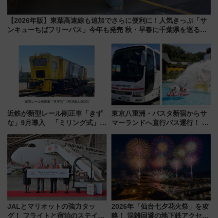
【2026年版】東葉高速線も追加でさらに便利に！人気きっぷ「サ
ンキューちばフリーパス」今年も発売 秋・早春に千葉県を巡るな
ら使い勝手・コスパ抜群
近鉄が新型レール削正車「きず
東京八重洲・バスタ新宿からサ
な」9月導入 「ミリング式」採
マーランドへ直行バス運行！ お
用でメンテナンス作業を効率
トクな1Dayパスで夏のプールと
化！安全性や乗り心地の向上に
推し活を楽しもう！（2026年
貢献するだけでなく、全線区で
8/1～31）
活躍するための仕組みも
JALとマリオットの強力タッ
2026年「仙台七夕花火祭」を攻
グ！ フライトと宿泊のステイタ
略！ 混雑回避の地下鉄アクセス