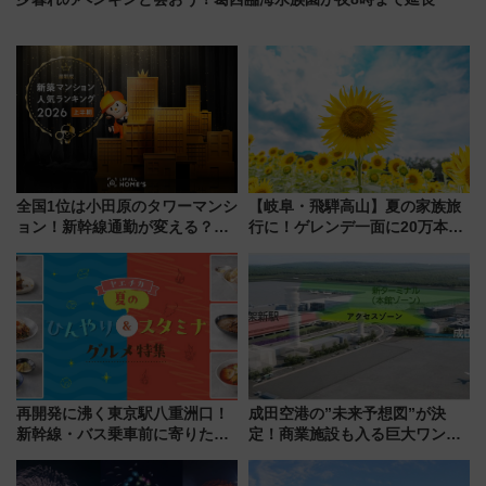
全国1位は小田原のタワーマンシ
【岐阜・飛騨高山】夏の家族旅
ョン！新幹線通勤が変える？
行に！ゲレンデ一面に20万本の
「住みたい街」の最新トレンド
ひまわりが咲き誇る「アルコピ
【新築マンション人気ランキン
アひまわり園」開園
グ】
再開発に沸く東京駅八重洲口！
成田空港の”未来予想図”が決
新幹線・バス乗車前に寄りたい
定！商業施設も入る巨大ワンタ
「ヤエチカ」2026年夏の「ひん
ーミナル、京成の高架新駅整備
やり＆スタミナグルメ」6選【新
で新型特急が品川･羽田とを結