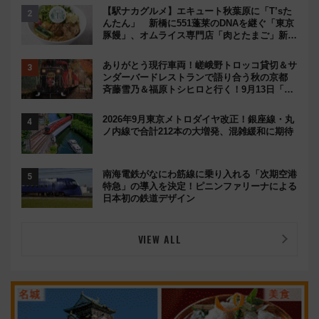
【駅ナカグルメ】エキュート秋葉原に「T’sた
んたん」 新橋に551蓬莱のDNAを継ぐ「東京
豚饅」、オムライス専門店「肉とたまご」新グ
ルメ続々登場！【2026年8月】
ありがとう現行車両！嵯峨野トロッコ貸切＆サ
ンダーバードレストランで語り合う秋の京都
斉藤雪乃＆福原トシヒロと行く！9月13日「京
都の鉄道満喫ツアー」開催
2026年9月東京メトロダイヤ改正！銀座線・丸
ノ内線で合計212本の大増発、混雑緩和に期待
南海電鉄がなにわ筋線に乗り入れる「次期空港
特急」の導入を決定！ピニンファリーナによる
日本初の鉄道デザイン
VIEW ALL