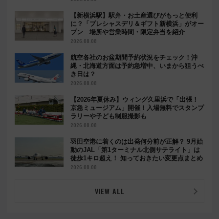
【新横浜駅】駅弁・お土産選びがもっと便利
に？「プレシャスデリ＆ギフト新横浜」がオー
プン 場所や営業時間・限定弁当を紹介
2026.08.08
航空各社のお盆期間予約状況をチェック！沖
縄・北海道方面は予約急増中、いまから狙うべ
き日は？
2026.08.08
【2026年夏休み】ウィング久里浜で「出張！
京急ミュージアム」開催！入場無料でスタンプ
ラリーや子ども制服撮影も
2026.08.08
羽田空港に着くのは出発何分前が正解？ 9月始
動のJAL「第1ターミナル北側サテライト」は
徒歩1キロ超え！ 知っておきたい変更点まとめ
2026.08.08
VIEW ALL