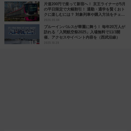
片道200円で座って新宿へ！ 京王ライナーが5月
の平日限定で大幅割引！ 通勤・通学を賢くおト
クに楽しむには？ 対象列車や購入方法をチェッ
2026.05.04
ク
ブルーインパルスが華麗に舞う！ 毎年20万人が
訪れる「入間航空祭2025」入場無料で11/3開
催、アクセスやイベント内容を（西武沿線）
2025.10.29