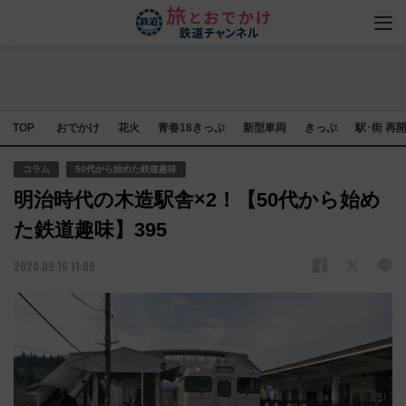
TOP
おでかけ
花火
青春18きっぷ
新型車両
きっぷ
駅･街 再
コラム
50代から始めた鉄道趣味
明治時代の木造駅舎×2！【50代から始め
た鉄道趣味】395
2020.09.16 11:09