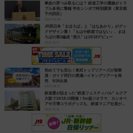
事故の芽つみ取るには？ 鉄道工学の重鎮がトラ
ブル多発に警鐘 学生シンポで特別講演（東京都
千代田区）
2026.03.08
JR西日本「まほろば」と「はなあかり」がグッ
ドデザイン賞！「もはや鉄道ではない」、まほ
ろばの第2編成 “悠久” は10/18デビュー
2025.10.17
初めてでも安心！東武トップツアーズが添乗
員・ガイド同行の尾瀬ハイキングツアーを発
売 9/26出発
2025.08.31
鉄道愛が詰まった”鉄道フェスティバル” ルクア
大阪で10/18-19開催！5m超ジオラマ、カシオペ
アや万博コラボグッズも、鉄道マニア社員が企
2025.10.16
画