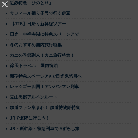
近鉄特急「ひのとり」
サフィール踊り子号で行く伊豆
【JTB】日帰り新幹線ツアー
日光・中禅寺湖に特急スペーシアで
冬のおすすめ国内旅行特集
カニの季節到来！カニ旅行特集！
楽天トラベル 国内宿泊
新型特急スペーシアXで日光鬼怒川へ
レッツゴー四国！アンパンマン列車
立山黒部アルペンルート
鉄道ファン集まれ！ 鉄道博物館特集
JRで北陸に行こう！
JR・新幹線・特急列車で #ずらし旅