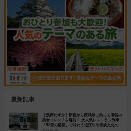
最新記事
【残席わずか】新宿から西武線に乗って滋賀の
美食フレンチを堪能？ 大人気レストラン列車
「52席の至福」で味わう近江牛や伝統文化の特
別コラボ
2026.08.08