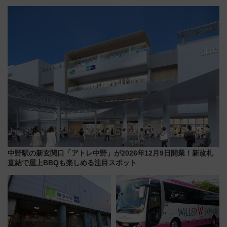
らわあスペシャルセール」スタ
10月開業！Novelbright公演 や
ート 夕朝食ビュッフェ付きで
大相撲巡業など 豪華イベントと
快適な船旅はいかが？
アクセス
中野駅の新玄関口「アトレ中野」が2026年12月9日開業！新改札
直結で屋上BBQも楽しめる注目スポット