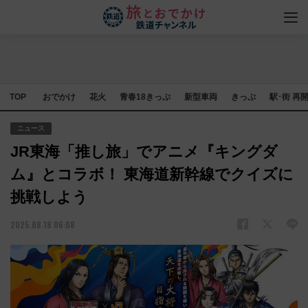
TOP
おでかけ
花火
青春18きっぷ
新型車両
きっぷ
駅･街 再
ニュース
JR東海「推し旅」でアニメ『キングダ
ム』とコラボ！ 東海道新幹線でクイズに
挑戦しよう
2025.08.18 06:08