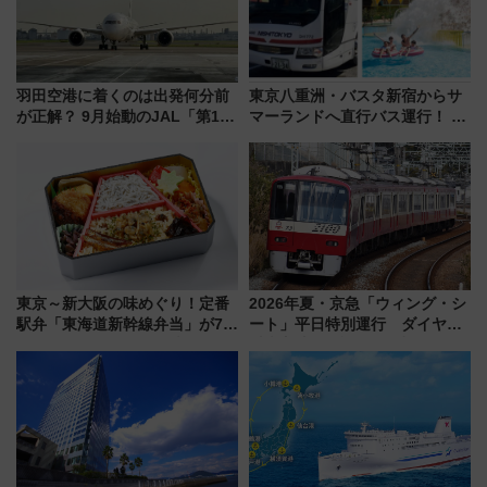
羽田空港に着くのは出発何分前
東京八重洲・バスタ新宿からサ
が正解？ 9月始動のJAL「第1タ
マーランドへ直行バス運行！ お
ーミナル北側サテライト」は徒
トクな1Dayパスで夏のプールと
歩1キロ超え！ 知っておきたい
推し活を楽しもう！（2026年
変更点まとめ
8/1～31）
東京～新大阪の味めぐり！定番
2026年夏・京急「ウィング・シ
駅弁「東海道新幹線弁当」が7月
ート」平日特別運行 ダイヤ・
21日にリニューアル発売
乗車方法を解説！2階建てバスや
三浦海岸を堪能できるお出かけ
プランもご紹介