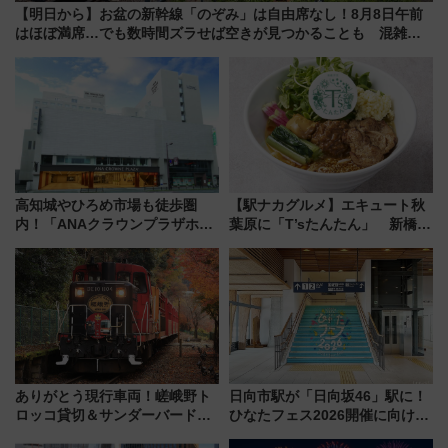
【明日から】お盆の新幹線「のぞみ」は自由席なし！8月8日午前
はほぼ満席…でも数時間ズラせば空きが見つかることも 混雑避
ける「空席」探しのコツ
高知城やひろめ市場も徒歩圏
【駅ナカグルメ】エキュート秋
内！「ANAクラウンプラザホテ
葉原に「T’sたんたん」 新橋に
ル高知」が8月開業
551蓬莱のDNAを継ぐ「東京豚
饅」、オムライス専門店「肉と
たまご」新グルメ続々登場！
【2026年8月】
ありがとう現行車両！嵯峨野ト
日向市駅が「日向坂46」駅に！
ロッコ貸切＆サンダーバードレ
ひなたフェス2026開催に向けJR
ストランで語り合う秋の京都
九州が記念きっぷや臨時列車で