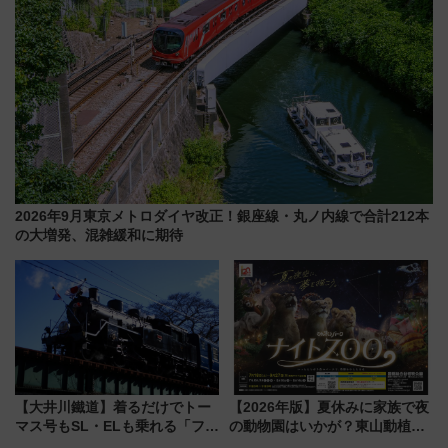
2026年9月東京メトロダイヤ改正！銀座線・丸ノ内線で合計212本
の大増発、混雑緩和に期待
【大井川鐵道】着るだけでトー
【2026年版】夏休みに家族で夜
マス号もSL・ELも乗れる「フリ
の動物園はいかが？東山動植物
ーきっぷTシャツ」8月6日より
園＆のんほいパーク「ナイト