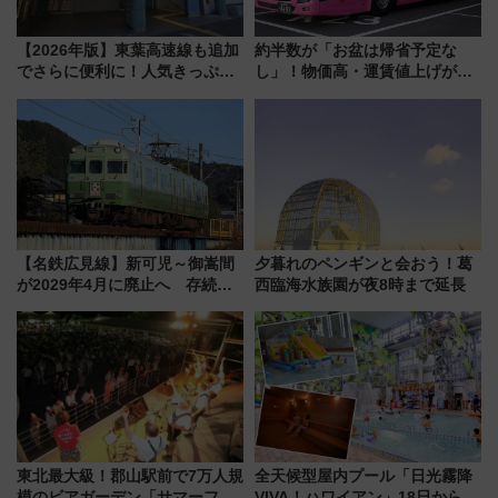
【2026年版】東葉高速線も追加
約半数が「お盆は帰省予定な
でさらに便利に！人気きっぷ
し」！物価高・運賃値上げが財
「サンキューちばフリーパス」
布を直撃、往復1万円以内なら帰
今年も発売 秋・早春に千葉県を
りたいけど……【WILLER お盆
巡るなら使い勝手・コスパ抜群
帰省動向調査】
【名鉄広見線】新可児～御嵩間
夕暮れのペンギンと会おう！葛
が2029年4月に廃止へ 存続協
西臨海水族園が夜8時まで延長
議終了で100年の歴史に幕
東北最大級！郡山駅前で7万人規
全天候型屋内プール「日光霧降
模のビアガーデン「サマーフェ
VIVA！ハワイアン」18日から営