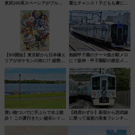
東武100系スペーシアがブルー
重なチャンス！子どもも虜にな
リボン賞35周年記念で「デビュ
る鴨川シーワールド「エイとサ
ー当時の停車駅」を再現 運転
メのタッチングプール」【夏休
時刻や特急券の買い方を紹介
み限定企画】
【9/9開始】東京駅から日本橋エ
熱闘甲子園のテーマ曲が駅メロ
リアがポケモンの街に!? 総勢
に？阪神・甲子園駅の接近メロ
100匹以上が出現「レジェンド
ディがVaundy「かげろう」×向
リサーチ」本格謎解き・グッズ
谷実アレンジの特別仕様へ、8月
情報まとめ
5日始発から
買い物ついでに手ぶらで水上散
【残席わずか】新宿から西武線
歩！ この夏行きたい越谷レイク
に乗って滋賀の美食フレンチを
タウンの新たな水辺の憩いエリ
堪能？ 大人気レストラン列車
ア「LAKESIDE PARK」（埼玉
「52席の至福」で味わう近江牛