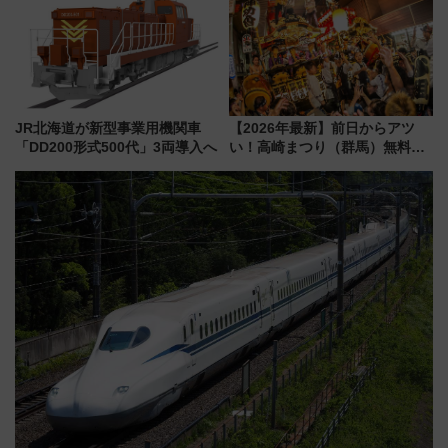
り方は？
JR北海道が新型事業用機関車
【2026年最新】前日からアツ
「DD200形式500代」3両導入へ
い！高崎まつり（群馬）無料観
覧エリアから初開催100人みこ
しまで