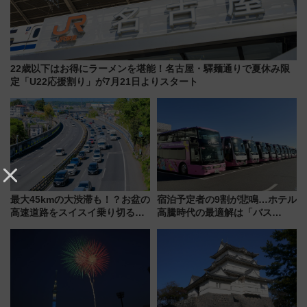
22歳以下はお得にラーメンを堪能！名古屋・驛麺通りで夏休み限
定「U22応援割り」が7月21日よりスタート
最大45kmの大渋滞も！？お盆の
宿泊予定者の9割が悲鳴…ホテル
高速道路をスイスイ乗り切る快
高騰時代の最適解は「バス
適ドライブ術
泊」!? WILLER最新調査で判明
した、推し活遠征や観光時のリ
アルな懐事情