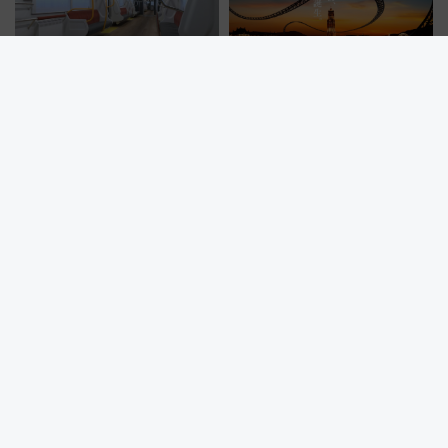
北陸鉄道「1M系」2027年度導
ハウステンボスに初の「絶景コ
入へ 「空に始まり、海へ続く」
ースター」2027年誕生！秋の
白山比咩神社をモチーフにした
「すんごいハロウィン」見どこ
神秘的なデザイン
ろも一挙紹介
新潟の酒観光列車「越乃Shu*Kura」が長野県内初運行！ 地酒と食
を味わう信州プレDC特別企画