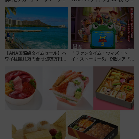
スタ IN KORIYAMA 2026」
業開始 小さなお子様連れのフ
7/24-26開催！ 有料席はJRE
ァミリーから大人まで幅広い世
MALLで予約可能
代が一日中楽しる夏のリゾート
を楽しんで
【ANA国際線タイムセール】ハ
「ファンタイム・ウィズ・ト
ワイ往復11万円台･北京5万円台
イ・ストーリー5」で激レア『ロ
～、憧れのビジネスクラスも！
ルカナ』カードをゲット！最新
来春のGW旅行まで狙える激ア
デコレーションも徹底解説
ツ路線まとめ（8/10まで）