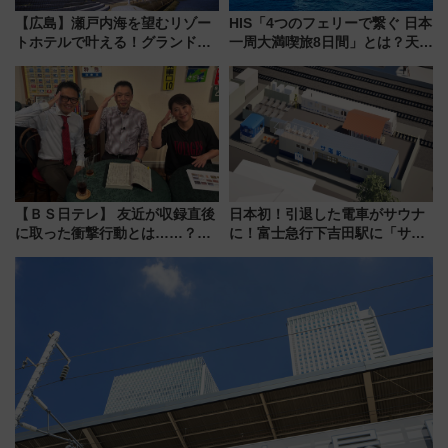
【広島】瀬戸内海を望むリゾー
HIS「4つのフェリーで繋ぐ 日本
トホテルで叶える！グランドプ
一周大満喫旅8日間」とは？天橋
リンスホテル広島のフォトウエ
立・小樽・日光東照宮など全国
ディング＆カジュアルパーティ
の絶景＆限定グルメを網羅！煩
ープラン
雑な手続きも不要でお手軽に楽
しめるプランが登場
【ＢＳ日テレ】 友近が収録直後
日本初！引退した電車がサウナ
に取った衝撃行動とは……？
に！富士急行下吉田駅に「サ電
『友近・礼二の妄想トレイン』
（SADEN）」2026年12月開
で極上の夏祭り鉄道旅を放送
業 行き交う電車の音や振動を
感じながら「ととのう」新感覚