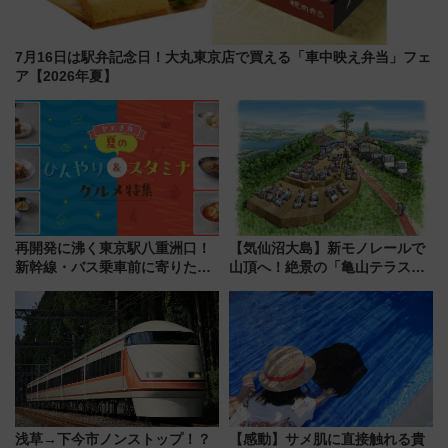
7月16日は駅弁記念日！大丸東京店で買える「車中映え弁当」フェ
ア【2026年夏】
再開発に沸く東京駅八重洲口！
【気仙沼大島】新モノレールで
新幹線・バス乗車前に寄りたい
山頂へ！絶景の「亀山テラス
「ヤエチカ」2026年夏の「ひん
360°」が7月19日オープン、休
やり＆スタミナグルメ」6選【新
暇村のお得な日帰りプランも登
店舗も！】
場
浅草→下今市ノンストップ！？
【感動】サメ肌に直接触れる貴