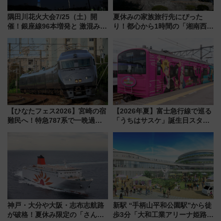
隅田川花火大会7/25（土）開
夏休みの家族旅行先にぴった
催！銀座線96本増発と 激混みの
り！都心から1時間の「湘南西エ
「浅草駅」を回避する最寄り駅･
リア」満喫ガイド 鎌倉・江の
アクセス攻略法、2万発の花火が
島とは異なる魅力を持つ今夏の
都心の夜に！
注目スポット
【ひなたフェス2026】宮崎の宿
【2026年夏】富士急行線で巡る
難民へ！特急787系で一晩過ご
「うちはサスケ」誕生日スタン
せる夜間滞在型イベント「スワ
プラリー！富士急ハイランド限
ローおひさま」が救世主に？
定グルメ＆グッズ徹底ガイド
神戸・大分や大阪・志布志航路
新駅 “手柄山平和公園駅”から徒
が破格！夏休み限定の「さんふ
歩3分「大和工業アリーナ姫路」