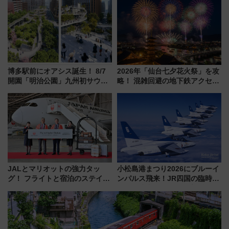
斉藤雪乃＆福原トシヒロと行
全力応援 夜行列車「ドリーム
く！9月13日「京都の鉄道満喫
おひさま号」も走る
ツアー」開催
博多駅前にオアシス誕生！ 8/7
2026年「仙台七夕花火祭」を攻
開園「明治公園」九州初サウナ
略！ 混雑回避の地下鉄アクセス
TOTOPAや日本一のピザなど絶
からまだ買える有料席情報、花
品グルメ登場で駅前の過ごし方
火前に楽しむ仙台観光ルートま
はどう変わる？
で解説！
JALとマリオットの強力タッ
小松島港まつり2026にブルーイ
グ！ フライトと宿泊のステイタ
ンパルス飛来！JR四国の臨時ダ
スマッチでFLY ON ポイントや
イヤや駐車場予約を徹底解説
上級会員資格を効率よく獲得す
る方法を解説