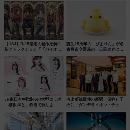
受注販売
ZOO」開催情報
【USJ】R-15指定の極限恐怖！
誕生15周年の「ぴよりん」が名
新アトラクション「『バイオハ
古屋市交通局の一日乗車券に！
ザード レクイエム』 ザ・ダイ
東山線では貸切電車も登場【限
ブ」今秋登場 ―予測不能の恐
定1万5000枚】
怖に泣き叫べ―
JR東日本×櫻坂46の大型コラボ
有楽町線延伸の新駅（仮称）千
「櫻坂46と、鉄道で旅しよ
石に「ダンデライオン・チョコ
う。」が7月20日より始動！新
レート」が出店！ 東京メトロが
潟・長野・庄内へ
1億円出資で挑む新時代のまちづ
くりとは？