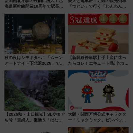
新函館北斗駅の裏側に潜入！北
愛犬と電車旅！近鉄の観光列車
海道新幹線開業10周年で駅長
「つどい」で行く「わんわん列
室・地下通路など公開イベン
車」第5弾！海辺のBBQも楽し
ト 参加方法や体験内容を紹介
める日帰りツアー
秋の夜はシモキタへ！「ムーン
【新幹線停車駅】手土産に迷っ
アートナイト下北沢2026」でイ
たらコレ！エキュート品川で3年
マーシブシアターやアート巡り
連続売上1位を獲得した定番手土
を満喫しよう
産スイーツとは？
【2026秋・山口観光】SLやまぐ
大阪・関西万博公式キャラクタ
ち号「貴婦人」復活＆「はなあ
ー「ミャクミャク」ピンバッジ
かり」初走行区間も！山口DCの
新登場！関西の駅構内などで7月
注目観光列車まとめ きっぷの取
中旬発売