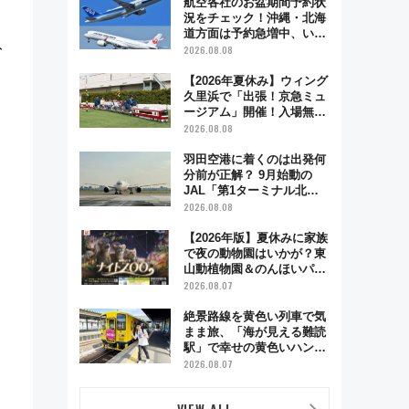
航空各社のお盆期間予約状
況をチェック！沖縄・北海
道方面は予約急増中、いま
ト
から狙うべき日は？
2026.08.08
【2026年夏休み】ウィング
久里浜で「出張！京急ミュ
ージアム」開催！入場無料
でスタンプラリーや子ども
2026.08.08
制服撮影も
羽田空港に着くのは出発何
分前が正解？ 9月始動の
JAL「第1ターミナル北側
サテライト」は徒歩1キロ
2026.08.08
超え！ 知っておきたい変更
点まとめ
【2026年版】夏休みに家族
で夜の動物園はいかが？東
山動植物園＆のんほいパー
ク「ナイトZOO」開催情報
2026.08.07
絶景路線を黄色い列車で気
まま旅、「海が見える難読
駅」で幸せの黄色いハンカ
チに願いを 「新・鉄道ひ
2026.08.07
とり旅」279回目の舞台は
「島原鉄道」
VIEW ALL