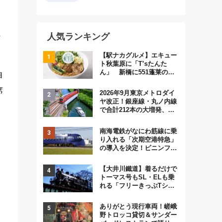
ま
人気ランキング
【駅ナカグルメ】エキュー
ト秋葉原に「T’sたんた
ん」 新橋に551蓬莱の
自
DNAを継ぐ「東京豚饅」、
オムライス専門店「肉とた
席
2026年9月東京メトロダイ
まご」新グルメ続々登場！
ヤ改正！銀座線・丸ノ内線
【2026年8月】
で合計212本の大増発、混
雑緩和に期待
南海電鉄がなにわ筋線に乗
り入れる「次期空港特急」
の導入を決定！ピニンファ
リーナによる日本初の鉄道
デザイン
【大井川鐵道】着るだけで
トーマス号もSL・ELも乗
れる「フリーきっぷTシャ
ツ」8月6日より受注販売
ありがとう現行車両！嵯峨
野トロッコ貸切＆サンダー