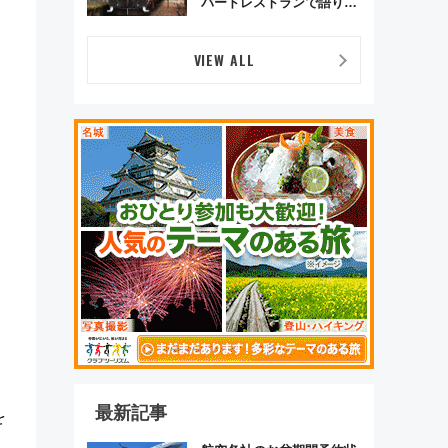
バードレストランで語り合
う秋の京都 斉藤雪乃＆福
原トシヒロと行く！9月13
日「京都の鉄道満喫ツア
VIEW ALL
ー」開催
最新記事
を