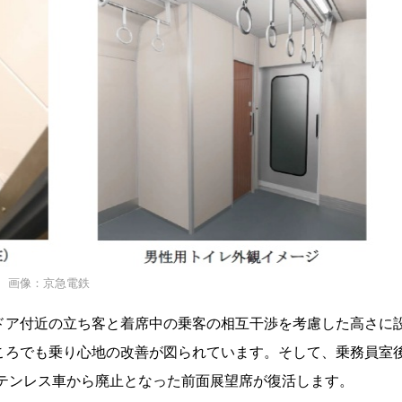
画像：京急電鉄
ドア付近の立ち客と着席中の乗客の相互干渉を考慮した高さに
ころでも乗り心地の改善が図られています。そして、乗務員室
ステンレス車から廃止となった前面展望席が復活します。