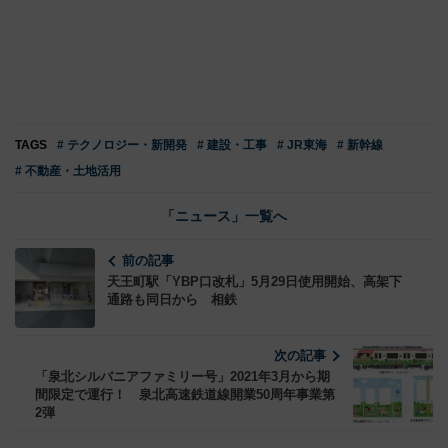
TAGS
# テクノロジー・新開発
# 建設・工事
# JR東海
# 新幹線
# 不動産・土地活用
「ニュース」一覧へ
前の記事
天王町駅「YBP口改札」5月29日使用開始、高架下
通路も同日から 相鉄
次の記事
「泉北シルバニアファミリー号」2021年3月から期
間限定で運行！ 泉北高速鉄道線開業50周年事業第
2弾