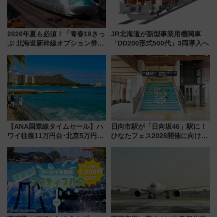
2026年夏も必須！「青春18きっ
JR北海道が新型事業用機関車
ぷ 北海道新幹線オプション券」
「DD200形式500代」3両導入へ
自動改札対応ルールと途中下車
の罠
【ANA国際線タイムセール】ハ
日向市駅が「日向坂46」駅に！
ワイ往復11万円台･北京5万円台
ひなたフェス2026開催に向けJR
～、憧れのビジネスクラスも！
九州が記念きっぷや臨時列車で
来春のGW旅行まで狙える激ア
全力応援 夜行列車「ドリーム
ツ路線まとめ（8/10まで）
おひさま号」も走る