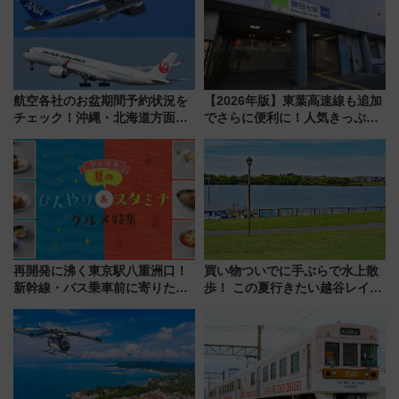
航空各社のお盆期間予約状況を
【2026年版】東葉高速線も追加
チェック！沖縄・北海道方面は
でさらに便利に！人気きっぷ
予約急増中、いまから狙うべき
「サンキューちばフリーパス」
日は？
今年も発売 秋・早春に千葉県を
巡るなら使い勝手・コスパ抜群
再開発に沸く東京駅八重洲口！
買い物ついでに手ぶらで水上散
新幹線・バス乗車前に寄りたい
歩！ この夏行きたい越谷レイク
「ヤエチカ」2026年夏の「ひん
タウンの新たな水辺の憩いエリ
やり＆スタミナグルメ」6選【新
ア「LAKESIDE PARK」（埼玉
店舗も！】
県越谷市）