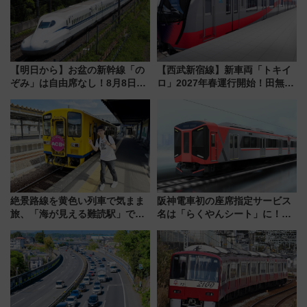
【明日から】お盆の新幹線「の
【西武新宿線】新車両「トキイ
ぞみ」は自由席なし！8月8日午
ロ」2027年春運行開始！田無・
前はほぼ満席…でも数時間ズラ
新所沢にも停車 2028年春には
せば空きが見つかることも 混
「第2弾」も
雑避ける「空席」探しのコツ
絶景路線を黄色い列車で気まま
阪神電車初の座席指定サービス
旅、「海が見える難読駅」で幸
名は「らくやんシート」に！新
せの黄色いハンカチに願いを
型3000系で大阪梅田～山陽姫路
「新・鉄道ひとり旅」279回目
を快適移動
の舞台は「島原鉄道」