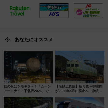
今、あなたにオススメ
秋の夜はシモキタへ！「ムーン
【名鉄広見線】新可児～御嵩間
アートナイト下北沢2026」でイ
が2029年4月に廃止へ 存続協
マーシブシアターやアート巡り
議終了で100年の歴史に幕
を満喫しよう