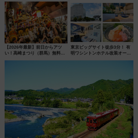
本人確認が11月スタート
ホテル情報まとめ
【2026年最新】前日からアツ
東京ビッグサイト徒歩3分！ 有
い！高崎まつり（群馬）無料観
明ワシントンホテル改装オープ
覧エリアから初開催100人みこ
ン直前「ゆりかもめ運転台付き
しまで
客室」や海鮮丼が人気の朝食ビ
ュッフェを現地レポ