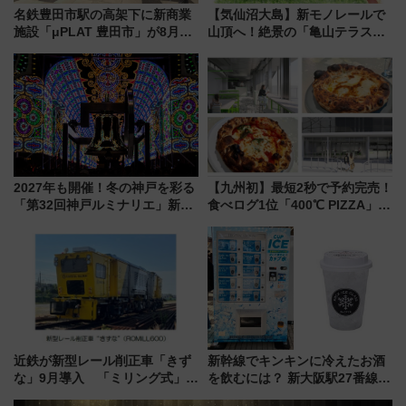
名鉄豊田市駅の高架下に新商業
【気仙沼大島】新モノレールで
施設「μPLAT 豊田市」が8月26
山頂へ！絶景の「亀山テラス
日開業！全8店舗が出店し街の新
360°」が7月19日オープン、休
たな玄関口へ
暇村のお得な日帰りプランも登
場
2027年も開催！冬の神戸を彩る
【九州初】最短2秒で予約完売！
「第32回神戸ルミナリエ」新た
食べログ1位「400℃ PIZZA」が
な「希望の鐘」とともに震災の
博多駅すぐの明治公園に8/7オー
記憶を次世代へ
プン。もつ鍋風など限定メニュ
ーも
近鉄が新型レール削正車「きず
新幹線でキンキンに冷えたお酒
な」9月導入 「ミリング式」採
を飲むには？ 新大阪駅27番線ホ
用でメンテナンス作業を効率
ームに登場した完全キャッシュ