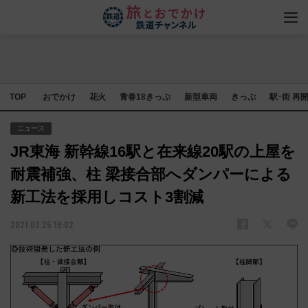
TOP
おでかけ
花火
青春18きっぷ
新型車両
きっぷ
駅･街 再
ニュース
JR東海 新幹線16駅と在来線20駅の上屋を
耐震補強、柱 梁接合部へダンパーによる
新工法を採用しコスト3割減
2021.02.25 18:02