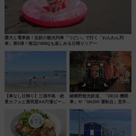
愛犬と電車旅！近鉄の観光列車「つどい」で行く「わんわん列
車」第5弾！海辺のBBQも楽しめる日帰りツアー
【車なし日帰り】三浦半島・絶
嵯峨野観光鉄道、「DE10 機関
景カフェと透明度AA穴場ビーチ
車」や「SK200 運転台」見学ツ
を巡る！ おトクな電車きっぷ活
アーを開催！ ラストランイベン
用してストレスフリー旅へ行こ
トの一環で激レア体験できちゃ
う！
うかも 参加方法やスケジュール
をご紹介