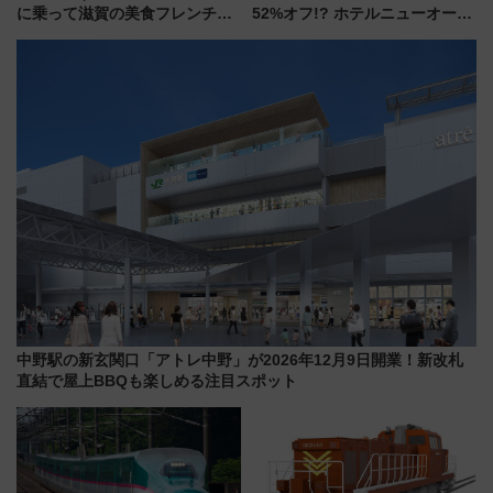
に乗って滋賀の美食フレンチを
52%オフ!? ホテルニューオータ
堪能？ 大人気レストラン列車
ニ大阪の40周年「夏のタイムセ
「52席の至福」で味わう近江牛
ール」で秋の関西旅を豪華にす
や伝統文化の特別コラボ
る方法（8月20日まで！）
中野駅の新玄関口「アトレ中野」が2026年12月9日開業！新改札
直結で屋上BBQも楽しめる注目スポット