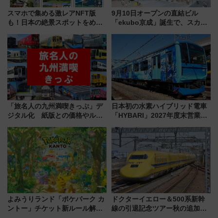
スマホで集める激レアNFT版
9月10日オープンの直結ビル
も！日本の絶景スポットをめぐ
「ekubo京成」誕生で、スカイ
って集める「索道印(さくどうい
ライナーも停まる巨大ハブ駅・
ん)」企画がスタート
新鎌ヶ谷はどう変わる？ 全テナ
ント情報も公開！
「旅名人の九州満喫きっぷ」デ
日本初の水素ハイブリッド電車
ジタル化 紙版との価格やルー
「HYBARI」2027年度末営業運
ルの違いを解説
転へ 鉄道・発電・まちづくり
で水素利活用が加速
よみうりランド「ポケパーク カ
ドクターイエロー＆500系新幹
ントー」チケット新ルール解
線の引退記念ツアー秋の追加企
説！購入制限の緩和と入場時の
画が決定！乗車体験やグッズ・