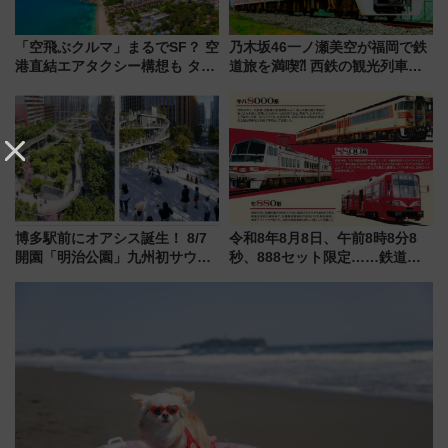
「空飛ぶクルマ」まるでSF？ 空
乃木坂46一ノ瀬美空が福岡で鉄
港直結エアタクシー構想も タイ
道旅を満喫⁈ 西鉄の観光列車
で検証
「THE RAIL KITCHEN
CHIKUGO」で巡る福岡･太宰
府･柳川の旅！YouTubeが公開
に
博多駅前にオアシス誕生！ 8/7
令和8年8月8日、午前8時8分8
開園「明治公園」九州初サウナ
秒、888セット限定……鉄道各
TOTOPAや日本一のピザなど絶
社の「8・8・8」な記念きっぷ
品グルメ登場で駅前の過ごし方
たち
はどう変わる？