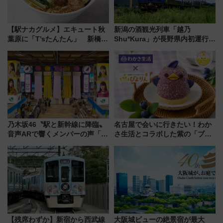
【駅ナカグルメ】エキュート秋
新潟の酒観光列車「越乃
葉原に「T’sたんたん」 新橋に
Shu*Kura」が長野県内初運行！
551蓬莱のDNAを継ぐ「東京豚
地酒と食を味わう信州プレDC特
饅」、オムライス専門店「肉と
別企画
たまご」新グルメ続々登場！
【2026年8月】
乃木坂46〝駅と新幹線に降臨〟
名古屋で会いに行きたい！わか
音声ARで響くメンバーの声「真
さ生活とコラボした紫の「ブル
夏の全国ツアー2026」
ーベリーぴよりん」期間限定販
売
【残席わずか】新宿から西武線
大阪城ビューの絶景宿が最大