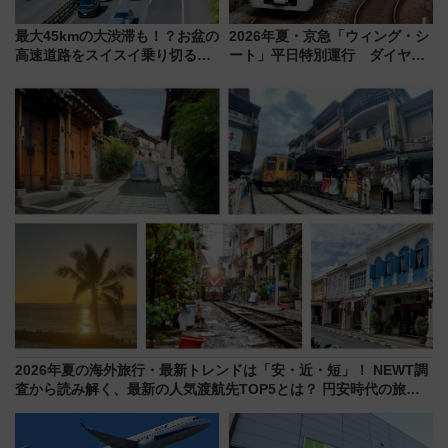
最大45kmの大渋滞も！？お盆の
2026年夏・京急「ウィング・シ
高速道路をスイスイ乗り切る快
ート」平日特別運行 ダイヤ・
適ドライブ術
乗車方法を解説！2階建てバスや
三浦海岸を堪能できるお出かけ
プランもご紹介
2026年夏の海外旅行・最新トレンドは「安・近・短」！ NEWT調
査から読み解く、最新の人気渡航先TOP5とは？ 円安時代の旅行
術