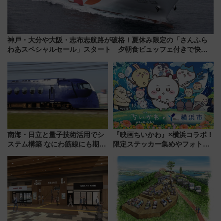
神戸・大分や大阪・志布志航路が破格！夏休み限定の「さんふら
わあスペシャルセール」スタート 夕朝食ビュッフェ付きで快適
な船旅はいかが？
南海・日立と量子技術活用でシ
『映画ちいかわ』×横浜コラボ！
ステム構築 なにわ筋線にも期待
限定ステッカー集めやフォトス
乗務員・車両計画作業を短縮へ
ポット、特別花火でみなとみら
いを満喫しよう（花火鑑賞会応
募は7/12まで！）