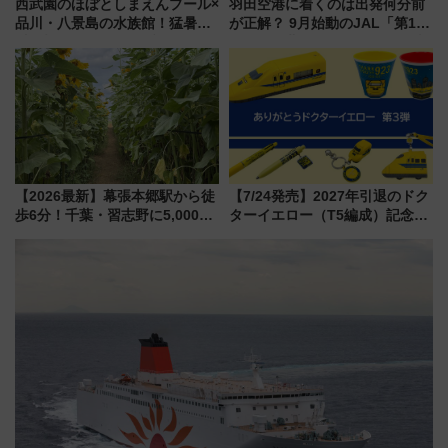
西武園のほぼとしまえんプール×
羽田空港に着くのは出発何分前
品川・八景島の水族館！猛暑を
が正解？ 9月始動のJAL「第1タ
乗り切る「アクティブパス」で
ーミナル北側サテライト」は徒
夏休みをお得に楽しむ！
歩1キロ超え！ 知っておきたい
変更点まとめ
【2026最新】幕張本郷駅から徒
【7/24発売】2027年引退のドク
歩6分！千葉・習志野に5,000本
ターイエロー（T5編成）記念グ
の「ひまわり畑」が誕生、8月
ッズ7種が登場！ 新幹線車内放
14日までの期間限定公開
送の目覚まし時計など通販・販
売店舗まとめ