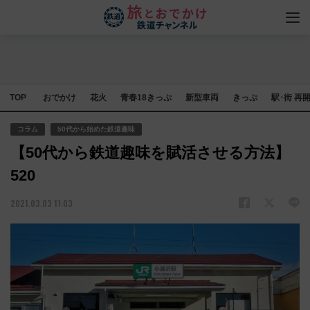
TOP
おでかけ
花火
青春18きっぷ
新型車両
きっぷ
駅･街 再
コラム
50代から始めた鉄道趣味
【50代から鉄道趣味を賦活させる方法】
520
2021.03.03 11:03