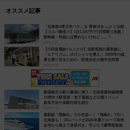
オススメ記事
「北海道&東日本パス」を 青春18きっぷ と比較
【コスパ最強？】1日1,647円で7日間乗り放題！
新幹線・特急には乗れないけれど……？
2025.11.18
【小田急電鉄×ユニクロ】全駅係員の夏制服に
「エアリズム」ポロシャツを導入！ 2026年の猛
暑を乗り切るための、鉄道会社の熱中症対策
2026.06.02
新函館北斗駅の裏側に潜入！北海道新幹線開業
10周年で駅長室・地下通路など公開イベント
参加方法や体験内容を紹介
2026.07.31
最新鋭「飛鳥III」で小笠原へ！「飛鳥II」で行く
北海道も！ JALパックが2026年夏クルーズ発売
自宅から港まで送迎付き、手ぶらで豪華客船旅