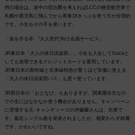
州の場合は、途中の宿泊費を考えればLCCの格安航空券で
札幌や鹿児島に飛んでから青春18きっぷを使う方が合理的
です。小生もその手を使います。
「旅を作る④ ”大人世代”向け会員サービス」
JR東日本「大人の休日倶楽部」。小生も入会してSuicaと
しても使用できるクレジットカードを愛用しています。
JR東日本の新幹線と在来線特急が驚くほど安価に使える
「大人の休日倶楽部パス」も度々使っています。
JR西日本の「おとなび」もありますが、関東圏在住なの
で小生にはなかなか使う機会がありません。キャンペーン
に登場する元･キャンディーズの伊藤蘭さんは、先輩で
す。最近シングル曲を発表されましたが、相変わらず綺麗
です、かわいいですね。