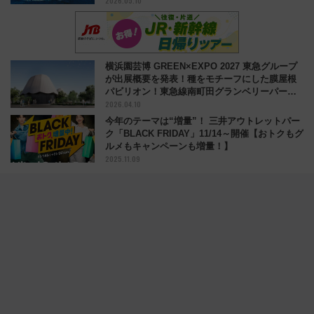
2026.05.10
横浜園芸博 GREEN×EXPO 2027 東急グループ
が出展概要を発表！種をモチーフにした膜屋根
パビリオン！東急線南町田グランベリーパーク
2026.04.10
近く
今年のテーマは“増量”！ 三井アウトレットパー
ク「BLACK FRIDAY」11/14～開催【おトクもグ
ルメもキャンペーンも増量！】
2025.11.09