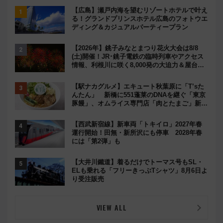
【広島】瀬戸内海を望むリゾートホテルで叶え
る！グランドプリンスホテル広島のフォトウエ
ディング＆カジュアルパーティープラン
【2026年】銚子みなとまつり花火大会は8/8
(土)開催！JR･銚子電鉄の臨時列車やアクセス
情報、利根川に咲く8,000発の大迫力＆屋台を
満喫
【駅ナカグルメ】エキュート秋葉原に「T’sた
んたん」 新橋に551蓬莱のDNAを継ぐ「東京
豚饅」、オムライス専門店「肉とたまご」新グ
ルメ続々登場！【2026年8月】
【西武新宿線】新車両「トキイロ」2027年春
運行開始！田無・新所沢にも停車 2028年春
には「第2弾」も
【大井川鐵道】着るだけでトーマス号もSL・
ELも乗れる「フリーきっぷTシャツ」8月6日よ
り受注販売
VIEW ALL