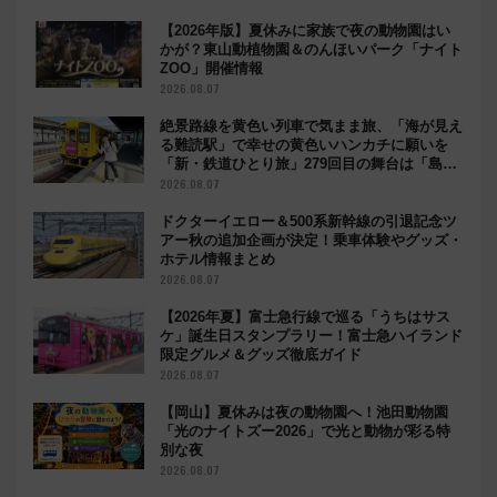
【2026年版】夏休みに家族で夜の動物園はい
かが？東山動植物園＆のんほいパーク「ナイト
ZOO」開催情報
2026.08.07
絶景路線を黄色い列車で気まま旅、「海が見え
る難読駅」で幸せの黄色いハンカチに願いを
「新・鉄道ひとり旅」279回目の舞台は「島原
鉄道」
2026.08.07
ドクターイエロー＆500系新幹線の引退記念ツ
アー秋の追加企画が決定！乗車体験やグッズ・
ホテル情報まとめ
2026.08.07
【2026年夏】富士急行線で巡る「うちはサス
ケ」誕生日スタンプラリー！富士急ハイランド
限定グルメ＆グッズ徹底ガイド
2026.08.07
【岡山】夏休みは夜の動物園へ！池田動物園
「光のナイトズー2026」で光と動物が彩る特
別な夜
2026.08.07