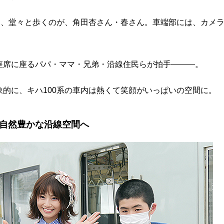
て、堂々と歩くのが、角田杏さん・春さん。車端部には、カメ
座席に座るパパ・ママ・兄弟・沿線住民らが拍手―――。
的に、キハ100系の車内は熱くて笑顔がいっぱいの空間に。
自然豊かな沿線空間へ