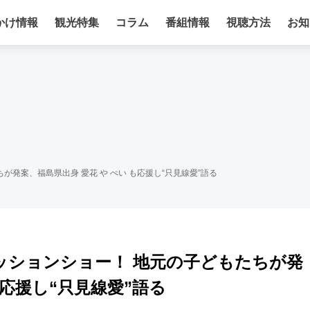
かけ情報
観光特集
コラム
番組情報
視聴方法
お知
が発案、福島県出身 愛花 や ぺい も応援し“只見線愛”語る
ッションショー！ 地元の子どもたちが発
も応援し“只見線愛”語る