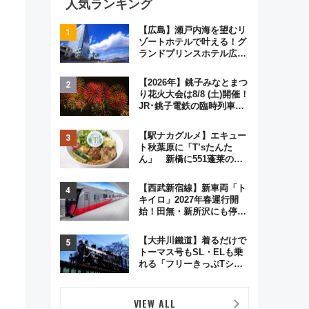
人気ランキング
【広島】瀬戸内海を望むリ
ゾートホテルで叶える！グ
ランドプリンスホテル広島
のフォトウエディング＆カ
ジュアルパーティープラン
【2026年】銚子みなとまつ
り花火大会は8/8 (土)開催！
JR･銚子電鉄の臨時列車や
アクセス情報、利根川に咲
く8,000発の大迫力＆屋台
【駅ナカグルメ】エキュー
を満喫
ト秋葉原に「T’sたんた
ん」 新橋に551蓬莱の
DNAを継ぐ「東京豚饅」、
オムライス専門店「肉とた
【西武新宿線】新車両「ト
まご」新グルメ続々登場！
キイロ」2027年春運行開
【2026年8月】
始！田無・新所沢にも停
車 2028年春には「第2
弾」も
【大井川鐵道】着るだけで
トーマス号もSL・ELも乗
れる「フリーきっぷTシャ
ツ」8月6日より受注販売
VIEW ALL