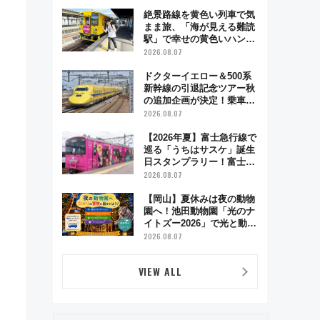
絶景路線を黄色い列車で気
まま旅、「海が見える難読
駅」で幸せの黄色いハンカ
チに願いを 「新・鉄道ひ
2026.08.07
とり旅」279回目の舞台は
「島原鉄道」
ドクターイエロー＆500系
新幹線の引退記念ツアー秋
の追加企画が決定！乗車体
験やグッズ・ホテル情報ま
2026.08.07
とめ
【2026年夏】富士急行線で
巡る「うちはサスケ」誕生
日スタンプラリー！富士急
ハイランド限定グルメ＆グ
2026.08.07
ッズ徹底ガイド
、
【岡山】夏休みは夜の動物
園へ！池田動物園「光のナ
イトズー2026」で光と動物
が彩る特別な夜
2026.08.07
VIEW ALL