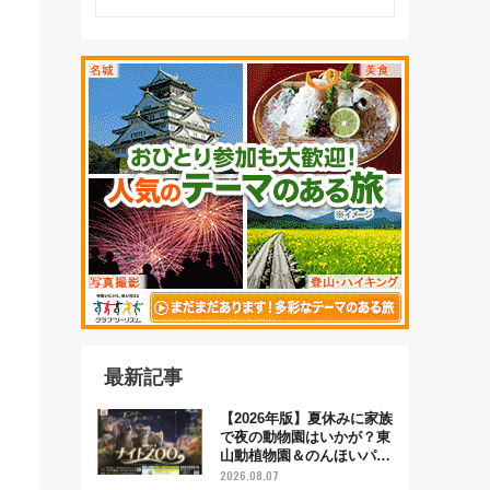
最新記事
【2026年版】夏休みに家族
で夜の動物園はいかが？東
山動植物園＆のんほいパー
ク「ナイトZOO」開催情報
2026.08.07